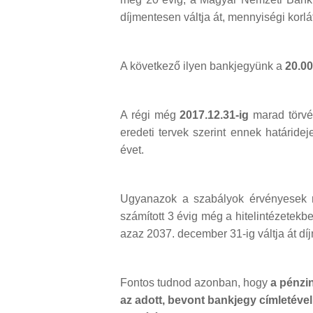
díjmentesen váltja át, mennyiségi korlá
A következő ilyen bankjegyünk a
20.00
A régi még
2017.12.31-ig
marad törvén
eredeti tervek szerint ennek határide
évet.
Ugyanazok a szabályok érvényesek rá
számított 3 évig még a hitelintézetek
azaz 2037. december 31-ig váltja át dí
Fontos tudnod azonban, hogy
a pénzin
az adott, bevont bankjegy címletéve