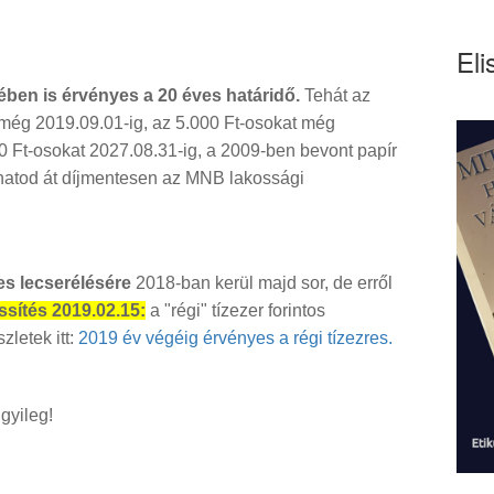
Eli
ben is érvényes a 20 éves határidő.
Tehát az
még 2019.09.01-ig, az 5.000 Ft-osokat még
0 Ft-osokat 2027.08.31-ig, a 2009-ben bevont papír
thatod át díjmentesen az MNB lakossági
es lecserélésére
2018-ban kerül majd sor, de erről
ssítés 2019.02.15:
a "régi" tízezer forintos
letek itt:
2019 év végéig érvényes a régi tízezres
.
gyileg!