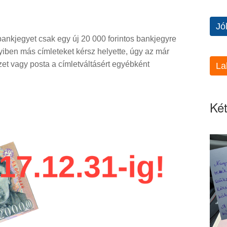
Jó
 bankjegyet csak egy új 20 000 forintos bankjegyre
iben más címleteket kérsz helyette, úgy az már
ézet vagy posta a címletváltásért egyébként
La
Két