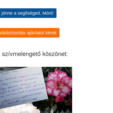
l jönne a segítséged, Móni!
kásbiztosítás ajánlatot kérek
 szívmelengető köszönet: