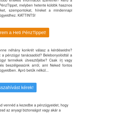
több értékes információt szeretnél? Kérd a
 PénzTippet, melyben hetente küldök hasznos
teket, szempontokat, híreket a mindennapi
ügyeidhez. KATTINTS!
rem a Heti PénzTippet!
jönne néhány konkrét válasz a kérdéseidre?
nt a pénzügyi tanácsadód? Belebonyolódtál a
ügyi termékek útvesztőjébe? Csak írj vagy
, és beszélgessünk arról, ami Neked fontos
gyeidben. Apró betűk nélkül...
sszahívást kérek!
d vennéd a kezedbe a pénzügyeidet, hogy
esd az anyagi biztonságot vagy akár a