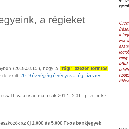
el b
gom
egyeink, a régieket
Öröm
írás
infog
Forr
szab
legj
meg 
által
yben (2019.02.15.), hogy a
"régi" tízezer forintos
talá
Kös
letek itt:
2019 év végéig érvényes a régi tízezres
Etik
-ossal hivatalosan már csak 2017.12.31-ig fizethetsz!
őeszközök az új
2.000 és 5.000 Ft-os bankjegyek
.