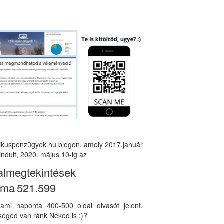
tikuspénzügyek.hu blogon, amely 2017.január
indult, 2020. május 10-ig az
almegtekintések
áma
521.599
, ami naponta 400-500 oldal olvasót jelent.
éged van ránk Neked is :)?