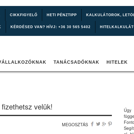
K
CIKKFIGYELŐ
HETI PÉNZTIPP
KALKULÁTOROK, LETÖ
K
KÉRDÉSED VAN? HÍVJ: +36 30 565 5402
HITELKALKULÁ
VÁLLALKOZÓKNAK
TANÁCSADÓKNAK
HITELEK
fizethetsz velük!
Úgy 
függ
Font
MEGOSZTÁS
Segí