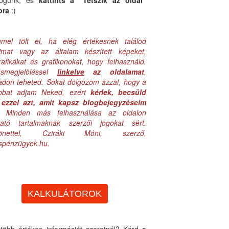
logunk, és
kattints a "Tetszik az oldal"
bra
:)
mel tölt el, ha elég értékesnek találod
aimat vagy az általam készített képeket,
rafikákat és grafikonokat, hogy felhasználd.
ásmegjelöléssel
linkelve
az oldalamat
,
adon teheted. Sokat dolgozom azzal, hogy a
obbat adjam Neked, ezért
kérlek, becsüld
ezzel azt, amit kapsz blogbejegyzéseim
. Minden más felhasználása az oldalon
lható tartalmaknak szerzői jogokat sért.
zönettel, Cziráki Móni, szerző,
uspénzügyek.hu.
KALKULÁTOROK