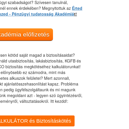
gyi szabadságot? Szívesen tanulnál,
dnél ennek érdekében? Megnyitottuk az
Érted
nzed - Pénzügyi tudatosság Akadémiá
t!
adémia előfizetés
sen kötöd saját magad a biztosításaidat?
áld utasbiztosítás, lakásbiztosítás, KGFB és
O biztosítás megkötéséhez kalkulátorunkat!
t előnyösebb ez számodra, mint más
netes alkuszok felületei? Mert azonnali,
kt ajánlatösszehasonlítást kapsz. Probléma
n pedig ügyfélszolgáltaunk és mi magunk
ünk megoldani azt - legyen szó ügyintézésről,
eményről, változtatásokról. Itt kezdd!:
LKULÁTOR és Biztosításkötés