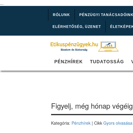
...
RÓLUNK
PÉNZÜGYI TANÁCSADÓIN
ELÉRHETŐSÉG, ÜZENET
ÉLETKÉPE
PÉNZHÍREK
TUDATOSSÁG
Figyelj, még hónap végéig 
Kategória:
Pénzhírek
| Cikk
Gyors olvasása