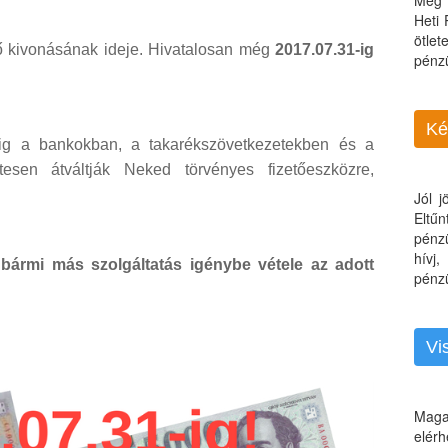
Még 
Heti
ötle
nő kivonásának ideje. Hivatalosan még
2017.07.31-ig
pénz
Ké
-ig a bankokban, a takarékszövetkezetekben és a
ntesen átváltják Neked törvényes fizetőeszközre,
Jól 
Eltű
pénz
hívj
, bármi más szolgáltatás igénybe vétele az adott
pénzü
Vi
Maga
elérh