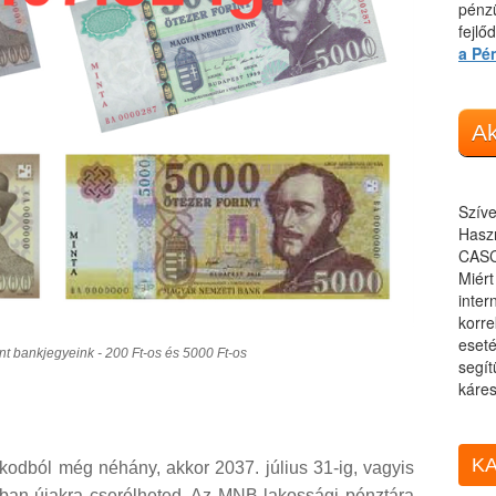
pénzü
fejlő
a Pé
Ak
Szíve
Haszn
CASC
Miér
inter
korre
eseté
ont bankjegyeink - 200 Ft-os és 5000 Ft-os
segít
káres
KA
ókodból még néhány, akkor 2037. július 31-ig, vagyis
an újakra cserélheted. Az MNB lakossági pénztára