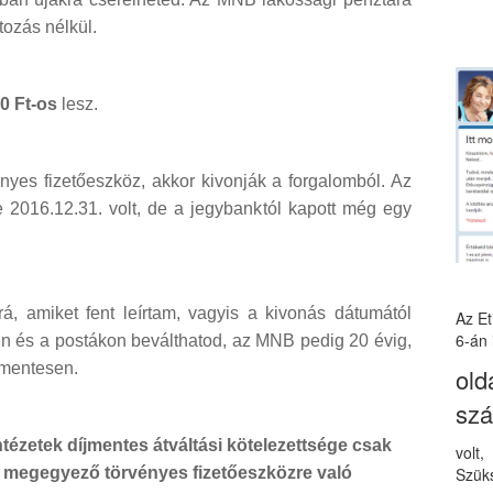
tozás nélkül.
0 Ft-os
lesz.
yes fizetőeszköz, akkor kivonják a forgalomból. Az
je 2016.12.31. volt, de a jegybanktól kapott még egy
, amiket fent leírtam, vagyis a kivonás dátumától
Az E
6-án 
ben és a postákon beválthatod, az MNB pedig 20 évig,
jmentesen.
old
sz
tézetek díjmentes átváltási kötelezettsége csak
volt
Szüks
l megegyező törvényes fizetőeszközre való