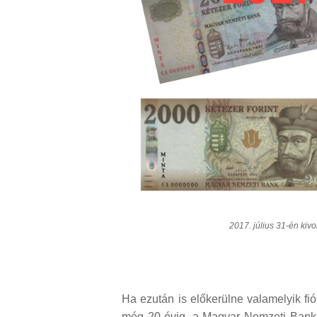
2017. július 31-én kiv
Ha ezután is előkerülne valamelyik fi
még 20 évig, a Magyar Nemzeti Bankb