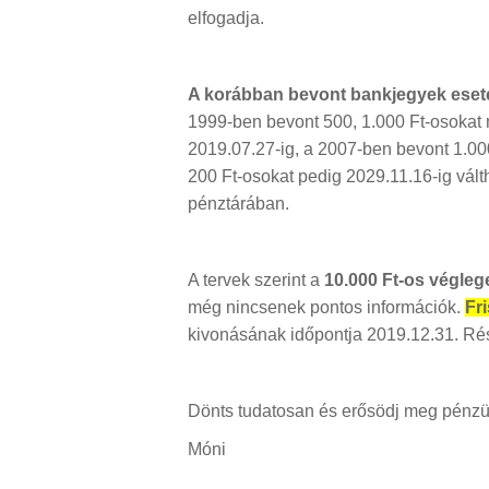
elfogadja.
A korábban bevont bankjegyek eseté
1999-ben bevont 500, 1.000 Ft-osokat 
2019.07.27-ig, a 2007-ben bevont 1.00
200 Ft-osokat pedig 2029.11.16-ig vál
pénztárában.
A tervek szerint a
10.000 Ft-os végleg
még nincsenek pontos információk.
Fri
kivonásának időpontja 2019.12.31. Rész
Dönts tudatosan és erősödj meg pénzü
Móni