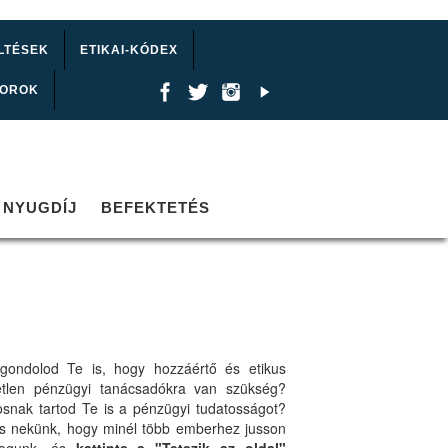
LTÉSEK
ETIKAI-KÓDEX
TOROK
NYUGDÍJ
BEFEKTETÉS
gondolod Te is, hogy hozzáértő és etikus
etlen pénzügyi tanácsadókra van szükség?
osnak tartod Te is a pénzügyi tudatosságot?
ts nekünk, hogy minél több emberhez jusson