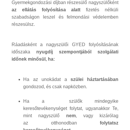
Gyermekgondozási díjban részesülő nagyszülőként
az ellátás folyósítása alatt
fizetés nélküli
szabadságon leszel és felmondási védelemben
részesülsz.
Ráadásként a nagyszülői GYED folyósításának
időszaka
nyugdíj szempontjából szolgálati
időnek minősül, ha:
Ha az unokádat a
szülei háztartásában
gondozod, és csak napközben.
Ha a szülők mindegyike
keresőtevékenységet folytat, ugyanakkor Te,
mint nagyszülő
nem
, vagy kizárólag
az otthonodban
folytatsz