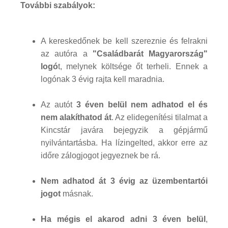
További szabályok:
A kereskedőnek be kell szereznie és felrakni
az autóra a
"Családbarát Magyarország"
logó
t, melynek költsége őt terheli. Ennek a
logónak 3 évig rajta kell maradnia.
Az autót
3 éven belül nem adhatod el és
nem alakíthatod át
. Az elidegenítési tilalmat a
Kincstár javára bejegyzik a gépjármű
nyilvántartásba. Ha lízingelted, akkor erre az
időre zálogjogot jegyeznek be rá.
Nem adhatod át 3 évig az üzembentartói
jogot
másnak.
Ha mégis el akarod adni 3 éven belül
,