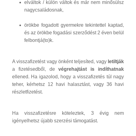
elváltok / külön váltok és már nem minősülsz
nagycsaládosnak,
örökbe fogadott gyermekre tekintettel kaptad,
és az örökbe fogadási szerződést 2 éven belül
felbontjá(to)k.
A visszafizetést vagy önként teljesíted, vagy
letiltják
a fizetésedből, de
végrehajtást is indíthatnak
ellened. Ha igazolod, hogy a visszafizetés túl nagy
teher, kérhetsz 12 havi halasztást, vagy 36 havi
részletfizetést.
Ha visszafizetésre köteleztek, 3 évig nem
igényelhetsz újabb szerzési támogatást.