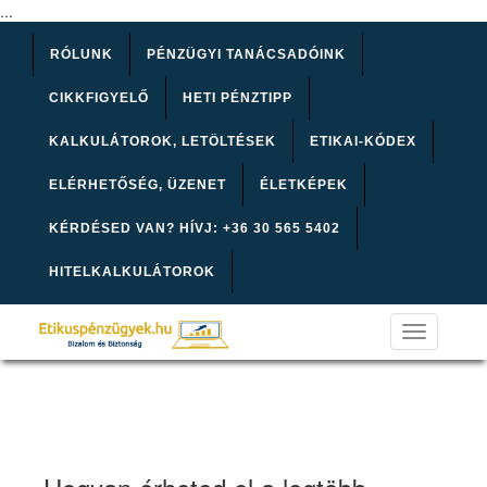
...
RÓLUNK
PÉNZÜGYI TANÁCSADÓINK
CIKKFIGYELŐ
HETI PÉNZTIPP
KALKULÁTOROK, LETÖLTÉSEK
ETIKAI-KÓDEX
ELÉRHETŐSÉG, ÜZENET
ÉLETKÉPEK
KÉRDÉSED VAN? HÍVJ: +36 30 565 5402
HITELKALKULÁTOROK
Toggle
navigation