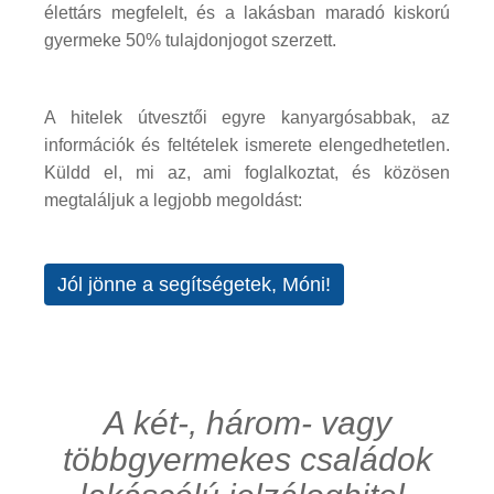
élettárs megfelelt, és a lakásban maradó kiskorú
gyermeke 50% tulajdonjogot szerzett.
A hitelek útvesztői egyre kanyargósabbak, az
információk és feltételek ismerete elengedhetetlen.
Küldd el, mi az, ami foglalkoztat, és közösen
megtaláljuk a legjobb megoldást:
Jól jönne a segítségetek, Móni!
A két-, három- vagy
többgyermekes családok