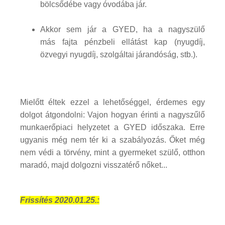
bölcsődébe vagy óvodába jár.
Akkor sem jár a GYED, ha a nagyszülő
más fajta pénzbeli ellátást kap (nyugdíj,
özvegyi nyugdíj, szolgáltai járandóság, stb.).
Mielőtt éltek ezzel a lehetőséggel, érdemes egy
dolgot átgondolni: Vajon hogyan érinti a nagyszűlő
munkaerőpiaci helyzetet a GYED időszaka. Erre
ugyanis még nem tér ki a szabályozás. Őket még
nem védi a törvény, mint a gyermeket szülő, otthon
maradó, majd dolgozni visszatérő nőket...
Frissítés 2020.01.25.: