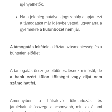
igényelhetők.
Ha a jelenleg hatályos jogszabály alapján ezt
a támogatást már igénybe vetted, ugyanarra a
gyermekre
a különbözet nem já
r.
A támogatás feltétele
a köztartozásmentesség és a
büntetlen előélet.
A támogatás összege előtörlesztésnek minősül, de
a bank ezért külön költséget vagy díjat nem
számolhat fel.
Amennyiben a hátralevő tőketartozás és
járulékainak összege alacsonyabb, mint az állami