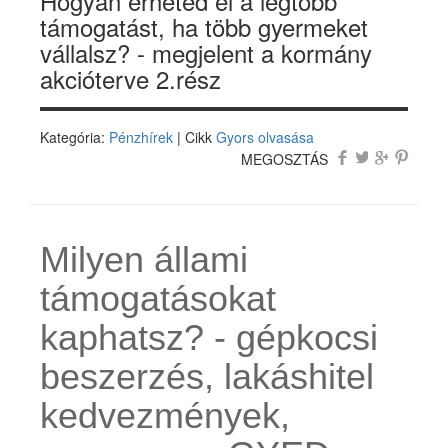
Hogyan érheted el a legtöbb
támogatást, ha több gyermeket
vállalsz? - megjelent a kormány
akcióterve 2.rész
Kategória:
Pénzhírek
| Cikk
Gyors olvasása
MEGOSZTÁS
Milyen állami
támogatásokat
kaphatsz? - gépkocsi
beszerzés, lakáshitel
kedvezmények,