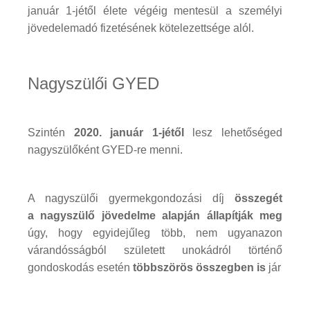
január 1-jétől élete végéig mentesül a személyi
jövedelemadó fizetésének kötelezettsége alól.
Nagyszülői GYED
Szintén
2020. január 1-jétől
lesz lehetőséged
nagyszülőként GYED-re menni.
A nagyszülői gyermekgondozási díj
összegét
a nagyszülő jövedelme alapján állapítják meg
úgy, hogy egyidejűleg több, nem ugyanazon
várandósságból született unokádról történő
gondoskodás esetén
többszörös összegben is
jár