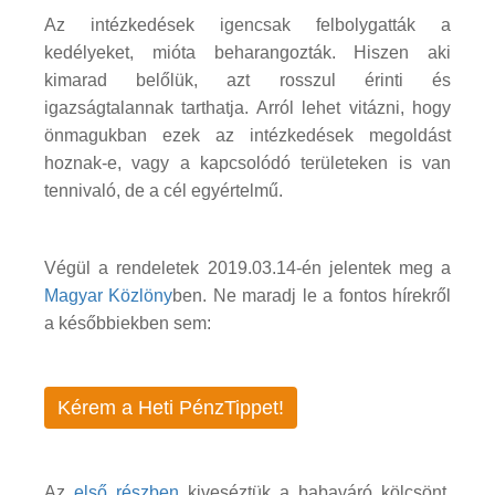
Az intézkedések igencsak felbolygatták a
kedélyeket, mióta beharangozták. Hiszen aki
kimarad belőlük, azt rosszul érinti és
igazságtalannak tarthatja. Arról lehet vitázni, hogy
önmagukban ezek az intézkedések megoldást
hoznak-e, vagy a kapcsolódó területeken is van
tennivaló, de a cél egyértelmű.
Végül a rendeletek 2019.03.14-én jelentek meg a
Magyar Közlöny
ben. Ne maradj le a fontos hírekről
a későbbiekben sem:
Kérem a Heti PénzTippet!
Az
első részben
kiveséztük a babaváró kölcsönt,