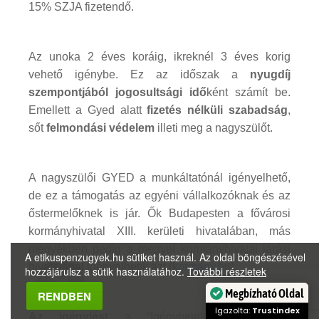
15% SZJA fizetendő.
Az unoka 2 éves koráig, ikreknél 3 éves korig
vehető igénybe. Ez az időszak a
nyugdíj
szempontjából jogosultsági idő
ként számít be.
Emellett a Gyed alatt
fizetés nélküli szabadság
,
sőt
felmondási védelem
illeti meg a nagyszülőt.
A nagyszülői GYED a munkáltatónál igényelhető,
de ez a támogatás az egyéni vállalkozóknak és az
őstermelőknek is jár. Ők Budapesten a fővárosi
kormányhivatal XIII. kerületi hivatalában, más
megyékben pedig a megyei kormányhivatal járási
A etikuspenzugyek.hu sütiket használ. Az oldal böngészésével
hivatalánál igényelhetik azt (
kormany.hu
).
hozzájárulsz a sütik használatához.
További részletek
RENDBEN
Megbízható Oldal
Az igénylést
a “Igénybejelentés táppénz,