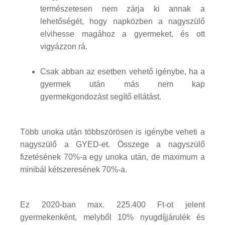
természetesen nem zárja ki annak a
lehetőségét, hogy napközben a nagyszülő
elvihesse magához a gyermeket, és ott
vigyázzon rá.
Csak abban az esetben vehető igénybe, ha a
gyermek után más nem kap
gyermekgondozást segítő ellátást.
Több unoka után többszörösen is igénybe veheti a
nagyszülő a GYED-et. Összege a nagyszülő
fizetésének 70%-a egy unoka után, de maximum a
minibál kétszeresének 70%-a.
Ez 2020-ban max. 225.400 Ft-ot jelent
gyermekenként, melyből 10% nyugdíjjárulék és