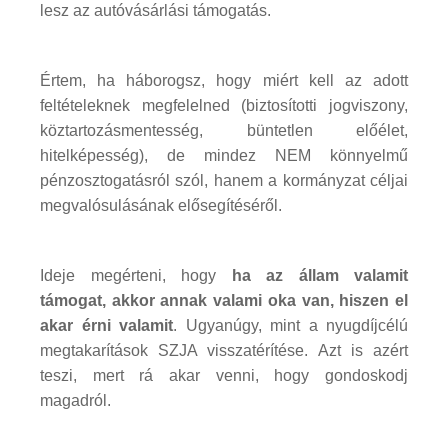
lesz az autóvásárlási támogatás.
Értem, ha háborogsz, hogy miért kell az adott
feltételeknek megfelelned (biztosítotti jogviszony,
köztartozásmentesség, büntetlen előélet,
hitelképesség), de mindez NEM könnyelmű
pénzosztogatásról szól, hanem a kormányzat céljai
megvalósulásának elősegítéséről.
Ideje megérteni, hogy
ha az állam valamit
támogat, akkor annak valami oka van, hiszen el
akar érni valamit
. Ugyanúgy, mint a nyugdíjcélú
megtakarítások SZJA visszatérítése. Azt is azért
teszi, mert rá akar venni, hogy gondoskodj
magadról.