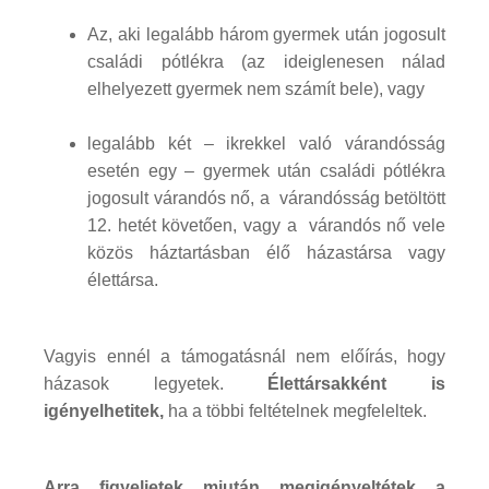
Az, aki legalább három gyermek után jogosult
családi pótlékra (az ideiglenesen nálad
elhelyezett gyermek nem számít bele), vagy
legalább két – ikrekkel való várandósság
esetén egy – gyermek után családi pótlékra
jogosult várandós nő, a várandósság betöltött
12. hetét követően, vagy a várandós nő vele
közös háztartásban élő házastársa vagy
élettársa.
Vagyis ennél a támogatásnál nem előírás, hogy
házasok legyetek.
Élettársakként is
igényelhetitek,
ha a többi feltételnek megfeleltek.
Arra figyeljetek miután megigényeltétek a