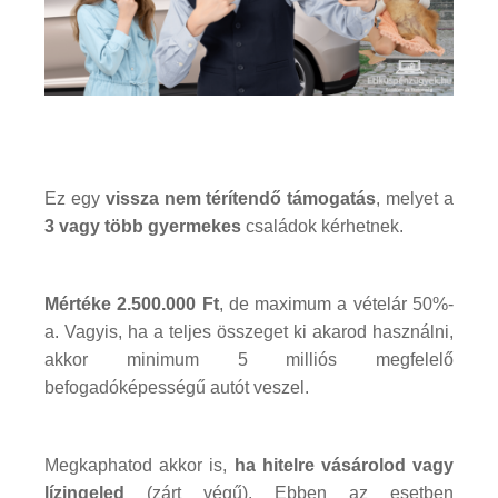
Ez egy
vissza nem térítendő támogatás
, melyet a
3 vagy több gyermekes
családok kérhetnek.
Mértéke 2.500.000 Ft
, de maximum a vételár 50%-
a. Vagyis, ha a teljes összeget ki akarod használni,
akkor minimum 5 milliós megfelelő
befogadóképességű autót veszel.
Megkaphatod akkor is,
ha hitelre vásárolod vagy
lízingeled
(zárt végű). Ebben az esetben