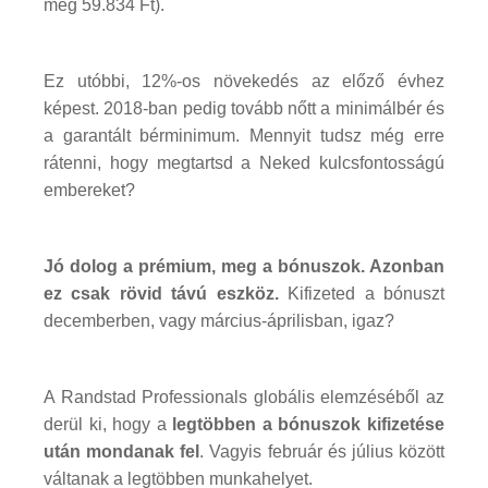
még 59.834 Ft).
Ez utóbbi, 12%-os növekedés az előző évhez
képest. 2018-ban pedig tovább nőtt a minimálbér és
a garantált bérminimum. Mennyit tudsz még erre
rátenni, hogy megtartsd a Neked kulcsfontosságú
embereket?
Jó dolog a prémium, meg a bónuszok. Azonban
ez csak rövid távú eszköz.
Kifizeted a bónuszt
decemberben, vagy március-áprilisban, igaz?
A Randstad Professionals globális elemzéséből az
derül ki, hogy a
legtöbben a bónuszok kifizetése
után mondanak fel
. Vagyis február és július között
váltanak a legtöbben munkahelyet.