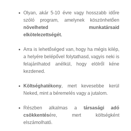
Olyan, akár 5-10 évre vagy hosszabb időre
szóló program, amelynek köszönhetően
növelheted munkatársaid
elkötelezettségét.
Arra is lehetőséged van, hogy ha mégis kilép,
a helyére belépővel folytathasd, vagyis neki is
felajánlhatod anélkül, hogy elölről kéne
kezdened.
Költséghatékony
, mert kevesebbe kerül
Neked, mint a béremelés vagy a jutalom.
Részben alkalmas a
társasági adó
csökkentés
ére, mert költségként
elszámolható.