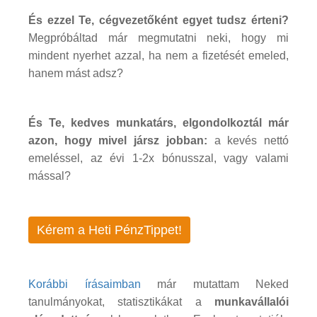
És ezzel Te, cégvezetőként egyet tudsz érteni?
Megpróbáltad már megmutatni neki, hogy mi
mindent nyerhet azzal, ha nem a fizetését emeled,
hanem mást adsz?
És Te, kedves munkatárs, elgondolkoztál már
azon, hogy mivel jársz jobban:
a kevés nettó
emeléssel, az évi 1-2x bónusszal, vagy valami
mással?
Kérem a Heti PénzTippet!
Korábbi írásaimban
már mutattam Neked
tanulmányokat, statisztikákat a
munkavállalói