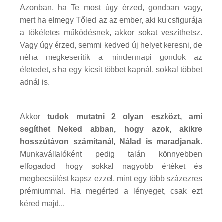
Azonban, ha Te most úgy érzed, gondban vagy,
mert ha elmegy Tőled az az ember, aki kulcsfigurája
a tökéletes működésnek, akkor sokat veszíthetsz.
Vagy úgy érzed, semmi kedved új helyet keresni, de
néha megkeserítik a mindennapi gondok az
életedet, s ha egy kicsit többet kapnál, sokkal többet
adnál is.
Akkor
tudok mutatni 2 olyan eszközt, ami
segíthet Neked abban, hogy azok, akikre
hosszútávon számítanál, Nálad is maradjanak
.
Munkavállalóként pedig talán könnyebben
elfogadod, hogy sokkal nagyobb értéket és
megbecsülést kapsz ezzel, mint egy több százezres
prémiummal. Ha megérted a lényeget, csak ezt
kéred majd...