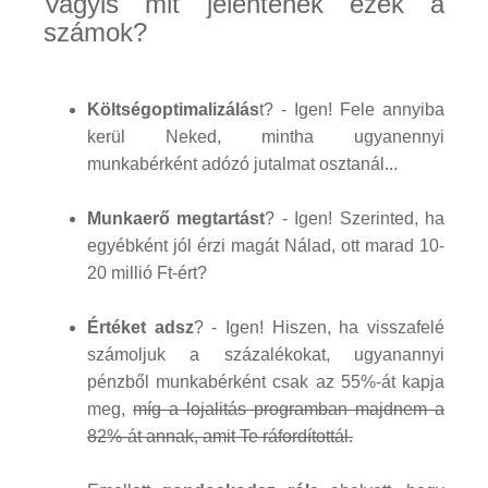
Vagyis mit jelentenek ezek a
számok?
Költségoptimalizálás
t? - Igen! Fele annyiba
kerül Neked, mintha ugyanennyi
munkabérként adózó jutalmat osztanál...
Munkaerő megtartást
? - Igen! Szerinted, ha
egyébként jól érzi magát Nálad, ott marad 10-
20 millió Ft-ért?
Értéket adsz
? - Igen! Hiszen, ha visszafelé
számoljuk a százalékokat, ugyanannyi
pénzből munkabérként csak az 55%-át kapja
meg,
míg a lojalitás programban majdnem a
82%-át annak, amit Te ráfordítottál.