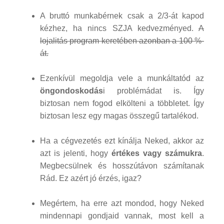
A bruttó munkabérnek csak a 2/3-át kapod
kézhez, ha nincs SZJA kedvezményed.
A
lojalitás program keretében azonban a 100 %-
át.
Ezenkívül megoldja vele a munkáltatód az
öngondoskodás
i problémádat is. Így
biztosan nem fogod elkölteni a többletet. Így
biztosan lesz egy magas összegű tartalékod.
Ha a cégvezetés ezt kínálja Neked, akkor az
azt is jelenti, hogy
értékes vagy számukra
.
Megbecsülnek és hosszútávon számítanak
Rád. Ez azért jó érzés, igaz?
Megértem, ha erre azt mondod, hogy Neked
mindennapi gondjaid vannak, most kell a