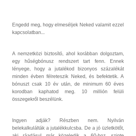
Engedd meg, hogy elmeséljek Neked valamit ezzel
kapcsolatban...
A nemzetközi biztosító, ahol korábban dolgoztam,
egy hűségbónusz rendszert tart fenn. Ennek
lényege, hogy a jutalékod bizonyos százalékát
minden évben félreteszik Neked, és befektetik. A
bónuszt csak 10 év után, de minimum 60 éves
korodban kaphatod meg. 10 millión felüli
összegekről beszélünk.
Ingyen adják? Részben nem. Nyilván
belekalkulálták a jutalékkulcsba. De a jó üzletkötőt,
aki ráadásul már közeledik a 60-hoz, szinte