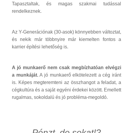
Tapasztaltak, és magas szakmai tudással
rendelkeznek.
Az Y-Generációnak (30-asok) könnyebben változtat,
és nekik már többnyire már kiemelten fontos a
karrier építési lehetőség is.
A jó munkaerő nem csak megbízhatóan elvégzi
a munkáját.
A jó munkaerő elkötelezett a cég iránt
is. Képes megteremteni az összhangot a feladat, a
cégkultúra és a saját egyéni érdekei között. Emellett
rugalmas, sokoldalú és jó probléma-megoldó.
Pénzt, de sokat!?