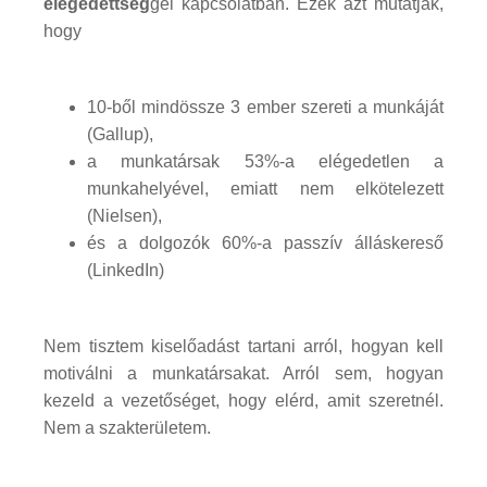
elégedettség
gel kapcsolatban. Ezek azt mutatják,
hogy
10-ből mindössze 3 ember szereti a munkáját
(Gallup),
a munkatársak 53%-a elégedetlen a
munkahelyével, emiatt nem elkötelezett
(Nielsen),
és a dolgozók 60%-a passzív álláskereső
(LinkedIn)
Nem tisztem kiselőadást tartani arról, hogyan kell
motiválni a munkatársakat. Arról sem, hogyan
kezeld a vezetőséget, hogy elérd, amit szeretnél.
Nem a szakterületem.