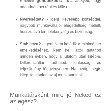
Emellett
gondoskodsz róla
ahelyett, hogy
odaadnád bérként és költse el...
Nyereséget?
- Igen! Kevesebb költséggel,
nagyobb munkavállalói elégedettség mellett,
hosszútávú termelékenység és biztonság.
Stabilitást?
- Igen! Nem kötődik a minimálbér
emelkedéséhez. Nem kell attól tartanod
minden évben, hogy a jutalom után kilép-e.
Differenciáltan adhatod, fontosság és
teljesítmény függvényében. Ha pedig mégis
kilép, felajánlod az új munkatársnak...
Munkatársként mire jó Neked ez
az egész?