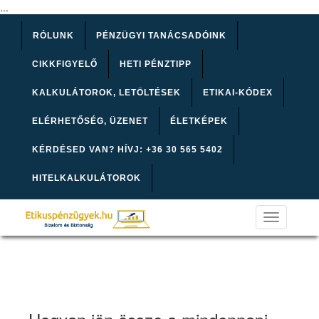
...
RÓLUNK
PÉNZÜGYI TANÁCSADÓINK
CIKKFIGYELŐ
HETI PÉNZTIPP
KALKULÁTOROK, LETÖLTÉSEK
ETIKAI-KÓDEX
ELÉRHETŐSÉG, ÜZENET
ÉLETKÉPEK
KÉRDÉSED VAN? HÍVJ: +36 30 565 5402
HITELKALKULÁTOROK
Toggle
navigation