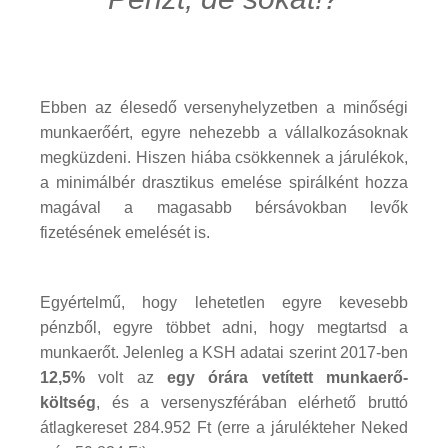
Ebben az élesedő versenyhelyzetben a minőségi
munkaerőért, egyre nehezebb a vállalkozásoknak
megküzdeni. Hiszen hiába csökkennek a járulékok,
a minimálbér drasztikus emelése spirálként hozza
magával a magasabb bérsávokban levők
fizetésének emelését is.
Egyértelmű, hogy lehetetlen egyre kevesebb
pénzből, egyre többet adni, hogy megtartsd a
munkaerőt. Jelenleg a KSH adatai szerint 2017-ben
12,5%
volt az
egy órára vetített munkaerő-
költség
, és a versenyszférában elérhető bruttó
átlagkereset 284.952 Ft (erre a járulékteher Neked