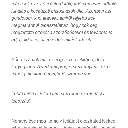
már csak az ez évi évfordulóig adómentesen adható
juttatás a kockázati biztosítások díja. Azonban azt
gondolom, a fő alapelv, amiről lejjebb írok
megmaradt. A tapasztalat az, hogy sok cég
megtartotta ezeket a szerződéseket és továbbra is
adja, akkor is, ha jövedelemként adózik.
Bár a számok már nem igazak a cikkben, de a
lényeg igen. A védelmi programnak ugyanis még
mindig munkaerő megtartó szerepe van...
Tehát miért is jelent ma munkaerő megtartást a
toborzás?
Néhány éve még komoly fejfájást okozhatott Neked,