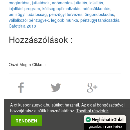
megtartása
,
juttatások
,
adómentes juttatás
,
lojalitás
,
lojalitási program
,
költség optimalizálás
,
adócsökkentés
,
pénzügyi tudatosság
,
pénzügyi tervezés
,
öngondoskodás
,
vállalkozói pénzügyek
,
legjobb munka
,
pénzügyi tanácsadás
,
Cafetéria 2018
Hozzászólások :
Oszd Meg a Cikket :
A etikuspenzugyek.hu sütiket használ. Az oldal böngészésével
hozzájárulsz a sütik használatához.
További részletek
Megbízható Oldal
RENDBEN
Igazolta:
Trustindex