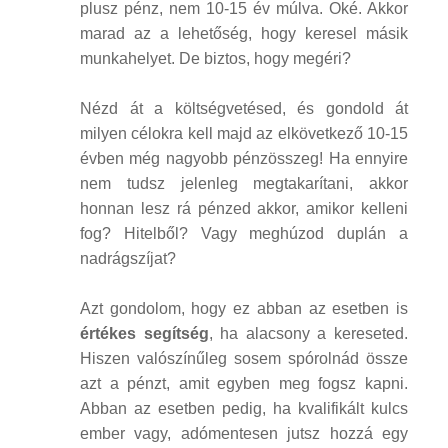
plusz pénz, nem 10-15 év múlva. Oké. Akkor
marad az a lehetőség, hogy keresel másik
munkahelyet. De biztos, hogy megéri?
Nézd át a költségvetésed, és gondold át
milyen célokra kell majd az elkövetkező 10-15
évben még nagyobb pénzösszeg! Ha ennyire
nem tudsz jelenleg megtakarítani, akkor
honnan lesz rá pénzed akkor, amikor kelleni
fog? Hitelből? Vagy meghúzod duplán a
nadrágszíjat?
Azt gondolom, hogy ez abban az esetben is
értékes segítség
, ha alacsony a kereseted.
Hiszen valószínűleg sosem spórolnád össze
azt a pénzt, amit egyben meg fogsz kapni.
Abban az esetben pedig, ha kvalifikált kulcs
ember vagy, adómentesen jutsz hozzá egy