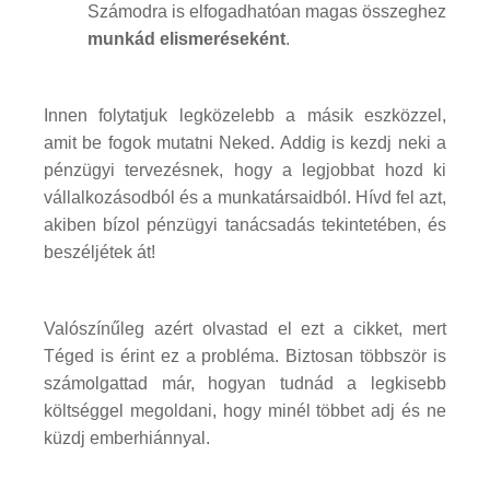
Számodra is elfogadhatóan magas összeghez
munkád elismeréseként
.
Innen folytatjuk legközelebb a másik eszközzel,
amit be fogok mutatni Neked. Addig is kezdj neki a
pénzügyi tervezésnek, hogy a legjobbat hozd ki
vállalkozásodból és a munkatársaidból. Hívd fel azt,
akiben bízol pénzügyi tanácsadás tekintetében, és
beszéljétek át!
Valószínűleg azért olvastad el ezt a cikket, mert
Téged is érint ez a probléma. Biztosan többször is
számolgattad már, hogyan tudnád a legkisebb
költséggel megoldani, hogy minél többet adj és ne
küzdj emberhiánnyal.