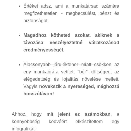
Értéket adsz, ami a munkatársad számára
megfizethetetlen - megbecsülést, pénzt és
biztonságot.
Magadhoz kötheted azokat, akiknek a
távozása veszélyeztetné vállalkozásod
eredményességét.
Alacsonyabb járulékteher miatt csökken
az
egy munkaórára vetített "bér" költséged, az
elégedettség és lojalitás növelése mellett.
Vagyis
növekszik a nyereséged, méghozzá
hosszútávon!
Ahhoz, hogy
mit jelent ez számokban
, a
könnyebbség kedvéért elkészítettem egy
infografikát: