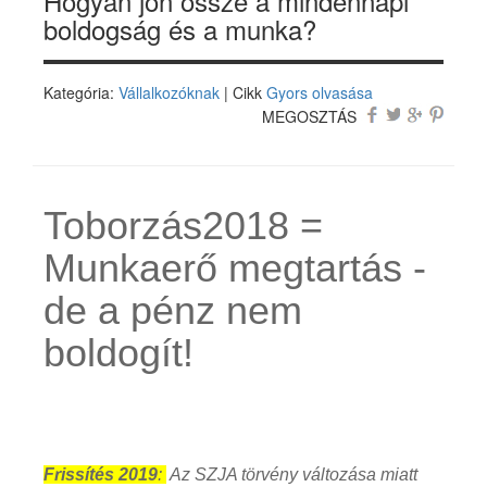
Hogyan jön össze a mindennapi
boldogság és a munka?
Kategória:
Vállalkozóknak
| Cikk
Gyors olvasása
MEGOSZTÁS
Toborzás2018 =
Munkaerő megtartás -
de a pénz nem
boldogít!
Frissítés 2019
:
Az SZJA törvény változása miatt