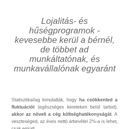
Lojalitás- és
hűségprogramok -
kevesebbe kerül a bérnél,
de többet ad
munkáltatónak, és
munkavállalónak egyaránt
Statisztikailag kimutatták, hogy
ha csökkented a
fluktuációt
(egészséges kereteken belül tartod),
akkor az növeli a cég költséghatékonyságát
. A
veszteséged, az éves nettó árbevétel 2%-a is lehet,
csak emiatt.