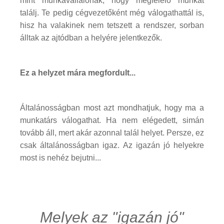
mint munkavállalónak, hogy megfelelő munkát
találj. Te pedig cégvezetőként még válogathattál is,
hisz ha valakinek nem tetszett a rendszer, sorban
álltak az ajtódban a helyére jelentkezők.
Ez a helyzet mára megfordult...
Általánosságban most azt mondhatjuk, hogy ma a
munkatárs válogathat. Ha nem elégedett, simán
tovább áll, mert akár azonnal talál helyet. Persze, ez
csak általánosságban igaz. Az igazán jó helyekre
most is nehéz bejutni...
Melyek az "igazán jó"