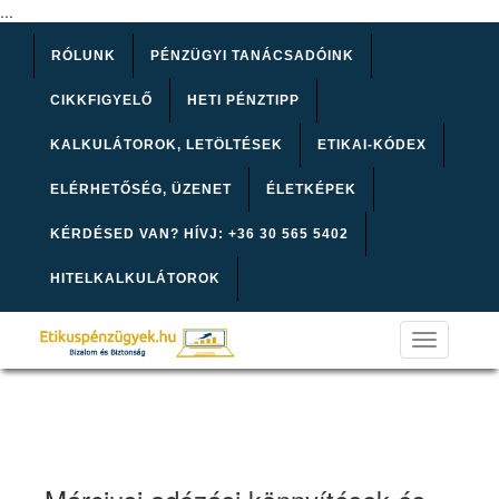
...
RÓLUNK
PÉNZÜGYI TANÁCSADÓINK
CIKKFIGYELŐ
HETI PÉNZTIPP
KALKULÁTOROK, LETÖLTÉSEK
ETIKAI-KÓDEX
ELÉRHETŐSÉG, ÜZENET
ÉLETKÉPEK
KÉRDÉSED VAN? HÍVJ: +36 30 565 5402
HITELKALKULÁTOROK
Toggle
navigation