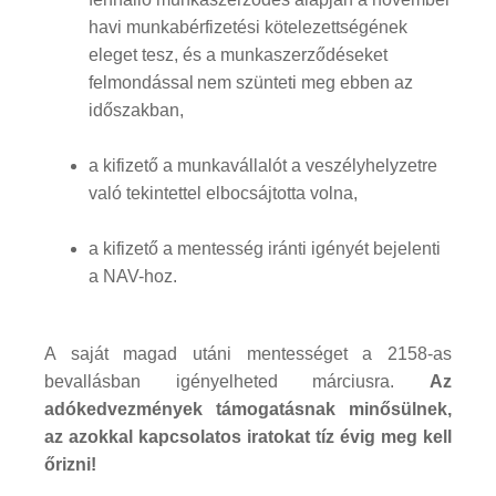
havi munkabérfizetési kötelezettségének
eleget tesz, és a munkaszerződéseket
felmondással
nem szünteti meg ebben az
időszakban,
a kifizető a munkavállalót a veszélyhelyzetre
való tekintettel elbocsájtotta volna,
a kifizető a mentesség iránti igényét bejelenti
a NAV-hoz.
A saját magad utáni mentességet a 2158-as
bevallásban igényelheted márciusra.
Az
adókedvezmények támogatásnak minősülnek,
az azokkal kapcsolatos iratokat tíz évig meg kell
őrizni!