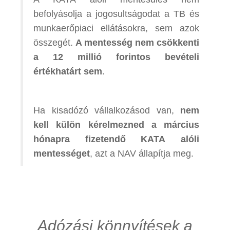
befolyásolja a jogosultságodat a TB és
munkaerőpiaci ellátásokra, sem azok
összegét.
A mentesség nem csökkenti
a 12 millió forintos bevételi
értékhatárt sem
.
Ha kisadózó vállalkozásod van,
nem
kell külön kérelmezned a március
hónapra fizetendő KATA alóli
mentességet
, azt a NAV állapítja meg.
Adózási könnyítések a