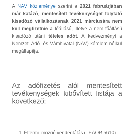
A
NAV közleménye
szerint a
2021 februárjában
már katázó, mentesített tevékenységet folytató
kisadózó vállalkozásnak 2021 márciusára nem
kell megfizetnie
a
főállású, illetve a nem főállású
kisadózó utáni
tételes adót
. A kedvezményt a
Nemzeti Adó- és Vámhivatal (NAV) kérelem nélkül
megállapítja.
Az adófizetés alól mentesített
tevékenységek kibővített listája a
következő:
Éttermi, mozgó vendéglátás (TEÁOR 5610),