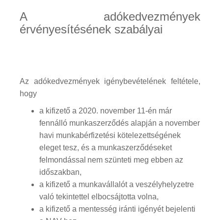
A adókedvezmények
érvényesítésének szabályai
Az adókedvezmények igénybevételének feltétele,
hogy
a kifizető a 2020. november 11-én már
fennálló munkaszerződés alapján a november
havi munkabérfizetési kötelezettségének
eleget tesz, és a munkaszerződéseket
felmondással
nem szünteti meg ebben az
időszakban,
a kifizető a munkavállalót a veszélyhelyzetre
való tekintettel elbocsájtotta volna,
a kifizető a mentesség iránti igényét bejelenti