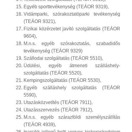
Egyéb sporttevékenység (TEÁOR 9319),
Vidámparki, szórakoztatóparki tevékenység
(TEÁOR 9321),
Fizikai közérzetet javító szolgáltatás (TEÁOR
9604),
M.n.s. egyéb szórakoztatás, szabadidős
tevékenység (TEÁOR 9329)
Szállodai szolgáltatás (TEÁOR 5510),
Üdülési, egyéb átmeneti szálláshely-
szolgáltatás (TEÁOR 5520),
Kempingszolgáltatás (TEÁOR 5530),
Egyéb szálláshely szolgáltatás (TEÁOR
5590),
Utazásközvetítés (TEÁOR 7911),
Utazásszervezés (TEÁOR 7912),
M.n.s. egyéb szárazföldi személyszállítás
(TEÁOR 4939),
Iparcikk jellegű bolti vegyes kiskereskedelem