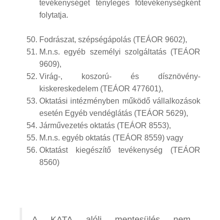
tevékenységet tényleges főtevékenységként
folytatja.
Fodrászat, szépségápolás (TEÁOR 9602),
M.n.s. egyéb személyi szolgáltatás (TEÁOR
9609),
Virág-, koszorú- és dísznövény-
kiskereskedelem (TEÁOR 477601),
Oktatási intézményben működő vállalkozások
esetén Egyéb vendéglátás (TEÁOR 5629),
Járművezetés oktatás (TEÁOR 8553),
M.n.s. egyéb oktatás (TEÁOR 8559) vagy
Oktatást kiegészítő tevékenység (TEÁOR
8560)
A KATA alóli mentesülés nem