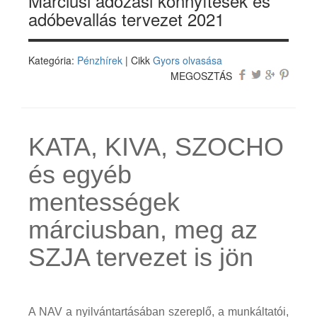
Márciusi adózási könnyítések és
adóbevallás tervezet 2021
Kategória:
Pénzhírek
| Cikk
Gyors olvasása
MEGOSZTÁS
KATA, KIVA, SZOCHO
és egyéb
mentességek
márciusban, meg az
SZJA tervezet is jön
A NAV a nyilvántartásában szereplő, a munkáltatói,