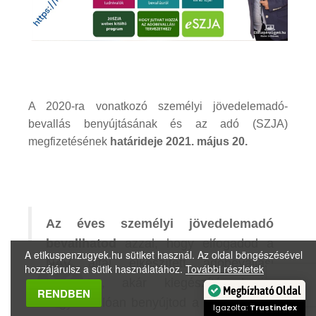
A 2020-ra vonatkozó személyi jövedelemadó-
bevallás benyújtásának és az adó (SZJA)
megfizetésének
határideje 2021. május 20.
Az éves személyi jövedelemadó
bevallhatod
azzal, hogy elfogadod a
A etikuspenzugyek.hu sütiket használ. Az oldal böngészésével
NAV által elkészített adóbevallási
hozzájárulsz a sütik használatához.
További részletek
tervezetet, akár kiegészítéssel is,
RENDBEN
vagy önállóan benyújtod a 20SZJA jelű
Megbízható Oldal