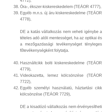
4772),
Óra-, ékszer-kiskereskedelem (TEÁOR 4777),
Egyéb m.n.s. új áru kiskereskedelme (TEÁOR
4778),
DE a katás vállalkozás nem veheti igénybe a
tételes adó alóli mentességet, ha az optikai és
a mezőgazdasági tevékenységet tényleges
főtevékenységként folytatja.
Használtcikk bolti kiskereskedelme (TEÁOR
4779),
Videokazetta, lemez kölcsönzése (TEÁOR
7722),
Egyéb személyi használatú, háztartási cikk
kölcsönzése (TEÁOR 7729),
DE a kisadózó vállalkozás nem érvényesítheti