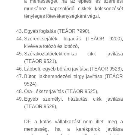
a mentességet, ha az építési és szerelési
munkához kapcsolódó cikkek kölcsönzését
tényleges főtevékenységként végzi.
Egyéb foglalás (TEÁOR 7990),
Szerencsejáték, fogadás (TEÁOR 9200),
kivéve a totózó és lottózó,
Szórakoztatóelektronikai cikk javítása
(TEÁOR 9521),
Lábbeli, egyéb bőráru javítása (TEÁOR 9523),
Bútor, lakberendezési tárgy javítása (TEÁOR
9524),
Óra-, ékszerjavítás (TEÁOR 9525),
Egyéb személyi, háztartási cikk javítása
(TEÁOR 9529),
DE a katás vállalkozást nem illeti meg a
mentesség, ha a kerékpárok javítása