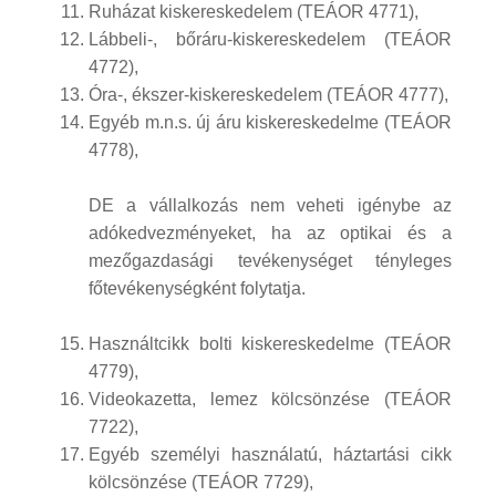
Ruházat kiskereskedelem (TEÁOR 4771),
Lábbeli-, bőráru-kiskereskedelem (TEÁOR
4772),
Óra-, ékszer-kiskereskedelem (TEÁOR 4777),
Egyéb m.n.s. új áru kiskereskedelme (TEÁOR
4778),
DE a vállalkozás nem veheti igénybe az
adókedvezményeket, ha az optikai és a
mezőgazdasági tevékenységet tényleges
főtevékenységként folytatja.
Használtcikk bolti kiskereskedelme (TEÁOR
4779),
Videokazetta, lemez kölcsönzése (TEÁOR
7722),
Egyéb személyi használatú, háztartási cikk
kölcsönzése (TEÁOR 7729),