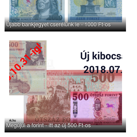
Újabb bankjegyet cserélünk le - 1000 Ft-os
Megújul a forint - itt az új 500 Ft-os