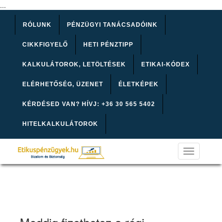
...
RÓLUNK
PÉNZÜGYI TANÁCSADÓINK
CIKKFIGYELŐ
HETI PÉNZTIPP
KALKULÁTOROK, LETÖLTÉSEK
ETIKAI-KÓDEX
ELÉRHETŐSÉG, ÜZENET
ÉLETKÉPEK
KÉRDÉSED VAN? HÍVJ: +36 30 565 5402
HITELKALKULÁTOROK
Toggle
navigation