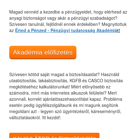
Magad vennéd a kezedbe a pénzügyeidet, hogy elérhesd az
anyagi biztonságot vagy akár a pénzügyi szabadságot?
Szívesen tanulnál, fejlődnél ennek érdekében? Megnyitottuk
az
Érted a Pénzed - Pénzügyi tudatosság Akadémiá
t!
Akadémia előfizetés
Szívesen kötöd saját magad a biztosításaidat? Használd
utasbiztosítás, lakásbiztosítás, KGFB és CASCO biztosítás
megkötéséhez kalkulátorunkat! Miért előnyösebb ez
számodra, mint más internetes alkuszok felületei? Mert
azonnali, korrekt ajánlatösszehasonlítást kapsz. Probléma
esetén pedig ügyfélszolgáltaunk és mi magunk segítünk
megoldani azt - legyen szó ügyintézésről, káreseményről,
változtatásokról. Itt kezdd!: