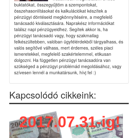
buktatókat, összegyűjtöm a szempontokat,
összehasonlításokat és kalkulációkat készítek a
pénzügyi döntéseid megkönnyítésére, a megfelelő
tanácsadó kiválasztására. Naprakész információkat
találsz napi pénzügyeidhez. Segítek akkor is, ha
pénzügyi tanácsadó vagy, hogy szakmailag
felkészültebben, valóban ügyfélérdekből tárgyalhass, és
valós segítővé válhass, mert érdemes, széles piaci
ismeretekkel, megfelelő szakértelemmel, etikusan
dolgozni. Ha független pénzügyi tanácsadóra van
szükséged a pénzügyi problémád megoldásához, vagy
szívesen lennél a munkatársunk, hívj fel :)
Kapcsolódó cikkeink: