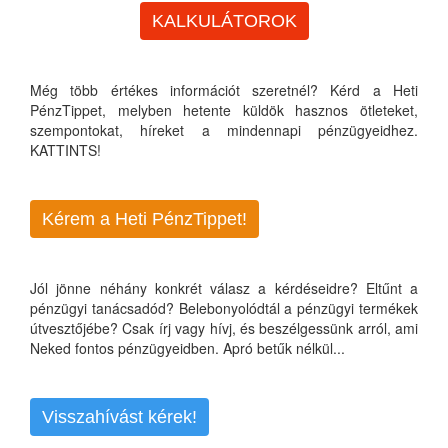
KALKULÁTOROK
Még több értékes információt szeretnél? Kérd a Heti
PénzTippet, melyben hetente küldök hasznos ötleteket,
szempontokat, híreket a mindennapi pénzügyeidhez.
KATTINTS!
Kérem a Heti PénzTippet!
Jól jönne néhány konkrét válasz a kérdéseidre? Eltűnt a
pénzügyi tanácsadód? Belebonyolódtál a pénzügyi termékek
útvesztőjébe? Csak írj vagy hívj, és beszélgessünk arról, ami
Neked fontos pénzügyeidben. Apró betűk nélkül...
Visszahívást kérek!