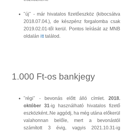
"új" - már hivatalos fizetőeszköz (kibocsátva
2018.07.04.), de készpénz forgalomba csak
2019.02.01-től kerül. Pontos leírását az MNB
oldalán
itt
találod.
1.000 Ft-os bankjegy
"régi" - bevonás előtt álló címlet.
2018.
október 31
-ig használható hivatalos fizető
eszközként..Ne aggódj, ha még utána előkerül
valahonnan belőle, mert a bevonástól
számított 3 évig, vagyis 2021.10.31-ig