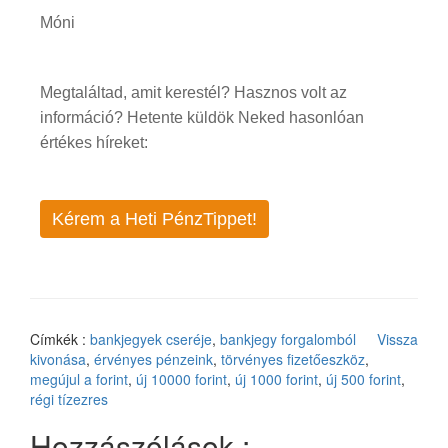
Móni
Megtaláltad, amit kerestél? Hasznos volt az
információ? Hetente küldök Neked hasonlóan
értékes híreket:
Kérem a Heti PénzTippet!
Címkék :
bankjegyek cseréje
,
bankjegy forgalomból
Vissza
kivonása
,
érvényes pénzeink
,
törvényes fizetőeszköz
,
megújul a forint
,
új 10000 forint
,
új 1000 forint
,
új 500 forint
,
régi tízezres
Hozzászólások :