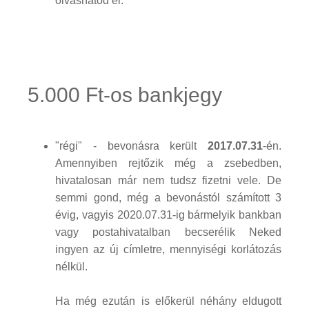
olvashatod el.
5.000 Ft-os bankjegy
"régi" - bevonásra került
2017.07.31
-én.
Amennyiben rejtőzik még a zsebedben,
hivatalosan már nem tudsz fizetni vele. De
semmi gond, még a bevonástól számított 3
évig, vagyis 2020.07.31-ig bármelyik bankban
vagy postahivatalban becserélik Neked
ingyen az új címletre, mennyiségi korlátozás
nélkül.
Ha még ezután is előkerül néhány eldugott