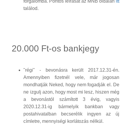
forgalomba. Pontos leírását az MNB oldalán
itt
találod.
20.000 Ft-os bankjegy
"régi" - bevonásra került 2017.12.31-én.
Amennyiben fizetnél vele, már jogosan
mondhatják Neked, hogy nem fogadják el. De
ne izgulj azon, hogy most mi lesz, hiszen még
a bevonástól számított 3 évig, vagyis
2020.12.31-ig bármelyik bankban vagy
postahivatalban becserélik ingyen az új
címletre, mennyiségi korlátozás nélkül.