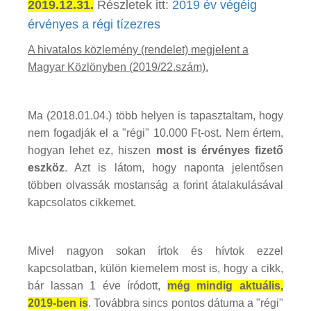
2019.12.31.
Részletek itt:
2019 év végéig
érvényes a régi tízezres
A hivatalos közlemény (rendelet) megjelent a
Magyar Közlönyben (2019/22.szám).
Ma (2018.01.04.) több helyen is tapasztaltam, hogy
nem fogadják el a "régi" 10.000 Ft-ost. Nem értem,
hogyan lehet ez, hiszen
most is érvényes fizető
eszköz
. Azt is látom, hogy naponta jelentősen
többen olvassák mostanság a forint átalakulásával
kapcsolatos cikkemet.
Mivel nagyon sokan írtok és hívtok ezzel
kapcsolatban, külön kiemelem most is, hogy a cikk,
bár lassan 1 éve íródott,
még mindig aktuális,
2019-ben is
. Továbbra sincs pontos dátuma a "régi"