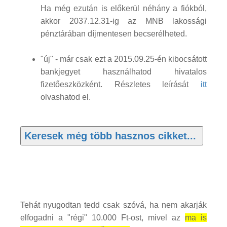
Ha még ezután is előkerül néhány a fiókból,
akkor 2037.12.31-ig az MNB lakossági
pénztárában díjmentesen becserélheted.
"új" - már csak ezt a 2015.09.25-én kibocsátott
bankjegyet használhatod hivatalos
fizetőeszközként. Részletes leírását
itt
olvashatod el.
Tehát nyugodtan tedd csak szóvá, ha nem akarják
elfogadni a "régi" 10.000 Ft-ost, mivel az
ma is