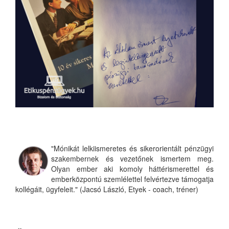
"Mónikát lelkiismeretes és sikerorientált pénzügyi
szakembernek és vezetőnek ismertem meg.
Olyan ember aki komoly háttérismerettel és
emberközpontú szemlélettel felvértezve támogatja
kollégáit, ügyfeleit." (Jacsó László, Etyek - coach, tréner)