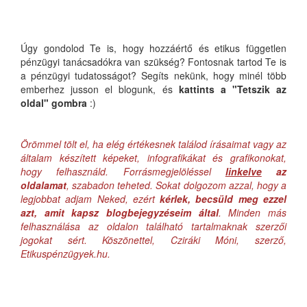
Úgy gondolod Te is, hogy hozzáértő és etikus független
pénzügyi tanácsadókra van szükség? Fontosnak tartod Te is
a pénzügyi tudatosságot? Segíts nekünk, hogy minél több
emberhez jusson el blogunk, és
kattints a "Tetszik az
oldal" gombra
:)
Örömmel tölt el, ha elég értékesnek találod írásaimat vagy az
általam készített képeket, infografikákat és grafikonokat,
hogy felhasználd. Forrásmegjelöléssel
linkelve
az
oldalamat
, szabadon teheted. Sokat dolgozom azzal, hogy a
legjobbat adjam Neked, ezért
kérlek, becsüld meg ezzel
azt, amit kapsz blogbejegyzéseim által
. Minden más
felhasználása az oldalon található tartalmaknak szerzői
jogokat sért. Köszönettel, Cziráki Móni, szerző,
Etikuspénzügyek.hu.