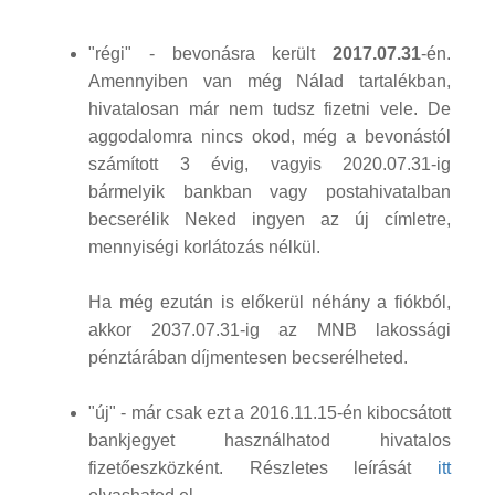
"régi" - bevonásra került
2017.07.31
-én.
Amennyiben van még Nálad tartalékban,
hivatalosan már nem tudsz fizetni vele. De
aggodalomra nincs okod, még a bevonástól
számított 3 évig, vagyis 2020.07.31-ig
bármelyik bankban vagy postahivatalban
becserélik Neked ingyen az új címletre,
mennyiségi korlátozás nélkül.
Ha még ezután is előkerül néhány a fiókból,
akkor 2037.07.31-ig az MNB lakossági
pénztárában díjmentesen becserélheted.
"új" - már csak ezt a 2016.11.15-én kibocsátott
bankjegyet használhatod hivatalos
fizetőeszközként. Részletes leírását
itt