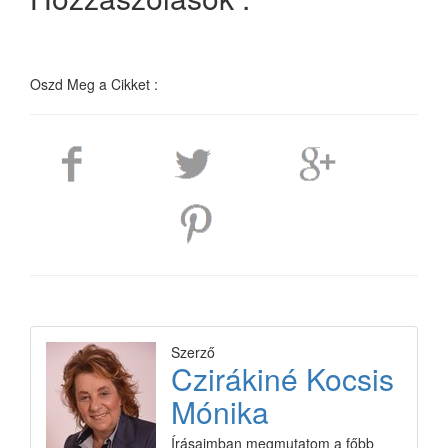
Oszd Meg a Cikket :
Szerző
Czirákiné Kocsis
Mónika
Írásaimban megmutatom a főbb