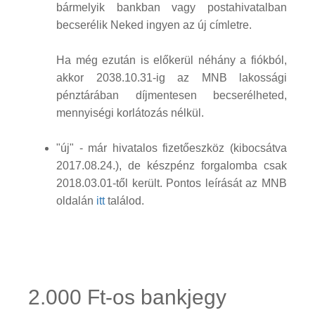
bármelyik bankban vagy postahivatalban
becserélik Neked ingyen az új címletre.
Ha még ezután is előkerül néhány a fiókból,
akkor 2038.10.31-ig az MNB lakossági
pénztárában díjmentesen becserélheted,
mennyiségi korlátozás nélkül.
"új" - már hivatalos fizetőeszköz (kibocsátva
2017.08.24.), de készpénz forgalomba csak
2018.03.01-től került. Pontos leírását az MNB
oldalán
itt
találod.
2.000 Ft-os bankjegy