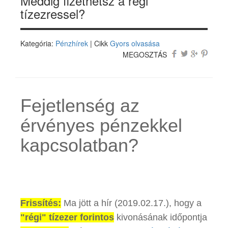
Meddig fizethetsz a régi
tízezressel?
Kategória:
Pénzhírek
| Cikk
Gyors olvasása
MEGOSZTÁS
Fejetlenség az
érvényes pénzekkel
kapcsolatban?
Frissítés:
Ma jött a hír (2019.02.17.), hogy a
"régi" tízezer forintos
kivonásának időpontja