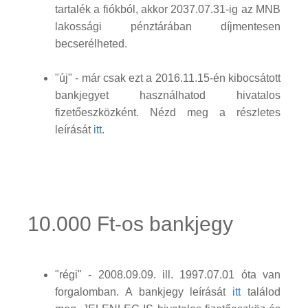
tartalék a fiókból, akkor 2037.07.31-ig az MNB
lakossági pénztárában díjmentesen
becserélheted.
"új" - már csak ezt a 2016.11.15-én kibocsátott
bankjegyet használhatod hivatalos
fizetőeszközként. Nézd meg a részletes
leírását
itt
.
10.000 Ft-os bankjegy
"régi" - 2008.09.09. ill. 1997.07.01 óta van
forgalomban. A bankjegy leírását
itt
találod