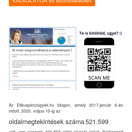
KALKULÁTOR és Biztosításkötés
Az Etikuspénzügyek.hu blogon, amely 2017.január 6-án
indult, 2020. május 10-ig az
oldalmegtekintések száma
521.599
volt, ami naponta 400-500 oldal olvasót jelent. Szükséged