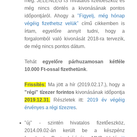
meg. JELENLEG IS hivatalos fizetőeszköz és
még nincs döntés a kivonásának pontos
időpontjáról. Ahogy a
"Figyelj, még hónap
végéig fizethetsz velük"
című cikkemben is
írtam, egyelőre annyit tudni, hogy a
forgalomból való kivonását 2018-ra tervezik,
de még nincs pontos dátum.
Tehát
egyelőre párhuzamosan kétféle
10.000 Ft-ossal fizethetünk
.
Frissítés:
Ma jött a hír (2019.02.17.), hogy a
"régi" tízezer forintos
kivonásának időpontja
2019.12.31.
Részletek itt:
2019 év végéig
érvényes a régi tízezres
.
"új" - szintén hivatalos fizetőeszköz,
2014.09.02-án került be a készpénz