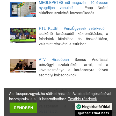
MEGLEPETÉS női magazin - 40 évesen
nyugdíjba vonulni?
- Papp Noémi
cikkében szakértői közreműködés
RTL KLUB - PénzÜgyesek vetélkedő
-
szakértő tanácsadói közreműködés, a
feladatok kitalálása és összeállítása,
valamint részvétel a zsűriben
ATV Híradóban
Somos Andrással
pénzügyi szakértőként arról, mi a
következménye a karácsonyra felvett
személyi kölcsönöknek
Interjút készítettek velem a pénzügyi
A etikuspenzugyek.hu sütiket használ. Az oldal böngészésével
tanácsadók munkájáról, elveimről és a
hozzájárulsz a sütik használatához.
További részletek
NOK-ról A feltett kérdésekre adott
válaszaimat a
bdpst24.hu oldalán
RENDBEN
olvashatod.
Megbízható Oldal