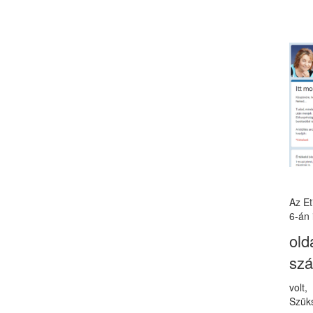
Az E
6-án 
old
sz
volt
Szüks