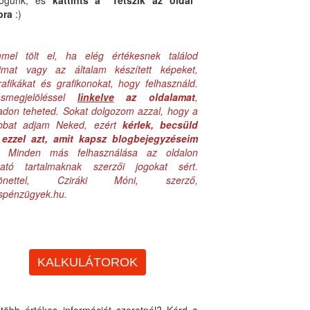
logunk, és
kattints a "Tetszik az oldal"
bra
:)
mel tölt el, ha elég értékesnek találod
aimat vagy az általam készített képeket,
rafikákat és grafikonokat, hogy felhasználd.
ásmegjelöléssel
linkelve
az oldalamat
,
adon teheted. Sokat dolgozom azzal, hogy a
obbat adjam Neked, ezért
kérlek, becsüld
ezzel azt, amit kapsz blogbejegyzéseim
. Minden más felhasználása az oldalon
lható tartalmaknak szerzői jogokat sért.
zönettel, Cziráki Móni, szerző,
uspénzügyek.hu.
KALKULÁTOROK