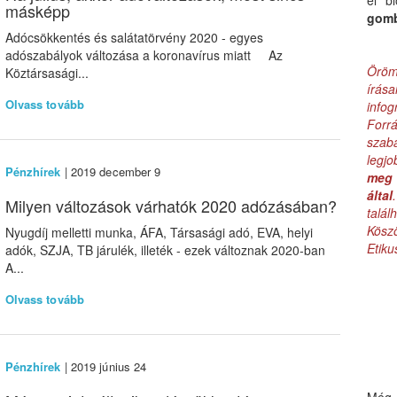
el b
másképp
gom
Adócsökkentés és salátatörvény 2020 - egyes
adószabályok változása a koronavírus miatt Az
Öröm
Köztársasági...
írás
Olvass tovább
infog
Forr
szab
legj
Pénzhírek
| 2019 december 9
meg 
által
Milyen változások várhatók 2020 adózásában?
talá
Kös
Nyugdíj melletti munka, ÁFA, Társasági adó, EVA, helyi
Etik
adók, SZJA, TB járulék, illeték - ezek változnak 2020-ban
A...
Olvass tovább
Pénzhírek
| 2019 június 24