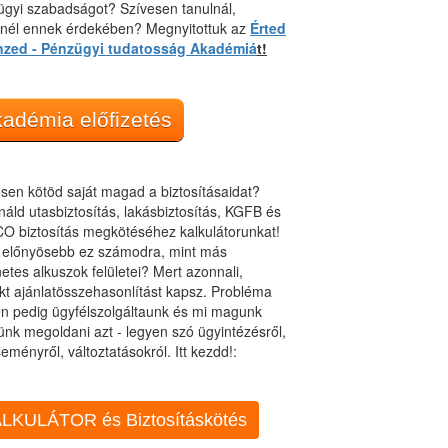
gyi szabadságot? Szívesen tanulnál,
dnél ennek érdekében? Megnyitottuk az
Érted
nzed - Pénzügyi tudatosság Akadémiá
t!
adémia előfizetés
sen kötöd saját magad a biztosításaidat?
áld utasbiztosítás, lakásbiztosítás, KGFB és
O biztosítás megkötéséhez kalkulátorunkat!
t előnyösebb ez számodra, mint más
netes alkuszok felületei? Mert azonnali,
kt ajánlatösszehasonlítást kapsz. Probléma
n pedig ügyfélszolgáltaunk és mi magunk
ünk megoldani azt - legyen szó ügyintézésről,
eményről, változtatásokról. Itt kezdd!:
LKULÁTOR és Biztosításkötés