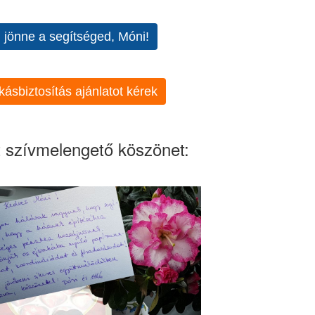
l jönne a segítséged, Móni!
kásbiztosítás ajánlatot kérek
 szívmelengető köszönet: