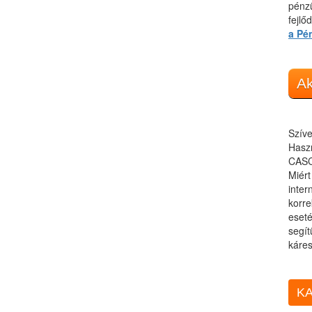
pénzü
fejlő
a Pé
Ak
Szíve
Haszn
CASC
Miér
inter
korre
eseté
segít
káres
KA