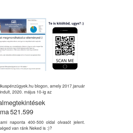
tikuspénzügyek.hu blogon, amely 2017.január
indult, 2020. május 10-ig az
almegtekintések
áma
521.599
, ami naponta 400-500 oldal olvasót jelent.
éged van ránk Neked is :)?