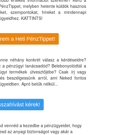
több értékes információt szeretnél? Kérd a
 PénzTippet, melyben hetente küldök hasznos
teket, szempontokat, híreket a mindennapi
ügyeidhez. KATTINTS!
rem a Heti PénzTippet!
jönne néhány konkrét válasz a kérdéseidre?
nt a pénzügyi tanácsadód? Belebonyolódtál a
ügyi termékek útvesztőjébe? Csak írj vagy
, és beszélgessünk arról, ami Neked fontos
gyeidben. Apró betűk nélkül...
sszahívást kérek!
d vennéd a kezedbe a pénzügyeidet, hogy
esd az anyagi biztonságot vagy akár a