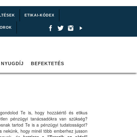
LTÉSEK
ETIKAI-KÓDEX
TOROK
NYUGDÍJ
BEFEKTETÉS
gondolod Te is, hogy hozzáértő és etikus
etlen pénzügyi tanácsadókra van szükség?
osnak tartod Te is a pénzügyi tudatosságot?
ts nekünk, hogy minél több emberhez jusson