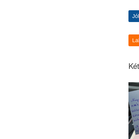
Jó
La
Két