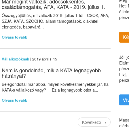
Még 
Már megint változik: adócsökkentés,
családtámogatás, ÁFA, KATA - 2019. július 1.
Heti
ötle
Összegyűjtöttük, mi változik 2019. július 1-től - CSOK, ÁFA,
pénz
SZJA, KATA, SZOCHO, állami támogatások, diákhitel
elengedés, babaváró...
Olvass tovább
Ké
Jól 
Vállalkozóknak
| 2019 április 15
Eltű
pénz
Nem is gondolnád, mik a KATA legnagyobb
hívj
hátrányai?
pénzü
Belegondoltál már abba, milyen következményekkel jár, ha
KATA-s vállalkozó vagy? Ez a legnagyobb ötlet a...
Vi
Olvass tovább
Maga
Következő
→
elérh