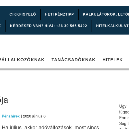
K
CIKKFIGYELŐ
HETI PÉNZTIPP
KALKULÁTOROK, LETÖ
K
KÉRDÉSED VAN? HÍVJ: +36 30 565 5402
HITELKALKULÁ
VÁLLALKOZÓKNAK
TANÁCSADÓKNAK
HITELEK
ója
Úgy 
függ
Pénzhírek
| 2020 június 6
Font
Segí
Ha július, akkor adóváltozások, most sincs