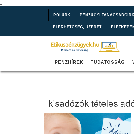
...
RÓLUNK
PÉNZÜGYI TANÁCSADÓIN
ELÉRHETŐSÉG, ÜZENET
ÉLETKÉPE
PÉNZHÍREK
TUDATOSSÁG
kisadózók tételes ad