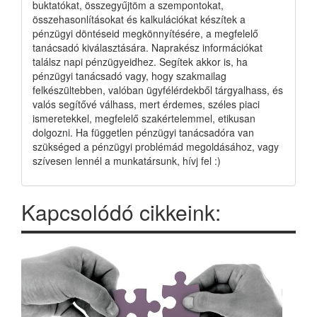
buktatókat, összegyűjtöm a szempontokat,
összehasonlításokat és kalkulációkat készítek a
pénzügyi döntéseid megkönnyítésére, a megfelelő
tanácsadó kiválasztására. Naprakész információkat
találsz napi pénzügyeidhez. Segítek akkor is, ha
pénzügyi tanácsadó vagy, hogy szakmailag
felkészültebben, valóban ügyfélérdekből tárgyalhass, és
valós segítővé válhass, mert érdemes, széles piaci
ismeretekkel, megfelelő szakértelemmel, etikusan
dolgozni. Ha független pénzügyi tanácsadóra van
szükséged a pénzügyi problémád megoldásához, vagy
szívesen lennél a munkatársunk, hívj fel :)
Kapcsolódó cikkeink: