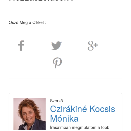
Oszd Meg a Cikket :
Szerző
Czirákiné Kocsis
Mónika
Írásaimban megmutatom a főbb