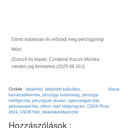
Dönts tudatosan és erősödj meg pénzügyileg!
Móni
(Szerző és képek: Czirákiné Kocsis Mónika -
minden jog fenntartva (2025.08.10.))
Címkék :
lakáshitel
,
lakáshitel kalkulátor
,
Vissza
kamatcsökkentés
,
pénzügyi tudatosság
,
pénzügyi
intelligencia
,
pénzügyek okosan
,
egészségpénztár
,
adóvisszatérítés
,
otthon start hitelprogram
,
CSOK Plusz
2024
,
CSOK hitel
,
lakástakarékpénztár
Hozzászólások :