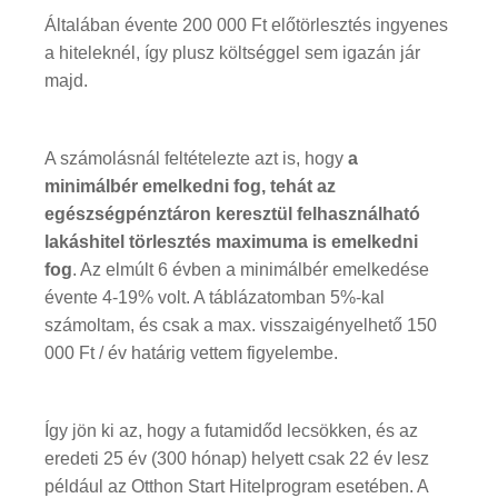
Általában évente 200 000 Ft előtörlesztés ingyenes
a hiteleknél, így plusz költséggel sem igazán jár
majd.
A számolásnál feltételezte azt is, hogy
a
minimálbér emelkedni fog, tehát az
egészségpénztáron keresztül felhasználható
lakáshitel törlesztés maximuma is emelkedni
fog
. Az elmúlt 6 évben a minimálbér emelkedése
évente 4-19% volt. A táblázatomban 5%-kal
számoltam, és csak a max. visszaigényelhető 150
000 Ft / év határig vettem figyelembe.
Így jön ki az, hogy a futamidőd lecsökken, és az
eredeti 25 év (300 hónap) helyett csak 22 év lesz
például az Otthon Start Hitelprogram esetében. A