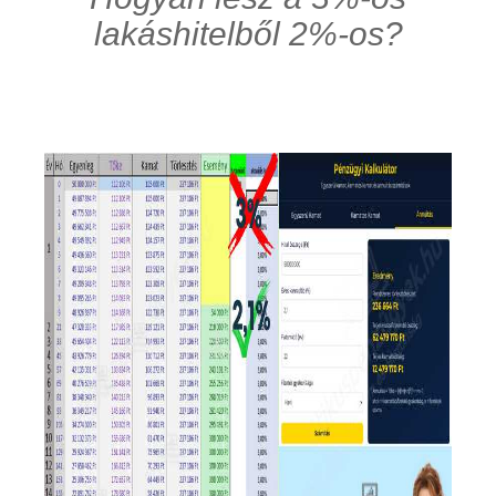
lakáshitelből 2%-os?