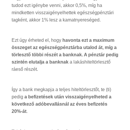
tudod ezt igénybe venni, akkor 0,5%, míg ha
mindketten visszaigényelhettek egészségpénztári
tagként, akkor 1% lesz a kamatnyereséged.
Ezt úgy érheted el, hogy
havonta ezt a maximum
összeget az egészségpénztárba utalod át, míg a
törlesztő többi részét a banknak. A pénztár pedig
szintén elutalja a banknak
a lakáshiteltörlesztő
ráeső részét.
Így a bank megkapja a teljes hiteltörlesztőt, te (ti)
pedig
a befizetések után visszaigényelheted a
következő adóbevallásnál az éves befizetés
20%-át
.