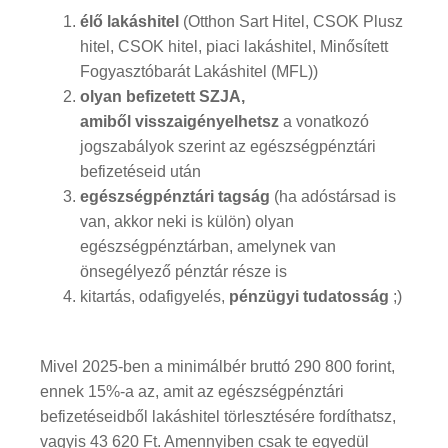
élő lakáshitel
(Otthon Sart Hitel, CSOK Plusz
hitel, CSOK hitel, piaci lakáshitel, Minősített
Fogyasztóbarát Lakáshitel (MFL))
olyan befizetett SZJA,
amiből visszaigényelhetsz
a vonatkozó
jogszabályok szerint az egészségpénztári
befizetéseid után
egészségpénztári tagság
(ha adóstársad is
van, akkor neki is külön) olyan
egészségpénztárban, amelynek van
önsegélyező pénztár része is
kitartás, odafigyelés,
pénzügyi tudatosság
;)
Mivel 2025-ben a minimálbér bruttó 290 800 forint,
ennek 15%-a az, amit az egészségpénztári
befizetéseidből lakáshitel törlesztésére fordíthatsz,
vagyis 43 620 Ft. Amennyiben csak te egyedül