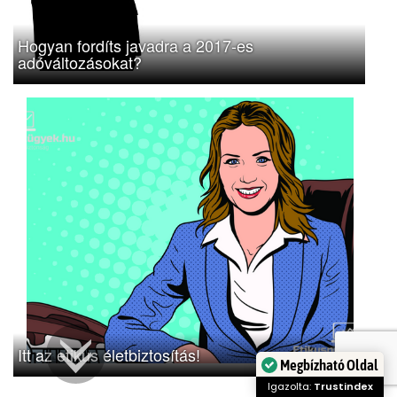
Hogyan fordíts javadra a 2017-es
adóváltozásokat?
Itt az etikus életbiztosítás!
Megbízható Oldal