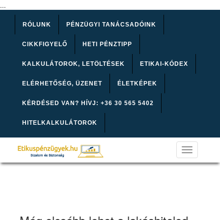
...
RÓLUNK
PÉNZÜGYI TANÁCSADÓINK
CIKKFIGYELŐ
HETI PÉNZTIPP
KALKULÁTOROK, LETÖLTÉSEK
ETIKAI-KÓDEX
ELÉRHETŐSÉG, ÜZENET
ÉLETKÉPEK
KÉRDÉSED VAN? HÍVJ: +36 30 565 5402
HITELKALKULÁTOROK
Toggle
navigation