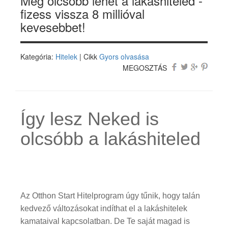
Még olcsóbb lehet a lakáshiteled -
fizess vissza 8 millióval
kevesebbet!
Kategória:
Hitelek
| Cikk
Gyors olvasása
MEGOSZTÁS
Így lesz Neked is
olcsóbb a lakáshiteled
Az Otthon Start Hitelprogram úgy tűnik, hogy talán
kedvező változásokat indíthat el a lakáshitelek
kamataival kapcsolatban. De Te saját magad is