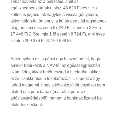
Tehát havonta az a befizetés, amit az
egészségpénztárnak utalsz, 43 620 Ft lesz. Ha
ketten is jogosultak vagytok a visszaigénylésre,
akkor külön-külön ennyi a külön pénztári tagságotok
alapján, ami összesen 87 240 Ft. Ennek a 20%-a
17 448 Ft 2 főre, míg 1 fő esetén 8 724 Ft, ami éves
szinten 209 376 Ft ill. 104 688 Ft.
Amennyiben ezt a pénzt úgy használod fel, hogy
amikor beérkezik a NAV-tól az egészségpénztári
számládra, akkor betörleszted a hiteledbe, akkor
ezzel csökkented a tőketartozást. Ezt persze úgy
tudod megtenni, hogy a következő törlesztőket nem
utalod el a pénztárnak (már ott a pénz az
adóvisszatérítésből), hanem a banknak fizeted be
előtörlesztésként.