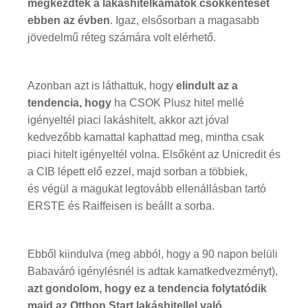
megkezdték a lakáshitelkamatok csökkentését
ebben az évben
. Igaz, elsősorban a magasabb
jövedelmű réteg számára volt elérhető.
Azonban azt is láthattuk, hogy
elindult az a
tendencia, hogy
ha CSOK Plusz hitel mellé
igényeltél piaci lakáshitelt, akkor azt jóval
kedvezőbb kamattal kaphattad meg, mintha csak
piaci hitelt igényeltél volna. Elsőként az Unicredit és
a CIB lépett elő ezzel, majd sorban a többiek,
és végül a magukat legtovább ellenállásban tartó
ERSTE és Raiffeisen is beállt a sorba.
Ebből kiindulva (meg abból, hogy a 90 napon belüli
Babaváró igénylésnél is adtak kamatkedvezményt),
azt gondolom, hogy ez a tendencia folytatódik
majd az Otthon Start lakáshitellel való