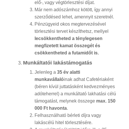
elő-, vagy végtörlesztési díjat.
Már nem adószámhoz kötött, így annyi
szerződésed lehet, amennyit szeretnél.
Pénzügyeid okos megtervezésével
törlesztési tervet készíthetsz, mellyel
lecsökkentheted a ténylegesen
megfizetett kamat összegét és
csökkentheted a futamidőt is.
Munkáltatói lakástámogatás
Jelenleg a
35 év alatti
munkavállaló
inak adhat Cafetériaként
(béren kívül juttatásként kedvezményes
adóteherrel) a munkáltató lakhatási célú
támogatást, melynek összege
max. 150
000 Ft havonta
.
Felhasználható bérleti díjra vagy
lakáscélú hitel törlesztésére.