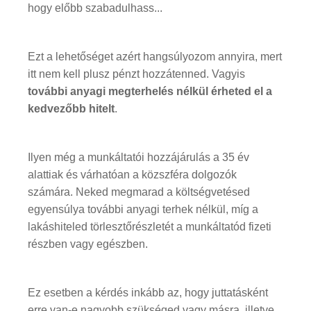
hogy előbb szabadulhass...
Ezt a lehetőséget azért hangsúlyozom annyira, mert
itt nem kell plusz pénzt hozzátenned. Vagyis
további anyagi megterhelés nélkül érheted el a
kedvezőbb hitelt
.
Ilyen még a munkáltatói hozzájárulás a 35 év
alattiak és várhatóan a közszféra dolgozók
számára. Neked megmarad a költségvetésed
egyensúlya további anyagi terhek nélkül, míg a
lakáshiteled törlesztőrészletét a munkáltatód fizeti
részben vagy egészben.
Ez esetben a kérdés inkább az, hogy juttatásként
erre van-e nagyobb szükséged vagy másra, illetve