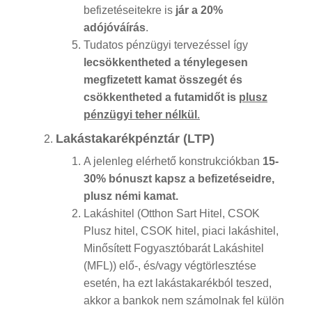
befizetéseitekre is
jár a 20%
adójóváírás
.
Tudatos pénzügyi tervezéssel így
lecsökkentheted a ténylegesen
megfizetett kamat összegét és
csökkentheted a futamidőt is
plusz
pénzügyi teher nélkül
.
Lakástakarékpénztár (LTP)
A jelenleg elérhető konstrukciókban
15-
30% bónuszt kapsz a befizetéseidre,
plusz némi kamat.
Lakáshitel (Otthon Sart Hitel, CSOK
Plusz hitel, CSOK hitel, piaci lakáshitel,
Minősített Fogyasztóbarát Lakáshitel
(MFL)) elő-, és/vagy végtörlesztése
esetén, ha ezt lakástakarékból teszed,
akkor a bankok nem számolnak fel külön