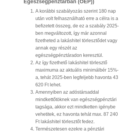
Egészségpénztárban (ÖEP))
A korábbi szabályozás szerint 180 nap
után volt felhasználható erre a célra is a
befizetett összeg, de ez a szabály 2025-
ben megváltozott, így már azonnal
fizetheted a lakáshitel törlesztődet vagy
annak egy részét az
egészségpénztáradon keresztül.
Az így fizethető lakáshitel törlesztő
maximuma az aktuális minimálbér 15%-
a, tehát 2025-ben legfeljebb havonta 43
620 Ft lehet.
Amennyiben az adóstársaddal
mindkettőtöknek van egészségpénztári
tagsága, akkor ezt mindketten igénybe
vehetitek, ez havonta tehát max. 87 240
Ft lakáshitel törlesztőt fedez.
Természetesen ezekre a pénztári