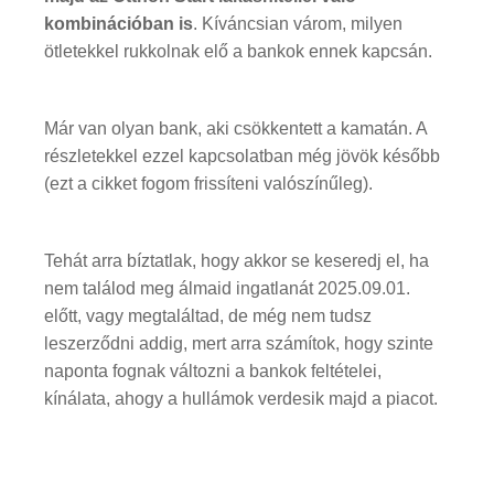
kombinációban is
. Kíváncsian várom, milyen
ötletekkel rukkolnak elő a bankok ennek kapcsán.
Már van olyan bank, aki csökkentett a kamatán. A
részletekkel ezzel kapcsolatban még jövök később
(ezt a cikket fogom frissíteni valószínűleg).
Tehát arra bíztatlak, hogy akkor se keseredj el, ha
nem találod meg álmaid ingatlanát 2025.09.01.
előtt, vagy megtaláltad, de még nem tudsz
leszerződni addig, mert arra számítok, hogy szinte
naponta fognak változni a bankok feltételei,
kínálata, ahogy a hullámok verdesik majd a piacot.