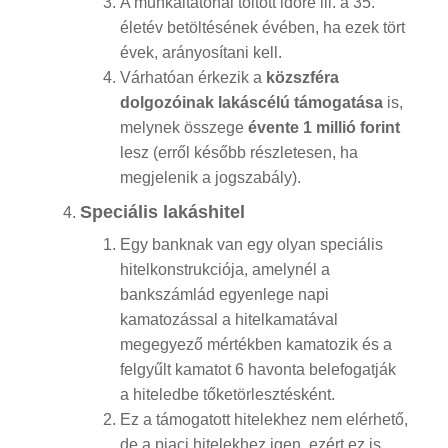
A munkáltatónál töltött időre ill. a 35.
életév betöltésének évében, ha ezek tört
évek, arányosítani kell.
Várhatóan érkezik a
közszféra
dolgozóinak lakáscélú támogatása
is,
melynek összege
évente 1 millió forint
lesz (erről később részletesen, ha
megjelenik a jogszabály).
Speciális lakáshitel
Egy banknak van egy olyan speciális
hitelkonstrukciója, amelynél a
bankszámlád egyenlege napi
kamatozással a hitelkamatával
megegyező mértékben kamatozik és a
felgyűlt kamatot 6 havonta belefogatják
a hiteledbe tőketörlesztésként.
Ez a támogatott hitelekhez nem elérhető,
de a piaci hitelekhez igen, ezért ez is