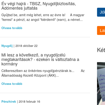
Év végi hajrá - TBSZ, Nyugdíjbiztosítás,
Adómentes juttatás
Jó
Gyűjtsd be, amit még lehet, erre az évre is! A magyar
"keresi" a pénzt, az angol "kiérdemli" (earn), a német...
Olvass tovább
La
Nyugdíj
| 2018 október 22
Két
Mi lesz a következő, a nyugdíjcélú
megtakarítások? - ezeken is változtatna a
kormány
Célkeresztben az önkéntes nyugdíjpénztárak is... Az
Államadósság Kezelő Központ (ÁKK)...
Olvass tovább
Pénzhírek
| 2018 február 16