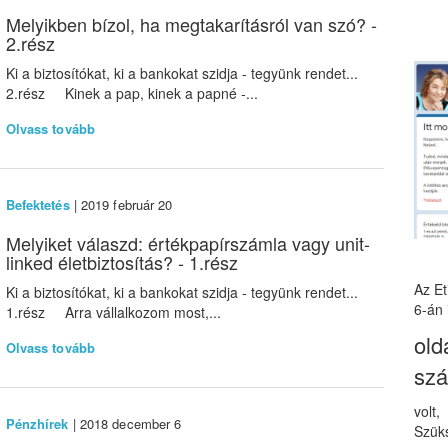
Melyikben bízol, ha megtakarításról van szó? -
2.rész
Ki a biztosítókat, ki a bankokat szidja - tegyünk rendet...
2.rész Kinek a pap, kinek a papné -...
Olvass tovább
Befektetés
| 2019 február 20
Melyiket válaszd: értékpapírszámla vagy unit-
linked életbiztosítás? - 1.rész
Az E
Ki a biztosítókat, ki a bankokat szidja - tegyünk rendet...
6-án 
1.rész Arra vállalkozom most,...
old
Olvass tovább
sz
volt
Pénzhírek
| 2018 december 6
Szüks