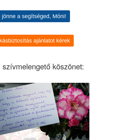
l jönne a segítséged, Móni!
kásbiztosítás ajánlatot kérek
 szívmelengető köszönet: