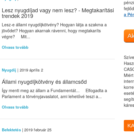
pénzü
fejlő
Lesz nyugdíjad vagy nem lesz? - Megtakarítási
a Pé
trendek 2019
Lesz-e állami nyugdíjkötvény? Hogyan látja a szakma a
jövődet? Hogyan akarnak rávenni, hogy megtakaríts
Ak
végre? Mit...
Olvass tovább
Szíve
Haszn
CASC
Nyugdíj
| 2019 április 2
Miér
Állami nyugdíjkötvény és államcsőd
inter
korre
Így menti meg az állam a Fundamentát... Elfogadta a
eseté
Parlament a törvényjavaslatot, ami lehetővé teszi a...
segít
káres
Olvass tovább
KA
Befektetés
| 2019 február 25