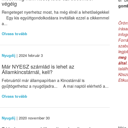
el b
végéig
gom
Rengeteget nyerhetsz most, ha még élnél a lehetőségekkel
Egy kis együttgondolkodásra invitállak ezzel a cikkemmel
Öröm
a...
írás
Olvass tovább
infog
Forr
szab
legj
Nyugdíj
| 2024 február 3
meg 
által
Már NYESZ számlád is lehet az
talá
Államkincstárnál, kell?
Kös
Etik
Februártól már állampapírban a Kincstárnál is
gyűjtögethetsz a nyugdíjadra... A mai naptól elérhető a...
Olvass tovább
Nyugdíj
| 2020 november 30