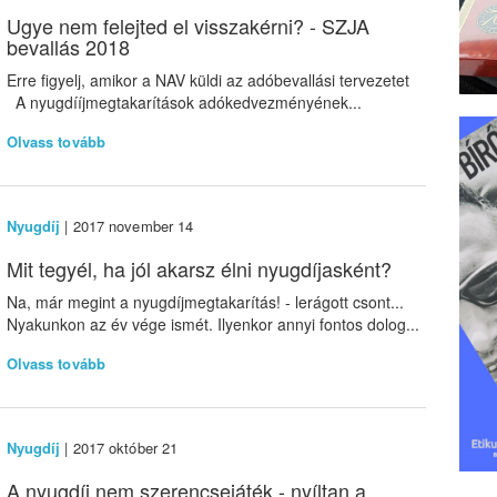
Ugye nem felejted el visszakérni? - SZJA
bevallás 2018
Erre figyelj, amikor a NAV küldi az adóbevallási tervezetet
A nyugdííjmegtakarítások adókedvezményének...
Olvass tovább
Nyugdíj
| 2017 november 14
Mit tegyél, ha jól akarsz élni nyugdíjasként?
Na, már megint a nyugdíjmegtakarítás! - lerágott csont...
Nyakunkon az év vége ismét. Ilyenkor annyi fontos dolog...
Olvass tovább
Nyugdíj
| 2017 október 21
A nyugdíj nem szerencsejáték - nyíltan a