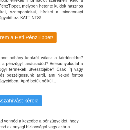
több értékes információt szeretnél? Kérd a
 PénzTippet, melyben hetente küldök hasznos
teket, szempontokat, híreket a mindennapi
ügyeidhez. KATTINTS!
rem a Heti PénzTippet!
jönne néhány konkrét válasz a kérdéseidre?
nt a pénzügyi tanácsadód? Belebonyolódtál a
ügyi termékek útvesztőjébe? Csak írj vagy
, és beszélgessünk arról, ami Neked fontos
gyeidben. Apró betűk nélkül...
sszahívást kérek!
d vennéd a kezedbe a pénzügyeidet, hogy
esd az anyagi biztonságot vagy akár a