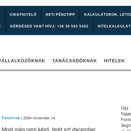
K
CIKKFIGYELŐ
HETI PÉNZTIPP
KALKULÁTOROK, LETÖ
K
KÉRDÉSED VAN? HÍVJ: +36 30 565 5402
HITELKALKULÁ
VÁLLALKOZÓKNAK
TANÁCSADÓKNAK
HITELEK
Úgy 
függ
Pénzhírek
| 2024 november 14
Font
Segí
Most még nem késő, tedd ezt december