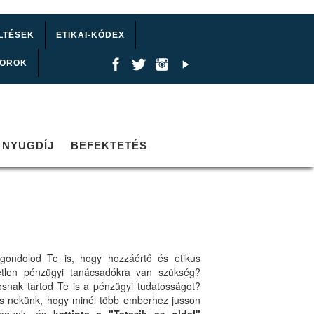
LTÉSEK
ETIKAI-KÓDEX
TOROK
NYUGDÍJ
BEFEKTETÉS
gondolod Te is, hogy hozzáértő és etikus
etlen pénzügyi tanácsadókra van szükség?
osnak tartod Te is a pénzügyi tudatosságot?
ts nekünk, hogy minél több emberhez jusson