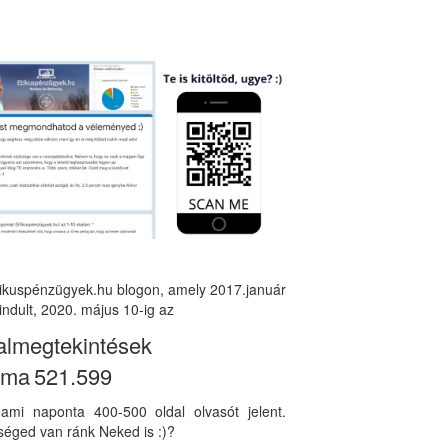
tikuspénzügyek.hu blogon, amely 2017.január
indult, 2020. május 10-ig az
almegtekintések
áma
521.599
, ami naponta 400-500 oldal olvasót jelent.
éged van ránk Neked is :)?