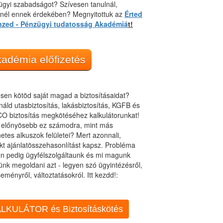
gyi szabadságot? Szívesen tanulnál,
dnél ennek érdekében? Megnyitottuk az
Érted
nzed - Pénzügyi tudatosság Akadémiá
t!
adémia előfizetés
sen kötöd saját magad a biztosításaidat?
áld utasbiztosítás, lakásbiztosítás, KGFB és
O biztosítás megkötéséhez kalkulátorunkat!
t előnyösebb ez számodra, mint más
netes alkuszok felületei? Mert azonnali,
kt ajánlatösszehasonlítást kapsz. Probléma
n pedig ügyfélszolgáltaunk és mi magunk
ünk megoldani azt - legyen szó ügyintézésről,
eményről, változtatásokról. Itt kezdd!:
LKULÁTOR és Biztosításkötés