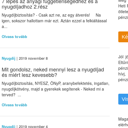
7 lépés az anyagi függetlenségedhez és a
Még 
nyugdíjadhoz 2.rész
Heti
ötle
Nyugdíjbiztosítás? - Csak azt ne, az egy átverés! Na
pénz
igen, sokszor hallottam már ezt. Aztán ezzel a felkiáltással
a...
Olvass tovább
Ké
Jól 
Nyugdíj
| 2019 november 8
Eltű
pénz
Mit gondolsz, neked mennyi lesz a nyugdíjad
és miért lesz kevesebb?
hívj
pénzü
Nyugdíjbiztosítás, NYESZ, ÖNyP, aranybefektetés, ingatlan,
nyugdíjkötvény, majd a gyerekek segítenek - Neked mi a
terved? ...
Vi
Olvass tovább
Maga
elérh
Nyugdíj
| 2019 november 4