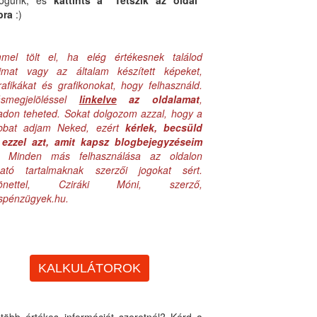
logunk, és
kattints a "Tetszik az oldal"
bra
:)
mel tölt el, ha elég értékesnek találod
aimat vagy az általam készített képeket,
rafikákat és grafikonokat, hogy felhasználd.
ásmegjelöléssel
linkelve
az oldalamat
,
adon teheted. Sokat dolgozom azzal, hogy a
obbat adjam Neked, ezért
kérlek, becsüld
ezzel azt, amit kapsz blogbejegyzéseim
. Minden más felhasználása az oldalon
lható tartalmaknak szerzői jogokat sért.
zönettel, Cziráki Móni, szerző,
uspénzügyek.hu.
KALKULÁTOROK