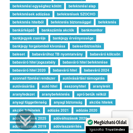
befektetési egységhez kötött
befektetési alap
befektetések adózása
befektetések SZOCHO
befektetés hitelből
befektetés biztonsággal
befektetés
bankárképző
bankszámla akciók
bankmonitor
bankjegyek cseréje
bankjegy érvényessége
bankjegy forgalomból kivonása
balesetbiztosítás
baleset
babaváróhoz TB nyomtatvány
babaváró kölcsön
babaváró hitel jogszabály
babaváró hitel befektetése
babaváró hitel 2020
babaváró hitel
babaváró 2024
azonnali fizetési rendszer
autóvásárlási támogatás
autóvásárlás
autó hitel
asszonyhitel
aranyletét
aranyfedezet
aranybefektetés
apró betűk nélkül
anyagi függetlenség
anyagi biztonság
akciós hitelek
akciós feltételek
adózás 2021
adózás 2020
adóváltozások 2025
adóváltozások 2020
adóváltozások 2019
adóvisszatérítés
Megbízható Oldal