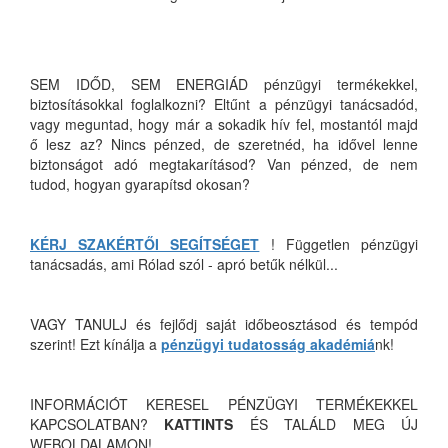
SEM IDŐD, SEM ENERGIÁD pénzügyi termékekkel,
biztosításokkal foglalkozni? Eltűnt a pénzügyi tanácsadód,
vagy meguntad, hogy már a sokadik hív fel, mostantól majd
ő lesz az? Nincs pénzed, de szeretnéd, ha idővel lenne
biztonságot adó megtakarításod? Van pénzed, de nem
tudod, hogyan gyarapítsd okosan?
KÉRJ SZAKÉRTŐI SEGÍTSÉGET
! Független pénzügyi
tanácsadás, ami Rólad szól - apró betűk nélkül...
VAGY TANULJ és fejlődj saját időbeosztásod és tempód
szerint! Ezt kínálja a
pénzügyi tudatosság akadémiá
nk!
INFORMÁCIÓT KERESEL PÉNZÜGYI TERMÉKEKKEL
KAPCSOLATBAN?
KATTINTS
ÉS TALÁLD MEG ÚJ
WEBOLDALAMON!