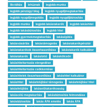
likviditás
lehúznak
legjobb-munka
legjobb pénzügyi blog
legjobb nyugdíjmegtakarítás
legjobb nyugdíjmegoldás
legjobb nyugdíjbiztosítás
legjobb munka
legjobb lakástakarék
legjobb lakáshitel
legjobb lakásbiztosítás
legjobb hitel
legjobb gyermekmegtakarítás
lakásépítés
lakásvásárlás
lakástámogatás
lakástakarékpénztár
lakástakarékok összehasonlítása
lakástakarék kalkulátor
lakástakarék
lakáslottó
lakáskölcsön
lakáshiteltartozás elengedése
lakáshiteltartozás csökkentése
lakáshitelek összehasonlítása
lakáshitel kalkulátor
lakáshitel
lakásfelújítási támogatás
lakásfelújítási hitel
lakásfelújítás
lakáselőtakarékosság
lakáscélú megtakarítás
lakásbiztosítás felmondása
lakásbiztosítás
lakás ÁFA emelés
lakás ÁFA