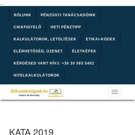
...
RÓLUNK
PÉNZÜGYI TANÁCSADÓINK
CIKKFIGYELŐ
HETI PÉNZTIPP
KALKULÁTOROK, LETÖLTÉSEK
ETIKAI-KÓDEX
ELÉRHETŐSÉG, ÜZENET
ÉLETKÉPEK
KÉRDÉSED VAN? HÍVJ: +36 30 565 5402
HITELKALKULÁTOROK
Toggle
navigation
KATA 2019