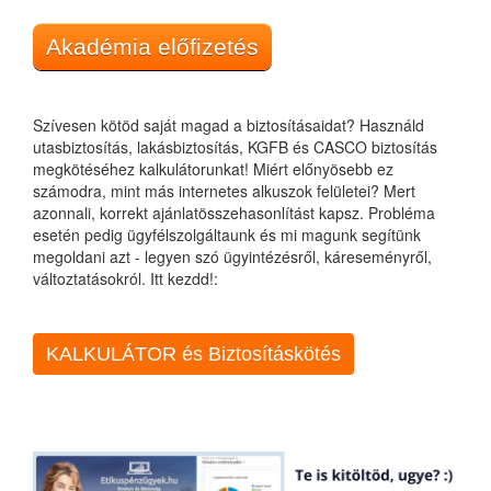
Akadémia előfizetés
Szívesen kötöd saját magad a biztosításaidat? Használd
utasbiztosítás, lakásbiztosítás, KGFB és CASCO biztosítás
megkötéséhez kalkulátorunkat! Miért előnyösebb ez
számodra, mint más internetes alkuszok felületei? Mert
azonnali, korrekt ajánlatösszehasonlítást kapsz. Probléma
esetén pedig ügyfélszolgáltaunk és mi magunk segítünk
megoldani azt - legyen szó ügyintézésről, káreseményről,
változtatásokról. Itt kezdd!:
KALKULÁTOR és Biztosításkötés