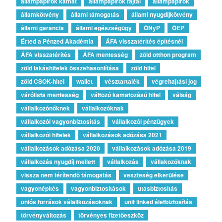
állampapírok kamat
állampapírok fajtái
állampapírok
államkötvény
állami támogatás
állami nyugdíjkötvény
állami garancia
állami egészségügy
ÖNyP
ÖEP
Érted a Pénzed Akadémia
ÁFA visszatérítés építésnél
ÁFA visszatérítés
ÁFA mentesség
zöld otthon program
zöld lakáshitelek összehasonlítása
zöld hitel
zöld CSOK-hitel
wallet
vésztartalék
végrehajtási jog
várólista mentesség
változó kamatozású hitel
válság
vállalkozónőknek
vállalkozóknak
vállalkozói vagyonbiztosítás
vállalkozói pénzügyek
vállalkozói hitelek
vállalkozások adózása 2021
vállalkozások adózása 2020
vállalkozások adózása 2019
vállalkozás nyugdíj mellett
vállalkozás
vállakozóknak
vissza nem térítendő támogatás
veszteség elkerülése
vagyonépítés
vagyonbiztosítások
utasbiztosítás
uniós források válallkozásoknak
unit linked életbiztosítás
törvényváltozás
törvényes fizetőeszköz