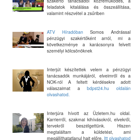
szakértő tanácsadói közreműködés, a
feladatok kitalálása és összeállítása,
valamint részvétel a zsűriben
ATV Híradóban
Somos Andrással
pénzügyi szakértőként arról, mi a
következménye a karácsonyra felvett
személyi kölcsönöknek
Interjút készítettek velem a pénzügyi
tanácsadók munkájáról, elveimről és a
NOK-ról A feltett kérdésekre adott
válaszaimat a
bdpst24.hu oldalán
olvashatod.
Interjúra hívott az Üzletem.hu oldal.
Karrierről, szakmai kihívásokról, elvekről,
tervekről beszélgettünk. Hiszen
megtaláltam a küldetést, ami
megállíthatatlanul hajt előre.
Itt olvashatod