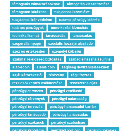
támogatás vállalkozásoknak
támogatás visszafizetése
támogatott lakáshitel
tulajdonosi szemlélet
tulajdonosi kör védelme
tudatos pénzügyi döntés
tudatos pénzügyek
temetkezési biztosítás
technikai kamat
tanácsadás
tanacsadas
szuperállampapír
szociális hozzájárulási adó
szex és értékesítés
személyi kölcsön
szakmai felelősség biztosítás
szabadfelhasználású hitel
stablecoin
stable coin
segítség devizahiteleseknek
saját kárszakértő
részvény
régi tízezres
rezsicsökkentés csökkentése
rendszeres díjas
pénzügyi-tervezés
pénzügyi vetélkedő
pénzügyi törvények
pénzügyi tudatosság
pénzügyi tervezés
pénzügyi tanácsadói karrier
pénzügyi tanácsadó
pénzügyi tanácsadás
pénzügyi szokások
pénzügyi szabadság
pénzügyi probléma
pénzügyi portfólió
pénzügyi nevelés