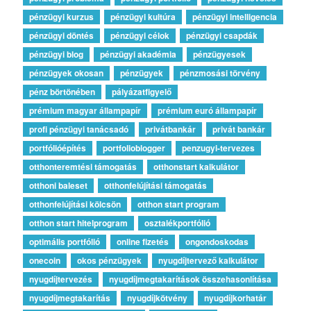
pénzügyi kurzus
pénzügyi kultúra
pénzügyi intelligencia
pénzügyi döntés
pénzügyi célok
pénzügyi csapdák
pénzügyi blog
pénzügyi akadémia
pénzügyesek
pénzügyek okosan
pénzügyek
pénzmosási törvény
pénz börtönében
pályázatfigyelő
prémium magyar állampapír
prémium euró állampapír
profi pénzügyi tanácsadó
privátbankár
privát bankár
portfólióépítés
portfolioblogger
penzugyi-tervezes
otthonteremtési támogatás
otthonstart kalkulátor
otthoni baleset
otthonfelújítási támogatás
otthonfelújítási kölcsön
otthon start program
otthon start hitelprogram
osztalékportfólió
optimális portfólió
online fizetés
ongondoskodas
onecoin
okos pénzügyek
nyugdíjtervező kalkulátor
nyugdíjtervezés
nyugdíjmegtakarítások összehasonlítása
nyugdíjmegtakarítás
nyugdíjkötvény
nyugdíjkorhatár