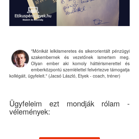
"Mónikát lelkiismeretes és sikerorientált pénzügyi
szakembernek és vezetőnek ismertem meg.
Olyan ember aki komoly háttérismerettel és
emberközpontú szemlélettel felvértezve támogatja
kollégáit, ügyfeleit." (Jacsó László, Etyek - coach, tréner)
Ügyfeleim ezt mondják rólam -
vélemények: