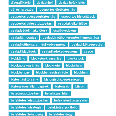
diverzifikáció
devizahitel
deviza befektetés
cél és tervezés
csoportos életbiztosítás
csoportos egészségbiztosítás
csoportos biztosítások
csoportos balesetbiztosítás
csapdák elkerülése
családvédelmi akcióterv
családvédelem
családtámogatás
családok otthonteremtési támogatása
családi otthonteremtési kedvezmény
családi költségvetés
családi kiadások
családi adókedvezmény
casco
blokklánc
blockstock vásárlás
blockstock
blocknote vásárlás
blocknote
blockchain
blockbenpay
blockben regisztráció
blockben
biztosítási törvény
biztosítsd az egészséged
biztonságos állampapírok
biztonság
bitcoin
betegségbiztosítás
beruházási hitel
befektetési életbiztosítás
befektetési tanácsadó
befektetési stratégia
befektetési portfólió
befektetési lehetőség
befektetési jegy