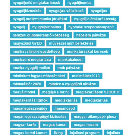
nyugdíjcélú megtakarítások
nyugdíjbomba
nyugdíjbiztosítás
nyugdíjas vállalkozó
nyugdíjas
nyugdíj melletti munka járulékai
nyugdíj előtakarékosság
nyugdíj
nyugdijbiztositas
nyomdai szuperállampapír
nemzeti otthonteremtő közösség
napelem pályázat
nagyszülői GYED
művészet mint befektetés
munkavállalói elégedettség
munkatársakat keresek
munkaerő megtartása
munkabaleset
munka nyugdíj mellett
mnb pályázat
minősített fogyasztóbarát hitel
minimálbér2019
minimálbér 2020
minden a nyugdíjról táblázat
merj álmodni
megújul a forint
megtakarítások SZOCHO
megtakarítási izmok
megtakarítás
megtakaritas
magánegészségügy
magáncsőd
magán egészségügyi biztosítás
magyar állampapír plusz
magyar korfa
magas kamat
magas hozam
magas betéti kamat
lízing
lojalitási program
lojalitás