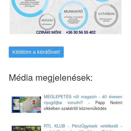
Kitöltöm a kérdőívet!
Média megjelenések:
MEGLEPETÉS női magazin - 40 évesen
nyugdíjba vonulni?
- Papp Noémi
cikkében szakértői közreműködés
RTL KLUB - PénzÜgyesek vetélkedő
-