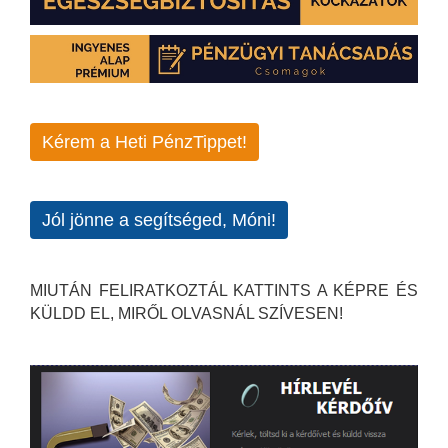
Kérem a Heti PénzTippet!
Jól jönne a segítséged, Móni!
MIUTÁN FELIRATKOZTÁL KATTINTS A KÉPRE ÉS
KÜLDD EL, MIRŐL OLVASNÁL SZÍVESEN!