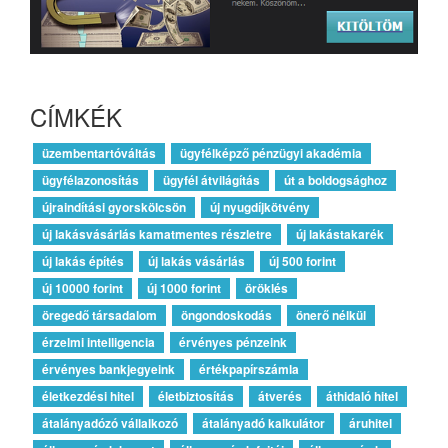
CÍMKÉK
üzembentartóváltás
ügyfélképző pénzügyi akadémia
ügyfélazonosítás
ügyfél átvilágítás
út a boldogsághoz
újraindítási gyorskölcsön
új nyugdíjkötvény
új lakásvásárlás kamatmentes részletre
új lakástakarék
új lakás építés
új lakás vásárlás
új 500 forint
új 10000 forint
új 1000 forint
öröklés
öregedő társadalom
öngondoskodás
önerő nélkül
érzelmi intelligencia
érvényes pénzeink
érvényes bankjegyeink
értékpapírszámla
életkezdési hitel
életbiztosítás
átverés
áthidaló hitel
átalányadózó vállalkozó
átalányadó kalkulátor
áruhitel