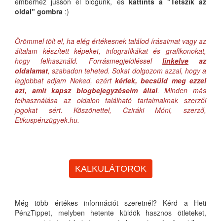
emberhez jusson el blogunk, és
kattints a "Tetszik az
oldal" gombra
:)
Örömmel tölt el, ha elég értékesnek találod írásaimat vagy az
általam készített képeket, infografikákat és grafikonokat,
hogy felhasználd. Forrásmegjelöléssel
linkelve
az
oldalamat
, szabadon teheted. Sokat dolgozom azzal, hogy a
legjobbat adjam Neked, ezért
kérlek, becsüld meg ezzel
azt, amit kapsz blogbejegyzéseim által
. Minden más
felhasználása az oldalon található tartalmaknak szerzői
jogokat sért. Köszönettel, Cziráki Móni, szerző,
Etikuspénzügyek.hu.
KALKULÁTOROK
Még több értékes információt szeretnél? Kérd a Heti
PénzTippet, melyben hetente küldök hasznos ötleteket,