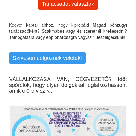
Tanácsadót választok
Kedvet kaptál ahhoz, hogy kipróbáld Magad pénzügyi
tanácsadóként? Szakmabeli vagy és szeretnél kiteljesedni?
Támogatásra vagy épp önállóságra vágysz? Beszélgessünk!
Szívesen dolgoznék veletek!
VÁLLALKOZÁSA VAN, CÉGVEZETŐ? Időt
spórolok, hogy olyan dolgokkal foglalkozhasson,
amik előre viszik...