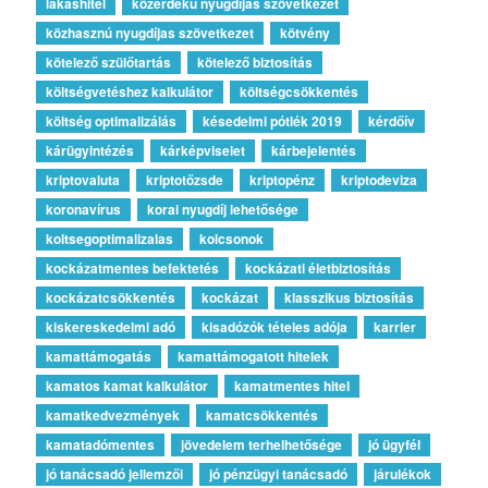
lakashitel
közérdekű nyugdíjas szövetkezet
közhasznú nyugdíjas szövetkezet
kötvény
kötelező szülőtartás
kötelező biztosítás
költségvetéshez kalkulátor
költségcsökkentés
költség optimalizálás
késedelmi pótlék 2019
kérdőív
kárügyintézés
kárképviselet
kárbejelentés
kriptovaluta
kriptotőzsde
kriptopénz
kriptodeviza
koronavírus
korai nyugdíj lehetősége
koltsegoptimalizalas
kolcsonok
kockázatmentes befektetés
kockázati életbiztosítás
kockázatcsökkentés
kockázat
klasszikus biztosítás
kiskereskedelmi adó
kisadózók tételes adója
karrier
kamattámogatás
kamattámogatott hitelek
kamatos kamat kalkulátor
kamatmentes hitel
kamatkedvezmények
kamatcsökkentés
kamatadómentes
jövedelem terhelhetősége
jó ügyfél
jó tanácsadó jellemzői
jó pénzügyi tanácsadó
járulékok