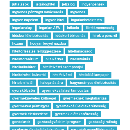
juttatások
jelzáloghitel
jelzalog
ingyenpénzek
ingyenes pénzügyi tanácsadás
ingyenes
ingyen napelem
ingyen hitel
ingatlanbefektetés
ingatlanalap
ingatlan ÁFA
infláció
illetékmentesség
időskori életbiztosítás
időskori biztosítás
hírek a pénzről
hozam
hogyan legyél gazdag
hiteltörlesztés felfüggesztése
hiteltanácsadó
hitelmoratórium
hitelkártya
hitelkiváltás
hitelkalkulátor
hitelfelvétel szempontjai
hitelfelvétel buktatói
hitelfelvétel
hitelből állampapír
hirtelen halál
halogatás ára
hagyományos életbiztosítás
gyorskölcsön
gyermekvállalási támogatás
gyermeknevelés költségei
gyermeknek megtakarítás
gyermeked pénzügyei
gyermekcélú előtakarékosság
gyermek életkezdése
gyermek előtakarékosság
gondolatok
gazdaságvédelmi program
gazdasági válság
gazdaság-újraindítási akcióterv
garantált nyugdíjbiztosítás