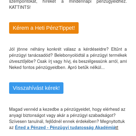
szempontokat, híreket a mindennapi pénzügyeidhez.
KATTINTS!
Kérem a Heti PénzTippet!
Jól jönne néhány konkrét válasz a kérdéseidre? Eltűnt a
pénzügyi tanácsadód? Belebonyolódtál a pénzügyi termékek
útvesztőjébe? Csak írj vagy hívj, és beszélgessünk arról, ami
Neked fontos pénzügyeidben. Apró betűk nélkül...
Visszahívást kérek!
Magad vennéd a kezedbe a pénzügyeidet, hogy elérhesd az
anyagi biztonságot vagy akár a pénzügyi szabadságot?
Szívesen tanulnál, fejlődnél ennek érdekében? Megnyitottuk
az
Érted a Pénzed - Pénzügyi tudatosság Akadémiá
t!