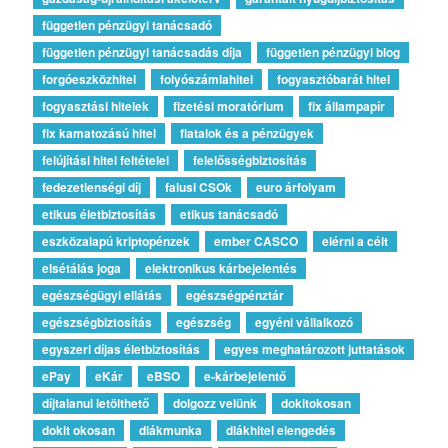
független pénzügyi tanácsadó
független pénzügyi tanácsadás díja
független pénzügyi blog
forgóeszközhitel
folyószámlahitel
fogyasztóbarát hitel
fogyasztási hitelek
fizetési moratórium
fix állampapír
fix kamatozású hitel
fiatalok és a pénzügyek
felújítási hitel feltételei
felelősségbiztosítás
fedezetlenségi díj
falusi CSOk
euro árfolyam
etikus életbiztosítás
etikus tanácsadó
eszközalapú kriptopénzek
ember CASCO
elérni a célt
elsétálás joga
elektronikus kárbejelentés
egészségügyi ellátás
egészségpénztár
egészségbiztosítás
egészség
egyéni vállalkozó
egyszeri díjas életbiztosítás
egyes meghatározott juttatások
ePay
eKár
eBSO
e-kárbejelentő
díjtalanul letölthető
dolgozz velünk
dokitokosan
dokit okosan
diákmunka
diákhitel elengedés