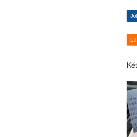
Jó
La
Két