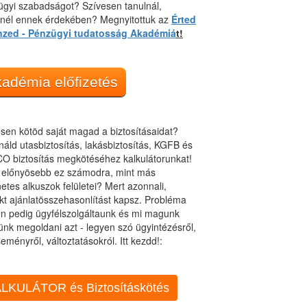
gyi szabadságot? Szívesen tanulnál,
dnél ennek érdekében? Megnyitottuk az
Érted
nzed - Pénzügyi tudatosság Akadémiá
t!
adémia előfizetés
sen kötöd saját magad a biztosításaidat?
áld utasbiztosítás, lakásbiztosítás, KGFB és
O biztosítás megkötéséhez kalkulátorunkat!
t előnyösebb ez számodra, mint más
netes alkuszok felületei? Mert azonnali,
kt ajánlatösszehasonlítást kapsz. Probléma
n pedig ügyfélszolgáltaunk és mi magunk
ünk megoldani azt - legyen szó ügyintézésről,
eményről, változtatásokról. Itt kezdd!:
LKULÁTOR és Biztosításkötés