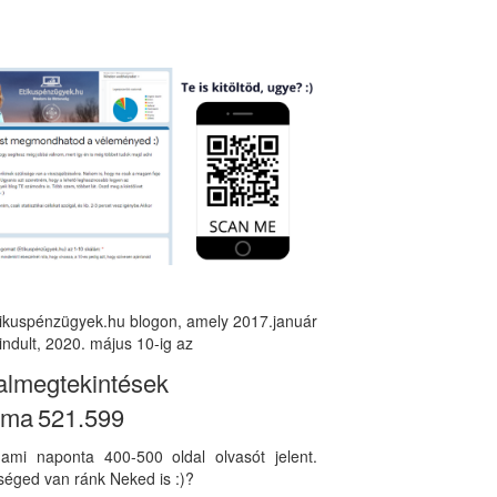
tikuspénzügyek.hu blogon, amely 2017.január
indult, 2020. május 10-ig az
almegtekintések
áma
521.599
, ami naponta 400-500 oldal olvasót jelent.
éged van ránk Neked is :)?