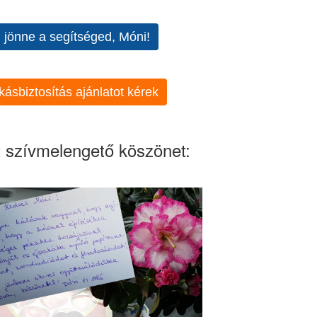
l jönne a segítséged, Móni!
kásbiztosítás ajánlatot kérek
 szívmelengető köszönet: