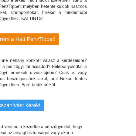
több értékes információt szeretnél? Kérd a
 PénzTippet, melyben hetente küldök hasznos
teket, szempontokat, híreket a mindennapi
ügyeidhez. KATTINTS!
rem a Heti PénzTippet!
jönne néhány konkrét válasz a kérdéseidre?
nt a pénzügyi tanácsadód? Belebonyolódtál a
ügyi termékek útvesztőjébe? Csak írj vagy
, és beszélgessünk arról, ami Neked fontos
gyeidben. Apró betűk nélkül...
sszahívást kérek!
d vennéd a kezedbe a pénzügyeidet, hogy
esd az anyagi biztonságot vagy akár a