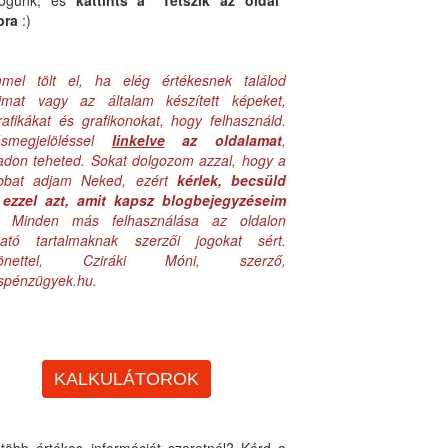
logunk, és
kattints a "Tetszik az oldal"
bra
:)
mel tölt el, ha elég értékesnek találod
aimat vagy az általam készített képeket,
rafikákat és grafikonokat, hogy felhasználd.
ásmegjelöléssel
linkelve
az oldalamat
,
adon teheted. Sokat dolgozom azzal, hogy a
obbat adjam Neked, ezért
kérlek, becsüld
ezzel azt, amit kapsz blogbejegyzéseim
. Minden más felhasználása az oldalon
lható tartalmaknak szerzői jogokat sért.
zönettel, Cziráki Móni, szerző,
uspénzügyek.hu.
KALKULÁTOROK