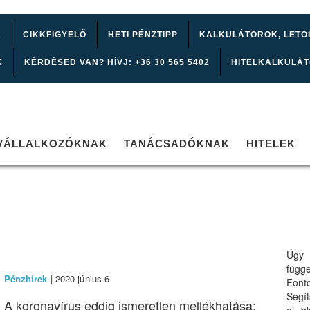
K
CIKKFIGYELŐ
HETI PÉNZTIPP
KALKULÁTOROK, LETÖ
K
KÉRDÉSED VAN? HÍVJ: +36 30 565 5402
HITELKALKULÁ
VÁLLALKOZÓKNAK
TANÁCSADÓKNAK
HITELEK
Úgy 
függ
Pénzhírek
| 2020 június 6
Font
Segí
A koronavírus eddig ismeretlen mellékhatása: