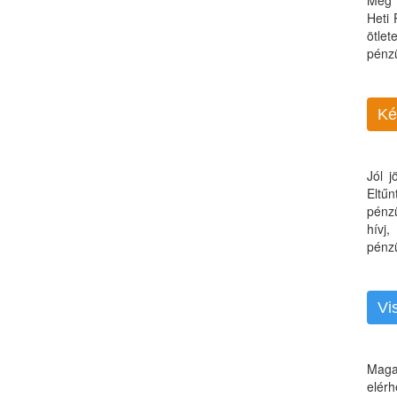
Még 
Heti
ötle
pénz
Ké
Jól 
Eltű
pénz
hívj
pénzü
Vi
Maga
elérh