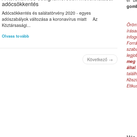
el b
adócsökkentés
gom
Adócsökkentés és salátatörvény 2020 - egyes
adószabályok változása a koronavírus miatt Az
Öröm
Köztársasági...
írás
Olvass tovább
infog
Forr
szab
legj
Következő
→
meg 
által
talá
Kös
Etik