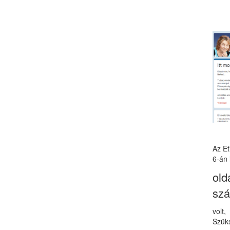
Az E
6-án 
old
sz
volt
Szüks