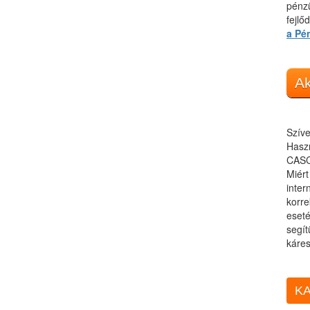
pénzü
fejlő
a Pé
Ak
Szíve
Haszn
CASC
Miér
inter
korre
eseté
segít
káres
KA