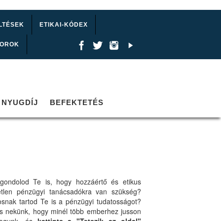
LTÉSEK
ETIKAI-KÓDEX
TOROK
NYUGDÍJ
BEFEKTETÉS
gondolod Te is, hogy hozzáértő és etikus
etlen pénzügyi tanácsadókra van szükség?
osnak tartod Te is a pénzügyi tudatosságot?
ts nekünk, hogy minél több emberhez jusson