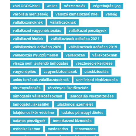
zöld CSOK-hitel
wallet
vésztartalék
végrehajtási jog
várólista mentesség
változó kamatozású hitel
válság
vállalkozónőknek
vállalkozóknak
vállalkozói vagyonbiztosítás
vállalkozói pénzügyek
vállalkozói hitelek
vállalkozások adózása 2021
vállalkozások adózása 2020
vállalkozások adózása 2019
vállalkozás nyugdíj mellett
vállalkozás
vállakozóknak
vissza nem térítendő támogatás
veszteség elkerülése
vagyonépítés
vagyonbiztosítások
utasbiztosítás
uniós források válallkozásoknak
unit linked életbiztosítás
törvényváltozás
törvényes fizetőeszköz
támogatás vállalkozásoknak
támogatás visszafizetése
támogatott lakáshitel
tulajdonosi szemlélet
tulajdonosi kör védelme
tudatos pénzügyi döntés
tudatos pénzügyek
temetkezési biztosítás
technikai kamat
tanácsadás
tanacsadas