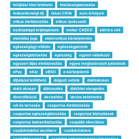
felújítási hitel feltételei
felelősségbiztosítás
fedezetlenségi díj
falusi CSOk
euro árfolyam
etikus életbiztosítás
etikus tanácsadó
eszközalapú kriptopénzek
ember CASCO
elérni a célt
elsétálás joga
elektronikus kárbejelentés
egészségügyi ellátás
egészségpénztár
egészségbiztosítás
egészség
egyéni vállalkozó
egyszeri díjas életbiztosítás
egyes meghatározott juttatások
ePay
eKár
eBSO
e-kárbejelentő
díjtalanul letölthető
dolgozz velünk
dokitokosan
dokit okosan
diákmunka
diákhitel elengedés
diverzifikáció
devizahitel
deviza befektetés
cél és tervezés
csoportos életbiztosítás
csoportos egészségbiztosítás
csoportos biztosítások
csoportos balesetbiztosítás
csapdák elkerülése
családvédelmi akcióterv
családvédelem
családtámogatás
családok otthonteremtési támogatása