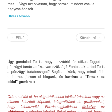
rész Vagy azt olvasom, hogy persze, mindent csak a
nagycsaládosok...
Olvass tovább
←
Előző
Következő
→
Úgy gondolod Te is, hogy hozzáértő és etikus független
pénzügyi tanácsadókra van szükség? Fontosnak tartod Te is
a pénzügyi tudatosságot? Segíts nekünk, hogy minél több
emberhez jusson el blogunk, és
kattints a "Tetszik az
oldal" gombra
:)
Örömmel tölt el, ha elég értékesnek találod írásaimat vagy az
általam készített képeket, infografikákat és grafikonokat,
hogy felhasználd. Forrásmegjelöléssel
linkelve
az
oldalamat
, szabadon teheted. Sokat dolgozom azzal, hogy a