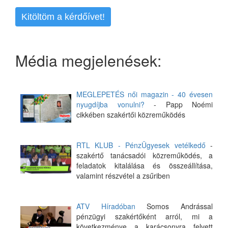
Kitöltöm a kérdőívet!
Média megjelenések:
MEGLEPETÉS női magazin - 40 évesen
nyugdíjba vonulni?
- Papp Noémi
cikkében szakértői közreműködés
RTL KLUB - PénzÜgyesek vetélkedő
-
szakértő tanácsadói közreműködés, a
feladatok kitalálása és összeállítása,
valamint részvétel a zsűriben
ATV Híradóban
Somos Andrással
pénzügyi szakértőként arról, mi a
következménye a karácsonyra felvett