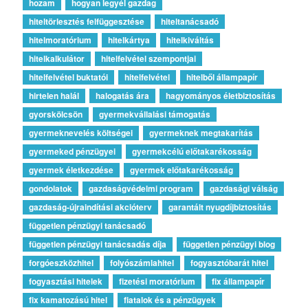
hozam
hogyan legyél gazdag
hiteltörlesztés felfüggesztése
hiteltanácsadó
hitelmoratórium
hitelkártya
hitelkiváltás
hitelkalkulátor
hitelfelvétel szempontjai
hitelfelvétel buktatói
hitelfelvétel
hitelből állampapír
hirtelen halál
halogatás ára
hagyományos életbiztosítás
gyorskölcsön
gyermekvállalási támogatás
gyermeknevelés költségei
gyermeknek megtakarítás
gyermeked pénzügyei
gyermekcélú előtakarékosság
gyermek életkezdése
gyermek előtakarékosság
gondolatok
gazdaságvédelmi program
gazdasági válság
gazdaság-újraindítási akcióterv
garantált nyugdíjbiztosítás
független pénzügyi tanácsadó
független pénzügyi tanácsadás díja
független pénzügyi blog
forgóeszközhitel
folyószámlahitel
fogyasztóbarát hitel
fogyasztási hitelek
fizetési moratórium
fix állampapír
fix kamatozású hitel
fiatalok és a pénzügyek