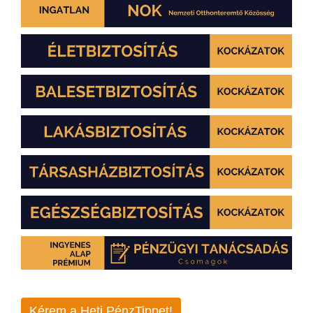
Kérem a Heti PénzTippet!