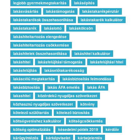
legjobb gyermekmegtakarítás
lakásépítés
lakásvásárlás
lakástámogatás
lakástakarékpénztár
lakástakarékok összehasonlítása
lakástakarék kalkulátor
lakástakarék
lakáslottó
lakáskölcsön
lakáshiteltartozás elengedése
lakáshiteltartozás csökkentése
lakáshitelek összehasonlítása
lakáshitel kalkulátor
lakáshitel
lakásfelújítási támogatás
lakásfelújítási hitel
lakásfelújítás
lakáselőtakarékosság
lakáscélú megtakarítás
lakásbiztosítás felmondása
lakásbiztosítás
lakás ÁFA emelés
lakás ÁFA
lakashitel
közérdekű nyugdíjas szövetkezet
közhasznú nyugdíjas szövetkezet
kötvény
kötelező szülőtartás
kötelező biztosítás
költségvetéshez kalkulátor
költségcsökkentés
költség optimalizálás
késedelmi pótlék 2019
kérdőív
kárügyintézés
kárképviselet
kárbejelentés