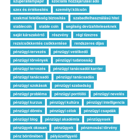
szuperállampapír
szociális hozzájárulási adó
szex és értékesítés
személyi kölcsön
szakmai felelősség biztosítás
szabadfelhasználású hitel
stablecoin
stable coin
segítség devizahiteleseknek
saját kárszakértő
részvény
régi tízezres
rezsicsökkentés csökkentése
rendszeres díjas
pénzügyi-tervezés
pénzügyi vetélkedő
pénzügyi törvények
pénzügyi tudatosság
pénzügyi tervezés
pénzügyi tanácsadói karrier
pénzügyi tanácsadó
pénzügyi tanácsadás
pénzügyi szokások
pénzügyi szabadság
pénzügyi probléma
pénzügyi portfólió
pénzügyi nevelés
pénzügyi kurzus
pénzügyi kultúra
pénzügyi intelligencia
pénzügyi döntés
pénzügyi célok
pénzügyi csapdák
pénzügyi blog
pénzügyi akadémia
pénzügyesek
pénzügyek okosan
pénzügyek
pénzmosási törvény
pénz börtönében
pályázatfigyelő