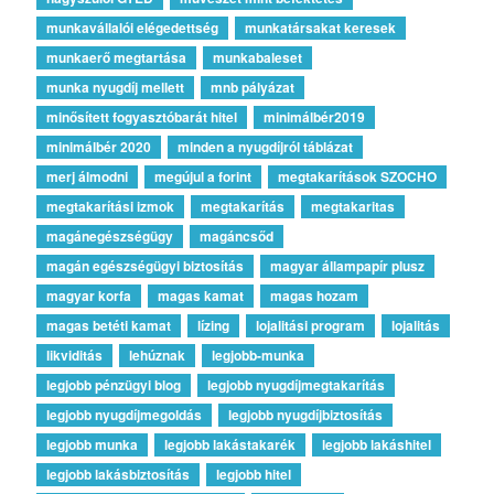
munkavállalói elégedettség
munkatársakat keresek
munkaerő megtartása
munkabaleset
munka nyugdíj mellett
mnb pályázat
minősített fogyasztóbarát hitel
minimálbér2019
minimálbér 2020
minden a nyugdíjról táblázat
merj álmodni
megújul a forint
megtakarítások SZOCHO
megtakarítási izmok
megtakarítás
megtakaritas
magánegészségügy
magáncsőd
magán egészségügyi biztosítás
magyar állampapír plusz
magyar korfa
magas kamat
magas hozam
magas betéti kamat
lízing
lojalitási program
lojalitás
likviditás
lehúznak
legjobb-munka
legjobb pénzügyi blog
legjobb nyugdíjmegtakarítás
legjobb nyugdíjmegoldás
legjobb nyugdíjbiztosítás
legjobb munka
legjobb lakástakarék
legjobb lakáshitel
legjobb lakásbiztosítás
legjobb hitel