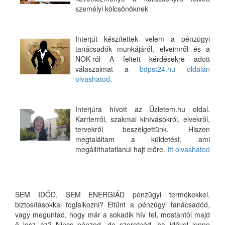
személyi kölcsönöknek
Interjút készítettek velem a pénzügyi
tanácsadók munkájáról, elveimről és a
NOK-ról A feltett kérdésekre adott
válaszaimat a
bdpst24.hu oldalán
olvashatod.
Interjúra hívott az Üzletem.hu oldal.
Karrierről, szakmai kihívásokról, elvekről,
tervekről beszélgettünk. Hiszen
megtaláltam a küldetést, ami
megállíthatatlanul hajt előre.
Itt olvashatod
SEM IDŐD, SEM ENERGIÁD pénzügyi termékekkel,
biztosításokkal foglalkozni? Eltűnt a pénzügyi tanácsadód,
vagy meguntad, hogy már a sokadik hív fel, mostantól majd
ő lesz az? Nincs pénzed, de szeretnéd, ha idővel lenne