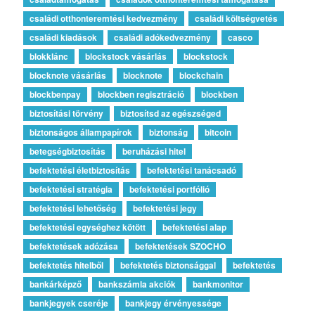
családi otthonteremtési kedvezmény
családi költségvetés
családi kiadások
családi adókedvezmény
casco
blokklánc
blockstock vásárlás
blockstock
blocknote vásárlás
blocknote
blockchain
blockbenpay
blockben regisztráció
blockben
biztosítási törvény
biztosítsd az egészséged
biztonságos állampapírok
biztonság
bitcoin
betegségbiztosítás
beruházási hitel
befektetési életbiztosítás
befektetési tanácsadó
befektetési stratégia
befektetési portfólió
befektetési lehetőség
befektetési jegy
befektetési egységhez kötött
befektetési alap
befektetések adózása
befektetések SZOCHO
befektetés hitelből
befektetés biztonsággal
befektetés
bankárképző
bankszámla akciók
bankmonitor
bankjegyek cseréje
bankjegy érvényessége