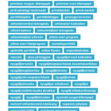
prémium magyar állampapír
prémium euró állampapír
profi pénzügyi tanácsadó
privátbankár
privát bankár
portfólióépítés
portfolioblogger
penzugyi-tervezes
otthonteremtési támogatás
otthonstart kalkulátor
otthoni baleset
otthonfelújítási támogatás
otthonfelújítási kölcsön
otthon start program
otthon start hitelprogram
osztalékportfólió
optimális portfólió
online fizetés
ongondoskodas
onecoin
okos pénzügyek
nyugdíjtervező kalkulátor
nyugdíjtervezés
nyugdíjmegtakarítások összehasonlítása
nyugdíjmegtakarítás
nyugdíjkötvény
nyugdíjkorhatár
nyugdíjcélú megtakarítások
nyugdíjbomba
nyugdíjbiztosítás
nyugdíjas vállalkozó
nyugdíjas
nyugdíj melletti munka járulékai
nyugdíj előtakarékosság
nyugdíj
nyugdijbiztositas
nyomdai szuperállampapír
nemzeti otthonteremtő közösség
napelem pályázat
nagyszülői GYED
művészet mint befektetés