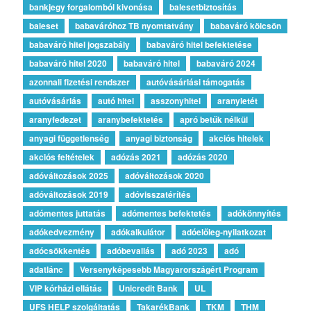
bankjegy forgalomból kivonása
balesetbiztosítás
baleset
babaváróhoz TB nyomtatvány
babaváró kölcsön
babaváró hitel jogszabály
babaváró hitel befektetése
babaváró hitel 2020
babaváró hitel
babaváró 2024
azonnali fizetési rendszer
autóvásárlási támogatás
autóvásárlás
autó hitel
asszonyhitel
aranyletét
aranyfedezet
aranybefektetés
apró betűk nélkül
anyagi függetlenség
anyagi biztonság
akciós hitelek
akciós feltételek
adózás 2021
adózás 2020
adóváltozások 2025
adóváltozások 2020
adóváltozások 2019
adóvisszatérítés
adómentes juttatás
adómentes befektetés
adókönnyítés
adókedvezmény
adókalkulátor
adóelőleg-nyilatkozat
adócsökkentés
adóbevallás
adó 2023
adó
adatlánc
Versenyképesebb Magyarországért Program
VIP kórházi ellátás
Unicredit Bank
UL
UFS HELP szolgáltatás
TakarékBank
TKM
THM