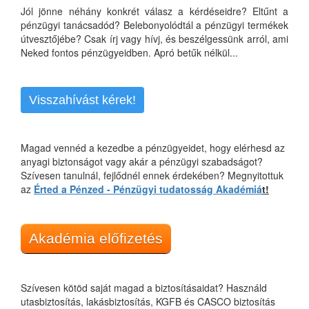
Jól jönne néhány konkrét válasz a kérdéseidre? Eltűnt a
pénzügyi tanácsadód? Belebonyolódtál a pénzügyi termékek
útvesztőjébe? Csak írj vagy hívj, és beszélgessünk arról, ami
Neked fontos pénzügyeidben. Apró betűk nélkül...
Visszahívást kérek!
Magad vennéd a kezedbe a pénzügyeidet, hogy elérhesd az
anyagi biztonságot vagy akár a pénzügyi szabadságot?
Szívesen tanulnál, fejlődnél ennek érdekében? Megnyitottuk
az
Érted a Pénzed - Pénzügyi tudatosság Akadémiá
t!
Akadémia előfizetés
Szívesen kötöd saját magad a biztosításaidat? Használd
utasbiztosítás, lakásbiztosítás, KGFB és CASCO biztosítás