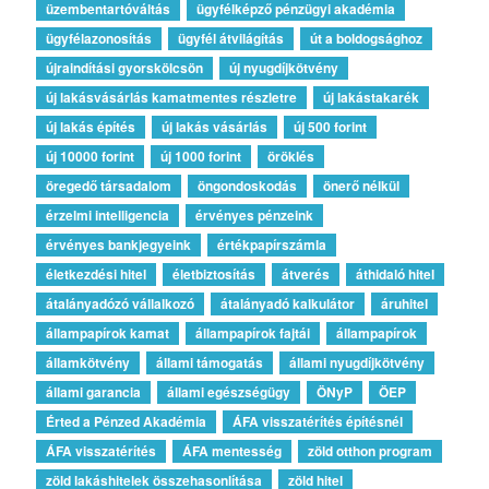
üzembentartóváltás
ügyfélképző pénzügyi akadémia
ügyfélazonosítás
ügyfél átvilágítás
út a boldogsághoz
újraindítási gyorskölcsön
új nyugdíjkötvény
új lakásvásárlás kamatmentes részletre
új lakástakarék
új lakás építés
új lakás vásárlás
új 500 forint
új 10000 forint
új 1000 forint
öröklés
öregedő társadalom
öngondoskodás
önerő nélkül
érzelmi intelligencia
érvényes pénzeink
érvényes bankjegyeink
értékpapírszámla
életkezdési hitel
életbiztosítás
átverés
áthidaló hitel
átalányadózó vállalkozó
átalányadó kalkulátor
áruhitel
állampapírok kamat
állampapírok fajtái
állampapírok
államkötvény
állami támogatás
állami nyugdíjkötvény
állami garancia
állami egészségügy
ÖNyP
ÖEP
Érted a Pénzed Akadémia
ÁFA visszatérítés építésnél
ÁFA visszatérítés
ÁFA mentesség
zöld otthon program
zöld lakáshitelek összehasonlítása
zöld hitel