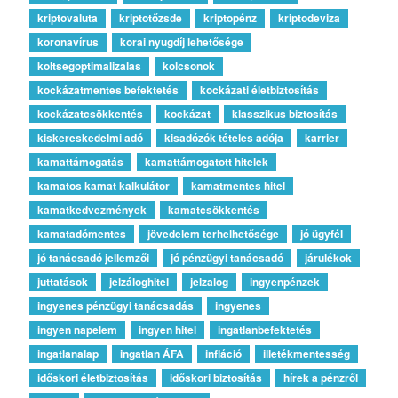
kriptovaluta
kriptotőzsde
kriptopénz
kriptodeviza
koronavírus
korai nyugdíj lehetősége
koltsegoptimalizalas
kolcsonok
kockázatmentes befektetés
kockázati életbiztosítás
kockázatcsökkentés
kockázat
klasszikus biztosítás
kiskereskedelmi adó
kisadózók tételes adója
karrier
kamattámogatás
kamattámogatott hitelek
kamatos kamat kalkulátor
kamatmentes hitel
kamatkedvezmények
kamatcsökkentés
kamatadómentes
jövedelem terhelhetősége
jó ügyfél
jó tanácsadó jellemzői
jó pénzügyi tanácsadó
járulékok
juttatások
jelzáloghitel
jelzalog
ingyenpénzek
ingyenes pénzügyi tanácsadás
ingyenes
ingyen napelem
ingyen hitel
ingatlanbefektetés
ingatlanalap
ingatlan ÁFA
infláció
illetékmentesség
időskori életbiztosítás
időskori biztosítás
hírek a pénzről