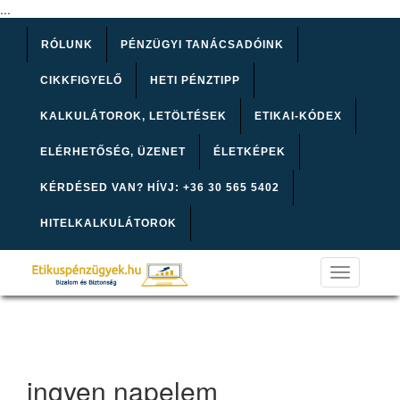
...
RÓLUNK
PÉNZÜGYI TANÁCSADÓINK
CIKKFIGYELŐ
HETI PÉNZTIPP
KALKULÁTOROK, LETÖLTÉSEK
ETIKAI-KÓDEX
ELÉRHETŐSÉG, ÜZENET
ÉLETKÉPEK
KÉRDÉSED VAN? HÍVJ: +36 30 565 5402
HITELKALKULÁTOROK
Toggle
navigation
ingyen napelem