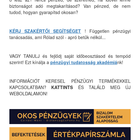
biztonságot adó megtakarításod? Van pénzed, de nem
tudod, hogyan gyarapítsd okosan?
KÉRJ SZAKÉRTŐI SEGÍTSÉGET
! Független pénzügyi
tanácsadás, ami Rólad szól - apró betűk nélkül...
VAGY TANULJ és fejlődj saját időbeosztásod és tempód
szerint! Ezt kínálja a
pénzügyi tudatosság akadémiá
nk!
INFORMÁCIÓT KERESEL PÉNZÜGYI TERMÉKEKKEL
KAPCSOLATBAN?
KATTINTS
ÉS TALÁLD MEG ÚJ
WEBOLDALAMON!