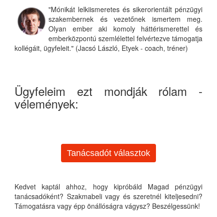
"Mónikát lelkiismeretes és sikerorientált pénzügyi
szakembernek és vezetőnek ismertem meg.
Olyan ember aki komoly háttérismerettel és
emberközpontú szemlélettel felvértezve támogatja
kollégáit, ügyfeleit." (Jacsó László, Etyek - coach, tréner)
Ügyfeleim ezt mondják rólam -
vélemények:
Tanácsadót választok
Kedvet kaptál ahhoz, hogy kipróbáld Magad pénzügyi
tanácsadóként? Szakmabeli vagy és szeretnél kiteljesedni?
Támogatásra vagy épp önállóságra vágysz? Beszélgessünk!