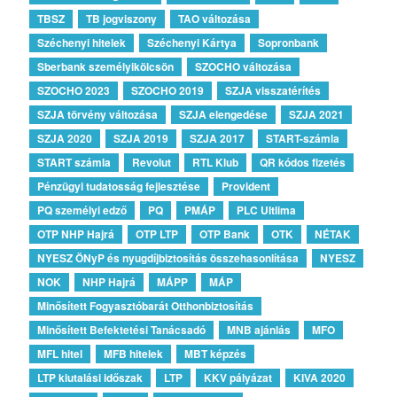
TBSZ
TB jogviszony
TAO változása
Széchenyi hitelek
Széchenyi Kártya
Sopronbank
Sberbank személyikölcsön
SZOCHO változása
SZOCHO 2023
SZOCHO 2019
SZJA visszatérítés
SZJA törvény változása
SZJA elengedése
SZJA 2021
SZJA 2020
SZJA 2019
SZJA 2017
START-számla
START számla
Revolut
RTL Klub
QR kódos fizetés
Pénzügyi tudatosság fejlesztése
Provident
PQ személyi edző
PQ
PMÁP
PLC Ultlima
OTP NHP Hajrá
OTP LTP
OTP Bank
OTK
NÉTAK
NYESZ ÖNyP és nyugdíjbiztosítás összehasonlítása
NYESZ
NOK
NHP Hajrá
MÁPP
MÁP
Minősített Fogyasztóbarát Otthonbiztosítás
Minősített Befektetési Tanácsadó
MNB ajánlás
MFO
MFL hitel
MFB hitelek
MBT képzés
LTP kiutalási időszak
LTP
KKV pályázat
KIVA 2020