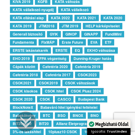
KIVA 2019
KGFB
KATA változás
KATA vállalkozó nyugdíj
KATA vállalkozó
KATA ellátási alap
KATA 2022
KATA 2021
KATA 2020
KATA 2019
JTM2018
JTM 2019
HELP kárképviselet
Generali biztosító
GYIK
GINOP
GINAPP
FundiMini
Fundamenta
FixMÁP
Erste Future
EVA
ETF
ERSTE lakástakarék
ERSTE
EQ
EKHO változása
EHO 2019
EFPA végzettség
Dunning-Kruger hatás
Cápák között
Cafetéria 2020
Cafetéria 2019
Cafetéria 2018
Cafetéria 2017
CSOK2023
CSOK2021
CSOK2019
CSOK változások
CSOK kisokos
CSOK hitel
CSOK Plusz 2024
CSOK 2020
CSOK
CASCO
Budapest Bank
BlockNoteX
Babaváró hitel igénylési feltételei
Babakötvény
BTC
BSO
BNOX
BNO
BIT20plusz
BIT20
Allianz Életprogram
AFR
Megbízható Oldal
3%-os lakáshitel
10plusz10 CSOK
10plus15 CSOK