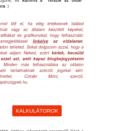
logunk, és
kattints a "Tetszik az oldal"
bra
:)
mel tölt el, ha elég értékesnek találod
aimat vagy az általam készített képeket,
rafikákat és grafikonokat, hogy felhasználd.
ásmegjelöléssel
linkelve
az oldalamat
,
adon teheted. Sokat dolgozom azzal, hogy a
obbat adjam Neked, ezért
kérlek, becsüld
ezzel azt, amit kapsz blogbejegyzéseim
. Minden más felhasználása az oldalon
lható tartalmaknak szerzői jogokat sért.
zönettel, Cziráki Móni, szerző,
uspénzügyek.hu.
KALKULÁTOROK