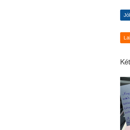
Jó
La
Két