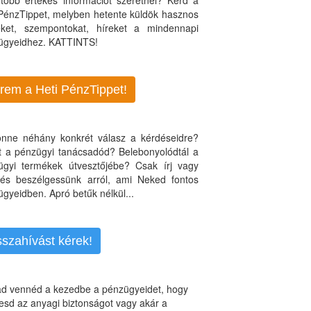
több értékes információt szeretnél? Kérd a
 PénzTippet, melyben hetente küldök hasznos
teket, szempontokat, híreket a mindennapi
ügyeidhez. KATTINTS!
rem a Heti PénzTippet!
jönne néhány konkrét válasz a kérdéseidre?
nt a pénzügyi tanácsadód? Belebonyolódtál a
ügyi termékek útvesztőjébe? Csak írj vagy
, és beszélgessünk arról, ami Neked fontos
gyeidben. Apró betűk nélkül...
sszahívást kérek!
d vennéd a kezedbe a pénzügyeidet, hogy
esd az anyagi biztonságot vagy akár a