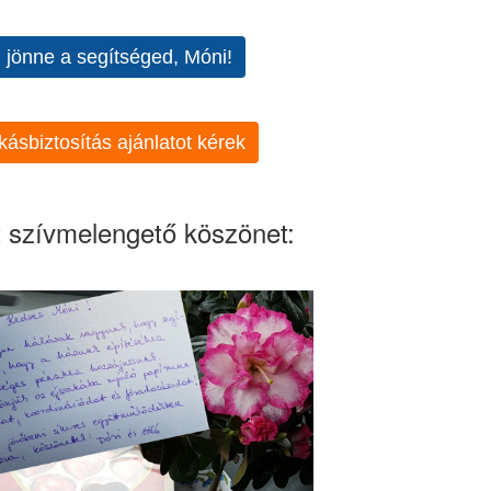
l jönne a segítséged, Móni!
kásbiztosítás ajánlatot kérek
 szívmelengető köszönet: