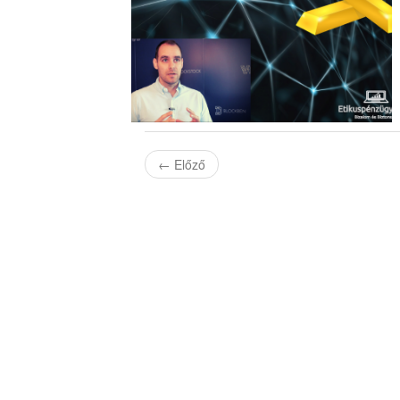
←
Előző