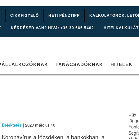
K
CIKKFIGYELŐ
HETI PÉNZTIPP
KALKULÁTOROK, LETÖ
K
KÉRDÉSED VAN? HÍVJ: +36 30 565 5402
HITELKALKULÁ
VÁLLALKOZÓKNAK
TANÁCSADÓKNAK
HITELEK
Úgy 
függ
Befektetés
| 2020 március 10
Font
Segí
Koronavírus a tőzsdéken, a bankokban, a