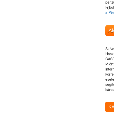
pénzü
fejlő
a Pé
Ak
Szíve
Haszn
CASC
Miér
inter
korre
eseté
segít
káres
KA