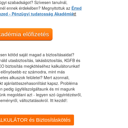
gyi szabadságot? Szívesen tanulnál,
dnél ennek érdekében? Megnyitottuk az
Érted
nzed - Pénzügyi tudatosság Akadémiá
t!
adémia előfizetés
sen kötöd saját magad a biztosításaidat?
áld utasbiztosítás, lakásbiztosítás, KGFB és
O biztosítás megkötéséhez kalkulátorunkat!
t előnyösebb ez számodra, mint más
netes alkuszok felületei? Mert azonnali,
kt ajánlatösszehasonlítást kapsz. Probléma
n pedig ügyfélszolgáltaunk és mi magunk
ünk megoldani azt - legyen szó ügyintézésről,
eményről, változtatásokról. Itt kezdd!:
LKULÁTOR és Biztosításkötés