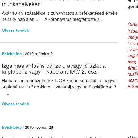
el b
munkahelyeken
gom
Akár 10-15 százalékot is zuhanhatott a befektetésed értéke
néhány nap alatt... A koronavírus megfertőzte a...
Öröm
Olvass tovább
írás
infog
Forr
szab
Befektetés
| 2019 március 2
legj
meg 
Izgalmas virtuális pénzek, avagy jó üzlet a
által
kriptopénz vagy inkább a rulett? 2.rész
talá
Kös
Hamarosan már fizethetsz is QR kódon keresztül a magyar
Etik
kriptopénzzel (BlockNote) - vásárolj vagy ne BlockStockot?
...
Olvass tovább
Befektetés
| 2019 február 26