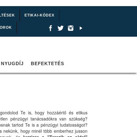
LTÉSEK
ETIKAI-KÓDEX
TOROK
NYUGDÍJ
BEFEKTETÉS
gondolod Te is, hogy hozzáértő és etikus
etlen pénzügyi tanácsadókra van szükség?
osnak tartod Te is a pénzügyi tudatosságot?
ts nekünk, hogy minél több emberhez jusson