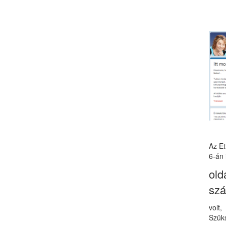
Az E
6-án 
old
sz
volt
Szüks