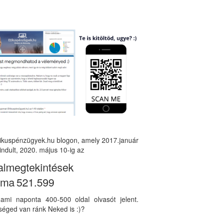
tikuspénzügyek.hu blogon, amely 2017.január
indult, 2020. május 10-ig az
almegtekintések
áma
521.599
, ami naponta 400-500 oldal olvasót jelent.
éged van ránk Neked is :)?