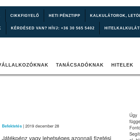
K
CIKKFIGYELŐ
HETI PÉNZTIPP
KALKULÁTOROK, LETÖ
K
KÉRDÉSED VAN? HÍVJ: +36 30 565 5402
HITELKALKULÁ
VÁLLALKOZÓKNAK
TANÁCSADÓKNAK
HITELEK
Úgy 
függ
Befektetés
| 2019 december 28
Font
Segí
Játékpénz vagy lehetséges azonnali fizetési