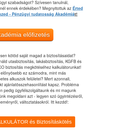
gyi szabadságot? Szívesen tanulnál,
dnél ennek érdekében? Megnyitottuk az
Érted
nzed - Pénzügyi tudatosság Akadémiá
t!
adémia előfizetés
sen kötöd saját magad a biztosításaidat?
áld utasbiztosítás, lakásbiztosítás, KGFB és
O biztosítás megkötéséhez kalkulátorunkat!
t előnyösebb ez számodra, mint más
netes alkuszok felületei? Mert azonnali,
kt ajánlatösszehasonlítást kapsz. Probléma
n pedig ügyfélszolgáltaunk és mi magunk
ünk megoldani azt - legyen szó ügyintézésről,
eményről, változtatásokról. Itt kezdd!:
LKULÁTOR és Biztosításkötés