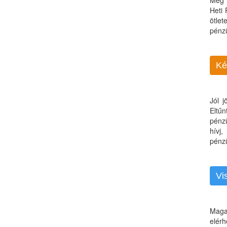
Még 
Heti
ötle
pénz
Ké
Jól 
Eltű
pénz
hívj
pénzü
Vi
Maga
elérh