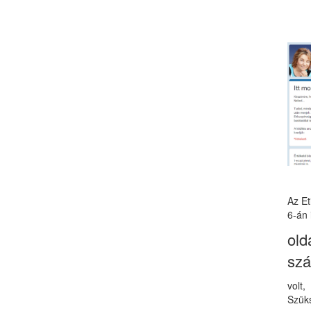
Az E
6-án 
old
sz
volt
Szüks