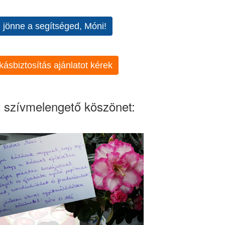
l jönne a segítséged, Móni!
kásbiztosítás ajánlatot kérek
 szívmelengető köszönet: