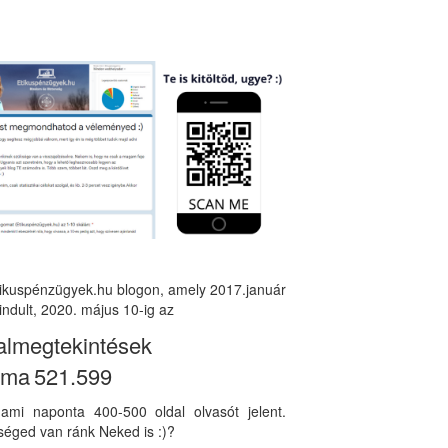
tikuspénzügyek.hu blogon, amely 2017.január
indult, 2020. május 10-ig az
almegtekintések
áma
521.599
, ami naponta 400-500 oldal olvasót jelent.
éged van ránk Neked is :)?