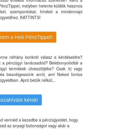
több értékes információt szeretnél? Kérd a
 PénzTippet, melyben hetente küldök hasznos
teket, szempontokat, híreket a mindennapi
ügyeidhez. KATTINTS!
rem a Heti PénzTippet!
jönne néhány konkrét válasz a kérdéseidre?
nt a pénzügyi tanácsadód? Belebonyolódtál a
ügyi termékek útvesztőjébe? Csak írj vagy
, és beszélgessünk arról, ami Neked fontos
gyeidben. Apró betűk nélkül...
sszahívást kérek!
d vennéd a kezedbe a pénzügyeidet, hogy
esd az anyagi biztonságot vagy akár a