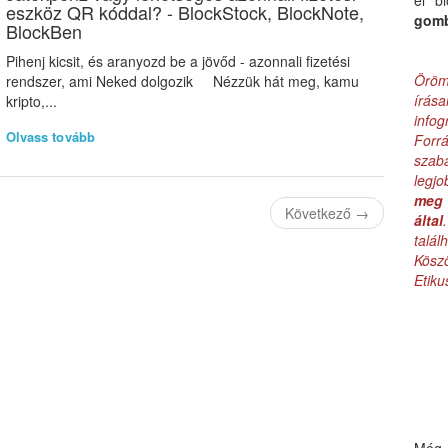
el b
eszköz QR kóddal? - BlockStock, BlockNote,
gom
BlockBen
Pihenj kicsit, és aranyozd be a jövőd - azonnali fizetési
Öröm
rendszer, ami Neked dolgozik Nézzük hát meg, kamu
írás
kripto,...
infog
Olvass tovább
Forr
szab
legj
meg 
Következő
→
által
talá
Kös
Etik