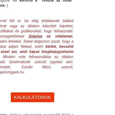
logunk, és
kattints a "Tetszik az oldal"
bra
:)
mel tölt el, ha elég értékesnek találod
aimat vagy az általam készített képeket,
rafikákat és grafikonokat, hogy felhasználd.
ásmegjelöléssel
linkelve
az oldalamat
,
adon teheted. Sokat dolgozom azzal, hogy a
obbat adjam Neked, ezért
kérlek, becsüld
ezzel azt, amit kapsz blogbejegyzéseim
. Minden más felhasználása az oldalon
lható tartalmaknak szerzői jogokat sért.
zönettel, Cziráki Móni, szerző,
uspénzügyek.hu.
KALKULÁTOROK