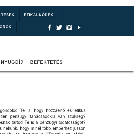
LTÉSEK
ETIKAI-KÓDEX
TOROK
NYUGDÍJ
BEFEKTETÉS
gondolod Te is, hogy hozzáértő és etikus
etlen pénzügyi tanácsadókra van szükség?
osnak tartod Te is a pénzügyi tudatosságot?
ts nekünk, hogy minél több emberhez jusson