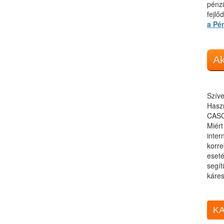
pénzü
fejlő
a Pé
Ak
Szíve
Haszn
CASC
Miér
inter
korre
eseté
segít
káres
KA