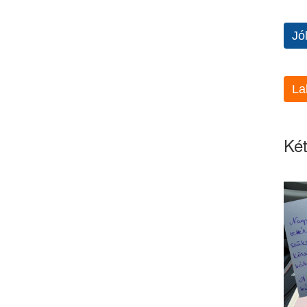
Jó
La
Két