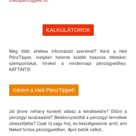
Etikuspénzügyek.hu.
KALKULÁTOROK
Még több értékes információt szeretnél? Kérd a Heti
PénzTippet, melyben hetente küldök hasznos ötleteket,
szempontokat, híreket a mindennapi pénzügyeidhez.
KATTINTS!
Kérem a Heti PénzTippet!
Jól jönne néhány konkrét válasz a kérdéseidre? Eltűnt a
pénzügyi tanácsadód? Belebonyolódtál a pénzügyi termékek
útvesztőjébe? Csak írj vagy hívj, és beszélgessünk arról, ami
Neked fontos pénzügyeidben. Apró betűk nélkül...