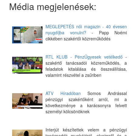
Média megjelenések:
MEGLEPETÉS női magazin - 40 évesen
nyugdíjba vonulni?
- Papp Noémi
cikkében szakértői közreműködés
RTL KLUB - PénzÜgyesek vetélkedő
-
szakértő tanácsadói közreműködés, a
feladatok kitalálása és összeállítása,
valamint részvétel a zsűriben
ATV Híradóban
Somos Andrással
pénzügyi szakértőként arról, mi a
következménye a karácsonyra felvett
személyi kölcsönöknek
Interjút készítettek velem a pénzügyi
tanácsadók munkájáról, elveimről és a