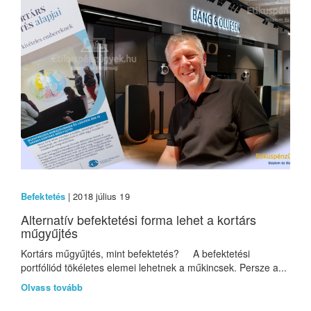
Befektetés
| 2018 július 19
Alternatív befektetési forma lehet a kortárs
műgyűjtés
Kortárs műgyűjtés, mint befektetés? A befektetési
portfóliód tökéletes elemei lehetnek a műkincsek. Persze a...
Olvass tovább