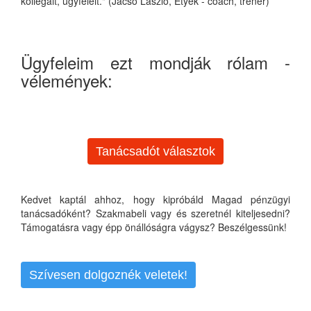
kollégáit, ügyfeleit." (Jacsó László, Etyek - coach, tréner)
Ügyfeleim ezt mondják rólam -
vélemények:
Tanácsadót választok
Kedvet kaptál ahhoz, hogy kipróbáld Magad pénzügyi
tanácsadóként? Szakmabeli vagy és szeretnél kiteljesedni?
Támogatásra vagy épp önállóságra vágysz? Beszélgessünk!
Szívesen dolgoznék veletek!