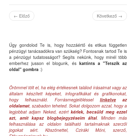
←
Előző
Következő
→
Úgy gondolod Te is, hogy hozzáértő és etikus független
pénzügyi tanácsadókra van szükség? Fontosnak tartod Te is
a pénzügyi tudatosságot? Segíts nekünk, hogy minél több
emberhez jusson el blogunk, és
kattints a "Tetszik az
oldal" gombra
:)
Örömmel tölt el, ha elég értékesnek találod írásaimat vagy az
általam készített képeket, infografikákat és grafikonokat,
hogy felhasználd. Forrásmegjelöléssel
linkelve
az
oldalamat
, szabadon teheted. Sokat dolgozom azzal, hogy a
legjobbat adjam Neked, ezért
kérlek, becsüld meg ezzel
azt, amit kapsz blogbejegyzéseim által
. Minden más
felhasználása az oldalon található tartalmaknak szerzői
jogokat sért. Köszönettel, Cziráki Móni, szerző,