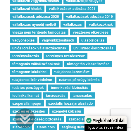
vállalkozói vagyonbiztosítás
vállalkozói pénzügyek
vállalkozói hitelek
vállalkozások adózása 2021
vállalkozások adózása 2020
vállalkozások adózása 2019
vállalkozás nyugdíj mellett
vállalkozás
vállakozóknak
vissza nem térítendő támogatás
veszteség elkerülése
vagyonépítés
vagyonbiztosítások
utasbiztosítás
uniós források válallkozásoknak
unit linked életbiztosítás
törvényváltozás
törvényes fizetőeszköz
támogatás vállalkozásoknak
támogatás visszafizetése
támogatott lakáshitel
tulajdonosi szemlélet
tulajdonosi kör védelme
tudatos pénzügyi döntés
tudatos pénzügyek
temetkezési biztosítás
technikai kamat
tanácsadás
tanacsadas
szuperállampapír
szociális hozzájárulási adó
szex és értékesítés
személyi kölcsön
szakmai felelősség biztosítás
szabadfelhasználású hitel
Megbízható Oldal
stablecoin
stable coin
segítség devizahiteleseknek