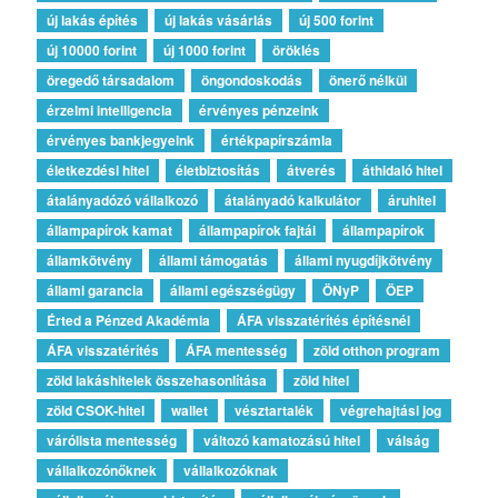
új lakás építés
új lakás vásárlás
új 500 forint
új 10000 forint
új 1000 forint
öröklés
öregedő társadalom
öngondoskodás
önerő nélkül
érzelmi intelligencia
érvényes pénzeink
érvényes bankjegyeink
értékpapírszámla
életkezdési hitel
életbiztosítás
átverés
áthidaló hitel
átalányadózó vállalkozó
átalányadó kalkulátor
áruhitel
állampapírok kamat
állampapírok fajtái
állampapírok
államkötvény
állami támogatás
állami nyugdíjkötvény
állami garancia
állami egészségügy
ÖNyP
ÖEP
Érted a Pénzed Akadémia
ÁFA visszatérítés építésnél
ÁFA visszatérítés
ÁFA mentesség
zöld otthon program
zöld lakáshitelek összehasonlítása
zöld hitel
zöld CSOK-hitel
wallet
vésztartalék
végrehajtási jog
várólista mentesség
változó kamatozású hitel
válság
vállalkozónőknek
vállalkozóknak