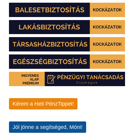
Kérem a Heti PénzTippet!
Jól jönne a segítséged, Móni!