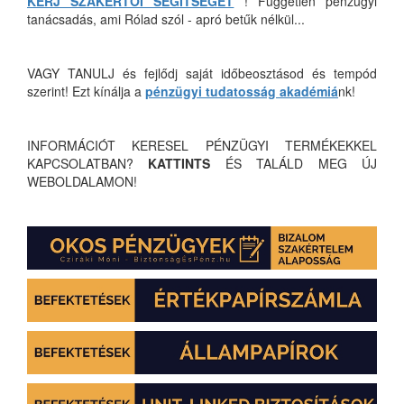
KÉRJ SZAKÉRTŐI SEGÍTSÉGET
! Független pénzügyi
tanácsadás, ami Rólad szól - apró betűk nélkül...
VAGY TANULJ és fejlődj saját időbeosztásod és tempód
szerint! Ezt kínálja a
pénzügyi tudatosság akadémiá
nk!
INFORMÁCIÓT KERESEL PÉNZÜGYI TERMÉKEKKEL
KAPCSOLATBAN?
KATTINTS
ÉS TALÁLD MEG ÚJ
WEBOLDALAMON!