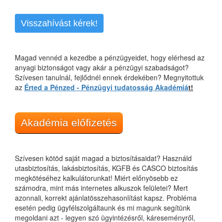
Visszahívást kérek!
Magad vennéd a kezedbe a pénzügyeidet, hogy elérhesd az
anyagi biztonságot vagy akár a pénzügyi szabadságot?
Szívesen tanulnál, fejlődnél ennek érdekében? Megnyitottuk
az
Érted a Pénzed - Pénzügyi tudatosság Akadémiá
t!
Akadémia előfizetés
Szívesen kötöd saját magad a biztosításaidat? Használd
utasbiztosítás, lakásbiztosítás, KGFB és CASCO biztosítás
megkötéséhez kalkulátorunkat! Miért előnyösebb ez
számodra, mint más internetes alkuszok felületei? Mert
azonnali, korrekt ajánlatösszehasonlítást kapsz. Probléma
esetén pedig ügyfélszolgáltaunk és mi magunk segítünk
megoldani azt - legyen szó ügyintézésről, káreseményről,