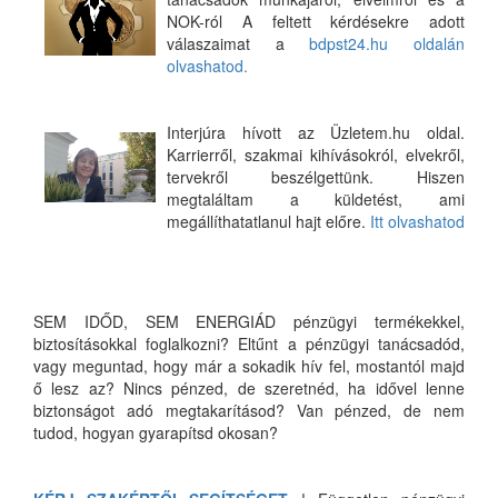
NOK-ról A feltett kérdésekre adott
válaszaimat a
bdpst24.hu oldalán
olvashatod.
Interjúra hívott az Üzletem.hu oldal.
Karrierről, szakmai kihívásokról, elvekről,
tervekről beszélgettünk. Hiszen
megtaláltam a küldetést, ami
megállíthatatlanul hajt előre.
Itt olvashatod
SEM IDŐD, SEM ENERGIÁD pénzügyi termékekkel,
biztosításokkal foglalkozni? Eltűnt a pénzügyi tanácsadód,
vagy meguntad, hogy már a sokadik hív fel, mostantól majd
ő lesz az? Nincs pénzed, de szeretnéd, ha idővel lenne
biztonságot adó megtakarításod? Van pénzed, de nem
tudod, hogyan gyarapítsd okosan?