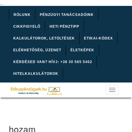
...
RÓLUNK
PÉNZÜGYI TANÁCSADÓINK
CIKKFIGYELŐ
HETI PÉNZTIPP
KALKULÁTOROK, LETÖLTÉSEK
ETIKAI-KÓDEX
ELÉRHETŐSÉG, ÜZENET
ÉLETKÉPEK
KÉRDÉSED VAN? HÍVJ: +36 30 565 5402
HITELKALKULÁTOROK
Toggle
navigation
hozam