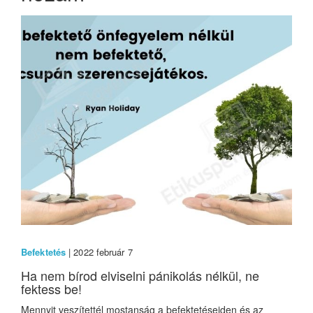
Befektetés
| 2022 február 7
Ha nem bírod elviselni pánikolás nélkül, ne
fektess be!
Mennyit veszítettél mostanság a befektetéseiden és az