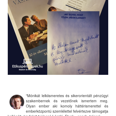
"Mónikát lelkiismeretes és sikerorientált pénzügyi
szakembernek és vezetőnek ismertem meg.
Olyan ember aki komoly háttérismerettel és
emberközpontú szemlélettel felvértezve támogatja