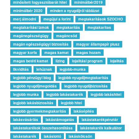
minősített fogyasztóbarát hitel
minimálbér2019
minimálbér 2020
minden a nyugdíjról táblázat
merj álmodni
megújul a forint
megtakarítások SZOCHO
megtakarítási izmok
megtakarítás
megtakaritas
magánegészségügy
magáncsőd
magán egészségügyi biztosítás
magyar állampapír plusz
magyar korfa
magas kamat
magas hozam
magas betéti kamat
lízing
lojalitási program
lojalitás
likviditás
lehúznak
legjobb-munka
legjobb pénzügyi blog
legjobb nyugdíjmegtakarítás
legjobb nyugdíjmegoldás
legjobb nyugdíjbiztosítás
legjobb munka
legjobb lakástakarék
legjobb lakáshitel
legjobb lakásbiztosítás
legjobb hitel
legjobb gyermekmegtakarítás
lakásépítés
lakásvásárlás
lakástámogatás
lakástakarékpénztár
lakástakarékok összehasonlítása
lakástakarék kalkulátor
lakástakarék
lakáslottó
lakáskölcsön