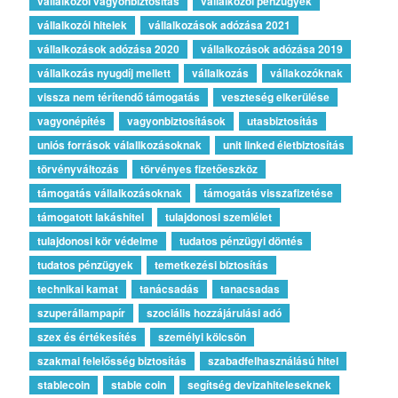
vállalkozói vagyonbiztosítás
vállalkozói pénzügyek
vállalkozói hitelek
vállalkozások adózása 2021
vállalkozások adózása 2020
vállalkozások adózása 2019
vállalkozás nyugdíj mellett
vállalkozás
vállakozóknak
vissza nem térítendő támogatás
veszteség elkerülése
vagyonépítés
vagyonbiztosítások
utasbiztosítás
uniós források válallkozásoknak
unit linked életbiztosítás
törvényváltozás
törvényes fizetőeszköz
támogatás vállalkozásoknak
támogatás visszafizetése
támogatott lakáshitel
tulajdonosi szemlélet
tulajdonosi kör védelme
tudatos pénzügyi döntés
tudatos pénzügyek
temetkezési biztosítás
technikai kamat
tanácsadás
tanacsadas
szuperállampapír
szociális hozzájárulási adó
szex és értékesítés
személyi kölcsön
szakmai felelősség biztosítás
szabadfelhasználású hitel
stablecoin
stable coin
segítség devizahiteleseknek