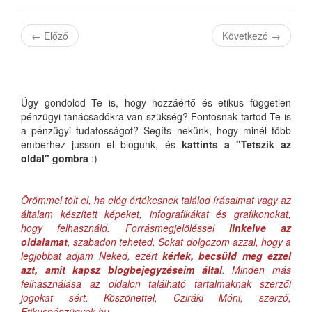
←
Előző
Következő
→
Úgy gondolod Te is, hogy hozzáértő és etikus független
pénzügyi tanácsadókra van szükség? Fontosnak tartod Te is
a pénzügyi tudatosságot? Segíts nekünk, hogy minél több
emberhez jusson el blogunk, és
kattints a "Tetszik az
oldal" gombra
:)
Örömmel tölt el, ha elég értékesnek találod írásaimat vagy az
általam készített képeket, infografikákat és grafikonokat,
hogy felhasználd. Forrásmegjelöléssel
linkelve
az
oldalamat
, szabadon teheted. Sokat dolgozom azzal, hogy a
legjobbat adjam Neked, ezért
kérlek, becsüld meg ezzel
azt, amit kapsz blogbejegyzéseim által
. Minden más
felhasználása az oldalon található tartalmaknak szerzői
jogokat sért. Köszönettel, Cziráki Móni, szerző,
Etikuspénzügyek.hu.