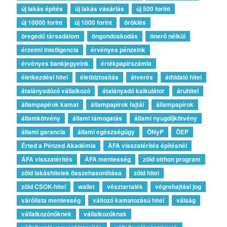
új lakás építés
új lakás vásárlás
új 500 forint
új 10000 forint
új 1000 forint
öröklés
öregedő társadalom
öngondoskodás
önerő nélkül
érzelmi intelligencia
érvényes pénzeink
érvényes bankjegyeink
értékpapírszámla
életkezdési hitel
életbiztosítás
átverés
áthidaló hitel
átalányadózó vállalkozó
átalányadó kalkulátor
áruhitel
állampapírok kamat
állampapírok fajtái
állampapírok
államkötvény
állami támogatás
állami nyugdíjkötvény
állami garancia
állami egészségügy
ÖNyP
ÖEP
Érted a Pénzed Akadémia
ÁFA visszatérítés építésnél
ÁFA visszatérítés
ÁFA mentesség
zöld otthon program
zöld lakáshitelek összehasonlítása
zöld hitel
zöld CSOK-hitel
wallet
vésztartalék
végrehajtási jog
várólista mentesség
változó kamatozású hitel
válság
vállalkozónőknek
vállalkozóknak