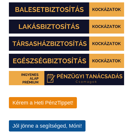
Kérem a Heti PénzTippet!
Jól jönne a segítséged, Móni!