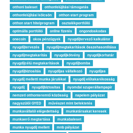
otthoni baleset
otthonfelújítási támogatás
otthonfelújítási kölcsön
otthon start program
otthon start hitelprogram
osztalékportfólió
optimális portfólió
online fizetés
ongondoskodas
onecoin
okos pénzügyek
nyugdíjtervező kalkulátor
nyugdíjtervezés
nyugdíjmegtakarítások összehasonlítása
nyugdíjmegtakarítás
nyugdíjkötvény
nyugdíjkorhatár
nyugdíjcélú megtakarítások
nyugdíjbomba
nyugdíjbiztosítás
nyugdíjas vállalkozó
nyugdíjas
nyugdíj melletti munka járulékai
nyugdíj előtakarékosság
nyugdíj
nyugdijbiztositas
nyomdai szuperállampapír
nemzeti otthonteremtő közösség
napelem pályázat
nagyszülői GYED
művészet mint befektetés
munkavállalói elégedettség
munkatársakat keresek
munkaerő megtartása
munkabaleset
munka nyugdíj mellett
mnb pályázat