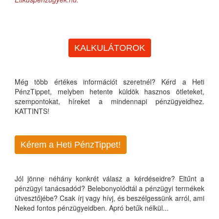
KALKULÁTOROK
Még több értékes információt szeretnél? Kérd a Heti
PénzTippet, melyben hetente küldök hasznos ötleteket,
szempontokat, híreket a mindennapi pénzügyeidhez.
KATTINTS!
Kérem a Heti PénzTippet!
Jól jönne néhány konkrét válasz a kérdéseidre? Eltűnt a
pénzügyi tanácsadód? Belebonyolódtál a pénzügyi termékek
útvesztőjébe? Csak írj vagy hívj, és beszélgessünk arról, ami
Neked fontos pénzügyeidben. Apró betűk nélkül...