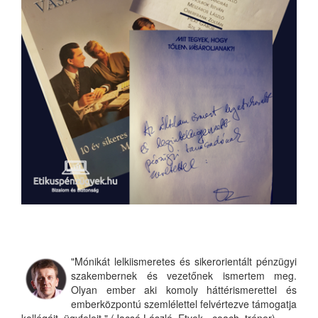
"Mónikát lelkiismeretes és sikerorientált pénzügyi
szakembernek és vezetőnek ismertem meg.
Olyan ember aki komoly háttérismerettel és
emberközpontú szemlélettel felvértezve támogatja
kollégáit, ügyfeleit." (Jacsó László, Etyek - coach, tréner)