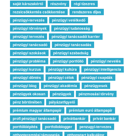
saját kárszakértő
részvény
régi tízezres
rezsicsökkentés csökkentése
rendszeres díjas
pénzügyi-tervezés
pénzügyi vetélkedő
pénzügyi törvények
pénzügyi tudatosság
pénzügyi tervezés
pénzügyi tanácsadói karrier
pénzügyi tanácsadó
pénzügyi tanácsadás
pénzügyi szokások
pénzügyi szabadság
pénzügyi probléma
pénzügyi portfólió
pénzügyi nevelés
pénzügyi kurzus
pénzügyi kultúra
pénzügyi intelligencia
pénzügyi döntés
pénzügyi célok
pénzügyi csapdák
pénzügyi blog
pénzügyi akadémia
pénzügyesek
pénzügyek okosan
pénzügyek
pénzmosási törvény
pénz börtönében
pályázatfigyelő
prémium magyar állampapír
prémium euró állampapír
profi pénzügyi tanácsadó
privátbankár
privát bankár
portfólióépítés
portfolioblogger
penzugyi-tervezes
otthonteremtési támogatás
otthonstart kalkulátor