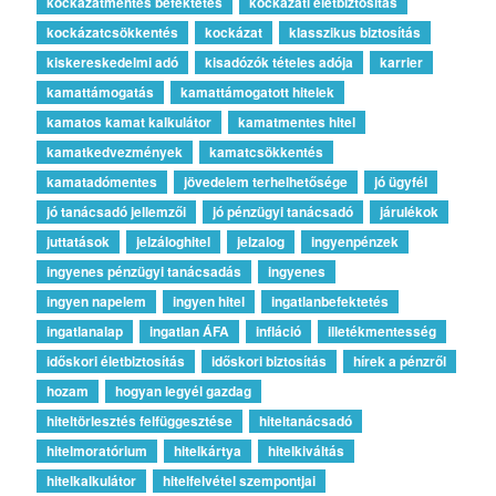
kockázatmentes befektetés
kockázati életbiztosítás
kockázatcsökkentés
kockázat
klasszikus biztosítás
kiskereskedelmi adó
kisadózók tételes adója
karrier
kamattámogatás
kamattámogatott hitelek
kamatos kamat kalkulátor
kamatmentes hitel
kamatkedvezmények
kamatcsökkentés
kamatadómentes
jövedelem terhelhetősége
jó ügyfél
jó tanácsadó jellemzői
jó pénzügyi tanácsadó
járulékok
juttatások
jelzáloghitel
jelzalog
ingyenpénzek
ingyenes pénzügyi tanácsadás
ingyenes
ingyen napelem
ingyen hitel
ingatlanbefektetés
ingatlanalap
ingatlan ÁFA
infláció
illetékmentesség
időskori életbiztosítás
időskori biztosítás
hírek a pénzről
hozam
hogyan legyél gazdag
hiteltörlesztés felfüggesztése
hiteltanácsadó
hitelmoratórium
hitelkártya
hitelkiváltás
hitelkalkulátor
hitelfelvétel szempontjai