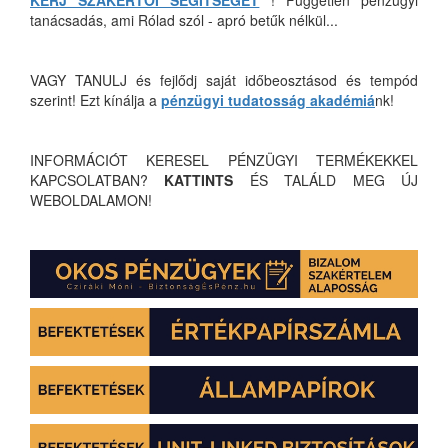
KÉRJ SZAKÉRTŐI SEGÍTSÉGET
! Független pénzügyi
tanácsadás, ami Rólad szól - apró betűk nélkül...
VAGY TANULJ és fejlődj saját időbeosztásod és tempód
szerint! Ezt kínálja a
pénzügyi tudatosság akadémiá
nk!
INFORMÁCIÓT KERESEL PÉNZÜGYI TERMÉKEKKEL
KAPCSOLATBAN?
KATTINTS
ÉS TALÁLD MEG ÚJ
WEBOLDALAMON!