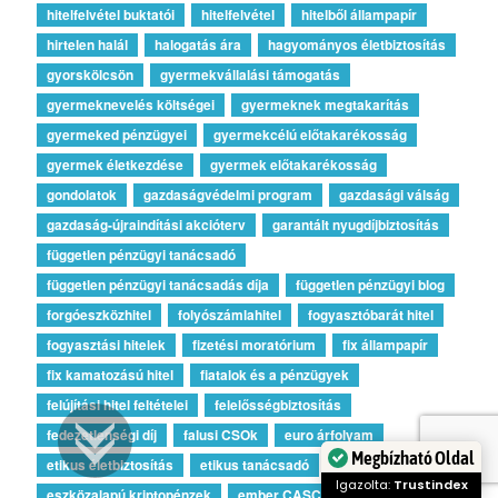
hitelfelvétel buktatói
hitelfelvétel
hitelből állampapír
hirtelen halál
halogatás ára
hagyományos életbiztosítás
gyorskölcsön
gyermekvállalási támogatás
gyermeknevelés költségei
gyermeknek megtakarítás
gyermeked pénzügyei
gyermekcélú előtakarékosság
gyermek életkezdése
gyermek előtakarékosság
gondolatok
gazdaságvédelmi program
gazdasági válság
gazdaság-újraindítási akcióterv
garantált nyugdíjbiztosítás
független pénzügyi tanácsadó
független pénzügyi tanácsadás díja
független pénzügyi blog
forgóeszközhitel
folyószámlahitel
fogyasztóbarát hitel
fogyasztási hitelek
fizetési moratórium
fix állampapír
fix kamatozású hitel
fiatalok és a pénzügyek
felújítási hitel feltételei
felelősségbiztosítás
fedezetlenségi díj
falusi CSOk
euro árfolyam
etikus életbiztosítás
etikus tanácsadó
Megbízható Oldal
eszközalapú kriptopénzek
ember CASCO
elérni a célt