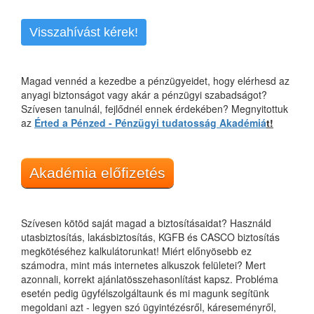
Visszahívást kérek!
Magad vennéd a kezedbe a pénzügyeidet, hogy elérhesd az
anyagi biztonságot vagy akár a pénzügyi szabadságot?
Szívesen tanulnál, fejlődnél ennek érdekében? Megnyitottuk
az
Érted a Pénzed - Pénzügyi tudatosság Akadémiá
t!
Akadémia előfizetés
Szívesen kötöd saját magad a biztosításaidat? Használd
utasbiztosítás, lakásbiztosítás, KGFB és CASCO biztosítás
megkötéséhez kalkulátorunkat! Miért előnyösebb ez
számodra, mint más internetes alkuszok felületei? Mert
azonnali, korrekt ajánlatösszehasonlítást kapsz. Probléma
esetén pedig ügyfélszolgáltaunk és mi magunk segítünk
megoldani azt - legyen szó ügyintézésről, káreseményről,