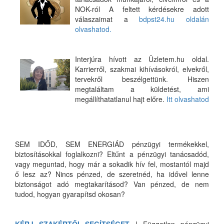
NOK-ról A feltett kérdésekre adott
válaszaimat a
bdpst24.hu oldalán
olvashatod.
Interjúra hívott az Üzletem.hu oldal.
Karrierről, szakmai kihívásokról, elvekről,
tervekről beszélgettünk. Hiszen
megtaláltam a küldetést, ami
megállíthatatlanul hajt előre.
Itt olvashatod
SEM IDŐD, SEM ENERGIÁD pénzügyi termékekkel,
biztosításokkal foglalkozni? Eltűnt a pénzügyi tanácsadód,
vagy meguntad, hogy már a sokadik hív fel, mostantól majd
ő lesz az? Nincs pénzed, de szeretnéd, ha idővel lenne
biztonságot adó megtakarításod? Van pénzed, de nem
tudod, hogyan gyarapítsd okosan?