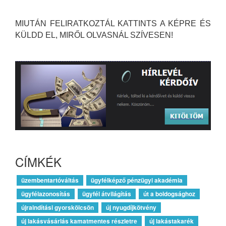
MIUTÁN FELIRATKOZTÁL KATTINTS A KÉPRE ÉS
KÜLDD EL, MIRŐL OLVASNÁL SZÍVESEN!
CÍMKÉK
üzembentartóváltás
ügyfélképző pénzügyi akadémia
ügyfélazonosítás
ügyfél átvilágítás
út a boldogsághoz
újraindítási gyorskölcsön
új nyugdíjkötvény
új lakásvásárlás kamatmentes részletre
új lakástakarék