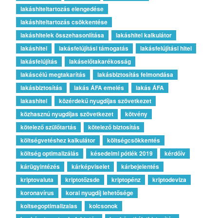
lakáshiteltartozás elengedése
lakáshiteltartozás csökkentése
lakáshitelek összehasonlítása
lakáshitel kalkulátor
lakáshitel
lakásfelújítási támogatás
lakásfelújítási hitel
lakásfelújítás
lakáselőtakarékosság
lakáscélú megtakarítás
lakásbiztosítás felmondása
lakásbiztosítás
lakás ÁFA emelés
lakás ÁFA
lakashitel
közérdekű nyugdíjas szövetkezet
közhasznú nyugdíjas szövetkezet
kötvény
kötelező szülőtartás
kötelező biztosítás
költségvetéshez kalkulátor
költségcsökkentés
költség optimalizálás
késedelmi pótlék 2019
kérdőív
kárügyintézés
kárképviselet
kárbejelentés
kriptovaluta
kriptotőzsde
kriptopénz
kriptodeviza
koronavírus
korai nyugdíj lehetősége
koltsegoptimalizalas
kolcsonok