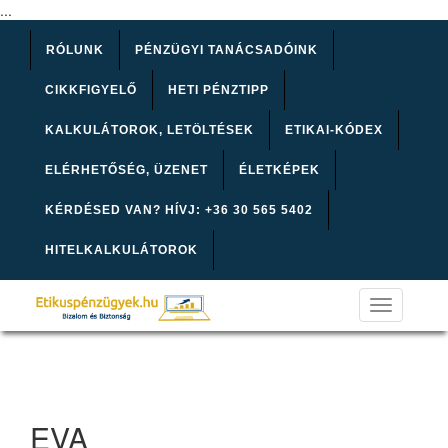
...
RÓLUNK
PÉNZÜGYI TANÁCSADÓINK
CIKKFIGYELŐ
HETI PÉNZTIPP
KALKULÁTOROK, LETÖLTÉSEK
ETIKAI-KÓDEX
ELÉRHETŐSÉG, ÜZENET
ÉLETKÉPEK
KÉRDÉSED VAN? HÍVJ: +36 30 565 5402
HITELKALKULÁTOROK
Toggle
navigation
EVA