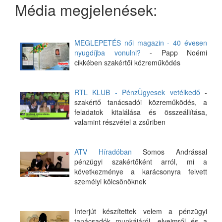
Média megjelenések:
MEGLEPETÉS női magazin - 40 évesen
nyugdíjba vonulni?
- Papp Noémi
cikkében szakértői közreműködés
RTL KLUB - PénzÜgyesek vetélkedő
-
szakértő tanácsadói közreműködés, a
feladatok kitalálása és összeállítása,
valamint részvétel a zsűriben
ATV Híradóban
Somos Andrással
pénzügyi szakértőként arról, mi a
következménye a karácsonyra felvett
személyi kölcsönöknek
Interjút készítettek velem a pénzügyi
tanácsadók munkájáról, elveimről és a