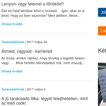
Lenyom vagy felemel a főnököd?
Élet és halál kérdése lehet a munkád Igen, akár az is
Jó
lehet. Hogy jut ilyen eszembe? Mert átéltem, illetve...
Olvass tovább
La
Tanácsadóknak
| 2017 május 30
Két
Álmaid, vágyaid - karriered
Az érzés, amikor rájössz, hogy tényleg a legjobb helyen
vagy... Most hirtelen felindulásból írok, mert muszáj...
Olvass tovább
Tanácsadóknak
| 2017 május 4
A jó tanácsadó titka: legyél felejthetetlen, mint
az első csók!