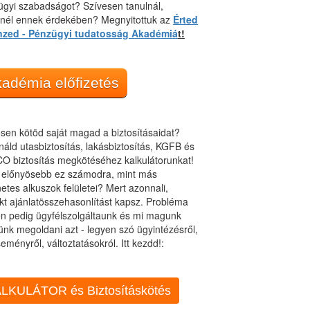
gyi szabadságot? Szívesen tanulnál,
dnél ennek érdekében? Megnyitottuk az
Érted
nzed - Pénzügyi tudatosság Akadémiá
t!
adémia előfizetés
sen kötöd saját magad a biztosításaidat?
áld utasbiztosítás, lakásbiztosítás, KGFB és
O biztosítás megkötéséhez kalkulátorunkat!
t előnyösebb ez számodra, mint más
netes alkuszok felületei? Mert azonnali,
kt ajánlatösszehasonlítást kapsz. Probléma
n pedig ügyfélszolgáltaunk és mi magunk
ünk megoldani azt - legyen szó ügyintézésről,
eményről, változtatásokról. Itt kezdd!:
LKULÁTOR és Biztosításkötés