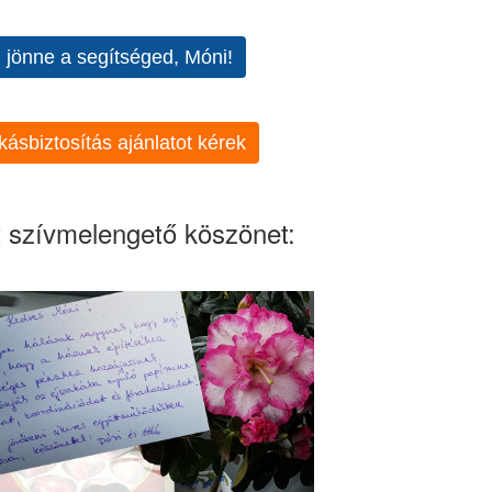
l jönne a segítséged, Móni!
kásbiztosítás ajánlatot kérek
 szívmelengető köszönet: