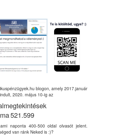
tikuspénzügyek.hu blogon, amely 2017.január
indult, 2020. május 10-ig az
almegtekintések
áma
521.599
, ami naponta 400-500 oldal olvasót jelent.
éged van ránk Neked is :)?