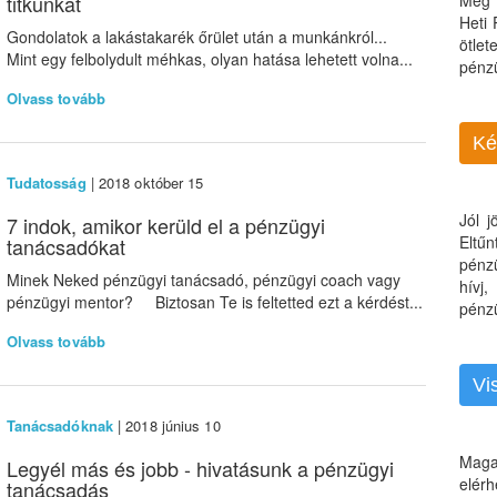
titkunkat
Még 
Heti
Gondolatok a lakástakarék őrület után a munkánkról...
ötle
Mint egy felbolydult méhkas, olyan hatása lehetett volna...
pénz
Olvass tovább
Ké
Tudatosság
| 2018 október 15
Jól 
7 indok, amikor kerüld el a pénzügyi
Eltű
tanácsadókat
pénz
Minek Neked pénzügyi tanácsadó, pénzügyi coach vagy
hívj
pénzügyi mentor? Biztosan Te is feltetted ezt a kérdést...
pénzü
Olvass tovább
Vi
Tanácsadóknak
| 2018 június 10
Maga
Legyél más és jobb - hivatásunk a pénzügyi
elérh
tanácsadás