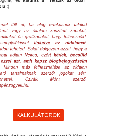
logunk, és
kattints a "Tetszik az oldal"
bra
:)
mel tölt el, ha elég értékesnek találod
aimat vagy az általam készített képeket,
rafikákat és grafikonokat, hogy felhasználd.
ásmegjelöléssel
linkelve
az oldalamat
,
adon teheted. Sokat dolgozom azzal, hogy a
obbat adjam Neked, ezért
kérlek, becsüld
ezzel azt, amit kapsz blogbejegyzéseim
. Minden más felhasználása az oldalon
lható tartalmaknak szerzői jogokat sért.
zönettel, Cziráki Móni, szerző,
uspénzügyek.hu.
KALKULÁTOROK