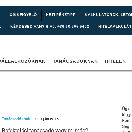
K
CIKKFIGYELŐ
HETI PÉNZTIPP
KALKULÁTOROK, LETÖ
K
KÉRDÉSED VAN? HÍVJ: +36 30 565 5402
HITELKALKULÁ
VÁLLALKOZÓKNAK
TANÁCSADÓKNAK
HITELEK
Úgy 
függ
Tanácsadóknak
| 2020 június 15
Font
Segí
Befektetési tanácsadó vagy mi más?