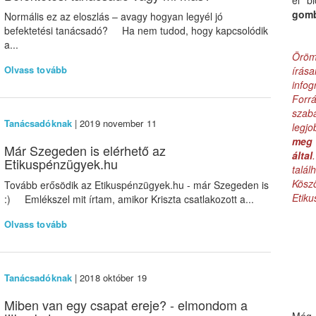
el b
gom
Normális ez az eloszlás – avagy hogyan legyél jó
befektetési tanácsadó? Ha nem tudod, hogy kapcsolódik
a...
Öröm
Olvass tovább
írás
infog
Forr
szab
Tanácsadóknak
| 2019 november 11
legj
meg 
Már Szegeden is elérhető az
által
Etikuspénzügyek.hu
talá
Kös
Tovább erősödik az Etikuspénzügyek.hu - már Szegeden is
Etik
:) Emlékszel mit írtam, amikor Kriszta csatlakozott a...
Olvass tovább
Tanácsadóknak
| 2018 október 19
Miben van egy csapat ereje? - elmondom a