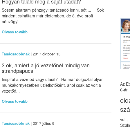
Hogyan találd meg a saját utadat?
Sosem akartam pénzügyi tanácsadó lenni, sőt!... Sok
mindent csináltam már életemben, de 8. éve profi
pénzügyi...
Olvass tovább
Tanácsadóknak
| 2017 október 15
3 ok, amiért a jó vezetőnél mindig van
strandpapucs
Inspirál a vezetőd vagy utasít? Ha már dolgoztál olyan
Az E
munkakörnyezetben üzletkötőként, ahol csak az volt a
6-án 
vezetőd...
old
Olvass tovább
sz
volt
Tanácsadóknak
| 2017 július 9
Szüks