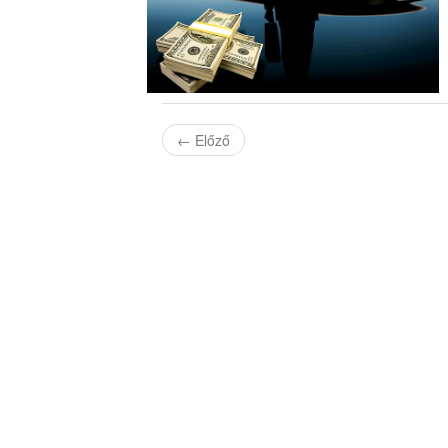
←
Előző