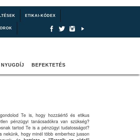
LTÉSEK
ETIKAI-KÓDEX
TOROK
NYUGDÍJ
BEFEKTETÉS
gondolod Te is, hogy hozzáértő és etikus
etlen pénzügyi tanácsadókra van szükség?
osnak tartod Te is a pénzügyi tudatosságot?
ts nekünk, hogy minél több emberhez jusson