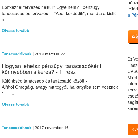
pénzü
Építkeznél tervezés nélkül? Ugye nem? - pénzügyi
fejlő
tanácsadás és tervezés "Apa, kezdődik", mondta a kisfiú
a Pé
a...
Olvass tovább
Ak
Tanácsadóknak
| 2018 március 22
Szíve
Hogyan lehetsz pénzügyi tanácsadóként
Haszn
könnyebben sikeres? - 1. rész
CASC
Miér
Különbség tanácsadó és tanácsadó között -
inter
Alfától Omegáig, avagy mit tegyél, ha kutyába sem vesznek
korre
1. ...
eseté
segít
Olvass tovább
káres
Tanácsadóknak
| 2017 november 16
KA