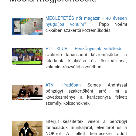
MEGLEPETÉS női magazin - 40 évesen
nyugdíjba vonulni?
- Papp Noémi
cikkében szakértői közreműködés
RTL KLUB - PénzÜgyesek vetélkedő
-
szakértő tanácsadói közreműködés, a
feladatok kitalálása és összeállítása,
valamint részvétel a zsűriben
ATV Híradóban
Somos Andrással
pénzügyi szakértőként arról, mi a
következménye a karácsonyra felvett
személyi kölcsönöknek
Interjút készítettek velem a pénzügyi
tanácsadók munkájáról, elveimről és a
NOK-ról A feltett kérdésekre adott