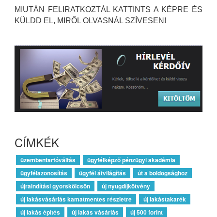
MIUTÁN FELIRATKOZTÁL KATTINTS A KÉPRE ÉS
KÜLDD EL, MIRŐL OLVASNÁL SZÍVESEN!
CÍMKÉK
üzembentartóváltás
ügyfélképző pénzügyi akadémia
ügyfélazonosítás
ügyfél átvilágítás
út a boldogsághoz
újraindítási gyorskölcsön
új nyugdíjkötvény
új lakásvásárlás kamatmentes részletre
új lakástakarék
új lakás építés
új lakás vásárlás
új 500 forint