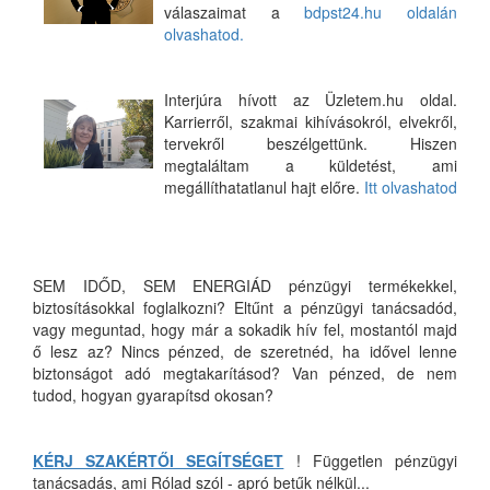
válaszaimat a
bdpst24.hu oldalán
olvashatod.
Interjúra hívott az Üzletem.hu oldal.
Karrierről, szakmai kihívásokról, elvekről,
tervekről beszélgettünk. Hiszen
megtaláltam a küldetést, ami
megállíthatatlanul hajt előre.
Itt olvashatod
SEM IDŐD, SEM ENERGIÁD pénzügyi termékekkel,
biztosításokkal foglalkozni? Eltűnt a pénzügyi tanácsadód,
vagy meguntad, hogy már a sokadik hív fel, mostantól majd
ő lesz az? Nincs pénzed, de szeretnéd, ha idővel lenne
biztonságot adó megtakarításod? Van pénzed, de nem
tudod, hogyan gyarapítsd okosan?
KÉRJ SZAKÉRTŐI SEGÍTSÉGET
! Független pénzügyi
tanácsadás, ami Rólad szól - apró betűk nélkül...