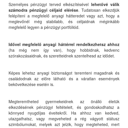
Személyes pénzügyi terved elkészítésével
lehetővé válik
számodra pénzügyi céljaid elérése
. Tudatosan elkezdjük
felépíteni a megfelelő anyagi hátteredet vagy azt, hogy a
meglevőnél még stabilabb, és céljaidnak méginkább
megfelelő legyen a pénzügyi portfóliód.
Idővel megfelelő anyagi háttérrel rendelkezhetsz ahhoz
(ha még nem így van), hogy hobbidnak, kedvenc
szórakozásaidnak, és szeretteidnek szentelhesd az idődet.
Képes lehetsz anyagi biztonságot teremteni magadnak és
családodnak az előre látható és a váratlan események
bekövetkezése esetén is.
Megteremtheted gyermekeidnek az önálló életük
elkezdésének pénzügyi feltételeit, és gondoskodhatsz a
könnyed nyugdíjas éveitekről. Ha ahhoz van kedved,
utazgathatsz, vagy megveheted a rég vágyott státusz
szimbólumokat, melyek azt jelzik, hogy megteheted, mert