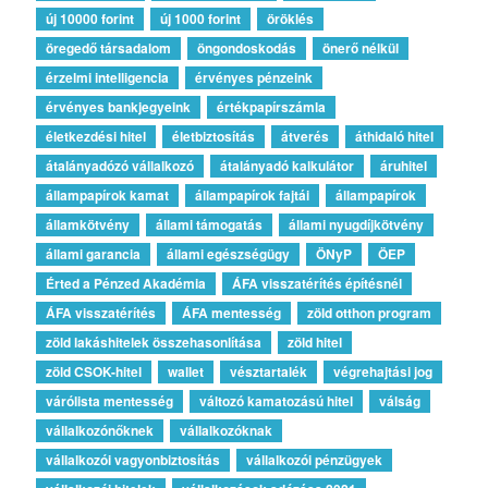
új 10000 forint
új 1000 forint
öröklés
öregedő társadalom
öngondoskodás
önerő nélkül
érzelmi intelligencia
érvényes pénzeink
érvényes bankjegyeink
értékpapírszámla
életkezdési hitel
életbiztosítás
átverés
áthidaló hitel
átalányadózó vállalkozó
átalányadó kalkulátor
áruhitel
állampapírok kamat
állampapírok fajtái
állampapírok
államkötvény
állami támogatás
állami nyugdíjkötvény
állami garancia
állami egészségügy
ÖNyP
ÖEP
Érted a Pénzed Akadémia
ÁFA visszatérítés építésnél
ÁFA visszatérítés
ÁFA mentesség
zöld otthon program
zöld lakáshitelek összehasonlítása
zöld hitel
zöld CSOK-hitel
wallet
vésztartalék
végrehajtási jog
várólista mentesség
változó kamatozású hitel
válság
vállalkozónőknek
vállalkozóknak
vállalkozói vagyonbiztosítás
vállalkozói pénzügyek