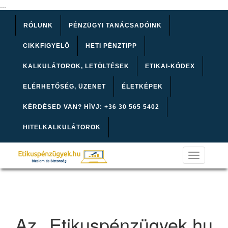
...
RÓLUNK
PÉNZÜGYI TANÁCSADÓINK
CIKKFIGYELŐ
HETI PÉNZTIPP
KALKULÁTOROK, LETÖLTÉSEK
ETIKAI-KÓDEX
ELÉRHETŐSÉG, ÜZENET
ÉLETKÉPEK
KÉRDÉSED VAN? HÍVJ: +36 30 565 5402
HITELKALKULÁTOROK
Toggle
navigation
Az Etikuspénzügyek.hu