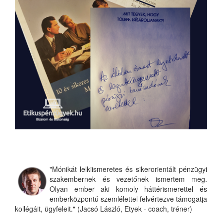
"Mónikát lelkiismeretes és sikerorientált pénzügyi
szakembernek és vezetőnek ismertem meg.
Olyan ember aki komoly háttérismerettel és
emberközpontú szemlélettel felvértezve támogatja
kollégáit, ügyfeleit." (Jacsó László, Etyek - coach, tréner)