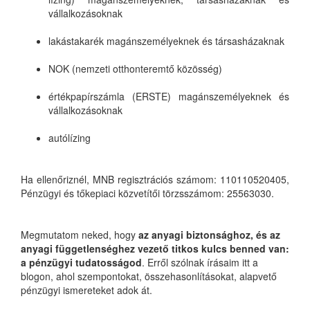
vállalkozásoknak
lakástakarék magánszemélyeknek és társasházaknak
NOK (nemzeti otthonteremtő közösség)
értékpapírszámla (ERSTE) magánszemélyeknek és
vállalkozásoknak
autólízing
Ha ellenőriznél, MNB regisztrációs számom: 110110520405,
Pénzügyi és tőkepiaci közvetítői törzsszámom: 25563030.
Megmutatom neked, hogy
az anyagi biztonsághoz, és az
anyagi függetlenséghez vezető titkos kulcs benned van:
a pénzügyi tudatosságod
. Erről szólnak írásaim itt a
blogon, ahol szempontokat, összehasonlításokat, alapvető
pénzügyi ismereteket adok át.