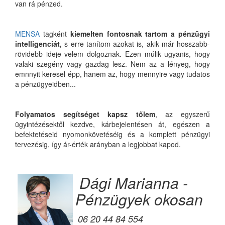
van rá pénzed.
MENSA
tagként
kiemelten fontosnak tartom a pénzügyi
intelligenciát,
s erre tanítom azokat is, akik már hosszabb-
rövidebb ideje velem dolgoznak. Ezen múlik ugyanis, hogy
valaki szegény vagy gazdag lesz. Nem az a lényeg, hogy
emnnyit keresel épp, hanem az, hogy mennyire vagy tudatos
a pénzügyeidben...
Folyamatos segítséget kapsz tőlem
, az egyszerű
ügyintézésektől kezdve, kárbejelentésen át, egészen a
befektetéseid nyomonkövetéséig és a komplett pénzügyi
tervezésig, így ár-érték arányban a legjobbat kapod.
Dági Marianna -
Pénzügyek okosan
06 20 44 84 554