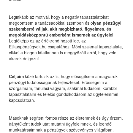
Leginkább az motivál, hogy a negatív tapasztalatokat
megdöntsem a tanácsadókkal szemben és o
lyan pénzügyi
szakemberré váljak, akit megbízható, figyelmes, és
megoldásközpontú emberként ismernek az ügyfelei
.
Legfőképp ez az értékrend hozott ide, az
Etikuspénzügyek.hu csapatához. Móni szakmai tapasztalata,
cikkei a blogon látatlanban is meggyőzött arról, hogy vele
akarok dolgozni.
Céljaim
közé tartozik az is, hogy elősegítsem a magyarok
pénzügyi tudatosságának fejlesztését. Erősségeim a
szorgalmam, tanulási vágyam, szakmai tudásom, korábbi
tapasztalataim és felelős gondolkodásom az ügyfeleimmel
kapcsolatban.
Másoknak segíteni fontos része az életemnek és úgy érzem,
iránytűként tudok utat mutatni ügyfeleimnek, és leendő
munkatársaimnak a pénzügyek szövevényes világában.