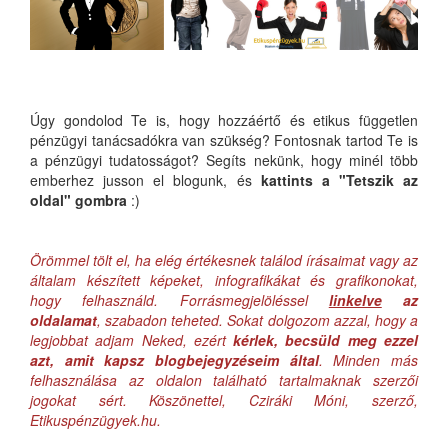
Úgy gondolod Te is, hogy hozzáértő és etikus független
pénzügyi tanácsadókra van szükség? Fontosnak tartod Te is
a pénzügyi tudatosságot? Segíts nekünk, hogy minél több
emberhez jusson el blogunk, és
kattints a "Tetszik az
oldal" gombra
:)
Örömmel tölt el, ha elég értékesnek találod írásaimat vagy az
általam készített képeket, infografikákat és grafikonokat,
hogy felhasználd. Forrásmegjelöléssel
linkelve
az
oldalamat
, szabadon teheted. Sokat dolgozom azzal, hogy a
legjobbat adjam Neked, ezért
kérlek, becsüld meg ezzel
azt, amit kapsz blogbejegyzéseim által
. Minden más
felhasználása az oldalon található tartalmaknak szerzői
jogokat sért. Köszönettel, Cziráki Móni, szerző,
Etikuspénzügyek.hu.