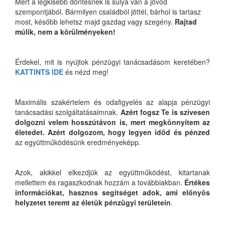
Mert a legkisebb döntésnek is súlya van a jövőd
szempontjából. Bármilyen családból jöttél, bárhol is tartasz
most, később lehetsz majd gazdag vagy szegény.
Rajtad
múlik, nem a körülményeken!
Érdekel, mit is nyújtok pénzügyi tanácsadásom keretében?
KATTINTS IDE
és nézd meg!
Maximális szakértelem és odafigyelés az alapja pénzügyi
tanácsadási szolgáltatásaimnak.
Azért fogsz Te is szívesen
dolgozni velem hosszútávon is, mert megkönnyítem az
életedet. Azért dolgozom, hogy legyen időd és pénzed
az együttműködésünk eredményeképp.
Azok, akikkel elkezdjük az együttműködést, kitartanak
mellettem és ragaszkodnak hozzám a továbbiakban.
Értékes
információkat, hasznos segítséget adok, ami előnyös
helyzetet teremt az életük pénzügyi területein
.