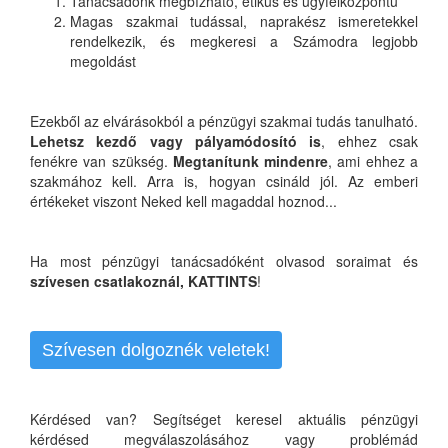
Tanácsadónk megbízható, etikus és ügyfélközpontú
Magas szakmai tudással, naprakész ismeretekkel
rendelkezik, és megkeresi a Számodra legjobb
megoldást
Ezekből az elvárásokból a pénzügyi szakmai tudás tanulható.
Lehetsz kezdő vagy pályamódosító is
, ehhez csak
fenékre van szükség.
Megtanítunk mindenre
, ami ehhez a
szakmához kell. Arra is, hogyan csináld jól. Az emberi
értékeket viszont Neked kell magaddal hoznod...
Ha most pénzügyi tanácsadóként olvasod soraimat és
szívesen csatlakoznál,
KATTINTS
!
Szívesen dolgoznék veletek!
Kérdésed van? Segítséget keresel aktuális pénzügyi
kérdésed megválaszolásához vagy problémád