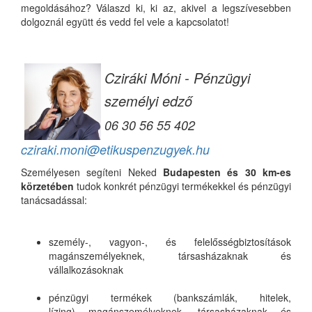
megoldásához? Válaszd ki, ki az, akivel a legszívesebben
dolgoznál együtt és vedd fel vele a kapcsolatot!
Cziráki Móni - Pénzügyi
személyi edző
06 30 56 55 402
cziraki.moni@etikuspenzugyek.hu
Személyesen segíteni Neked
Budapesten és 30 km-es
körzetében
tudok konkrét pénzügyi termékekkel és pénzügyi
tanácsadással:
személy-, vagyon-, és felelősségbiztosítások
magánszemélyeknek, társasházaknak és
vállalkozásoknak
pénzügyi termékek (bankszámlák, hitelek,
lízing) magánszemélyeknek, társasházaknak és