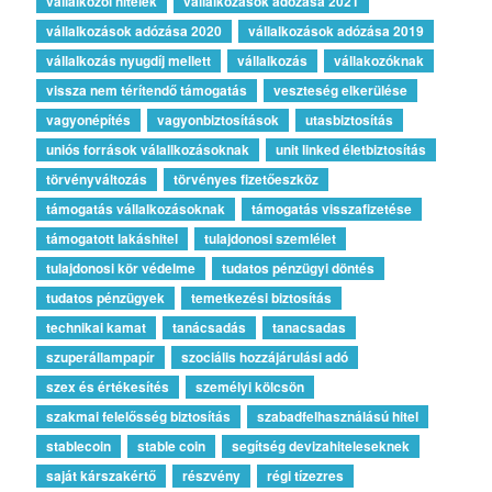
vállalkozói hitelek
vállalkozások adózása 2021
vállalkozások adózása 2020
vállalkozások adózása 2019
vállalkozás nyugdíj mellett
vállalkozás
vállakozóknak
vissza nem térítendő támogatás
veszteség elkerülése
vagyonépítés
vagyonbiztosítások
utasbiztosítás
uniós források válallkozásoknak
unit linked életbiztosítás
törvényváltozás
törvényes fizetőeszköz
támogatás vállalkozásoknak
támogatás visszafizetése
támogatott lakáshitel
tulajdonosi szemlélet
tulajdonosi kör védelme
tudatos pénzügyi döntés
tudatos pénzügyek
temetkezési biztosítás
technikai kamat
tanácsadás
tanacsadas
szuperállampapír
szociális hozzájárulási adó
szex és értékesítés
személyi kölcsön
szakmai felelősség biztosítás
szabadfelhasználású hitel
stablecoin
stable coin
segítség devizahiteleseknek
saját kárszakértő
részvény
régi tízezres