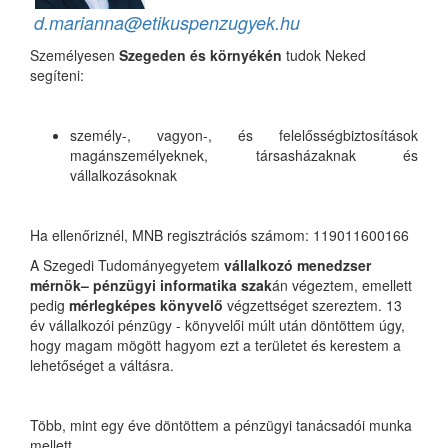
d.marianna@etikuspenzugyek.hu
Személyesen
Szegeden és környékén
tudok Neked
segíteni:
személy-, vagyon-, és felelősségbiztosítások
magánszemélyeknek, társasházaknak és
vállalkozásoknak
Ha ellenőriznél, MNB regisztrációs számom: 119011600166
A Szegedi Tudományegyetem
vállalkozó menedzser
mérnök– pénzügyi informatika szak
án végeztem, emellett
pedig
mérlegképes könyvelő
végzettséget szereztem. 13
év vállalkozói pénzügy - könyvelői múlt után döntöttem úgy,
hogy magam mögött hagyom ezt a területet és kerestem a
lehetőséget a váltásra.
Több, mint egy éve döntöttem a pénzügyi tanácsadói munka
mellett.