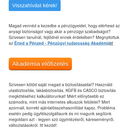
Visszahívást kérek!
Magad vennéd a kezedbe a pénzügyeidet, hogy elérhesd az
anyagi biztonságot vagy akár a pénzügyi szabadságot?
Szívesen tanulnál, fejlődnél ennek érdekében? Megnyitottuk
az
Érted a Pénzed - Pénzügyi tudatosság Akadémiá
t!
Akadémia előfizetés
Szívesen kötöd saját magad a biztosításaidat? Használd
utasbiztosítás, lakásbiztosítás, KGFB és CASCO biztosítás
megkötéséhez kalkulátorunkat! Miért előnyösebb ez
számodra, mint más internetes alkuszok felületei? Mert
azonnali, korrekt ajánlatösszehasonlítást kapsz. Probléma
esetén pedig ügyfélszolgáltaunk és mi magunk segítünk
megoldani azt - legyen szó ügyintézésről, káreseményről,
változtatásokról. Itt kezdd!: