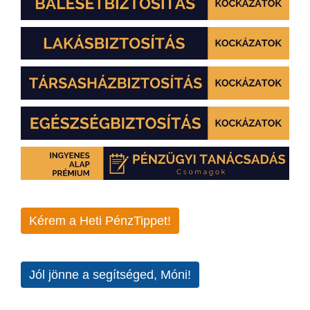
Kérem a Heti PénzTippet!
Jól jönne a segítséged, Móni!