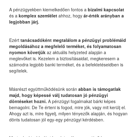
A pénzügyekben kiemelkedően fontos a
bizalmi kapcsolat
és a
komplex szemlélet
ahhoz, hogy
ár-érték arányban a
legjobban járj.
Ezért
tanácsadóként megtalálom a pénzügyi problémáid
megoldásához a megfelelő terméket, és folyamatosan
nyomon követjük
az aktuális helyzeted alapján a
meglevőket is. Kezelem a biztosításaidat, megkeresem a
számodra legjobb banki terméket, és a befektetéseidben is
segítelek.
Másrészt együttműködésünk során
abban is támogatlak
majd, hogy képessé válj tudatosan jó pénzügyi
döntéseket hozni.
A pénzügyi fogalmakat bárki képes
bemagolni. De Te érteni is fogod, mire jók, vagy mit kerülj el.
Ahogy azt is, mire figyelj, milyen tényezők alapján, és hogyan
dönts tudatosan jól egy-egy pénzügyi kérdésben.