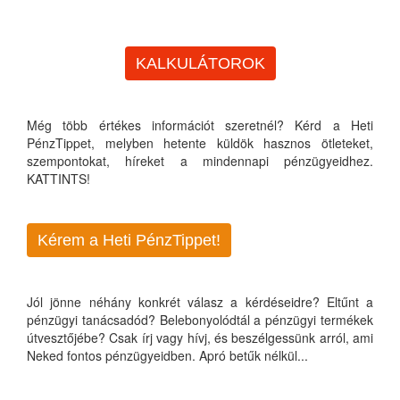
KALKULÁTOROK
Még több értékes információt szeretnél? Kérd a Heti
PénzTippet, melyben hetente küldök hasznos ötleteket,
szempontokat, híreket a mindennapi pénzügyeidhez.
KATTINTS!
Kérem a Heti PénzTippet!
Jól jönne néhány konkrét válasz a kérdéseidre? Eltűnt a
pénzügyi tanácsadód? Belebonyolódtál a pénzügyi termékek
útvesztőjébe? Csak írj vagy hívj, és beszélgessünk arról, ami
Neked fontos pénzügyeidben. Apró betűk nélkül...