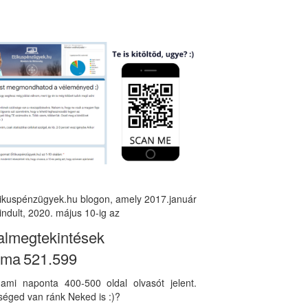
tikuspénzügyek.hu blogon, amely 2017.január
indult, 2020. május 10-ig az
almegtekintések
áma
521.599
, ami naponta 400-500 oldal olvasót jelent.
éged van ránk Neked is :)?