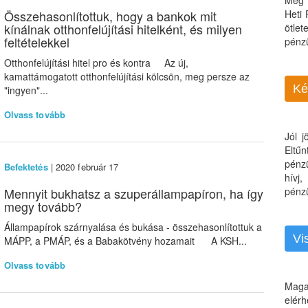
Még 
Összehasonlítottuk, hogy a bankok mit
Heti
kínálnak otthonfelújítási hitelként, és milyen
ötle
feltételekkel
pénz
Otthonfelújítási hitel pro és kontra Az új,
kamattámogatott otthonfelújítási kölcsön, meg persze az
Ké
"ingyen"...
Olvass tovább
Jól 
Eltű
pénz
Befektetés
| 2020 február 17
hívj
Mennyit bukhatsz a szuperállampapíron, ha így
pénzü
megy tovább?
Állampapírok szárnyalása és bukása - összehasonlítottuk a
Vi
MÁPP, a PMÁP, és a Babakötvény hozamait A KSH...
Olvass tovább
Maga
elérh