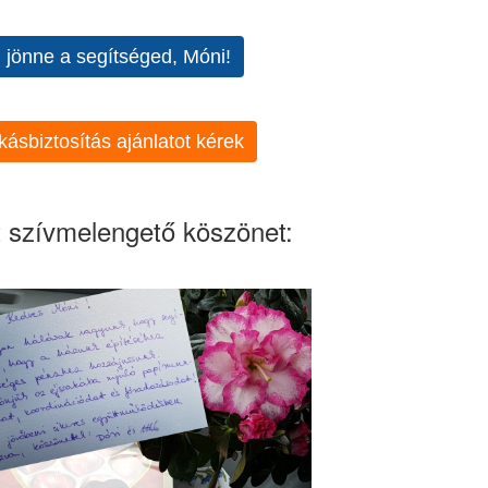
l jönne a segítséged, Móni!
kásbiztosítás ajánlatot kérek
 szívmelengető köszönet: