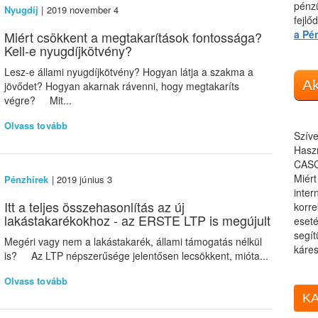
pénzü
Nyugdíj
| 2019 november 4
fejlő
a Pé
Miért csökkent a megtakarítások fontossága?
Kell-e nyugdíjkötvény?
Lesz-e állami nyugdíjkötvény? Hogyan látja a szakma a
Ak
jövődet? Hogyan akarnak rávenni, hogy megtakaríts
végre? Mit...
Olvass tovább
Szíve
Haszn
CASC
Miér
Pénzhírek
| 2019 június 3
inter
Itt a teljes összehasonlítás az új
korre
lakástakarékokhoz - az ERSTE LTP is megújult
eseté
segít
Megéri vagy nem a lakástakarék, állami támogatás nélkül
káres
is? Az LTP népszerűsége jelentősen lecsökkent, mióta...
Olvass tovább
KA