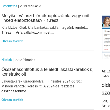
Befektetés
| 2019 február 20
Melyiket válaszd: értékpapírszámla vagy unit-
linked életbiztosítás? - 1.rész
Ki a biztosítókat, ki a bankokat szidja - tegyünk rendet...
1.rész Arra vállalkozom most,...
Olvass tovább
Hitelek
| 2019 február 4
Összehasonlítottuk a feléledt lakástakarékok új
Az E
konstrukcióit
6-án 
Lakástakarék újragondolva Frissítés 2024.06.30.:
old
Minden változik, keress itt. A 2024-es részletes
sz
összehasonlítót...
Olvass tovább
volt
Szüks