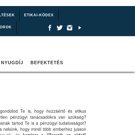
LTÉSEK
ETIKAI-KÓDEX
TOROK
NYUGDÍJ
BEFEKTETÉS
gondolod Te is, hogy hozzáértő és etikus
etlen pénzügyi tanácsadókra van szükség?
osnak tartod Te is a pénzügyi tudatosságot?
ts nekünk, hogy minél több emberhez jusson