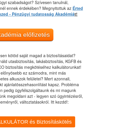
gyi szabadságot? Szívesen tanulnál,
dnél ennek érdekében? Megnyitottuk az
Érted
nzed - Pénzügyi tudatosság Akadémiá
t!
adémia előfizetés
sen kötöd saját magad a biztosításaidat?
áld utasbiztosítás, lakásbiztosítás, KGFB és
O biztosítás megkötéséhez kalkulátorunkat!
t előnyösebb ez számodra, mint más
netes alkuszok felületei? Mert azonnali,
kt ajánlatösszehasonlítást kapsz. Probléma
n pedig ügyfélszolgáltaunk és mi magunk
ünk megoldani azt - legyen szó ügyintézésről,
eményről, változtatásokról. Itt kezdd!:
LKULÁTOR és Biztosításkötés