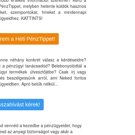
több értékes információt szeretnél? Kérd a
 PénzTippet, melyben hetente küldök hasznos
teket, szempontokat, híreket a mindennapi
ügyeidhez. KATTINTS!
rem a Heti PénzTippet!
jönne néhány konkrét válasz a kérdéseidre?
nt a pénzügyi tanácsadód? Belebonyolódtál a
ügyi termékek útvesztőjébe? Csak írj vagy
, és beszélgessünk arról, ami Neked fontos
gyeidben. Apró betűk nélkül...
sszahívást kérek!
d vennéd a kezedbe a pénzügyeidet, hogy
esd az anyagi biztonságot vagy akár a