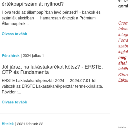
el b
értékpapírszámlát nyitnod?
gom
Hova tedd az állampapírban levő pénzed? - bankok és
számlák akcióban Hamarosan érkezik a Prémium
Öröm
Állampapírok...
írás
Olvass tovább
infog
Forr
szab
legj
Pénzhírek
| 2024 július 1
meg 
által
Jól jársz, ha lakástakarékot kötsz? - ERSTE,
talá
OTP és Fundamenta
Kös
Etik
ERSTE Lakástakarékpénztár 2024 2024.07.01-től
változik az ERSTE Lakástakarékpénztár termékkínálata.
Röviden:...
Olvass tovább
Hitelek
| 2021 február 22