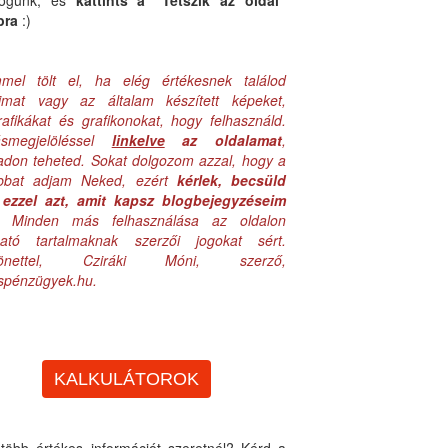
logunk, és
kattints a "Tetszik az oldal"
bra
:)
mel tölt el, ha elég értékesnek találod
aimat vagy az általam készített képeket,
rafikákat és grafikonokat, hogy felhasználd.
ásmegjelöléssel
linkelve
az oldalamat
,
adon teheted. Sokat dolgozom azzal, hogy a
obbat adjam Neked, ezért
kérlek, becsüld
ezzel azt, amit kapsz blogbejegyzéseim
. Minden más felhasználása az oldalon
lható tartalmaknak szerzői jogokat sért.
zönettel, Cziráki Móni, szerző,
uspénzügyek.hu.
KALKULÁTOROK