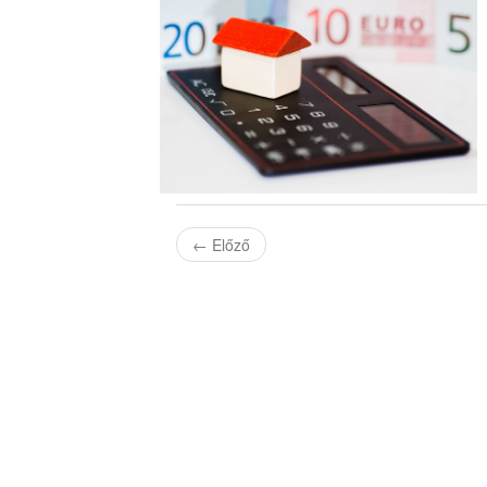
←
Előző