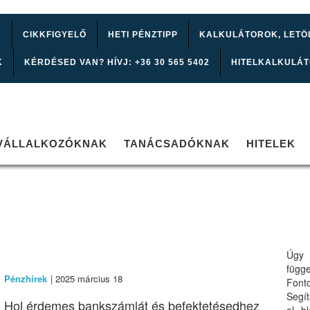
K
CIKKFIGYELŐ
HETI PÉNZTIPP
KALKULÁTOROK, LETÖ
K
KÉRDÉSED VAN? HÍVJ: +36 30 565 5402
HITELKALKULÁ
VÁLLALKOZÓKNAK
TANÁCSADÓKNAK
HITELEK
Úgy 
függ
Pénzhírek
| 2025 március 18
Font
Segí
Hol érdemes bankszámlát és befektetésedhez