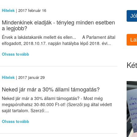
Hitelek
| 2017 február 16
Jó
Mindenkinek eladják - tényleg minden esetben
a legjobb?
Érvek a lakástakarék mellett és ellen... A Parlament által
La
elfogadott, 2018.10.17. napján hatályba lépő 2018. évi...
Olvass tovább
Két
Hitelek
| 2017 január 29
Neked jár már a 30% állami támogatás?
Neked jár már a 30% állami támogatás? - Most még
megspórolhatsz 30-80.000 Ft-ot! (Szerzői jog által védett
saját tartalom. Szerző:...
Olvass tovább