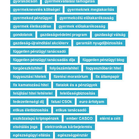
gyorskölcsön
gyermekvállalási támogatás
gyermeknevelés költségei
gyermeknek megtakarítás
gyermeked pénzügyei
gyermekcélú előtakarékosság
gyermek életkezdése
gyermek előtakarékosság
gondolatok
gazdaságvédelmi program
gazdasági válság
gazdaság-újraindítási akcióterv
garantált nyugdíjbiztosítás
független pénzügyi tanácsadó
független pénzügyi tanácsadás díja
független pénzügyi blog
forgóeszközhitel
folyószámlahitel
fogyasztóbarát hitel
fogyasztási hitelek
fizetési moratórium
fix állampapír
fix kamatozású hitel
fiatalok és a pénzügyek
felújítási hitel feltételei
felelősségbiztosítás
fedezetlenségi díj
falusi CSOk
euro árfolyam
etikus életbiztosítás
etikus tanácsadó
eszközalapú kriptopénzek
ember CASCO
elérni a célt
elsétálás joga
elektronikus kárbejelentés
egészségügyi ellátás
egészségpénztár