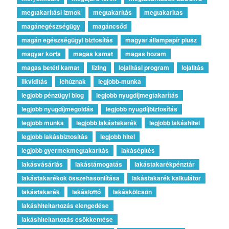
megtakarítási izmok
megtakarítás
megtakaritas
magánegészségügy
magáncsőd
magán egészségügyi biztosítás
magyar állampapír plusz
magyar korfa
magas kamat
magas hozam
magas betéti kamat
lízing
lojalitási program
lojalitás
likviditás
lehúznak
legjobb-munka
legjobb pénzügyi blog
legjobb nyugdíjmegtakarítás
legjobb nyugdíjmegoldás
legjobb nyugdíjbiztosítás
legjobb munka
legjobb lakástakarék
legjobb lakáshitel
legjobb lakásbiztosítás
legjobb hitel
legjobb gyermekmegtakarítás
lakásépítés
lakásvásárlás
lakástámogatás
lakástakarékpénztár
lakástakarékok összehasonlítása
lakástakarék kalkulátor
lakástakarék
lakáslottó
lakáskölcsön
lakáshiteltartozás elengedése
lakáshiteltartozás csökkentése