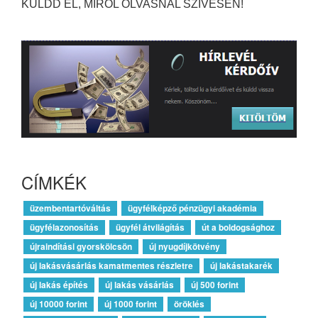
KÜLDD EL, MIRŐL OLVASNÁL SZÍVESEN!
CÍMKÉK
üzembentartóváltás
ügyfélképző pénzügyi akadémia
ügyfélazonosítás
ügyfél átvilágítás
út a boldogsághoz
újraindítási gyorskölcsön
új nyugdíjkötvény
új lakásvásárlás kamatmentes részletre
új lakástakarék
új lakás építés
új lakás vásárlás
új 500 forint
új 10000 forint
új 1000 forint
öröklés