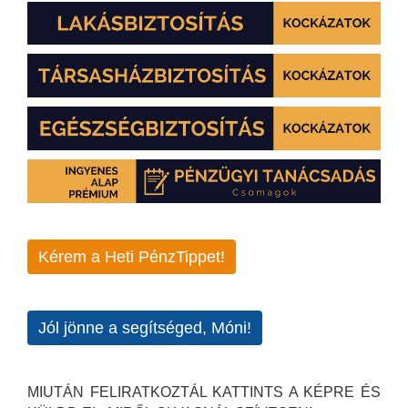
Kérem a Heti PénzTippet!
Jól jönne a segítséged, Móni!
MIUTÁN FELIRATKOZTÁL KATTINTS A KÉPRE ÉS