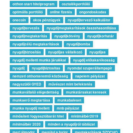
otthon start hitelprogram
osztalékportfólió
optimális portfólió
online fizetés
ongondoskodas
onecoin
okos pénzügyek
nyugdíjtervező kalkulátor
nyugdíjtervezés
nyugdíjmegtakarítások összehasonlítása
nyugdíjmegtakarítás
nyugdíjkötvény
nyugdíjkorhatár
nyugdíjcélú megtakarítások
nyugdíjbomba
nyugdíjbiztosítás
nyugdíjas vállalkozó
nyugdíjas
nyugdíj melletti munka járulékai
nyugdíj előtakarékosság
nyugdíj
nyugdijbiztositas
nyomdai szuperállampapír
nemzeti otthonteremtő közösség
napelem pályázat
nagyszülői GYED
művészet mint befektetés
munkavállalói elégedettség
munkatársakat keresek
munkaerő megtartása
munkabaleset
munka nyugdíj mellett
mnb pályázat
minősített fogyasztóbarát hitel
minimálbér2019
minimálbér 2020
minden a nyugdíjról táblázat
merj álmodni
megújul a forint
megtakarítások SZOCHO