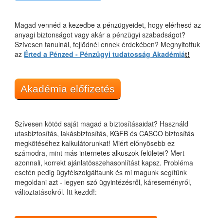
Magad vennéd a kezedbe a pénzügyeidet, hogy elérhesd az
anyagi biztonságot vagy akár a pénzügyi szabadságot?
Szívesen tanulnál, fejlődnél ennek érdekében? Megnyitottuk
az
Érted a Pénzed - Pénzügyi tudatosság Akadémiá
t!
Akadémia előfizetés
Szívesen kötöd saját magad a biztosításaidat? Használd
utasbiztosítás, lakásbiztosítás, KGFB és CASCO biztosítás
megkötéséhez kalkulátorunkat! Miért előnyösebb ez
számodra, mint más internetes alkuszok felületei? Mert
azonnali, korrekt ajánlatösszehasonlítást kapsz. Probléma
esetén pedig ügyfélszolgáltaunk és mi magunk segítünk
megoldani azt - legyen szó ügyintézésről, káreseményről,
változtatásokról. Itt kezdd!: