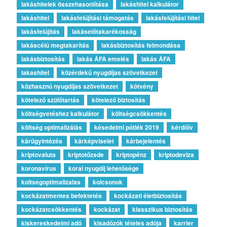
lakáshitelek összehasonlítása
lakáshitel kalkulátor
lakáshitel
lakásfelújítási támogatás
lakásfelújítási hitel
lakásfelújítás
lakáselőtakarékosság
lakáscélú megtakarítás
lakásbiztosítás felmondása
lakásbiztosítás
lakás ÁFA emelés
lakás ÁFA
lakashitel
közérdekű nyugdíjas szövetkezet
közhasznú nyugdíjas szövetkezet
kötvény
kötelező szülőtartás
kötelező biztosítás
költségvetéshez kalkulátor
költségcsökkentés
költség optimalizálás
késedelmi pótlék 2019
kérdőív
kárügyintézés
kárképviselet
kárbejelentés
kriptovaluta
kriptotőzsde
kriptopénz
kriptodeviza
koronavírus
korai nyugdíj lehetősége
koltsegoptimalizalas
kolcsonok
kockázatmentes befektetés
kockázati életbiztosítás
kockázatcsökkentés
kockázat
klasszikus biztosítás
kiskereskedelmi adó
kisadózók tételes adója
karrier