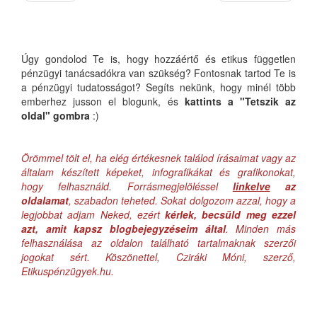
Úgy gondolod Te is, hogy hozzáértő és etikus független
pénzügyi tanácsadókra van szükség? Fontosnak tartod Te is
a pénzügyi tudatosságot? Segíts nekünk, hogy minél több
emberhez jusson el blogunk, és
kattints a "Tetszik az
oldal" gombra
:)
Örömmel tölt el, ha elég értékesnek találod írásaimat vagy az
általam készített képeket, infografikákat és grafikonokat,
hogy felhasználd. Forrásmegjelöléssel
linkelve
az
oldalamat
, szabadon teheted. Sokat dolgozom azzal, hogy a
legjobbat adjam Neked, ezért
kérlek, becsüld meg ezzel
azt, amit kapsz blogbejegyzéseim által
. Minden más
felhasználása az oldalon található tartalmaknak szerzői
jogokat sért. Köszönettel, Cziráki Móni, szerző,
Etikuspénzügyek.hu.