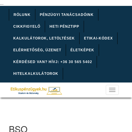
...
RÓLUNK
PÉNZÜGYI TANÁCSADÓINK
CIKKFIGYELŐ
HETI PÉNZTIPP
KALKULÁTOROK, LETÖLTÉSEK
ETIKAI-KÓDEX
ELÉRHETŐSÉG, ÜZENET
ÉLETKÉPEK
KÉRDÉSED VAN? HÍVJ: +36 30 565 5402
HITELKALKULÁTOROK
Toggle
navigation
BSO