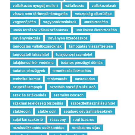
vállalkozás nyugdíj mellett
vállalkozás
vállakozóknak
vissza nem térítendő támogatás
veszteség elkerülése
vagyonépítés
vagyonbiztosítások
utasbiztosítás
uniós források válallkozásoknak
unit linked életbiztosítás
törvényváltozás
törvényes fizetőeszköz
támogatás vállalkozásoknak
támogatás visszafizetése
támogatott lakáshitel
tulajdonosi szemlélet
tulajdonosi kör védelme
tudatos pénzügyi döntés
tudatos pénzügyek
temetkezési biztosítás
technikai kamat
tanácsadás
tanacsadas
szuperállampapír
szociális hozzájárulási adó
szex és értékesítés
személyi kölcsön
szakmai felelősség biztosítás
szabadfelhasználású hitel
stablecoin
stable coin
segítség devizahiteleseknek
saját kárszakértő
részvény
régi tízezres
rezsicsökkentés csökkentése
rendszeres díjas