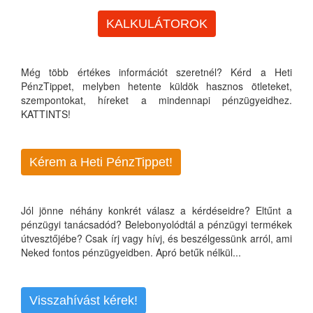
KALKULÁTOROK
Még több értékes információt szeretnél? Kérd a Heti
PénzTippet, melyben hetente küldök hasznos ötleteket,
szempontokat, híreket a mindennapi pénzügyeidhez.
KATTINTS!
Kérem a Heti PénzTippet!
Jól jönne néhány konkrét válasz a kérdéseidre? Eltűnt a
pénzügyi tanácsadód? Belebonyolódtál a pénzügyi termékek
útvesztőjébe? Csak írj vagy hívj, és beszélgessünk arról, ami
Neked fontos pénzügyeidben. Apró betűk nélkül...
Visszahívást kérek!