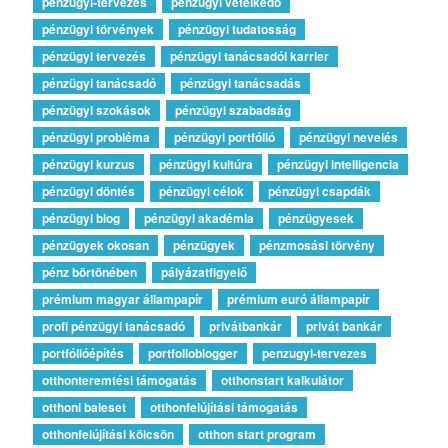
pénzügyi-tervezés
pénzügyi vetélkedő
pénzügyi törvények
pénzügyi tudatosság
pénzügyi tervezés
pénzügyi tanácsadói karrier
pénzügyi tanácsadó
pénzügyi tanácsadás
pénzügyi szokások
pénzügyi szabadság
pénzügyi probléma
pénzügyi portfólió
pénzügyi nevelés
pénzügyi kurzus
pénzügyi kultúra
pénzügyi intelligencia
pénzügyi döntés
pénzügyi célok
pénzügyi csapdák
pénzügyi blog
pénzügyi akadémia
pénzügyesek
pénzügyek okosan
pénzügyek
pénzmosási törvény
pénz börtönében
pályázatfigyelő
prémium magyar állampapír
prémium euró állampapír
profi pénzügyi tanácsadó
privátbankár
privát bankár
portfólióépítés
portfolioblogger
penzugyi-tervezes
otthonteremtési támogatás
otthonstart kalkulátor
otthoni baleset
otthonfelújítási támogatás
otthonfelújítási kölcsön
otthon start program