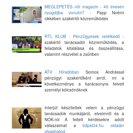
MEGLEPETÉS női magazin - 40 évesen
nyugdíjba vonulni?
- Papp Noémi
cikkében szakértői közreműködés
RTL KLUB - PénzÜgyesek vetélkedő
-
szakértő tanácsadói közreműködés, a
feladatok kitalálása és összeállítása,
valamint részvétel a zsűriben
ATV Híradóban
Somos Andrással
pénzügyi szakértőként arról, mi a
következménye a karácsonyra felvett
személyi kölcsönöknek
Interjút készítettek velem a pénzügyi
tanácsadók munkájáról, elveimről és a
NOK-ról A feltett kérdésekre adott
válaszaimat a
bdpst24.hu oldalán
olvashatod.