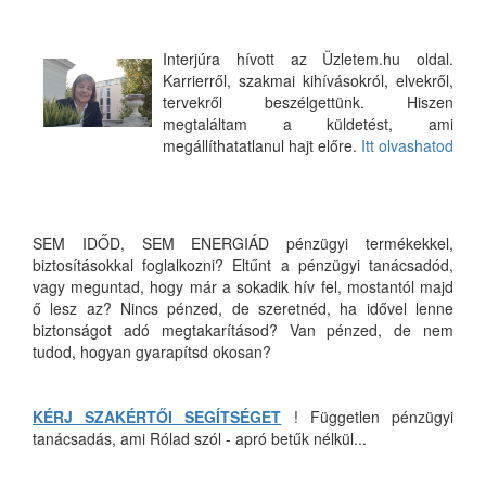
Interjúra hívott az Üzletem.hu oldal.
Karrierről, szakmai kihívásokról, elvekről,
tervekről beszélgettünk. Hiszen
megtaláltam a küldetést, ami
megállíthatatlanul hajt előre.
Itt olvashatod
SEM IDŐD, SEM ENERGIÁD pénzügyi termékekkel,
biztosításokkal foglalkozni? Eltűnt a pénzügyi tanácsadód,
vagy meguntad, hogy már a sokadik hív fel, mostantól majd
ő lesz az? Nincs pénzed, de szeretnéd, ha idővel lenne
biztonságot adó megtakarításod? Van pénzed, de nem
tudod, hogyan gyarapítsd okosan?
KÉRJ SZAKÉRTŐI SEGÍTSÉGET
! Független pénzügyi
tanácsadás, ami Rólad szól - apró betűk nélkül...