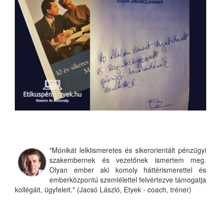
"Mónikát lelkiismeretes és sikerorientált pénzügyi
szakembernek és vezetőnek ismertem meg.
Olyan ember aki komoly háttérismerettel és
emberközpontú szemlélettel felvértezve támogatja
kollégáit, ügyfeleit." (Jacsó László, Etyek - coach, tréner)