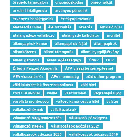
öregedő társadalom
öngondoskodás
önerő nélkül
érzelmi intelligencia
érvényes pénzeink
érvényes bankjegyeink
értékpapírszámla
életkezdési hitel
életbiztosítás
átverés
áthidaló hitel
átalányadózó vállalkozó
átalányadó kalkulátor
áruhitel
állampapírok kamat
állampapírok fajtái
állampapírok
államkötvény
állami támogatás
állami nyugdíjkötvény
állami garancia
állami egészségügy
ÖNyP
ÖEP
Érted a Pénzed Akadémia
ÁFA visszatérítés építésnél
ÁFA visszatérítés
ÁFA mentesség
zöld otthon program
zöld lakáshitelek összehasonlítása
zöld hitel
zöld CSOK-hitel
wallet
vésztartalék
végrehajtási jog
várólista mentesség
változó kamatozású hitel
válság
vállalkozónőknek
vállalkozóknak
vállalkozói vagyonbiztosítás
vállalkozói pénzügyek
vállalkozói hitelek
vállalkozások adózása 2021
vállalkozások adózása 2020
vállalkozások adózása 2019