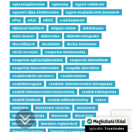
egészségbiztosítás
egészség
egyéni vállalkozó
egyszeri díjas életbiztosítás
egyes meghatározott juttatások
ePay
eKár
eBSO
e-kárbejelentő
díjtalanul letölthető
dolgozz velünk
dokitokosan
dokit okosan
diákmunka
diákhitel elengedés
diverzifikáció
devizahitel
deviza befektetés
cél és tervezés
csoportos életbiztosítás
csoportos egészségbiztosítás
csoportos biztosítások
csoportos balesetbiztosítás
csapdák elkerülése
családvédelmi akcióterv
családvédelem
családtámogatás
családok otthonteremtési támogatása
családi otthonteremtési kedvezmény
családi költségvetés
családi kiadások
családi adókedvezmény
casco
blokklánc
blockstock vásárlás
blockstock
blocknote vásárlás
blocknote
blockchain
blockbenpay
blockben regisztráció
blockben
Megbízható Oldal
biztosítási törvény
biztosítsd az egészséged