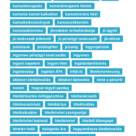
kamattámogatás
kamattámogatott hitelek
kamatos kamat kalkulátor
kamatmentes hitel
kamatkedvezmények
kamatcsökkentés
kamatadómentes
jövedelem terhelhetősége
jó ügyfél
jó tanácsadó jellemzői
jó pénzügyi tanácsadó
járulékok
juttatások
jelzáloghitel
jelzalog
ingyenpénzek
ingyenes pénzügyi tanácsadás
ingyenes
ingyen napelem
ingyen hitel
ingatlanbefektetés
ingatlanalap
ingatlan ÁFA
infláció
illetékmentesség
időskori életbiztosítás
időskori biztosítás
hírek a pénzről
hozam
hogyan legyél gazdag
hiteltörlesztés felfüggesztése
hiteltanácsadó
hitelmoratórium
hitelkártya
hitelkiváltás
hitelkalkulátor
hitelfelvétel szempontjai
hitelfelvétel buktatói
hitelfelvétel
hitelből állampapír
hirtelen halál
halogatás ára
hagyományos életbiztosítás