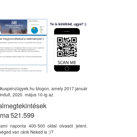
tikuspénzügyek.hu blogon, amely 2017.január
indult, 2020. május 10-ig az
almegtekintések
áma
521.599
, ami naponta 400-500 oldal olvasót jelent.
éged van ránk Neked is :)?