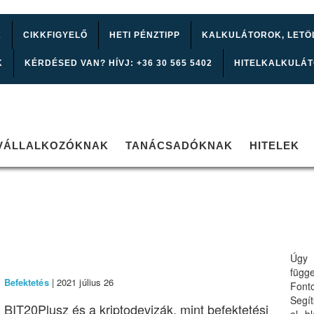
K
CIKKFIGYELŐ
HETI PÉNZTIPP
KALKULÁTOROK, LETÖ
K
KÉRDÉSED VAN? HÍVJ: +36 30 565 5402
HITELKALKULÁ
VÁLLALKOZÓKNAK
TANÁCSADÓKNAK
HITELEK
Úgy 
függ
Befektetés
| 2021 július 26
Font
Segí
BIT20Plusz és a kriptodevizák, mint befektetési