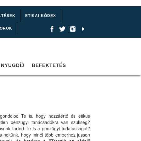
LTÉSEK
ETIKAI-KÓDEX
TOROK
NYUGDÍJ
BEFEKTETÉS
gondolod Te is, hogy hozzáértő és etikus
etlen pénzügyi tanácsadókra van szükség?
osnak tartod Te is a pénzügyi tudatosságot?
ts nekünk, hogy minél több emberhez jusson