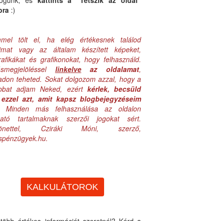
logunk, és
kattints a "Tetszik az oldal"
bra
:)
mel tölt el, ha elég értékesnek találod
aimat vagy az általam készített képeket,
rafikákat és grafikonokat, hogy felhasználd.
ásmegjelöléssel
linkelve
az oldalamat
,
adon teheted. Sokat dolgozom azzal, hogy a
obbat adjam Neked, ezért
kérlek, becsüld
ezzel azt, amit kapsz blogbejegyzéseim
. Minden más felhasználása az oldalon
lható tartalmaknak szerzői jogokat sért.
zönettel, Cziráki Móni, szerző,
uspénzügyek.hu.
KALKULÁTOROK