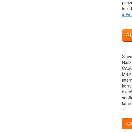
pénzü
fejlő
a Pé
Ak
Szíve
Haszn
CASC
Miér
inter
korre
eseté
segít
káres
KA