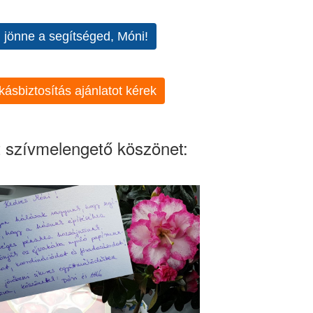
l jönne a segítséged, Móni!
kásbiztosítás ajánlatot kérek
 szívmelengető köszönet: