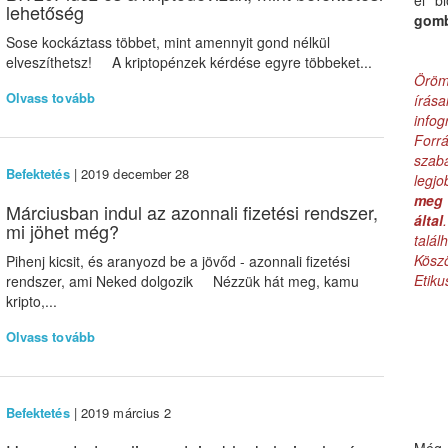
el b
lehetőség
gom
Sose kockáztass többet, mint amennyit gond nélkül
elveszíthetsz! A kriptopénzek kérdése egyre többeket...
Öröm
Olvass tovább
írás
infog
Forr
szab
Befektetés
| 2019 december 28
legj
meg 
Márciusban indul az azonnali fizetési rendszer,
által
mi jöhet még?
talá
Kös
Pihenj kicsit, és aranyozd be a jövőd - azonnali fizetési
Etik
rendszer, ami Neked dolgozik Nézzük hát meg, kamu
kripto,...
Olvass tovább
Befektetés
| 2019 március 2