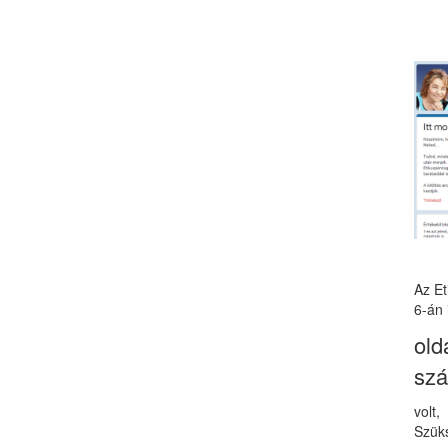
Az E
6-án 
old
sz
volt
Szüks