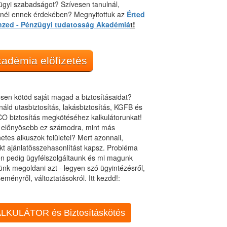
gyi szabadságot? Szívesen tanulnál,
dnél ennek érdekében? Megnyitottuk az
Érted
nzed - Pénzügyi tudatosság Akadémiá
t!
adémia előfizetés
sen kötöd saját magad a biztosításaidat?
áld utasbiztosítás, lakásbiztosítás, KGFB és
O biztosítás megkötéséhez kalkulátorunkat!
t előnyösebb ez számodra, mint más
netes alkuszok felületei? Mert azonnali,
kt ajánlatösszehasonlítást kapsz. Probléma
n pedig ügyfélszolgáltaunk és mi magunk
ünk megoldani azt - legyen szó ügyintézésről,
eményről, változtatásokról. Itt kezdd!:
LKULÁTOR és Biztosításkötés