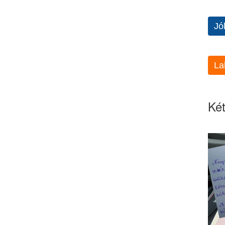
Jó
La
Két