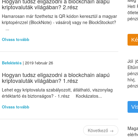
Hogyan tudsz eligazodni a blockchain alapú
Még 
kriptovaluták világában? 2.rész
Heti
ötle
Hamarosan már fizethetsz is QR kódon keresztül a magyar
pénz
kriptopénzzel (BlockNote) - vásárolj vagy ne BlockStockot?
...
Olvass tovább
Ké
Jól 
Befektetés
| 2019 február 26
Eltű
pénz
Hogyan tudsz eligazodni a blockchain alapú
kriptovaluták világában? 1.rész
hívj
pénzü
Lehet egy kriptovaluta szabályozott, átlátható, viszonylag
értéktartó és biztonságos? - 1.rész Kockázatos...
Olvass tovább
Vi
Maga
Következő
→
elérh