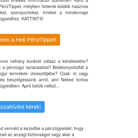
több értékes információt szeretnél? Kérd a
 PénzTippet, melyben hetente küldök hasznos
teket, szempontokat, híreket a mindennapi
ügyeidhez. KATTINTS!
rem a Heti PénzTippet!
jönne néhány konkrét válasz a kérdéseidre?
nt a pénzügyi tanácsadód? Belebonyolódtál a
ügyi termékek útvesztőjébe? Csak írj vagy
, és beszélgessünk arról, ami Neked fontos
gyeidben. Apró betűk nélkül...
sszahívást kérek!
d vennéd a kezedbe a pénzügyeidet, hogy
esd az anyagi biztonságot vagy akár a