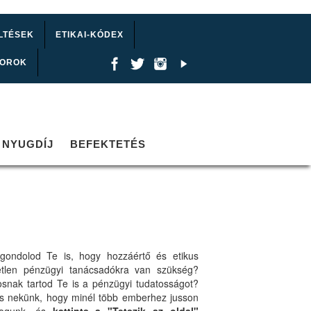
LTÉSEK
ETIKAI-KÓDEX
TOROK
NYUGDÍJ
BEFEKTETÉS
gondolod Te is, hogy hozzáértő és etikus
etlen pénzügyi tanácsadókra van szükség?
osnak tartod Te is a pénzügyi tudatosságot?
ts nekünk, hogy minél több emberhez jusson