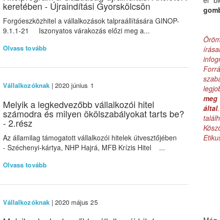
el b
keretében - Újraindítási Gyorskölcsön
gom
Forgóeszközhitel a vállalkozások talpraállítására GINOP-
9.1.1-21 Iszonyatos várakozás előzi meg a...
Öröm
Olvass tovább
írás
infog
Forr
szab
Vállalkozóknak
| 2020 június 1
legj
meg 
Melyik a legkedvezőbb vállalkozói hitel
által
számodra és milyen ökölszabályokat tarts be?
talá
- 2.rész
Kös
Az államilag támogatott vállalkozói hitelek útvesztőjében
Etik
- Széchenyi-kártya, NHP Hajrá, MFB Krízis Hitel ...
Olvass tovább
Vállalkozóknak
| 2020 május 25