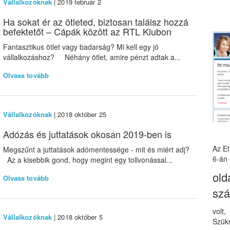
Vállalkozóknak
| 2019 február 2
Ha sokat ér az ötleted, biztosan találsz hozzá
befektetőt – Cápák között az RTL Klubon
Fantasztikus ötlet vagy badarság? Mi kell egy jó
vállalkozáshoz? Néhány ötlet, amire pénzt adtak a...
Olvass tovább
Vállalkozóknak
| 2018 október 25
Adózás és juttatások okosan 2019-ben is
Az E
Megszűnt a juttatások adómentessége - mit és miért adj?
6-án 
Az a kisebbik gond, hogy megint egy tollvonással...
old
Olvass tovább
sz
volt
Vállalkozóknak
| 2018 október 5
Szüks