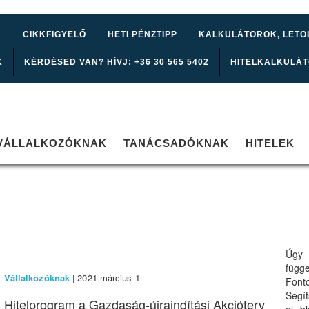
K
CIKKFIGYELŐ
HETI PÉNZTIPP
KALKULÁTOROK, LETÖ
K
KÉRDÉSED VAN? HÍVJ: +36 30 565 5402
HITELKALKULÁ
VÁLLALKOZÓKNAK
TANÁCSADÓKNAK
HITELEK
Úgy 
függ
Vállalkozóknak
| 2021 március 1
Font
Segí
Hitelprogram a Gazdaság-újraindítási Akcióterv