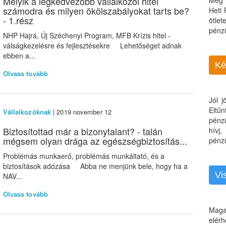
Melyik a legkedvezőbb vállalkozói hitel
Még 
számodra és milyen ökölszabályokat tarts be?
Heti
- 1.rész
ötle
pénz
NHP Hajrá, Új Széchenyi Program, MFB Krízis hitel -
válságkezelésre és fejlesztésekre Lehetőséget adnak
ebben a...
Ké
Olvass tovább
Jól 
Eltű
Vállalkozóknak
| 2019 november 12
pénz
Biztosítottad már a bizonytalant? - talán
hívj
mégsem olyan drága az egészségbiztosítás...
pénzü
Problémás munkaerő, problémás munkáltató, és a
biztosítások adózása Abba ne menjünk bele, hogy ha a
Vi
NAV...
Olvass tovább
Maga
elérh