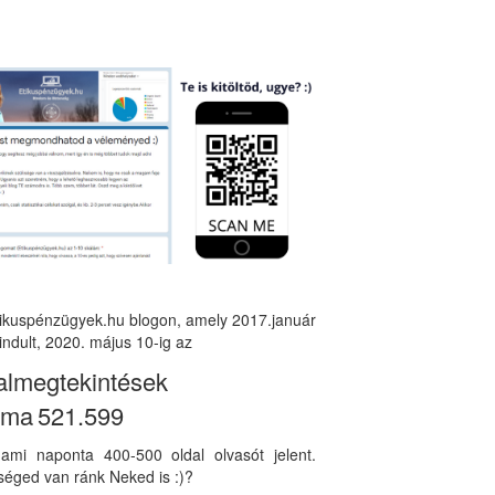
tikuspénzügyek.hu blogon, amely 2017.január
indult, 2020. május 10-ig az
almegtekintések
áma
521.599
, ami naponta 400-500 oldal olvasót jelent.
éged van ránk Neked is :)?