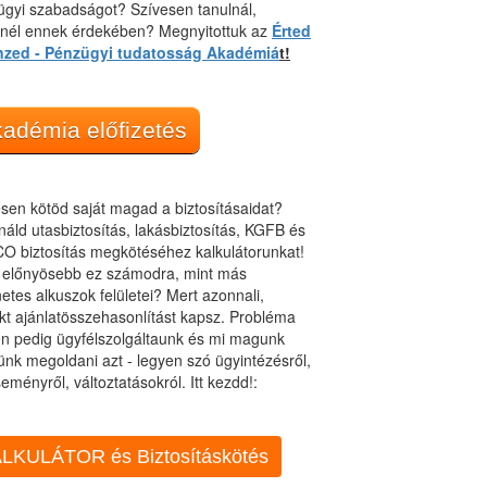
gyi szabadságot? Szívesen tanulnál,
dnél ennek érdekében? Megnyitottuk az
Érted
nzed - Pénzügyi tudatosság Akadémiá
t!
adémia előfizetés
sen kötöd saját magad a biztosításaidat?
áld utasbiztosítás, lakásbiztosítás, KGFB és
O biztosítás megkötéséhez kalkulátorunkat!
t előnyösebb ez számodra, mint más
netes alkuszok felületei? Mert azonnali,
kt ajánlatösszehasonlítást kapsz. Probléma
n pedig ügyfélszolgáltaunk és mi magunk
ünk megoldani azt - legyen szó ügyintézésről,
eményről, változtatásokról. Itt kezdd!:
LKULÁTOR és Biztosításkötés