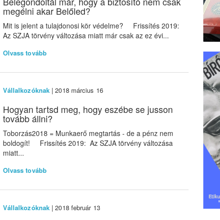
Belegondoltál már, hogy a biztosító nem csak
megélni akar Belőled?
Mit is jelent a tulajdonosi kör védelme? Frissítés 2019:
Az SZJA törvény változása miatt már csak az ez évi...
Olvass tovább
Vállalkozóknak
| 2018 március 16
Hogyan tartsd meg, hogy eszébe se jusson
tovább állni?
Toborzás2018 = Munkaerő megtartás - de a pénz nem
boldogít! Frissítés 2019: Az SZJA törvény változása
miatt...
Olvass tovább
Vállalkozóknak
| 2018 február 13