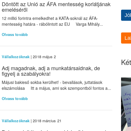
Döntött az Unió az ÁFA mentesség korlátjának
emeléséről
Jó
12 millió forintra emelkedhet a KATA-soknál az ÁFA-
mentesség határa - rábólintott az EU Varga Mihály...
Olvass tovább
La
Vállalkozóknak
| 2018 május 2
Két
Adj magadnak, adj a munkatársaidnak, de
figyelj a szabályokra!
Májusi bakieső sokba kerülhet! - bevallások, juttatások
elszámolása Itt a május, ami sok szempontból fontos a...
Olvass tovább
Vállalkozóknak
| 2018 március 21