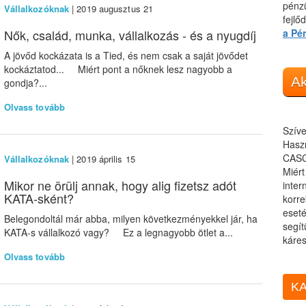
pénzü
Vállalkozóknak
| 2019 augusztus 21
fejlő
Nők, család, munka, vállalkozás - és a nyugdíj
a Pé
A jövőd kockázata is a Tied, és nem csak a saját jövődet
kockáztatod... Miért pont a nőknek lesz nagyobb a
Ak
gondja?...
Olvass tovább
Szíve
Haszn
CASC
Vállalkozóknak
| 2019 április 15
Miér
Mikor ne örülj annak, hogy alig fizetsz adót
inter
KATA-sként?
korre
eseté
Belegondoltál már abba, milyen következményekkel jár, ha
segít
KATA-s vállalkozó vagy? Ez a legnagyobb ötlet a...
káres
Olvass tovább
KA