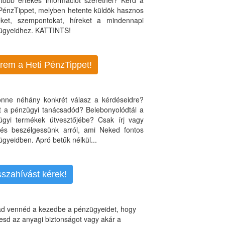
több értékes információt szeretnél? Kérd a
 PénzTippet, melyben hetente küldök hasznos
teket, szempontokat, híreket a mindennapi
ügyeidhez. KATTINTS!
rem a Heti PénzTippet!
jönne néhány konkrét válasz a kérdéseidre?
nt a pénzügyi tanácsadód? Belebonyolódtál a
ügyi termékek útvesztőjébe? Csak írj vagy
, és beszélgessünk arról, ami Neked fontos
gyeidben. Apró betűk nélkül...
sszahívást kérek!
d vennéd a kezedbe a pénzügyeidet, hogy
esd az anyagi biztonságot vagy akár a