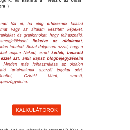
logunk, és
kattints a "Tetszik az oldal"
bra
:)
mel tölt el, ha elég értékesnek találod
aimat vagy az általam készített képeket,
rafikákat és grafikonokat, hogy felhasználd.
ásmegjelöléssel
linkelve
az oldalamat
,
adon teheted. Sokat dolgozom azzal, hogy a
obbat adjam Neked, ezért
kérlek, becsüld
ezzel azt, amit kapsz blogbejegyzéseim
. Minden más felhasználása az oldalon
lható tartalmaknak szerzői jogokat sért.
zönettel, Cziráki Móni, szerző,
uspénzügyek.hu.
KALKULÁTOROK