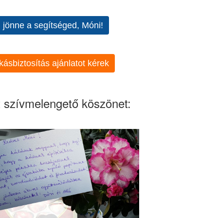
l jönne a segítséged, Móni!
kásbiztosítás ajánlatot kérek
 szívmelengető köszönet: