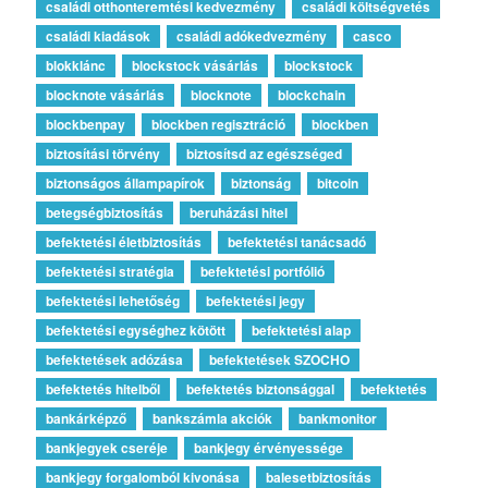
családi otthonteremtési kedvezmény
családi költségvetés
családi kiadások
családi adókedvezmény
casco
blokklánc
blockstock vásárlás
blockstock
blocknote vásárlás
blocknote
blockchain
blockbenpay
blockben regisztráció
blockben
biztosítási törvény
biztosítsd az egészséged
biztonságos állampapírok
biztonság
bitcoin
betegségbiztosítás
beruházási hitel
befektetési életbiztosítás
befektetési tanácsadó
befektetési stratégia
befektetési portfólió
befektetési lehetőség
befektetési jegy
befektetési egységhez kötött
befektetési alap
befektetések adózása
befektetések SZOCHO
befektetés hitelből
befektetés biztonsággal
befektetés
bankárképző
bankszámla akciók
bankmonitor
bankjegyek cseréje
bankjegy érvényessége
bankjegy forgalomból kivonása
balesetbiztosítás