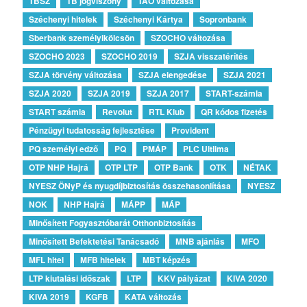
TBSZ
TB jogviszony
TAO változása
Széchenyi hitelek
Széchenyi Kártya
Sopronbank
Sberbank személyikölcsön
SZOCHO változása
SZOCHO 2023
SZOCHO 2019
SZJA visszatérítés
SZJA törvény változása
SZJA elengedése
SZJA 2021
SZJA 2020
SZJA 2019
SZJA 2017
START-számla
START számla
Revolut
RTL Klub
QR kódos fizetés
Pénzügyi tudatosság fejlesztése
Provident
PQ személyi edző
PQ
PMÁP
PLC Ultlima
OTP NHP Hajrá
OTP LTP
OTP Bank
OTK
NÉTAK
NYESZ ÖNyP és nyugdíjbiztosítás összehasonlítása
NYESZ
NOK
NHP Hajrá
MÁPP
MÁP
Minősített Fogyasztóbarát Otthonbiztosítás
Minősített Befektetési Tanácsadó
MNB ajánlás
MFO
MFL hitel
MFB hitelek
MBT képzés
LTP kiutalási időszak
LTP
KKV pályázat
KIVA 2020
KIVA 2019
KGFB
KATA változás