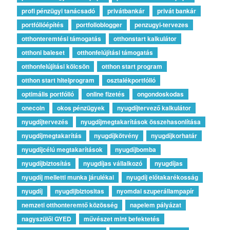
profi pénzügyi tanácsadó
privátbankár
privát bankár
portfólióépítés
portfolioblogger
penzugyi-tervezes
otthonteremtési támogatás
otthonstart kalkulátor
otthoni baleset
otthonfelújítási támogatás
otthonfelújítási kölcsön
otthon start program
otthon start hitelprogram
osztalékportfólió
optimális portfólió
online fizetés
ongondoskodas
onecoin
okos pénzügyek
nyugdíjtervező kalkulátor
nyugdíjtervezés
nyugdíjmegtakarítások összehasonlítása
nyugdíjmegtakarítás
nyugdíjkötvény
nyugdíjkorhatár
nyugdíjcélú megtakarítások
nyugdíjbomba
nyugdíjbiztosítás
nyugdíjas vállalkozó
nyugdíjas
nyugdíj melletti munka járulékai
nyugdíj előtakarékosság
nyugdíj
nyugdijbiztositas
nyomdai szuperállampapír
nemzeti otthonteremtő közösség
napelem pályázat
nagyszülői GYED
művészet mint befektetés