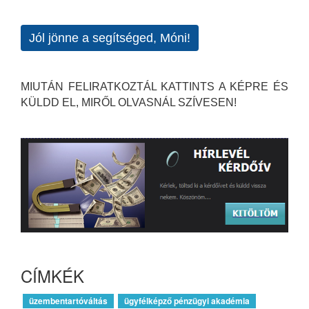
Jól jönne a segítséged, Móni!
MIUTÁN FELIRATKOZTÁL KATTINTS A KÉPRE ÉS
KÜLDD EL, MIRŐL OLVASNÁL SZÍVESEN!
CÍMKÉK
üzembentartóváltás
ügyfélképző pénzügyi akadémia