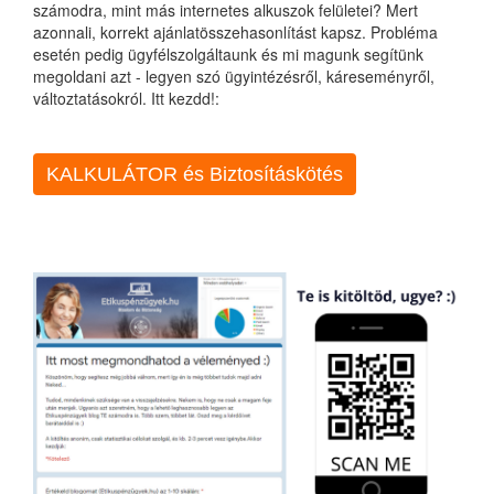
számodra, mint más internetes alkuszok felületei? Mert
azonnali, korrekt ajánlatösszehasonlítást kapsz. Probléma
esetén pedig ügyfélszolgáltaunk és mi magunk segítünk
megoldani azt - legyen szó ügyintézésről, káreseményről,
változtatásokról. Itt kezdd!:
KALKULÁTOR és Biztosításkötés