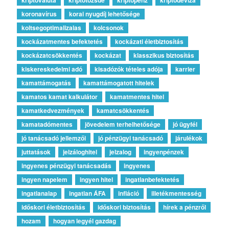
koronavírus
korai nyugdíj lehetősége
koltsegoptimalizalas
kolcsonok
kockázatmentes befektetés
kockázati életbiztosítás
kockázatcsökkentés
kockázat
klasszikus biztosítás
kiskereskedelmi adó
kisadózók tételes adója
karrier
kamattámogatás
kamattámogatott hitelek
kamatos kamat kalkulátor
kamatmentes hitel
kamatkedvezmények
kamatcsökkentés
kamatadómentes
jövedelem terhelhetősége
jó ügyfél
jó tanácsadó jellemzői
jó pénzügyi tanácsadó
járulékok
juttatások
jelzáloghitel
jelzalog
ingyenpénzek
ingyenes pénzügyi tanácsadás
ingyenes
ingyen napelem
ingyen hitel
ingatlanbefektetés
ingatlanalap
ingatlan ÁFA
infláció
illetékmentesség
időskori életbiztosítás
időskori biztosítás
hírek a pénzről
hozam
hogyan legyél gazdag