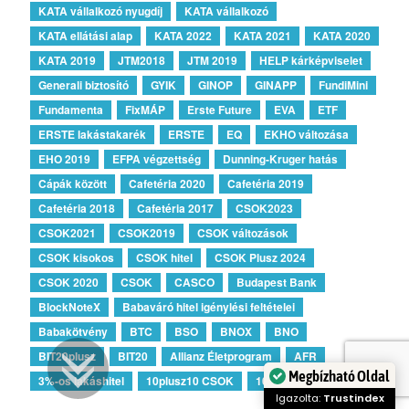
KATA vállalkozó nyugdíj
KATA vállalkozó
KATA ellátási alap
KATA 2022
KATA 2021
KATA 2020
KATA 2019
JTM2018
JTM 2019
HELP kárképviselet
Generali biztosító
GYIK
GINOP
GINAPP
FundiMini
Fundamenta
FixMÁP
Erste Future
EVA
ETF
ERSTE lakástakarék
ERSTE
EQ
EKHO változása
EHO 2019
EFPA végzettség
Dunning-Kruger hatás
Cápák között
Cafetéria 2020
Cafetéria 2019
Cafetéria 2018
Cafetéria 2017
CSOK2023
CSOK2021
CSOK2019
CSOK változások
CSOK kisokos
CSOK hitel
CSOK Plusz 2024
CSOK 2020
CSOK
CASCO
Budapest Bank
BlockNoteX
Babaváró hitel igénylési feltételei
Babakötvény
BTC
BSO
BNOX
BNO
BIT20plusz
BIT20
Allianz Életprogram
AFR
3%-os lakáshitel
10plusz10 CSOK
10plus15 CSOK
Megbízható Oldal