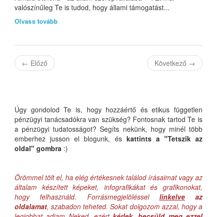
valószínűleg Te is tudod, hogy állami támogatást...
Olvass tovább
←
Előző
Következő
→
Úgy gondolod Te is, hogy hozzáértő és etikus független
pénzügyi tanácsadókra van szükség? Fontosnak tartod Te is
a pénzügyi tudatosságot? Segíts nekünk, hogy minél több
emberhez jusson el blogunk, és
kattints a "Tetszik az
oldal" gombra
:)
Örömmel tölt el, ha elég értékesnek találod írásaimat vagy az
általam készített képeket, infografikákat és grafikonokat,
hogy felhasználd. Forrásmegjelöléssel
linkelve
az
oldalamat
, szabadon teheted. Sokat dolgozom azzal, hogy a
legjobbat adjam Neked, ezért
kérlek, becsüld meg ezzel