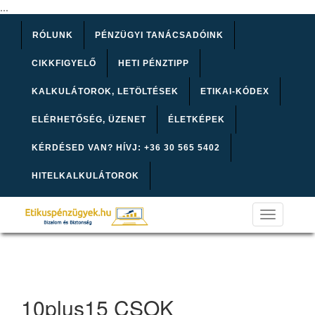
...
RÓLUNK
PÉNZÜGYI TANÁCSADÓINK
CIKKFIGYELŐ
HETI PÉNZTIPP
KALKULÁTOROK, LETÖLTÉSEK
ETIKAI-KÓDEX
ELÉRHETŐSÉG, ÜZENET
ÉLETKÉPEK
KÉRDÉSED VAN? HÍVJ: +36 30 565 5402
HITELKALKULÁTOROK
Toggle
navigation
10plus15 CSOK