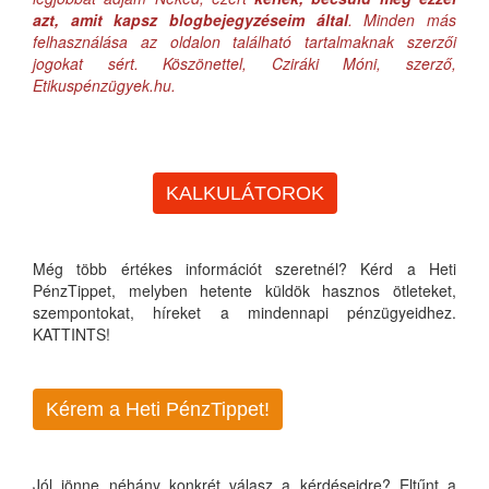
azt, amit kapsz blogbejegyzéseim által
. Minden más
felhasználása az oldalon található tartalmaknak szerzői
jogokat sért. Köszönettel, Cziráki Móni, szerző,
Etikuspénzügyek.hu.
KALKULÁTOROK
Még több értékes információt szeretnél? Kérd a Heti
PénzTippet, melyben hetente küldök hasznos ötleteket,
szempontokat, híreket a mindennapi pénzügyeidhez.
KATTINTS!
Kérem a Heti PénzTippet!
Jól jönne néhány konkrét válasz a kérdéseidre? Eltűnt a