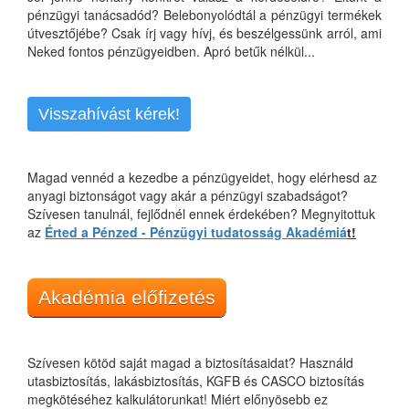
pénzügyi tanácsadód? Belebonyolódtál a pénzügyi termékek
útvesztőjébe? Csak írj vagy hívj, és beszélgessünk arról, ami
Neked fontos pénzügyeidben. Apró betűk nélkül...
Visszahívást kérek!
Magad vennéd a kezedbe a pénzügyeidet, hogy elérhesd az
anyagi biztonságot vagy akár a pénzügyi szabadságot?
Szívesen tanulnál, fejlődnél ennek érdekében? Megnyitottuk
az
Érted a Pénzed - Pénzügyi tudatosság Akadémiá
t!
Akadémia előfizetés
Szívesen kötöd saját magad a biztosításaidat? Használd
utasbiztosítás, lakásbiztosítás, KGFB és CASCO biztosítás
megkötéséhez kalkulátorunkat! Miért előnyösebb ez