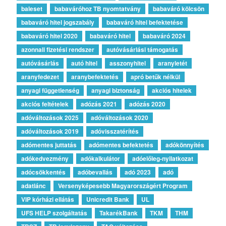
baleset
babaváróhoz TB nyomtatvány
babaváró kölcsön
babaváró hitel jogszabály
babaváró hitel befektetése
babaváró hitel 2020
babaváró hitel
babaváró 2024
azonnali fizetési rendszer
autóvásárlási támogatás
autóvásárlás
autó hitel
asszonyhitel
aranyletét
aranyfedezet
aranybefektetés
apró betűk nélkül
anyagi függetlenség
anyagi biztonság
akciós hitelek
akciós feltételek
adózás 2021
adózás 2020
adóváltozások 2025
adóváltozások 2020
adóváltozások 2019
adóvisszatérítés
adómentes juttatás
adómentes befektetés
adókönnyítés
adókedvezmény
adókalkulátor
adóelőleg-nyilatkozat
adócsökkentés
adóbevallás
adó 2023
adó
adatlánc
Versenyképesebb Magyarországért Program
VIP kórházi ellátás
Unicredit Bank
UL
UFS HELP szolgáltatás
TakarékBank
TKM
THM