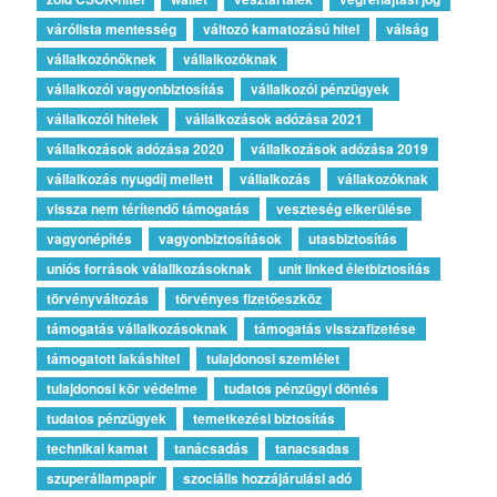
várólista mentesség
változó kamatozású hitel
válság
vállalkozónőknek
vállalkozóknak
vállalkozói vagyonbiztosítás
vállalkozói pénzügyek
vállalkozói hitelek
vállalkozások adózása 2021
vállalkozások adózása 2020
vállalkozások adózása 2019
vállalkozás nyugdíj mellett
vállalkozás
vállakozóknak
vissza nem térítendő támogatás
veszteség elkerülése
vagyonépítés
vagyonbiztosítások
utasbiztosítás
uniós források válallkozásoknak
unit linked életbiztosítás
törvényváltozás
törvényes fizetőeszköz
támogatás vállalkozásoknak
támogatás visszafizetése
támogatott lakáshitel
tulajdonosi szemlélet
tulajdonosi kör védelme
tudatos pénzügyi döntés
tudatos pénzügyek
temetkezési biztosítás
technikai kamat
tanácsadás
tanacsadas
szuperállampapír
szociális hozzájárulási adó