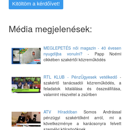
Kitöltöm a kérdőívet!
Média megjelenések:
MEGLEPETÉS női magazin - 40 évesen
nyugdíjba vonulni?
- Papp Noémi
cikkében szakértői közreműködés
RTL KLUB - PénzÜgyesek vetélkedő
-
szakértő tanácsadói közreműködés, a
feladatok kitalálása és összeállítása,
valamint részvétel a zsűriben
ATV Híradóban
Somos Andrással
pénzügyi szakértőként arról, mi a
következménye a karácsonyra felvett
személyi kölcsönöknek