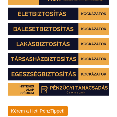
Kérem a Heti PénzTippet!