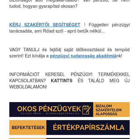
tudod, hogyan gyarapítsd okosan?
KÉRJ SZAKÉRTŐI SEGÍTSÉGET
! Független pénzügyi
tanácsadás, ami Rólad szól - apró betűk nélkül...
VAGY TANULJ és fejlődj saját időbeosztásod és tempód
szerint! Ezt kínálja a
pénzügyi tudatosság akadémiá
nk!
INFORMÁCIÓT KERESEL PÉNZÜGYI TERMÉKEKKEL
KAPCSOLATBAN?
KATTINTS
ÉS TALÁLD MEG ÚJ
WEBOLDALAMON!