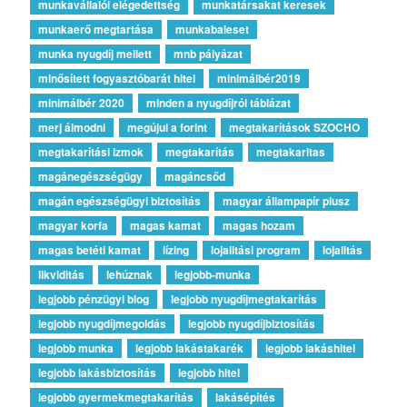
munkavállalói elégedettség
munkatársakat keresek
munkaerő megtartása
munkabaleset
munka nyugdíj mellett
mnb pályázat
minősített fogyasztóbarát hitel
minimálbér2019
minimálbér 2020
minden a nyugdíjról táblázat
merj álmodni
megújul a forint
megtakarítások SZOCHO
megtakarítási izmok
megtakarítás
megtakaritas
magánegészségügy
magáncsőd
magán egészségügyi biztosítás
magyar állampapír plusz
magyar korfa
magas kamat
magas hozam
magas betéti kamat
lízing
lojalitási program
lojalitás
likviditás
lehúznak
legjobb-munka
legjobb pénzügyi blog
legjobb nyugdíjmegtakarítás
legjobb nyugdíjmegoldás
legjobb nyugdíjbiztosítás
legjobb munka
legjobb lakástakarék
legjobb lakáshitel
legjobb lakásbiztosítás
legjobb hitel
legjobb gyermekmegtakarítás
lakásépítés