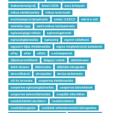
fedezetlenségi díj
falusi CSOk
euro árfolyam
etikus életbiztosítás
etikus tanácsadó
eszközalapú kriptopénzek
ember CASCO
elérni a célt
elsétálás joga
elektronikus kárbejelentés
egészségügyi ellátás
egészségpénztár
egészségbiztosítás
egészség
egyéni vállalkozó
egyszeri díjas életbiztosítás
egyes meghatározott juttatások
ePay
eKár
eBSO
e-kárbejelentő
díjtalanul letölthető
dolgozz velünk
dokitokosan
dokit okosan
diákmunka
diákhitel elengedés
diverzifikáció
devizahitel
deviza befektetés
cél és tervezés
csoportos életbiztosítás
csoportos egészségbiztosítás
csoportos biztosítások
csoportos balesetbiztosítás
csapdák elkerülése
családvédelmi akcióterv
családvédelem
családtámogatás
családok otthonteremtési támogatása