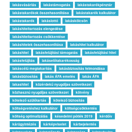
lakásvásárlás
lakástámogatás
lakástakarékpénztár
lakástakarékok összehasonlítása
lakástakarék kalkulátor
lakástakarék
lakáslottó
lakáskölcsön
lakáshiteltartozás elengedése
lakáshiteltartozás csökkentése
lakáshitelek összehasonlítása
lakáshitel kalkulátor
lakáshitel
lakásfelújítási támogatás
lakásfelújítási hitel
lakásfelújítás
lakáselőtakarékosság
lakáscélú megtakarítás
lakásbiztosítás felmondása
lakásbiztosítás
lakás ÁFA emelés
lakás ÁFA
lakashitel
közérdekű nyugdíjas szövetkezet
közhasznú nyugdíjas szövetkezet
kötvény
kötelező szülőtartás
kötelező biztosítás
költségvetéshez kalkulátor
költségcsökkentés
költség optimalizálás
késedelmi pótlék 2019
kérdőív
kárügyintézés
kárképviselet
kárbejelentés
kriptovaluta
kriptotőzsde
kriptopénz
kriptodeviza