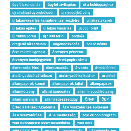
ügyfélazonosítás
ügyfél átvilágítás
út a boldogsághoz
újraindítási gyorskölcsön
új nyugdíjkötvény
új lakásvásárlás kamatmentes részletre
új lakástakarék
új lakás építés
új lakás vásárlás
új 500 forint
új 10000 forint
új 1000 forint
öröklés
öregedő társadalom
öngondoskodás
önerő nélkül
érzelmi intelligencia
érvényes pénzeink
érvényes bankjegyeink
értékpapírszámla
életkezdési hitel
életbiztosítás
átverés
áthidaló hitel
átalányadózó vállalkozó
átalányadó kalkulátor
áruhitel
állampapírok kamat
állampapírok fajtái
állampapírok
államkötvény
állami támogatás
állami nyugdíjkötvény
állami garancia
állami egészségügy
ÖNyP
ÖEP
Érted a Pénzed Akadémia
ÁFA visszatérítés építésnél
ÁFA visszatérítés
ÁFA mentesség
zöld otthon program
zöld lakáshitelek összehasonlítása
zöld hitel
zöld CSOK-hitel
wallet
vésztartalék
végrehajtási jog