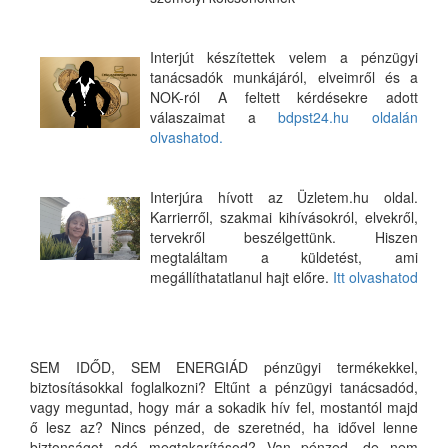
Interjút készítettek velem a pénzügyi
tanácsadók munkájáról, elveimről és a
NOK-ról A feltett kérdésekre adott
válaszaimat a
bdpst24.hu oldalán
olvashatod.
Interjúra hívott az Üzletem.hu oldal.
Karrierről, szakmai kihívásokról, elvekről,
tervekről beszélgettünk. Hiszen
megtaláltam a küldetést, ami
megállíthatatlanul hajt előre.
Itt olvashatod
SEM IDŐD, SEM ENERGIÁD pénzügyi termékekkel,
biztosításokkal foglalkozni? Eltűnt a pénzügyi tanácsadód,
vagy meguntad, hogy már a sokadik hív fel, mostantól majd
ő lesz az? Nincs pénzed, de szeretnéd, ha idővel lenne
biztonságot adó megtakarításod? Van pénzed, de nem