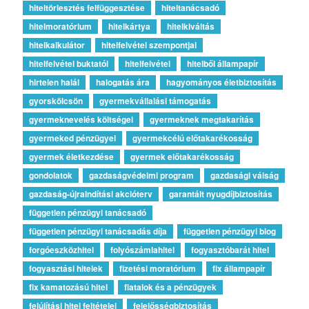
hiteltörlesztés felfüggesztése
hiteltanácsadó
hitelmoratórium
hitelkártya
hitelkiváltás
hitelkalkulátor
hitelfelvétel szempontjai
hitelfelvétel buktatói
hitelfelvétel
hitelből állampapír
hirtelen halál
halogatás ára
hagyományos életbiztosítás
gyorskölcsön
gyermekvállalási támogatás
gyermeknevelés költségei
gyermeknek megtakarítás
gyermeked pénzügyei
gyermekcélú előtakarékosság
gyermek életkezdése
gyermek előtakarékosság
gondolatok
gazdaságvédelmi program
gazdasági válság
gazdaság-újraindítási akcióterv
garantált nyugdíjbiztosítás
független pénzügyi tanácsadó
független pénzügyi tanácsadás díja
független pénzügyi blog
forgóeszközhitel
folyószámlahitel
fogyasztóbarát hitel
fogyasztási hitelek
fizetési moratórium
fix állampapír
fix kamatozású hitel
fiatalok és a pénzügyek
felújítási hitel feltételei
felelősségbiztosítás