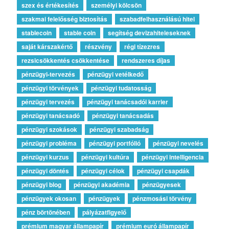
szex és értékesítés
személyi kölcsön
szakmai felelősség biztosítás
szabadfelhasználású hitel
stablecoin
stable coin
segítség devizahiteleseknek
saját kárszakértő
részvény
régi tízezres
rezsicsökkentés csökkentése
rendszeres díjas
pénzügyi-tervezés
pénzügyi vetélkedő
pénzügyi törvények
pénzügyi tudatosság
pénzügyi tervezés
pénzügyi tanácsadói karrier
pénzügyi tanácsadó
pénzügyi tanácsadás
pénzügyi szokások
pénzügyi szabadság
pénzügyi probléma
pénzügyi portfólió
pénzügyi nevelés
pénzügyi kurzus
pénzügyi kultúra
pénzügyi intelligencia
pénzügyi döntés
pénzügyi célok
pénzügyi csapdák
pénzügyi blog
pénzügyi akadémia
pénzügyesek
pénzügyek okosan
pénzügyek
pénzmosási törvény
pénz börtönében
pályázatfigyelő
prémium magyar állampapír
prémium euró állampapír