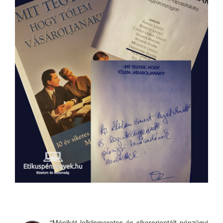
"Mónikát lelkiismeretes és sikerorientált pénzügyi