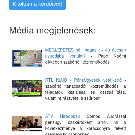
Kitöltöm a kérdőívet!
Média megjelenések:
MEGLEPETÉS női magazin - 40 évesen
nyugdíjba vonulni?
- Papp Noémi
cikkében szakértői közreműködés
RTL KLUB - PénzÜgyesek vetélkedő
-
szakértő tanácsadói közreműködés, a
feladatok kitalálása és összeállítása,
valamint részvétel a zsűriben
ATV Híradóban
Somos Andrással
pénzügyi szakértőként arról, mi a
következménye a karácsonyra felvett
személyi kölcsönöknek