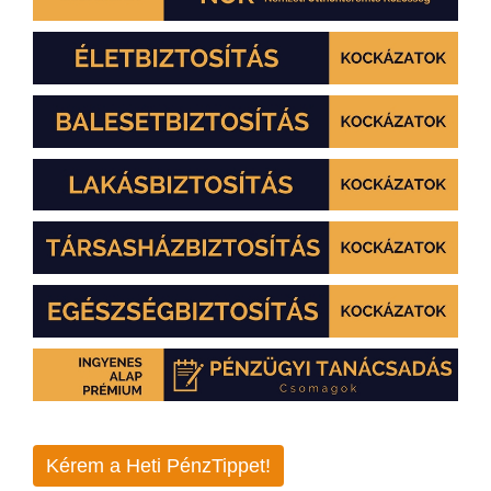
Kérem a Heti PénzTippet!