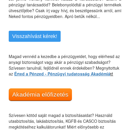
pénzügyi tanácsadód? Belebonyolódtál a pénzügyi termékek
útvesztőjébe? Csak írj vagy hívj, és beszélgessünk arról, ami
Neked fontos pénzügyeidben. Apró betűk nélkül...
Visszahívást kérek!
Magad vennéd a kezedbe a pénzügyeidet, hogy elérhesd az
anyagi biztonságot vagy akár a pénzügyi szabadságot?
Szívesen tanulnál, fejlődnél ennek érdekében? Megnyitottuk
az
Érted a Pénzed - Pénzügyi tudatosság Akadémiá
t!
Akadémia előfizetés
Szívesen kötöd saját magad a biztosításaidat? Használd
utasbiztosítás, lakásbiztosítás, KGFB és CASCO biztosítás
megkötéséhez kalkulátorunkat! Miért előnyösebb ez