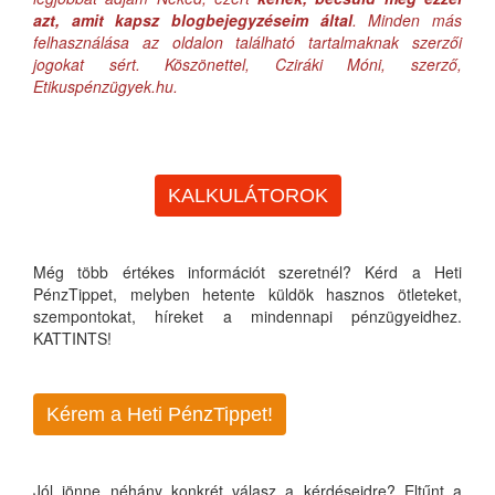
azt, amit kapsz blogbejegyzéseim által
. Minden más
felhasználása az oldalon található tartalmaknak szerzői
jogokat sért. Köszönettel, Cziráki Móni, szerző,
Etikuspénzügyek.hu.
KALKULÁTOROK
Még több értékes információt szeretnél? Kérd a Heti
PénzTippet, melyben hetente küldök hasznos ötleteket,
szempontokat, híreket a mindennapi pénzügyeidhez.
KATTINTS!
Kérem a Heti PénzTippet!
Jól jönne néhány konkrét válasz a kérdéseidre? Eltűnt a