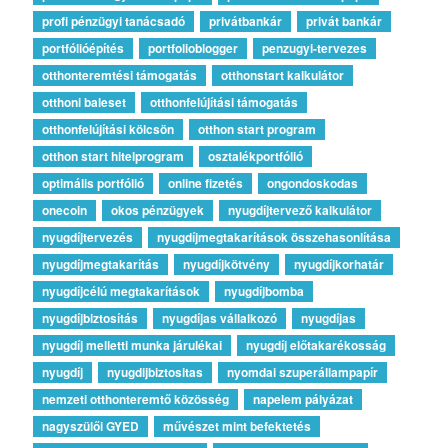
profi pénzügyi tanácsadó
privátbankár
privát bankár
portfólióépítés
portfolioblogger
penzugyi-tervezes
otthonteremtési támogatás
otthonstart kalkulátor
otthoni baleset
otthonfelújítási támogatás
otthonfelújítási kölcsön
otthon start program
otthon start hitelprogram
osztalékportfólió
optimális portfólió
online fizetés
ongondoskodas
onecoin
okos pénzügyek
nyugdíjtervező kalkulátor
nyugdíjtervezés
nyugdíjmegtakarítások összehasonlítása
nyugdíjmegtakarítás
nyugdíjkötvény
nyugdíjkorhatár
nyugdíjcélú megtakarítások
nyugdíjbomba
nyugdíjbiztosítás
nyugdíjas vállalkozó
nyugdíjas
nyugdíj melletti munka járulékai
nyugdíj előtakarékosság
nyugdíj
nyugdijbiztositas
nyomdai szuperállampapír
nemzeti otthonteremtő közösség
napelem pályázat
nagyszülői GYED
művészet mint befektetés