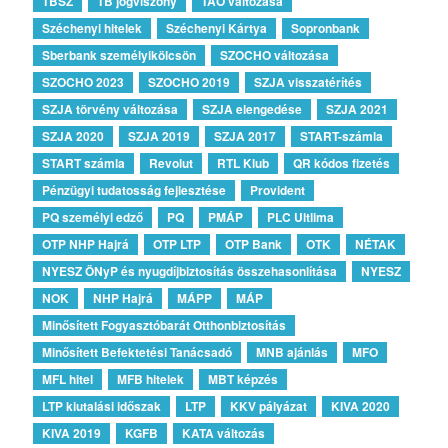
TBSZ
TB jogviszony
TAO változása
Széchenyi hitelek
Széchenyi Kártya
Sopronbank
Sberbank személyikölcsön
SZOCHO változása
SZOCHO 2023
SZOCHO 2019
SZJA visszatérítés
SZJA törvény változása
SZJA elengedése
SZJA 2021
SZJA 2020
SZJA 2019
SZJA 2017
START-számla
START számla
Revolut
RTL Klub
QR kódos fizetés
Pénzügyi tudatosság fejlesztése
Provident
PQ személyi edző
PQ
PMÁP
PLC Ultlima
OTP NHP Hajrá
OTP LTP
OTP Bank
OTK
NÉTAK
NYESZ ÖNyP és nyugdíjbiztosítás összehasonlítása
NYESZ
NOK
NHP Hajrá
MÁPP
MÁP
Minősített Fogyasztóbarát Otthonbiztosítás
Minősített Befektetési Tanácsadó
MNB ajánlás
MFO
MFL hitel
MFB hitelek
MBT képzés
LTP kiutalási időszak
LTP
KKV pályázat
KIVA 2020
KIVA 2019
KGFB
KATA változás