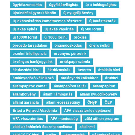
ügyfélazonosítás
ügyfél átvilágítás
út a boldogsághoz
újraindítási gyorskölcsön
új nyugdíjkötvény
új lakásvásárlás kamatmentes részletre
új lakástakarék
új lakás építés
új lakás vásárlás
új 500 forint
új 10000 forint
új 1000 forint
öröklés
öregedő társadalom
öngondoskodás
önerő nélkül
érzelmi intelligencia
érvényes pénzeink
érvényes bankjegyeink
értékpapírszámla
életkezdési hitel
életbiztosítás
átverés
áthidaló hitel
átalányadózó vállalkozó
átalányadó kalkulátor
áruhitel
állampapírok kamat
állampapírok fajtái
állampapírok
államkötvény
állami támogatás
állami nyugdíjkötvény
állami garancia
állami egészségügy
ÖNyP
ÖEP
Érted a Pénzed Akadémia
ÁFA visszatérítés építésnél
ÁFA visszatérítés
ÁFA mentesség
zöld otthon program
zöld lakáshitelek összehasonlítása
zöld hitel
zöld CSOK-hitel
wallet
vésztartalék
végrehajtási jog