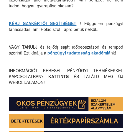
tudod, hogyan gyarapítsd okosan?
KÉRJ SZAKÉRTŐI SEGÍTSÉGET
! Független pénzügyi
tanácsadás, ami Rólad szól - apró betűk nélkül...
VAGY TANULJ és fejlődj saját időbeosztásod és tempód
szerint! Ezt kínálja a
pénzügyi tudatosság akadémiá
nk!
INFORMÁCIÓT KERESEL PÉNZÜGYI TERMÉKEKKEL
KAPCSOLATBAN?
KATTINTS
ÉS TALÁLD MEG ÚJ
WEBOLDALAMON!