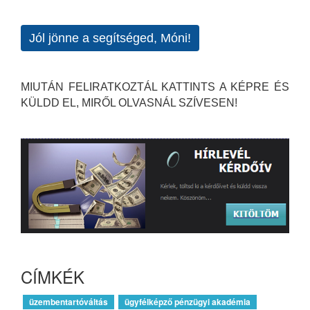
Jól jönne a segítséged, Móni!
MIUTÁN FELIRATKOZTÁL KATTINTS A KÉPRE ÉS
KÜLDD EL, MIRŐL OLVASNÁL SZÍVESEN!
CÍMKÉK
üzembentartóváltás
ügyfélképző pénzügyi akadémia