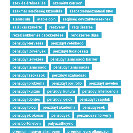
szex és értékesítés
személyi kölcsön
szakmai felelősség biztosítás
szabadfelhasználású hitel
stablecoin
stable coin
segítség devizahiteleseknek
saját kárszakértő
részvény
régi tízezres
rezsicsökkentés csökkentése
rendszeres díjas
pénzügyi-tervezés
pénzügyi vetélkedő
pénzügyi törvények
pénzügyi tudatosság
pénzügyi tervezés
pénzügyi tanácsadói karrier
pénzügyi tanácsadó
pénzügyi tanácsadás
pénzügyi szokások
pénzügyi szabadság
pénzügyi probléma
pénzügyi portfólió
pénzügyi nevelés
pénzügyi kurzus
pénzügyi kultúra
pénzügyi intelligencia
pénzügyi döntés
pénzügyi célok
pénzügyi csapdák
pénzügyi blog
pénzügyi akadémia
pénzügyesek
pénzügyek okosan
pénzügyek
pénzmosási törvény
pénz börtönében
pályázatfigyelő
prémium magyar állampapír
prémium euró állampapír