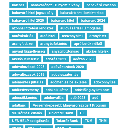
baleset
babaváróhoz TB nyomtatvány
babaváró kölcsön
babaváró hitel jogszabály
babaváró hitel befektetése
babaváró hitel 2020
babaváró hitel
babaváró 2024
azonnali fizetési rendszer
autóvásárlási támogatás
autóvásárlás
autó hitel
asszonyhitel
aranyletét
aranyfedezet
aranybefektetés
apró betűk nélkül
anyagi függetlenség
anyagi biztonság
akciós hitelek
akciós feltételek
adózás 2021
adózás 2020
adóváltozások 2025
adóváltozások 2020
adóváltozások 2019
adóvisszatérítés
adómentes juttatás
adómentes befektetés
adókönnyítés
adókedvezmény
adókalkulátor
adóelőleg-nyilatkozat
adócsökkentés
adóbevallás
adó 2023
adó
adatlánc
Versenyképesebb Magyarországért Program
VIP kórházi ellátás
Unicredit Bank
UL
UFS HELP szolgáltatás
TakarékBank
TKM
THM