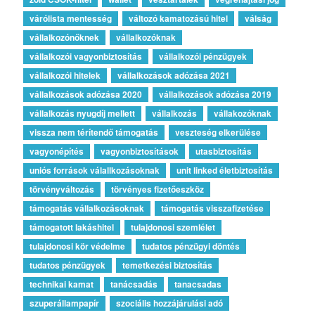
várólista mentesség
változó kamatozású hitel
válság
vállalkozónőknek
vállalkozóknak
vállalkozói vagyonbiztosítás
vállalkozói pénzügyek
vállalkozói hitelek
vállalkozások adózása 2021
vállalkozások adózása 2020
vállalkozások adózása 2019
vállalkozás nyugdíj mellett
vállalkozás
vállakozóknak
vissza nem térítendő támogatás
veszteség elkerülése
vagyonépítés
vagyonbiztosítások
utasbiztosítás
uniós források válallkozásoknak
unit linked életbiztosítás
törvényváltozás
törvényes fizetőeszköz
támogatás vállalkozásoknak
támogatás visszafizetése
támogatott lakáshitel
tulajdonosi szemlélet
tulajdonosi kör védelme
tudatos pénzügyi döntés
tudatos pénzügyek
temetkezési biztosítás
technikai kamat
tanácsadás
tanacsadas
szuperállampapír
szociális hozzájárulási adó