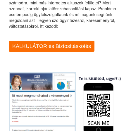
számodra, mint más internetes alkuszok felületei? Mert
azonnali, korrekt ajánlatösszehasonlítást kapsz. Probléma
esetén pedig ügyfélszolgáltaunk és mi magunk segítünk
megoldani azt - legyen szó ügyintézésről, káreseményről,
változtatásokról. Itt kezdd!:
KALKULÁTOR és Biztosításkötés