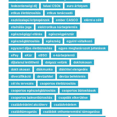
fedezetlenségi díj
falusi CSOk
euro árfolyam
etikus életbiztosítás
etikus tanácsadó
eszközalapú kriptopénzek
ember CASCO
elérni a célt
elsétálás joga
elektronikus kárbejelentés
egészségügyi ellátás
egészségpénztár
egészségbiztosítás
egészség
egyéni vállalkozó
egyszeri díjas életbiztosítás
egyes meghatározott juttatások
ePay
eKár
eBSO
e-kárbejelentő
díjtalanul letölthető
dolgozz velünk
dokitokosan
dokit okosan
diákmunka
diákhitel elengedés
diverzifikáció
devizahitel
deviza befektetés
cél és tervezés
csoportos életbiztosítás
csoportos egészségbiztosítás
csoportos biztosítások
csoportos balesetbiztosítás
csapdák elkerülése
családvédelmi akcióterv
családvédelem
családtámogatás
családok otthonteremtési támogatása