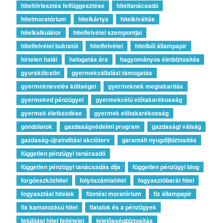
hiteltörlesztés felfüggesztése
hiteltanácsadó
hitelmoratórium
hitelkártya
hitelkiváltás
hitelkalkulátor
hitelfelvétel szempontjai
hitelfelvétel buktatói
hitelfelvétel
hitelből állampapír
hirtelen halál
halogatás ára
hagyományos életbiztosítás
gyorskölcsön
gyermekvállalási támogatás
gyermeknevelés költségei
gyermeknek megtakarítás
gyermeked pénzügyei
gyermekcélú előtakarékosság
gyermek életkezdése
gyermek előtakarékosság
gondolatok
gazdaságvédelmi program
gazdasági válság
gazdaság-újraindítási akcióterv
garantált nyugdíjbiztosítás
független pénzügyi tanácsadó
független pénzügyi tanácsadás díja
független pénzügyi blog
forgóeszközhitel
folyószámlahitel
fogyasztóbarát hitel
fogyasztási hitelek
fizetési moratórium
fix állampapír
fix kamatozású hitel
fiatalok és a pénzügyek
felújítási hitel feltételei
felelősségbiztosítás