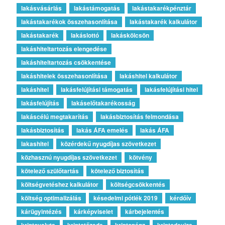
lakásvásárlás
lakástámogatás
lakástakarékpénztár
lakástakarékok összehasonlítása
lakástakarék kalkulátor
lakástakarék
lakáslottó
lakáskölcsön
lakáshiteltartozás elengedése
lakáshiteltartozás csökkentése
lakáshitelek összehasonlítása
lakáshitel kalkulátor
lakáshitel
lakásfelújítási támogatás
lakásfelújítási hitel
lakásfelújítás
lakáselőtakarékosság
lakáscélú megtakarítás
lakásbiztosítás felmondása
lakásbiztosítás
lakás ÁFA emelés
lakás ÁFA
lakashitel
közérdekű nyugdíjas szövetkezet
közhasznú nyugdíjas szövetkezet
kötvény
kötelező szülőtartás
kötelező biztosítás
költségvetéshez kalkulátor
költségcsökkentés
költség optimalizálás
késedelmi pótlék 2019
kérdőív
kárügyintézés
kárképviselet
kárbejelentés
kriptovaluta
kriptotőzsde
kriptopénz
kriptodeviza