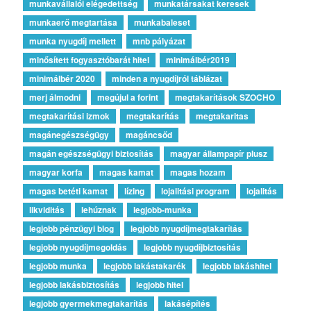
munkavállalói elégedettség
munkatársakat keresek
munkaerő megtartása
munkabaleset
munka nyugdíj mellett
mnb pályázat
minősített fogyasztóbarát hitel
minimálbér2019
minimálbér 2020
minden a nyugdíjról táblázat
merj álmodni
megújul a forint
megtakarítások SZOCHO
megtakarítási izmok
megtakarítás
megtakaritas
magánegészségügy
magáncsőd
magán egészségügyi biztosítás
magyar állampapír plusz
magyar korfa
magas kamat
magas hozam
magas betéti kamat
lízing
lojalitási program
lojalitás
likviditás
lehúznak
legjobb-munka
legjobb pénzügyi blog
legjobb nyugdíjmegtakarítás
legjobb nyugdíjmegoldás
legjobb nyugdíjbiztosítás
legjobb munka
legjobb lakástakarék
legjobb lakáshitel
legjobb lakásbiztosítás
legjobb hitel
legjobb gyermekmegtakarítás
lakásépítés