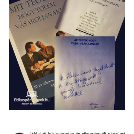
"Mónikát lelkiismeretes és sikerorientált pénzügyi