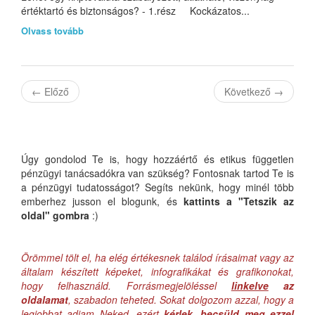
értéktartó és biztonságos? - 1.rész Kockázatos...
Olvass tovább
←
Előző
Következő
→
Úgy gondolod Te is, hogy hozzáértő és etikus független
pénzügyi tanácsadókra van szükség? Fontosnak tartod Te is
a pénzügyi tudatosságot? Segíts nekünk, hogy minél több
emberhez jusson el blogunk, és
kattints a "Tetszik az
oldal" gombra
:)
Örömmel tölt el, ha elég értékesnek találod írásaimat vagy az
általam készített képeket, infografikákat és grafikonokat,
hogy felhasználd. Forrásmegjelöléssel
linkelve
az
oldalamat
, szabadon teheted. Sokat dolgozom azzal, hogy a
legjobbat adjam Neked, ezért
kérlek, becsüld meg ezzel