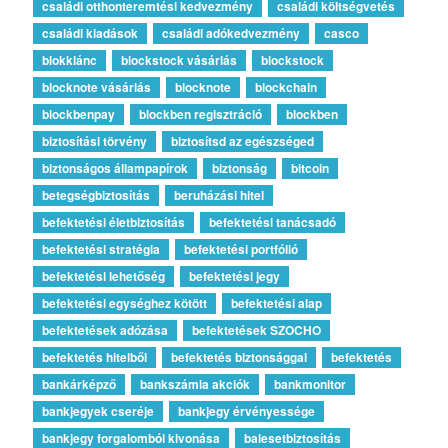
családi otthonteremtési kedvezmény
családi költségvetés
családi kiadások
családi adókedvezmény
casco
blokklánc
blockstock vásárlás
blockstock
blocknote vásárlás
blocknote
blockchain
blockbenpay
blockben regisztráció
blockben
biztosítási törvény
biztosítsd az egészséged
biztonságos állampapírok
biztonság
bitcoin
betegségbiztosítás
beruházási hitel
befektetési életbiztosítás
befektetési tanácsadó
befektetési stratégia
befektetési portfólió
befektetési lehetőség
befektetési jegy
befektetési egységhez kötött
befektetési alap
befektetések adózása
befektetések SZOCHO
befektetés hitelből
befektetés biztonsággal
befektetés
bankárképző
bankszámla akciók
bankmonitor
bankjegyek cseréje
bankjegy érvényessége
bankjegy forgalomból kivonása
balesetbiztosítás