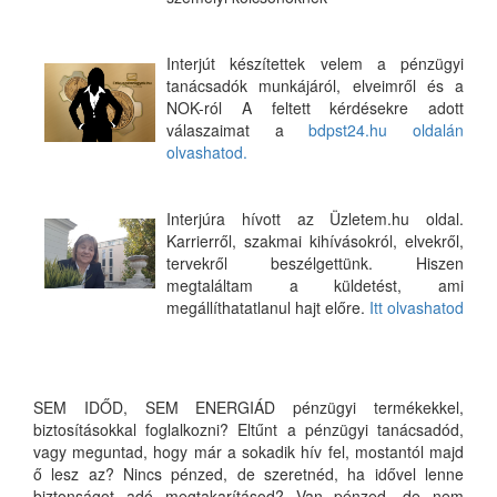
Interjút készítettek velem a pénzügyi
tanácsadók munkájáról, elveimről és a
NOK-ról A feltett kérdésekre adott
válaszaimat a
bdpst24.hu oldalán
olvashatod.
Interjúra hívott az Üzletem.hu oldal.
Karrierről, szakmai kihívásokról, elvekről,
tervekről beszélgettünk. Hiszen
megtaláltam a küldetést, ami
megállíthatatlanul hajt előre.
Itt olvashatod
SEM IDŐD, SEM ENERGIÁD pénzügyi termékekkel,
biztosításokkal foglalkozni? Eltűnt a pénzügyi tanácsadód,
vagy meguntad, hogy már a sokadik hív fel, mostantól majd
ő lesz az? Nincs pénzed, de szeretnéd, ha idővel lenne
biztonságot adó megtakarításod? Van pénzed, de nem