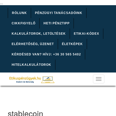
...
RÓLUNK
PÉNZÜGYI TANÁCSADÓINK
CIKKFIGYELŐ
HETI PÉNZTIPP
KALKULÁTOROK, LETÖLTÉSEK
ETIKAI-KÓDEX
ELÉRHETŐSÉG, ÜZENET
ÉLETKÉPEK
KÉRDÉSED VAN? HÍVJ: +36 30 565 5402
HITELKALKULÁTOROK
Toggle
navigation
stablecoin