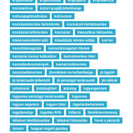
koronavírus
korai nyugdíj lehetősége
koltsegoptimalizalas
kolcsonok
kockázatmentes befektetés
kockázati életbiztosítás
kockázatcsökkentés
kockázat
klasszikus biztosítás
kiskereskedelmi adó
kisadózók tételes adója
karrier
kamattámogatás
kamattámogatott hitelek
kamatos kamat kalkulátor
kamatmentes hitel
kamatkedvezmények
kamatcsökkentés
kamatadómentes
jövedelem terhelhetősége
jó ügyfél
jó tanácsadó jellemzői
jó pénzügyi tanácsadó
járulékok
juttatások
jelzáloghitel
jelzalog
ingyenpénzek
ingyenes pénzügyi tanácsadás
ingyenes
ingyen napelem
ingyen hitel
ingatlanbefektetés
ingatlanalap
ingatlan ÁFA
infláció
illetékmentesség
időskori életbiztosítás
időskori biztosítás
hírek a pénzről
hozam
hogyan legyél gazdag