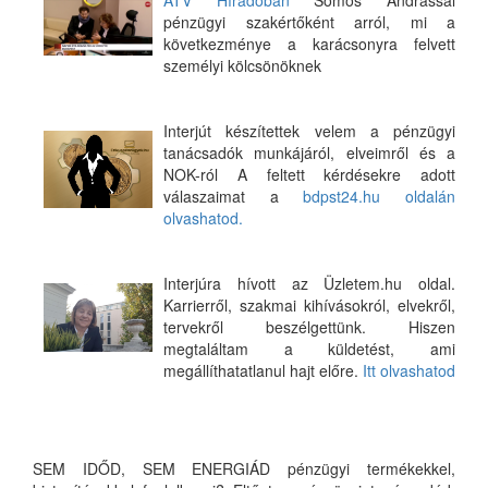
ATV Híradóban
Somos Andrással
pénzügyi szakértőként arról, mi a
következménye a karácsonyra felvett
személyi kölcsönöknek
Interjút készítettek velem a pénzügyi
tanácsadók munkájáról, elveimről és a
NOK-ról A feltett kérdésekre adott
válaszaimat a
bdpst24.hu oldalán
olvashatod.
Interjúra hívott az Üzletem.hu oldal.
Karrierről, szakmai kihívásokról, elvekről,
tervekről beszélgettünk. Hiszen
megtaláltam a küldetést, ami
megállíthatatlanul hajt előre.
Itt olvashatod
SEM IDŐD, SEM ENERGIÁD pénzügyi termékekkel,