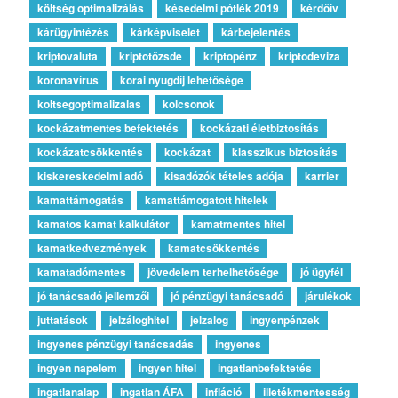
költség optimalizálás
késedelmi pótlék 2019
kérdőív
kárügyintézés
kárképviselet
kárbejelentés
kriptovaluta
kriptotőzsde
kriptopénz
kriptodeviza
koronavírus
korai nyugdíj lehetősége
koltsegoptimalizalas
kolcsonok
kockázatmentes befektetés
kockázati életbiztosítás
kockázatcsökkentés
kockázat
klasszikus biztosítás
kiskereskedelmi adó
kisadózók tételes adója
karrier
kamattámogatás
kamattámogatott hitelek
kamatos kamat kalkulátor
kamatmentes hitel
kamatkedvezmények
kamatcsökkentés
kamatadómentes
jövedelem terhelhetősége
jó ügyfél
jó tanácsadó jellemzői
jó pénzügyi tanácsadó
járulékok
juttatások
jelzáloghitel
jelzalog
ingyenpénzek
ingyenes pénzügyi tanácsadás
ingyenes
ingyen napelem
ingyen hitel
ingatlanbefektetés
ingatlanalap
ingatlan ÁFA
infláció
illetékmentesség