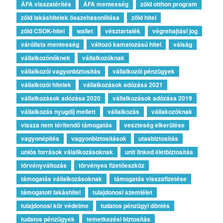
ÁFA visszatérítés
ÁFA mentesség
zöld otthon program
zöld lakáshitelek összehasonlítása
zöld hitel
zöld CSOK-hitel
wallet
vésztartalék
végrehajtási jog
várólista mentesség
változó kamatozású hitel
válság
vállalkozónőknek
vállalkozóknak
vállalkozói vagyonbiztosítás
vállalkozói pénzügyek
vállalkozói hitelek
vállalkozások adózása 2021
vállalkozások adózása 2020
vállalkozások adózása 2019
vállalkozás nyugdíj mellett
vállalkozás
vállakozóknak
vissza nem térítendő támogatás
veszteség elkerülése
vagyonépítés
vagyonbiztosítások
utasbiztosítás
uniós források válallkozásoknak
unit linked életbiztosítás
törvényváltozás
törvényes fizetőeszköz
támogatás vállalkozásoknak
támogatás visszafizetése
támogatott lakáshitel
tulajdonosi szemlélet
tulajdonosi kör védelme
tudatos pénzügyi döntés
tudatos pénzügyek
temetkezési biztosítás