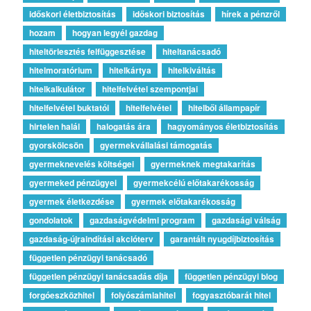
időskori életbiztosítás
időskori biztosítás
hírek a pénzről
hozam
hogyan legyél gazdag
hiteltörlesztés felfüggesztése
hiteltanácsadó
hitelmoratórium
hitelkártya
hitelkiváltás
hitelkalkulátor
hitelfelvétel szempontjai
hitelfelvétel buktatói
hitelfelvétel
hitelből állampapír
hirtelen halál
halogatás ára
hagyományos életbiztosítás
gyorskölcsön
gyermekvállalási támogatás
gyermeknevelés költségei
gyermeknek megtakarítás
gyermeked pénzügyei
gyermekcélú előtakarékosság
gyermek életkezdése
gyermek előtakarékosság
gondolatok
gazdaságvédelmi program
gazdasági válság
gazdaság-újraindítási akcióterv
garantált nyugdíjbiztosítás
független pénzügyi tanácsadó
független pénzügyi tanácsadás díja
független pénzügyi blog
forgóeszközhitel
folyószámlahitel
fogyasztóbarát hitel