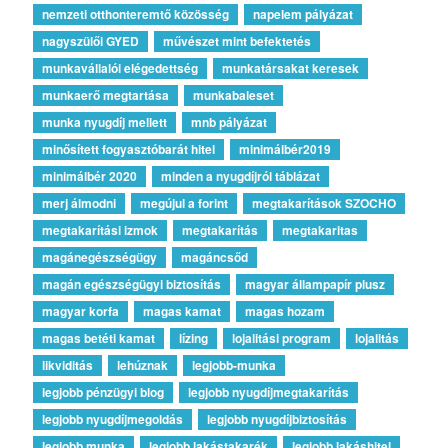
nemzeti otthonteremtő közösség
napelem pályázat
nagyszülői GYED
művészet mint befektetés
munkavállalói elégedettség
munkatársakat keresek
munkaerő megtartása
munkabaleset
munka nyugdíj mellett
mnb pályázat
minősített fogyasztóbarát hitel
minimálbér2019
minimálbér 2020
minden a nyugdíjról táblázat
merj álmodni
megújul a forint
megtakarítások SZOCHO
megtakarítási izmok
megtakarítás
megtakaritas
magánegészségügy
magáncsőd
magán egészségügyi biztosítás
magyar állampapír plusz
magyar korfa
magas kamat
magas hozam
magas betéti kamat
lízing
lojalitási program
lojalitás
likviditás
lehúznak
legjobb-munka
legjobb pénzügyi blog
legjobb nyugdíjmegtakarítás
legjobb nyugdíjmegoldás
legjobb nyugdíjbiztosítás
legjobb munka
legjobb lakástakarék
legjobb lakáshitel