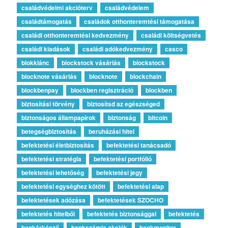
családvédelmi akcióterv
családvédelem
családtámogatás
családok otthonteremtési támogatása
családi otthonteremtési kedvezmény
családi költségvetés
családi kiadások
családi adókedvezmény
casco
blokklánc
blockstock vásárlás
blockstock
blocknote vásárlás
blocknote
blockchain
blockbenpay
blockben regisztráció
blockben
biztosítási törvény
biztosítsd az egészséged
biztonságos állampapírok
biztonság
bitcoin
betegségbiztosítás
beruházási hitel
befektetési életbiztosítás
befektetési tanácsadó
befektetési stratégia
befektetési portfólió
befektetési lehetőség
befektetési jegy
befektetési egységhez kötött
befektetési alap
befektetések adózása
befektetések SZOCHO
befektetés hitelből
befektetés biztonsággal
befektetés
bankárképző
bankszámla akciók
bankmonitor