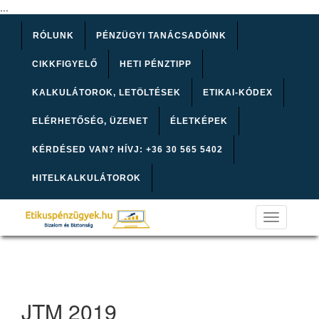
...
RÓLUNK
PÉNZÜGYI TANÁCSADÓINK
CIKKFIGYELŐ
HETI PÉNZTIPP
KALKULÁTOROK, LETÖLTÉSEK
ETIKAI-KÓDEX
ELÉRHETŐSÉG, ÜZENET
ÉLETKÉPEK
KÉRDÉSED VAN? HÍVJ: +36 30 565 5402
HITELKALKULÁTOROK
Toggle
navigation
JTM 2019