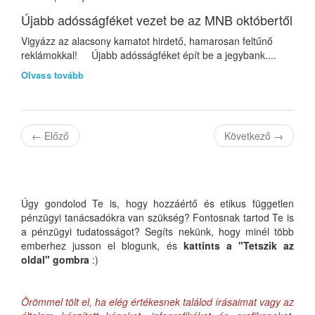
Újabb adósságféket vezet be az MNB októbertől
Vigyázz az alacsony kamatot hirdető, hamarosan feltűnő
reklámokkal! Újabb adósságféket épít be a jegybank....
Olvass tovább
←
Előző
Következő
→
Úgy gondolod Te is, hogy hozzáértő és etikus független
pénzügyi tanácsadókra van szükség? Fontosnak tartod Te is
a pénzügyi tudatosságot? Segíts nekünk, hogy minél több
emberhez jusson el blogunk, és
kattints a "Tetszik az
oldal" gombra
:)
Örömmel tölt el, ha elég értékesnek találod írásaimat vagy az