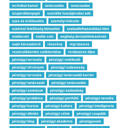
technikai kamat
tanácsadás
tanacsadas
szuperállampapír
szociális hozzájárulási adó
szex és értékesítés
személyi kölcsön
szakmai felelősség biztosítás
szabadfelhasználású hitel
stablecoin
stable coin
segítség devizahiteleseknek
saját kárszakértő
részvény
régi tízezres
rezsicsökkentés csökkentése
rendszeres díjas
pénzügyi-tervezés
pénzügyi vetélkedő
pénzügyi törvények
pénzügyi tudatosság
pénzügyi tervezés
pénzügyi tanácsadói karrier
pénzügyi tanácsadó
pénzügyi tanácsadás
pénzügyi szokások
pénzügyi szabadság
pénzügyi probléma
pénzügyi portfólió
pénzügyi nevelés
pénzügyi kurzus
pénzügyi kultúra
pénzügyi intelligencia
pénzügyi döntés
pénzügyi célok
pénzügyi csapdák
pénzügyi blog
pénzügyi akadémia
pénzügyesek