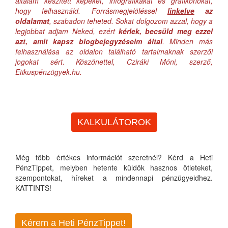
általam készített képeket, infografikákat és grafikonokat,
hogy felhasználd. Forrásmegjelöléssel
linkelve
az
oldalamat
, szabadon teheted. Sokat dolgozom azzal, hogy a
legjobbat adjam Neked, ezért
kérlek, becsüld meg ezzel
azt, amit kapsz blogbejegyzéseim által
. Minden más
felhasználása az oldalon található tartalmaknak szerzői
jogokat sért. Köszönettel, Cziráki Móni, szerző,
Etikuspénzügyek.hu.
KALKULÁTOROK
Még több értékes információt szeretnél? Kérd a Heti
PénzTippet, melyben hetente küldök hasznos ötleteket,
szempontokat, híreket a mindennapi pénzügyeidhez.
KATTINTS!
Kérem a Heti PénzTippet!