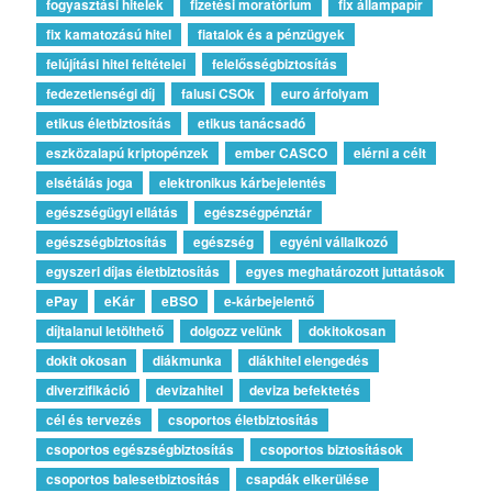
fogyasztási hitelek
fizetési moratórium
fix állampapír
fix kamatozású hitel
fiatalok és a pénzügyek
felújítási hitel feltételei
felelősségbiztosítás
fedezetlenségi díj
falusi CSOk
euro árfolyam
etikus életbiztosítás
etikus tanácsadó
eszközalapú kriptopénzek
ember CASCO
elérni a célt
elsétálás joga
elektronikus kárbejelentés
egészségügyi ellátás
egészségpénztár
egészségbiztosítás
egészség
egyéni vállalkozó
egyszeri díjas életbiztosítás
egyes meghatározott juttatások
ePay
eKár
eBSO
e-kárbejelentő
díjtalanul letölthető
dolgozz velünk
dokitokosan
dokit okosan
diákmunka
diákhitel elengedés
diverzifikáció
devizahitel
deviza befektetés
cél és tervezés
csoportos életbiztosítás
csoportos egészségbiztosítás
csoportos biztosítások
csoportos balesetbiztosítás
csapdák elkerülése