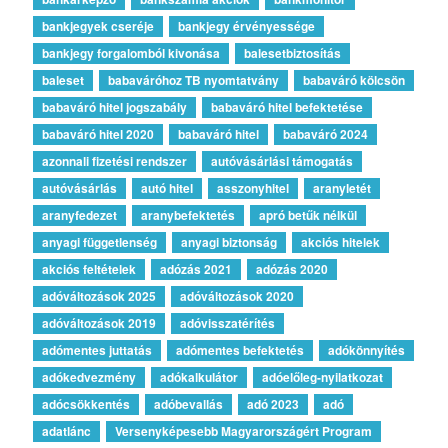
bankjegyek cseréje
bankjegy érvényessége
bankjegy forgalomból kivonása
balesetbiztosítás
baleset
babaváróhoz TB nyomtatvány
babaváró kölcsön
babaváró hitel jogszabály
babaváró hitel befektetése
babaváró hitel 2020
babaváró hitel
babaváró 2024
azonnali fizetési rendszer
autóvásárlási támogatás
autóvásárlás
autó hitel
asszonyhitel
aranyletét
aranyfedezet
aranybefektetés
apró betűk nélkül
anyagi függetlenség
anyagi biztonság
akciós hitelek
akciós feltételek
adózás 2021
adózás 2020
adóváltozások 2025
adóváltozások 2020
adóváltozások 2019
adóvisszatérítés
adómentes juttatás
adómentes befektetés
adókönnyítés
adókedvezmény
adókalkulátor
adóelőleg-nyilatkozat
adócsökkentés
adóbevallás
adó 2023
adó
adatlánc
Versenyképesebb Magyarországért Program