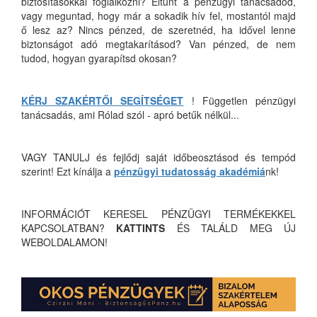
biztosításokkal foglalkozni? Eltűnt a pénzügyi tanácsadód,
vagy meguntad, hogy már a sokadik hív fel, mostantól majd
ő lesz az? Nincs pénzed, de szeretnéd, ha idővel lenne
biztonságot adó megtakarításod? Van pénzed, de nem
tudod, hogyan gyarapítsd okosan?
KÉRJ SZAKÉRTŐI SEGÍTSÉGET
! Független pénzügyi
tanácsadás, ami Rólad szól - apró betűk nélkül...
VAGY TANULJ és fejlődj saját időbeosztásod és tempód
szerint! Ezt kínálja a
pénzügyi tudatosság akadémiá
nk!
INFORMÁCIÓT KERESEL PÉNZÜGYI TERMÉKEKKEL
KAPCSOLATBAN?
KATTINTS
ÉS TALÁLD MEG ÚJ
WEBOLDALAMON!