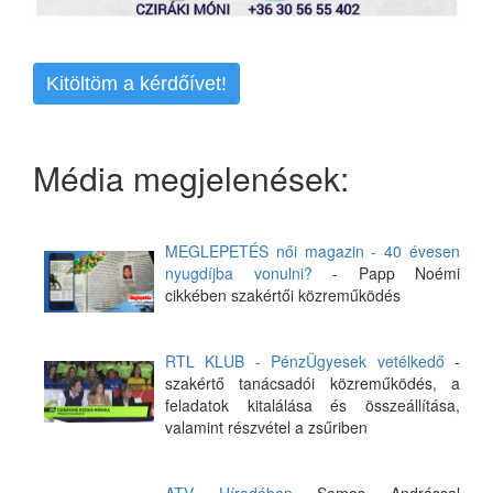
Kitöltöm a kérdőívet!
Média megjelenések:
MEGLEPETÉS női magazin - 40 évesen
nyugdíjba vonulni?
- Papp Noémi
cikkében szakértői közreműködés
RTL KLUB - PénzÜgyesek vetélkedő
-
szakértő tanácsadói közreműködés, a
feladatok kitalálása és összeállítása,
valamint részvétel a zsűriben