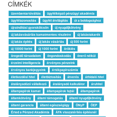
CÍMKÉK
üzembentartóváltás
ügyfélképző pénzügyi akadémia
ügyfélazonosítás
ügyfél átvilágítás
út a boldogsághoz
újraindítási gyorskölcsön
új nyugdíjkötvény
új lakásvásárlás kamatmentes részletre
új lakástakarék
új lakás építés
új lakás vásárlás
új 500 forint
új 10000 forint
új 1000 forint
öröklés
öregedő társadalom
öngondoskodás
önerő nélkül
érzelmi intelligencia
érvényes pénzeink
érvényes bankjegyeink
értékpapírszámla
életkezdési hitel
életbiztosítás
átverés
áthidaló hitel
átalányadózó vállalkozó
átalányadó kalkulátor
áruhitel
állampapírok kamat
állampapírok fajtái
állampapírok
államkötvény
állami támogatás
állami nyugdíjkötvény
állami garancia
állami egészségügy
ÖNyP
ÖEP
Érted a Pénzed Akadémia
ÁFA visszatérítés építésnél