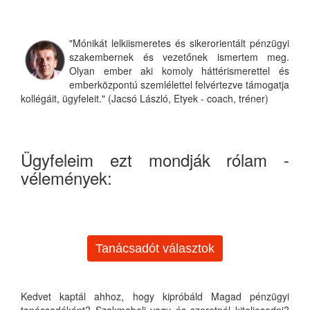
"Mónikát lelkiismeretes és sikerorientált pénzügyi
szakembernek és vezetőnek ismertem meg.
Olyan ember aki komoly háttérismerettel és
emberközpontú szemlélettel felvértezve támogatja
kollégáit, ügyfeleit." (Jacsó László, Etyek - coach, tréner)
Ügyfeleim ezt mondják rólam -
vélemények:
Tanácsadót választok
Kedvet kaptál ahhoz, hogy kipróbáld Magad pénzügyi
tanácsadóként? Szakmabeli vagy és szeretnél kiteljesedni?