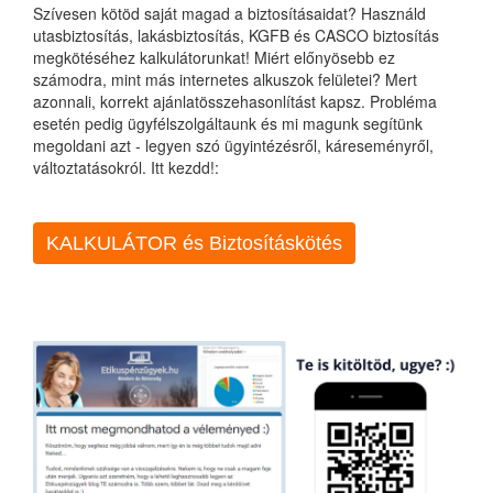
Szívesen kötöd saját magad a biztosításaidat? Használd
utasbiztosítás, lakásbiztosítás, KGFB és CASCO biztosítás
megkötéséhez kalkulátorunkat! Miért előnyösebb ez
számodra, mint más internetes alkuszok felületei? Mert
azonnali, korrekt ajánlatösszehasonlítást kapsz. Probléma
esetén pedig ügyfélszolgáltaunk és mi magunk segítünk
megoldani azt - legyen szó ügyintézésről, káreseményről,
változtatásokról. Itt kezdd!:
KALKULÁTOR és Biztosításkötés