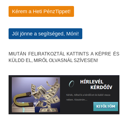
Kérem a Heti PénzTippet!
Jól jönne a segítséged, Móni!
MIUTÁN FELIRATKOZTÁL KATTINTS A KÉPRE ÉS
KÜLDD EL, MIRŐL OLVASNÁL SZÍVESEN!