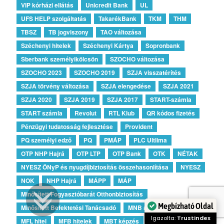
VIP kórházi ellátás
Unicredit Bank
UL
UFS HELP szolgáltatás
TakarékBank
TKM
THM
TBSZ
TB jogviszony
TAO változása
Széchenyi hitelek
Széchenyi Kártya
Sopronbank
Sberbank személyikölcsön
SZOCHO változása
SZOCHO 2023
SZOCHO 2019
SZJA visszatérítés
SZJA törvény változása
SZJA elengedése
SZJA 2021
SZJA 2020
SZJA 2019
SZJA 2017
START-számla
START számla
Revolut
RTL Klub
QR kódos fizetés
Pénzügyi tudatosság fejlesztése
Provident
PQ személyi edző
PQ
PMÁP
PLC Ultlima
OTP NHP Hajrá
OTP LTP
OTP Bank
OTK
NÉTAK
NYESZ ÖNyP és nyugdíjbiztosítás összehasonlítása
NYESZ
NOK
NHP Hajrá
MÁPP
MÁP
Minősített Fogyasztóbarát Otthonbiztosítás
Minősített Befektetési Tanácsadó
MNB ajánlás
MFO
Megbízható Oldal
MFL hitel
MFB hitelek
MBT képzés