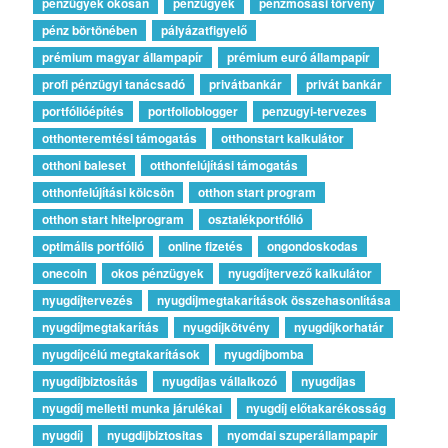
pénzügyek okosan
pénzügyek
pénzmosási törvény
pénz börtönében
pályázatfigyelő
prémium magyar állampapír
prémium euró állampapír
profi pénzügyi tanácsadó
privátbankár
privát bankár
portfólióépítés
portfolioblogger
penzugyi-tervezes
otthonteremtési támogatás
otthonstart kalkulátor
otthoni baleset
otthonfelújítási támogatás
otthonfelújítási kölcsön
otthon start program
otthon start hitelprogram
osztalékportfólió
optimális portfólió
online fizetés
ongondoskodas
onecoin
okos pénzügyek
nyugdíjtervező kalkulátor
nyugdíjtervezés
nyugdíjmegtakarítások összehasonlítása
nyugdíjmegtakarítás
nyugdíjkötvény
nyugdíjkorhatár
nyugdíjcélú megtakarítások
nyugdíjbomba
nyugdíjbiztosítás
nyugdíjas vállalkozó
nyugdíjas
nyugdíj melletti munka járulékai
nyugdíj előtakarékosság
nyugdíj
nyugdijbiztositas
nyomdai szuperállampapír