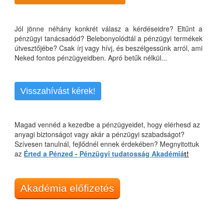
Jól jönne néhány konkrét válasz a kérdéseidre? Eltűnt a
pénzügyi tanácsadód? Belebonyolódtál a pénzügyi termékek
útvesztőjébe? Csak írj vagy hívj, és beszélgessünk arról, ami
Neked fontos pénzügyeidben. Apró betűk nélkül...
Visszahívást kérek!
Magad vennéd a kezedbe a pénzügyeidet, hogy elérhesd az
anyagi biztonságot vagy akár a pénzügyi szabadságot?
Szívesen tanulnál, fejlődnél ennek érdekében? Megnyitottuk
az
Érted a Pénzed - Pénzügyi tudatosság Akadémiá
t!
Akadémia előfizetés