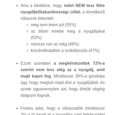
Arra a kérdésre, hogy
miért NEM tesz félre
nyugdíjelőtakarékossági céllal
, a következő
válaszok érkeztek:
meg sem érem azt (55%)
az állam emelje meg a nyugdíjakat
(53%)
messze van az még (48%)
kiszámíthatatlan a szabályozás (47%)
Ezzel szemben
a megkérdezettek 72%-a
szerint nem lesz elég az a nyugdíj, amit
majd kapni fog
. Mindössze 36%-a gondolja
úgy, hogy megtud majd élni a nyugdíjából, és
szinte ugyanennyien azt, hogy életük végéig
dolgozni fognak.
Fontos adat, hogy a válaszadók mindössze
2%-a (!) kezdi el a nyugdíjra való felkészülést