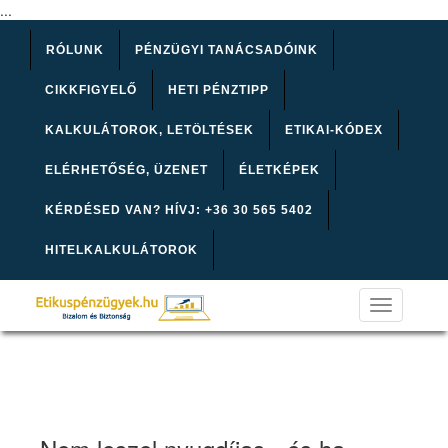
...
RÓLUNK
PÉNZÜGYI TANÁCSADÓINK
CIKKFIGYELŐ
HETI PÉNZTIPP
KALKULÁTOROK, LETÖLTÉSEK
ETIKAI-KÓDEX
ELÉRHETŐSÉG, ÜZENET
ÉLETKÉPEK
KÉRDÉSED VAN? HÍVJ: +36 30 565 5402
HITELKALKULÁTOROK
Toggle
navigation