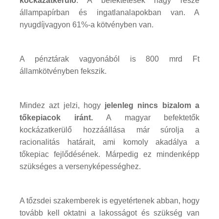
kockázatkerülő
. A befektetések nagy része
állampapírban és ingatlanalapokban van. A
nyugdíjvagyon 61%-a kötvényben van.
A pénztárak vagyonából is 800 mrd Ft
államkötvényben fekszik.
Mindez azt jelzi, hogy
jelenleg nincs bizalom a
tőkepiacok iránt.
A magyar befektetők
kockázatkerülő hozzáállása már súrolja a
racionalitás határait, ami komoly akadálya a
tőkepiac fejlődésének. Márpedig ez mindenképp
szükséges a versenyképességhez.
A tőzsdei szakemberek is egyetértenek abban, hogy
tovább kell oktatni a lakosságot és szükség van