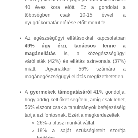
40 éves kora előtt. Ez a gondolat a
többségben csak 10-15 évvel a
nyugdíjkorhatár elérése előtt merül fel.
Az egészségügyi ellátásokkal kapcsolatban
49% úgy érzi, tanácsos lenne a
magánellátás
is, a közegészségügyi
várólisták (42%) és ellátás színvonala (37%)
miatt. Ugyanakkor 56% számára a
magánegészségügyi ellátás megfizethetetlen.
A
gyermekek támogatásáról
41% gondolja,
hogy addig kell őket segíteni, amíg csak lehet,
56% viszont csak a tanulmányok befejezéséig
tartja ezt fontosnak. Ezért a megkérdezettek
26%-a plusz munkát vállal,
18% a saját szükségleteit szorítja