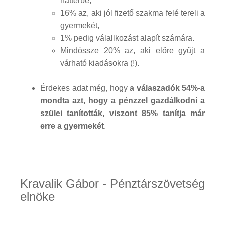
háttérbe,
16% az, aki jól fizető szakma felé tereli a
gyermekét,
1% pedig válallkozást alapít számára.
Mindössze 20% az, aki előre gyűjt a
várható kiadásokra (!).
Érdekes adat még, hogy
a válaszadók 54%-a
mondta azt, hogy a pénzzel gazdálkodni a
szülei tanították, viszont 85% tanítja már
erre a gyermekét
.
Kravalik Gábor - Pénztárszövetség
elnöke