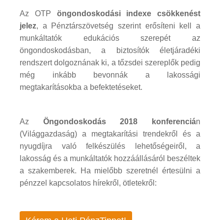
Az OTP
öngondoskodási indexe csökkenést
jelez
, a Pénztárszövetség szerint erősíteni kell a
munkáltatók edukációs szerepét az
öngondoskodásban, a biztosítók életjáradéki
rendszert dolgoznának ki, a tőzsdei szereplők pedig
még inkább bevonnák a lakossági
megtakarításokba a befektetéseket.
Az
Öngondoskodás 2018 konferenciá
n
(Világgazdaság) a megtakarítási trendekről és a
nyugdíjra való felkészülés lehetőségeiről, a
lakosság és a munkáltatók hozzáállásáról beszéltek
a szakemberek. Ha mielőbb szeretnél értesülni a
pénzzel kapcsolatos hírekről, ötletekről: