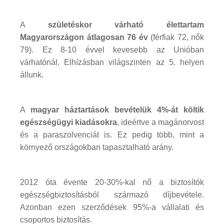
A
születéskor várható élettartam
Magyarországon átlagosan 76 év
(férfiak 72, nők
79). Ez 8-10 évvel kevesebb az Unióban
várhatónál. Elhízásban világszinten az 5. helyen
állunk.
A
magyar háztartások bevételük 4%-át költik
egészségügyi kiadásokra
, ideértve a magánorvost
és a paraszolvenciát is. Ez pedig több, mint a
környező országokban tapasztalható arány.
2012 óta évente 20-30%-kal nő a biztosítók
egészségbiztosításból származó díjbevétele.
Azonban ezen szerződések 95%-a vállalati és
csoportos biztosítás.