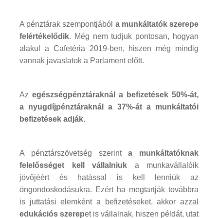
A pénztárak szempontjából
a munkáltatók szerepe
felértékelődik
. Még nem tudjuk pontosan, hogyan
alakul a Cafetéria 2019-ben, hiszen még mindig
vannak javaslatok a Parlament előtt.
Az
egészségpénztáraknál a befizetések 50%-át,
a nyugdíjpénztáraknál a 37%-át a munkáltatói
befizetések adják.
A pénztárszövetség szerint
a munkáltatóknak
felelősséget kell vállalniuk
a munkavállalóik
jövőjéért és hatással is kell lenniük az
öngondoskodásukra. Ezért ha megtartják továbbra
is juttatási elemként a befizetéseket, akkor azzal
edukációs szerep
et is vállalnak, hiszen példát, utat