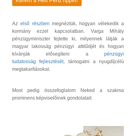
Kérem a Heti PénzTippet!
Az
első részben
megnéztük, hogyan vélekedik a
kormány ezzel kapcsolatban. Varga Mihály
pénzügyminiszter fejtette ki, milyennek látják a
magyar lakosság pénzügyi attitűdjét és hogyan
kívánják elősegíteni a
pénzügyi
tudatosság fejlesztését
, támogatni a nyugdíjcélú
megtakarításokat.
Most pedig összefoglalom Neked a szakma
prominens képviselőinek gondolatait: