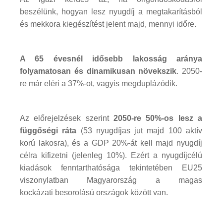
beszélünk, hogyan lesz nyugdíj a megtakarításból
és mekkora kiegészítést jelent majd, mennyi időre.
A 65 évesnél idősebb lakosság aránya
folyamatosan és dinamikusan növekszik
. 2050-
re már eléri a 37%-ot, vagyis megduplázódik.
Az előrejelzések szerint
2050-re 50%-os lesz a
függőségi ráta
(53 nyugdíjas jut majd 100 aktív
korú lakosra), és a GDP 20%-át kell majd nyugdíj
célra kifizetni (jelenleg 10%). Ezért a nyugdíjcélú
kiadások fenntarthatósága tekintetében EU25
viszonylatban Magyarország a magas
kockázati besorolású országok között van.