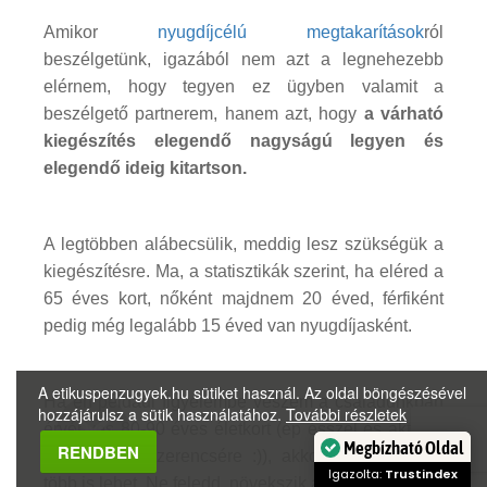
Amikor
nyugdíjcélú megtakarítások
ról
beszélgetünk, igazából nem azt a legnehezebb
elérnem, hogy tegyen ez ügyben valamit a
beszélgető partnerem, hanem azt, hogy
a várható
kiegészítés elegendő nagyságú legyen és
elegendő ideig kitartson.
A legtöbben alábecsülik, meddig lesz szükségük a
kiegészítésre. Ma, a statisztikák szerint, ha eléred a
65 éves kort, nőként majdnem 20 éved, férfiként
pedig még legalább 15 éved van nyugdíjasként.
A etikuspenzugyek.hu sütiket használ. Az oldal böngészésével
Ha én például figyelembe veszem a családunkban
hozzájárulsz a sütik használatához.
További részletek
érvényes 80-90 éves életkort (ép ésszel és aktívan
RENDBEN
Megbízható Oldal
még mindig szerencsére :)), akkor bizony sokkal
Igazolta:
Trustindex
több is lehet. Ne feledd, növekszik az átlagéletkor!