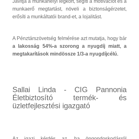
Javítja a munkahelyi légkört, segíti a motivációt és a
munkaerő megtartást, növeli a biztonságérzetet,
erősíti a munkáltatói brand-et, a lojalitást.
A Pénztárszövetség felmérése azt mutatja, hogy bár
a lakosság 54%-a szorong a nyugdíj miatt, a
megtakarítások mindössze 1/3-a nyugdíjcélú.
Sallai Linda - CIG Pannonia
Életbiztosító termék- és
üzletfejlesztési igazgató
Az igazi kérdés az, ha öngondoskodásról