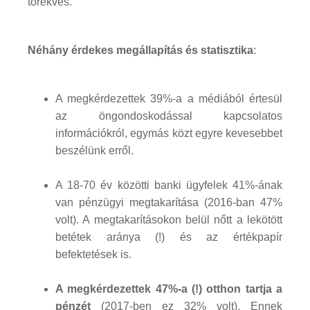
törekvés.
Néhány érdekes megállapítás és statisztika
:
A megkérdezettek 39%-a a médiából értesül
az öngondoskodással kapcsolatos
információkról, egymás közt egyre kevesebbet
beszélünk erről.
A 18-70 év közötti banki ügyfelek 41%-ának
van pénzügyi megtakarítása (2016-ban 47%
volt). A megtakarításokon belül nőtt a lekötött
betétek aránya (!) és az értékpapír
befektetések is.
A megkérdezettek 47%-a (!) otthon tartja a
pénzét
(2017-ben ez 32% volt). Ennek