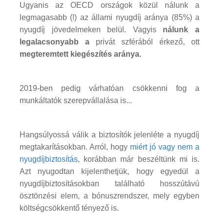
Ugyanis az OECD országok közül nálunk a
legmagasabb (!) az állami nyugdíj aránya (85%) a
nyugdíj jövedelmeken belül. Vagyis
nálunk a
legalacsonyabb a
privát szférából érkező, ott
megteremtett kiegészítés aránya.
2019-ben pedig várhatóan csökkenni fog a
munkáltatók szerepvállalása is...
Hangsúlyossá válik a biztosítók jelenléte a nyugdíj
megtakarításokban. Arról, hogy
miért jó vagy nem a
nyugdíjbiztosítás
, korábban már beszéltünk mi is.
Azt nyugodtan kijelenthetjük, hogy egyedül a
nyugdíjbiztosításokban található hosszútávú
ösztönzési elem, a bónuszrendszer, mely egyben
költségcsökkentő tényező is.