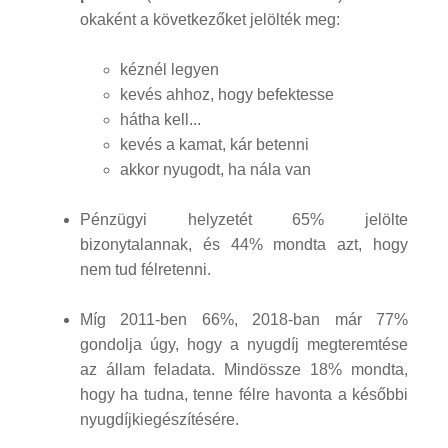
okaként a következőket jelölték meg:
kéznél legyen
kevés ahhoz, hogy befektesse
hátha kell...
kevés a kamat, kár betenni
akkor nyugodt, ha nála van
Pénzügyi helyzetét 65% jelölte
bizonytalannak, és 44% mondta azt, hogy
nem tud félretenni.
Míg 2011-ben 66%, 2018-ban már 77%
gondolja úgy, hogy a nyugdíj megteremtése
az állam feladata. Mindössze 18% mondta,
hogy ha tudna, tenne félre havonta a későbbi
nyugdíjkiegészítésére.