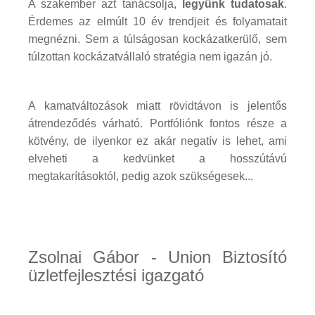
A szakember azt tanácsolja,
legyünk tudatosak
.
Érdemes az elmúlt 10 év trendjeit és folyamatait
megnézni. Sem a túlságosan kockázatkerülő, sem
túlzottan kockázatvállaló stratégia nem igazán jó.
A kamatváltozások miatt rövidtávon is jelentős
átrendeződés várható. Portfóliónk fontos része a
kötvény, de ilyenkor ez akár negatív is lehet, ami
elveheti a kedvünket a hosszútávú
megtakarításoktól, pedig azok szükségesek...
Zsolnai Gábor - Union Biztosító
üzletfejlesztési igazgató