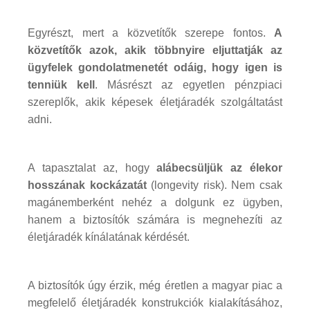
Egyrészt, mert a közvetítők szerepe fontos.
A
közvetítők azok, akik többnyire eljuttatják az
ügyfelek gondolatmenetét odáig, hogy igen is
tenniük kell
. Másrészt az egyetlen pénzpiaci
szereplők, akik képesek életjáradék szolgáltatást
adni.
A tapasztalat az, hogy
alábecsüljük az élekor
hosszának kockázatát
(longevity risk). Nem csak
magánemberként nehéz a dolgunk ez ügyben,
hanem a biztosítók számára is megnehezíti az
életjáradék kínálatának kérdését.
A biztosítók úgy érzik, még éretlen a magyar piac a
megfelelő életjáradék konstrukciók kialakításához,