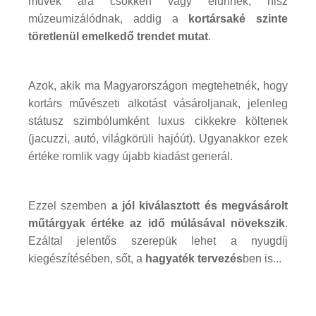
művek ára csökken vagy elűnnek, hisz
múzeumizálódnak, addig a
kortársaké szinte
töretlenül emelkedő trendet mutat
.
Azok, akik ma Magyarországon megtehetnék, hogy
kortárs művészeti alkotást vásároljanak, jelenleg
státusz szimbólumként luxus cikkekre költenek
(jacuzzi, autó, világkörüli hajóút). Ugyanakkor ezek
értéke romlik vagy újabb kiadást generál.
Ezzel szemben
a jól kiválasztott és megvásárolt
műtárgyak értéke az idő múlásával növekszik
.
Ezáltal jelentős szerepük lehet a nyugdíj
kiegészítésében, sőt, a
hagyaték tervezés
ben is...