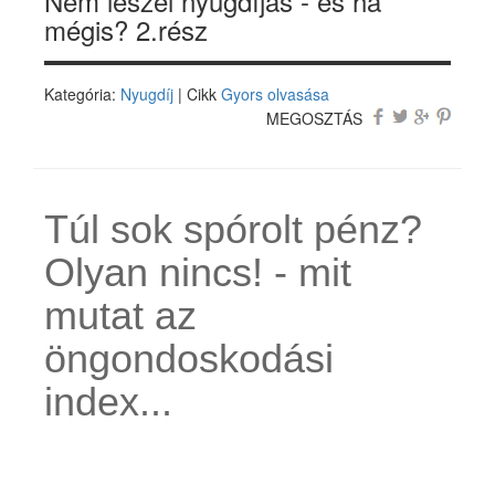
Nem leszel nyugdíjas - és ha
mégis? 2.rész
Kategória:
Nyugdíj
| Cikk
Gyors olvasása
MEGOSZTÁS
Túl sok spórolt pénz?
Olyan nincs! - mit
mutat az
öngondoskodási
index...