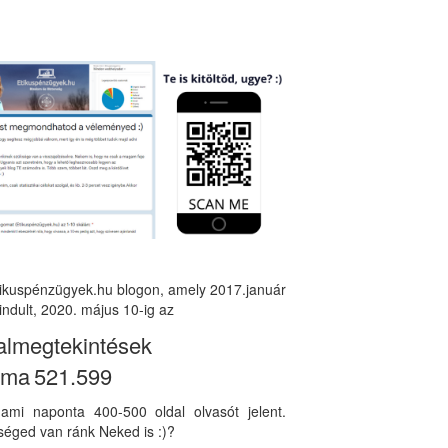
tikuspénzügyek.hu blogon, amely 2017.január
indult, 2020. május 10-ig az
almegtekintések
áma
521.599
, ami naponta 400-500 oldal olvasót jelent.
éged van ránk Neked is :)?