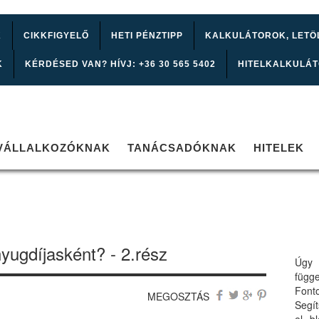
K
CIKKFIGYELŐ
HETI PÉNZTIPP
KALKULÁTOROK, LETÖ
K
KÉRDÉSED VAN? HÍVJ: +36 30 565 5402
HITELKALKULÁ
VÁLLALKOZÓKNAK
TANÁCSADÓKNAK
HITELEK
yugdíjasként? - 2.rész
Úgy 
függ
Font
MEGOSZTÁS
Segí