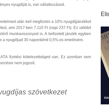
nyes nyugdíját is, van vállalkozásod.
Eli
edelmed után kell megfizetni a 10% nyugdíjjárulékot
ékot, ami 2017-ben 7.110 Ft (napi 237 Ft). Ez utóbbit
elérő munkaviszonyod is. A befizetett járulék egyben
ele a nyugdíjad 30 naponkénti 0,5%-os emelésére.
KATA fizetési kötelezettséged van. Ez azonban sem
zerzésre nem jogosít.
ugdíjas szövetkezet