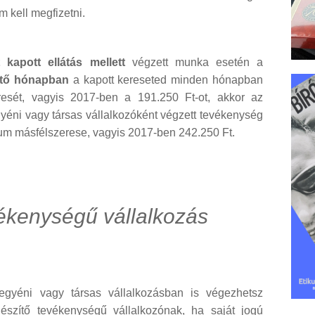
m kell megfizetni.
kapott ellátás mellett
végzett munka esetén a
ető hónapban
a kapott kereseted minden hónapban
esét, vagyis 2017-ben a 191.250 Ft-ot, akkor az
gyéni vagy társas vállalkozóként végzett tevékenység
mum másfélszerese, vagyis 2017-ben 242.250 Ft.
ékenységű vállalkozás
egyéni vagy társas vállalkozásban is végezhetsz
észítő tevékenységű vállalkozónak, ha saját jogú