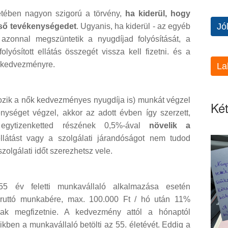
setében nagyon szigorú a törvény,
ha kiderül, hogy
Jó
eső tevékenységedet
. Ugyanis, ha kiderül - az egyéb
 azonnal megszüntetik a nyugdíjad folyósítását, a
yósított ellátás összegét vissza kell fizetni. és a
orkedvezményre.
La
tozik a nők kedvezményes nyugdíja is) munkát végzel
Két
enységet végzel, akkor az adott évben így szerzett,
 egytizenketted részének 0,5%-ával
növelik a
ellátást vagy a szolgálati járandóságot nem tudod
szolgálati időt szerezhetsz vele.
5 év feletti munkavállaló alkalmazása esetén
bruttó munkabére, max. 100.000 Ft / hó után 11%
csak megfizetnie. A kedvezmény attól a hónaptól
ikben a munkavállaló betölti az 55. életévét. Eddig a