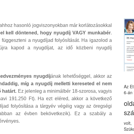
ahhoz hasonló jogviszonyokban már korlátozásokkal
s
el kell döntened, hogy nyugdíj VAGY munkabér
.
 függeszteni a nyugdíjad folyósítását. Ha igazolod a
jra kapod a nyugdíjat, az idő közbeni nyugdíj
kedvezményes nyugdíj
ának lehetőséggel, akkor az
ndaddig, míg a nyugdíj melletti kereseted el nem
Az E
 határt.
Ez jelenleg a minimálbér 18-szorosa, vagyis
6-án 
avi 191.250 Ft). Ha ezt eléred, akkor a következő
old
íjad folyósítása a tárgyév végéig vagy az öregségi
sz
z abban az évben bekövetkezik). Ez a szabály a
 érvényes.
volt
Szüks