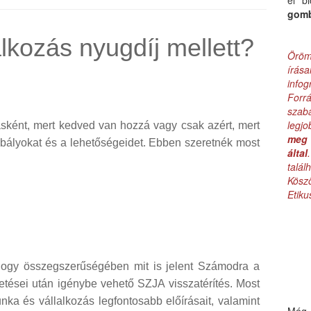
el b
gom
lkozás nyugdíj mellett?
Öröm
írás
infog
Forr
szab
legj
asként, mert kedved van hozzá vagy csak azért, mert
meg 
abályokat és a lehetőségeidet. Ebben szeretnék most
által
talá
Kös
Etik
hogy összegszerűségében mit is jelent Számodra a
etései után igénybe vehető SZJA visszatérítés. Most
ka és vállalkozás legfontosabb előírásait, valamint