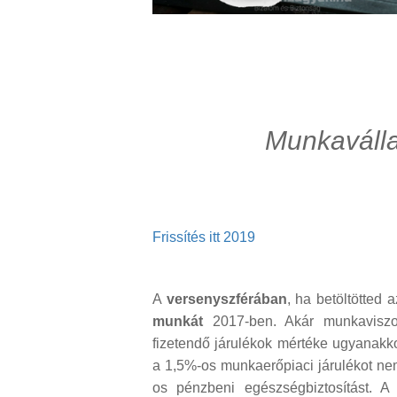
Munkaválla
Frissítés itt 2019
A
versenyszférában
, ha betöltötted 
munkát
2017-ben. Akár munkaviszo
fizetendő járulékok mértéke ugyanakk
a 1,5%-os munkaerőpiaci járulékot nem
os pénzbeni egészségbiztosítást. A f