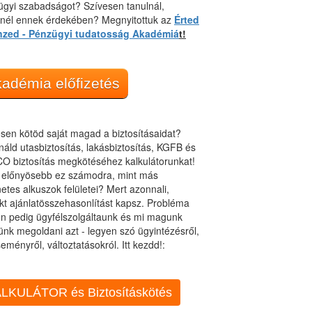
gyi szabadságot? Szívesen tanulnál,
dnél ennek érdekében? Megnyitottuk az
Érted
nzed - Pénzügyi tudatosság Akadémiá
t!
adémia előfizetés
sen kötöd saját magad a biztosításaidat?
áld utasbiztosítás, lakásbiztosítás, KGFB és
O biztosítás megkötéséhez kalkulátorunkat!
t előnyösebb ez számodra, mint más
netes alkuszok felületei? Mert azonnali,
kt ajánlatösszehasonlítást kapsz. Probléma
n pedig ügyfélszolgáltaunk és mi magunk
ünk megoldani azt - legyen szó ügyintézésről,
eményről, változtatásokról. Itt kezdd!:
LKULÁTOR és Biztosításkötés