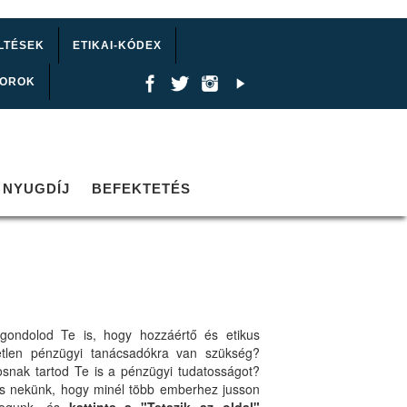
LTÉSEK
ETIKAI-KÓDEX
TOROK
NYUGDÍJ
BEFEKTETÉS
gondolod Te is, hogy hozzáértő és etikus
etlen pénzügyi tanácsadókra van szükség?
osnak tartod Te is a pénzügyi tudatosságot?
ts nekünk, hogy minél több emberhez jusson