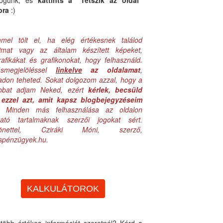
logunk, és
kattints a "Tetszik az oldal"
bra
:)
mel tölt el, ha elég értékesnek találod
aimat vagy az általam készített képeket,
rafikákat és grafikonokat, hogy felhasználd.
ásmegjelöléssel
linkelve
az oldalamat
,
adon teheted. Sokat dolgozom azzal, hogy a
obbat adjam Neked, ezért
kérlek, becsüld
ezzel azt, amit kapsz blogbejegyzéseim
. Minden más felhasználása az oldalon
lható tartalmaknak szerzői jogokat sért.
zönettel, Cziráki Móni, szerző,
uspénzügyek.hu.
KALKULÁTOROK