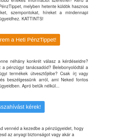
több értékes információt szeretnél? Kérd a
 PénzTippet, melyben hetente küldök hasznos
teket, szempontokat, híreket a mindennapi
ügyeidhez. KATTINTS!
rem a Heti PénzTippet!
jönne néhány konkrét válasz a kérdéseidre?
nt a pénzügyi tanácsadód? Belebonyolódtál a
ügyi termékek útvesztőjébe? Csak írj vagy
, és beszélgessünk arról, ami Neked fontos
gyeidben. Apró betűk nélkül...
sszahívást kérek!
d vennéd a kezedbe a pénzügyeidet, hogy
esd az anyagi biztonságot vagy akár a