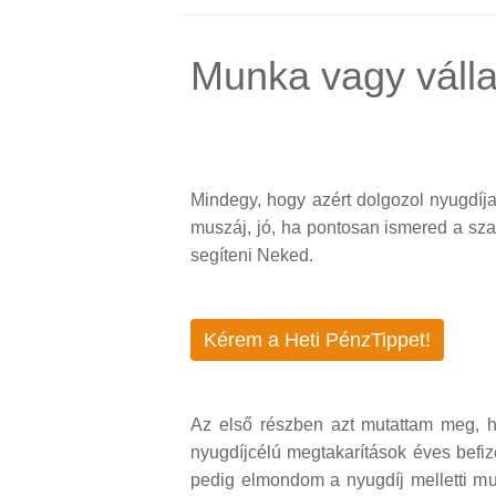
Munka vagy válla
Mindegy, hogy azért dolgozol nyugdíj
muszáj, jó, ha pontosan ismered a sz
segíteni Neked.
Kérem a Heti PénzTippet!
Az első részben azt mutattam meg, 
nyugdíjcélú megtakarítások éves befiz
pedig elmondom a nyugdíj melletti mun