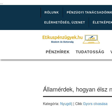
...
RÓLUNK
PÉNZÜGYI TANÁCSADÓIN
ELÉRHETŐSÉG, ÜZENET
ÉLETKÉPE
PÉNZHÍREK
TUDATOSSÁG
Államérdek, hogyan élsz n
Kategória:
Nyugdíj
| Cikk
Gyors olvasása