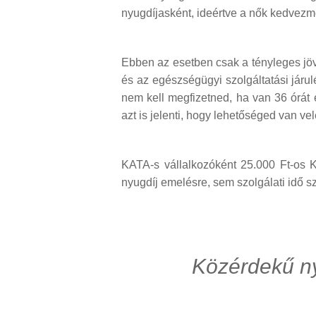
nyugdíjasként, ideértve a nők kedvezmé
Ebben az esetben csak a tényleges jöv
és az egészségügyi szolgáltatási járul
nem kell megfizetned, ha van 36 órát 
azt is jelenti, hogy lehetőséged van v
KATA-s vállalkozóként 25.000 Ft-os 
nyugdíj emelésre, sem szolgálati idő s
Közérdekű ny