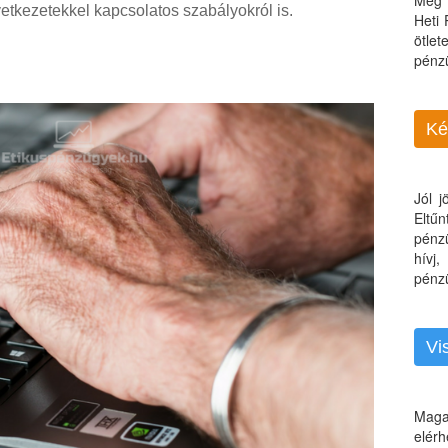
Még 
tkezetekkel kapcsolatos szabályokról is.
Heti
ötle
pénz
Ké
Jól 
Eltű
pénz
hívj
pénzü
Vi
Maga
elérh