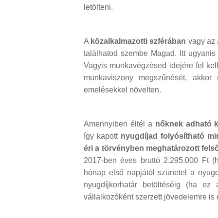
letölteni.
A
közalkalmazotti szférában
vagy az 
találhatod szembe Magad. Itt ugyani
Vagyis munkavégzésed idejére fel kell
munkaviszony megszűnését, akkor ú
emelésekkel növelten.
Amennyiben éltél a
nőknek adható 
így kapott
nyugdíjad folyósítható mi
éri a törvényben meghatározott felső
2017-ben éves bruttó 2.295.000 Ft (h
hónap első napjától szünetel a nyugd
nyugdíjkorhatár betöltéséig (ha e
vállalkozóként szerzett jövedelemre is