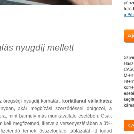
pénzü
fejlő
a Pé
Ak
lás nyugdíj mellett
Szíve
Haszn
CASC
Miér
inter
korre
eseté
segít
az öregségi nyugdíj korhatárt,
korlátlanul vállalhatsz
káres
nyban, akár megbízási szerződéssel dolgozol, a
ora, mint bármely más munkavállaló esetében. Csak
 kell megfizetned, illetve a versenyszférában a 3%-
KA
izetendő terhek összefoglaló táblázatát itt tudod