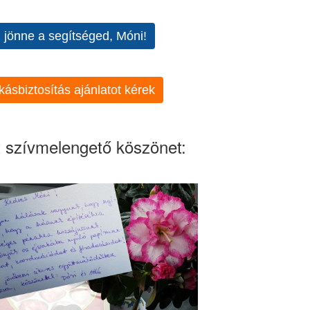
l jönne a segítséged, Móni!
kásbiztosítás ajánlatot kérek
 szívmelengető köszönet: