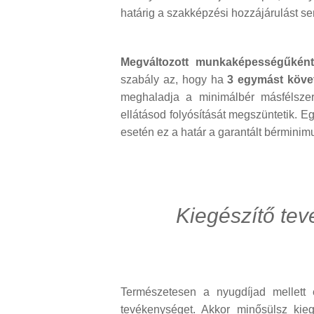
határig a szakképzési hozzájárulást se
Megváltozott munkaképességűként 
szabály az, hogy ha
3 egymást köv
meghaladja a minimálbér másfélszer
ellátásod folyósítását megszüntetik. E
esetén ez a határ a garantált bérmini
Kiegészítő tev
Természetesen a nyugdíjad mellett 
tevékenységet. Akkor minősülsz kieg