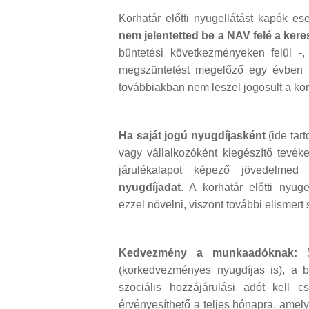
Korhatár előtti nyugellátást kapók e
nem jelentetted be a NAV felé a ker
büntetési következményeken felül -,
megszüntetést megelőző egy évben fol
továbbiakban nem leszel jogosult a k
Ha saját jogú nyugdíjasként
(ide tar
vagy vállalkozóként kiegészítő tevék
járulékalapot képező jövedelmed
nyugdíjadat
. A korhatár előtti nyug
ezzel növelni, viszont további elismert 
Kedvezmény a munkaadóknak:
5
(korkedvezményes nyugdíjas is), a 
szociális hozzájárulási adót kell 
érvényesíthető a teljes hónapra, amely