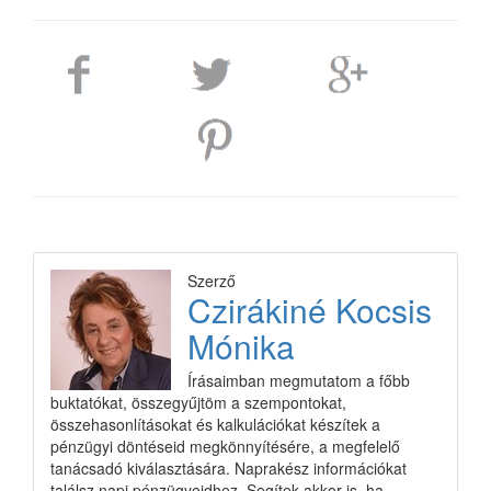
Szerző
Czirákiné Kocsis
Mónika
Írásaimban megmutatom a főbb
buktatókat, összegyűjtöm a szempontokat,
összehasonlításokat és kalkulációkat készítek a
pénzügyi döntéseid megkönnyítésére, a megfelelő
tanácsadó kiválasztására. Naprakész információkat
találsz napi pénzügyeidhez. Segítek akkor is, ha