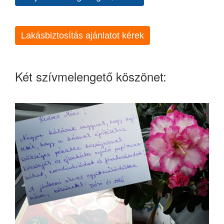
Lakásbiztosítás ajánlatot kérek
Két szívmelengető köszönet: