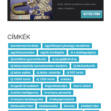
CÍMKÉK
üzembentartóváltás
ügyfélképző pénzügyi akadémia
ügyfélazonosítás
ügyfél átvilágítás
út a boldogsághoz
újraindítási gyorskölcsön
új nyugdíjkötvény
új lakásvásárlás kamatmentes részletre
új lakástakarék
új lakás építés
új lakás vásárlás
új 500 forint
új 10000 forint
új 1000 forint
öröklés
öregedő társadalom
öngondoskodás
önerő nélkül
érzelmi intelligencia
érvényes pénzeink
érvényes bankjegyeink
értékpapírszámla
életkezdési hitel
életbiztosítás
átverés
áthidaló hitel