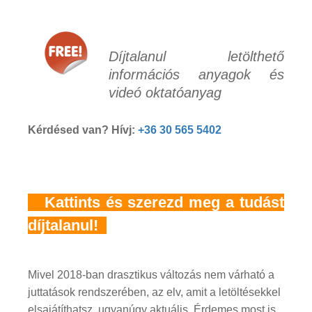
Díjtalanul letölthető
információs anyagok és
videó oktatóanyag
Kérdésed van? Hívj:
+36 30 565 5402
Kattints és szerezd meg a tudást
díjtalanul!
Mivel 2018-ban drasztikus változás nem várható a
juttatások rendszerében, az elv, amit a letöltésekkel
elsajátíthatsz, ugyanúgy aktuális. Érdemes most is