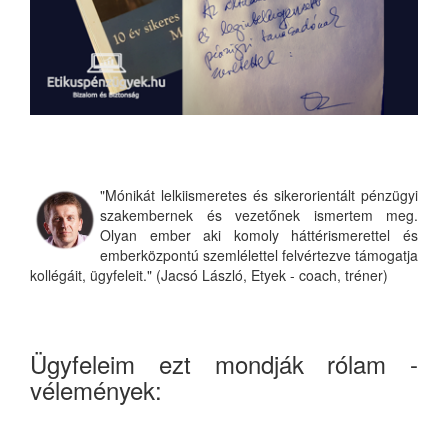
"Mónikát lelkiismeretes és sikerorientált pénzügyi
szakembernek és vezetőnek ismertem meg.
Olyan ember aki komoly háttérismerettel és
emberközpontú szemlélettel felvértezve támogatja
kollégáit, ügyfeleit." (Jacsó László, Etyek - coach, tréner)
Ügyfeleim ezt mondják rólam -
vélemények: