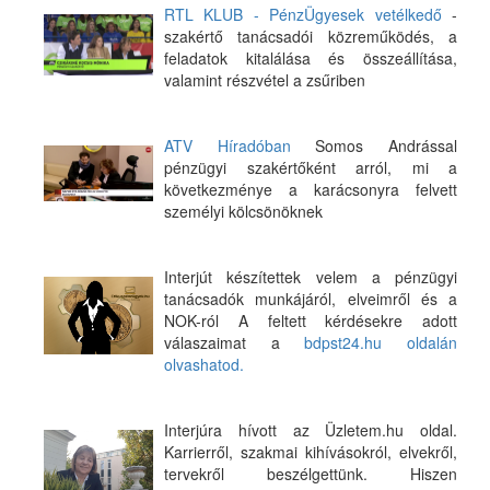
RTL KLUB - PénzÜgyesek vetélkedő
-
szakértő tanácsadói közreműködés, a
feladatok kitalálása és összeállítása,
valamint részvétel a zsűriben
ATV Híradóban
Somos Andrással
pénzügyi szakértőként arról, mi a
következménye a karácsonyra felvett
személyi kölcsönöknek
Interjút készítettek velem a pénzügyi
tanácsadók munkájáról, elveimről és a
NOK-ról A feltett kérdésekre adott
válaszaimat a
bdpst24.hu oldalán
olvashatod.
Interjúra hívott az Üzletem.hu oldal.
Karrierről, szakmai kihívásokról, elvekről,
tervekről beszélgettünk. Hiszen