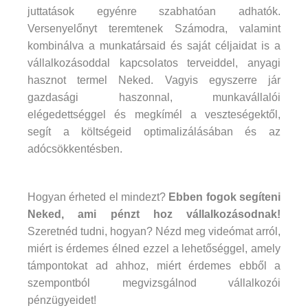
juttatások egyénre szabhatóan adhatók.
Versenyelőnyt teremtenek Számodra, valamint
kombinálva a munkatársaid és saját céljaidat is a
vállalkozásoddal kapcsolatos terveiddel, anyagi
hasznot termel Neked. Vagyis egyszerre jár
gazdasági haszonnal, munkavállalói
elégedettséggel és megkímél a veszteségektől,
segít a költségeid optimalizálásában és az
adócsökkentésben.
Hogyan érheted el mindezt?
Ebben fogok segíteni
Neked, ami pénzt hoz vállalkozásodnak!
Szeretnéd tudni, hogyan? Nézd meg videómat arról,
miért is érdemes élned ezzel a lehetőséggel, amely
támpontokat ad ahhoz, miért érdemes ebből a
szempontból megvizsgálnod vállalkozói
pénzügyeidet!