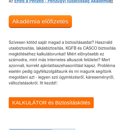
az
Érted a Pénzed - Pénzügyi tudatosság Akadémiá
t!
Akadémia előfizetés
Szívesen kötöd saját magad a biztosításaidat? Használd
utasbiztosítás, lakásbiztosítás, KGFB és CASCO biztosítás
megkötéséhez kalkulátorunkat! Miért előnyösebb ez
számodra, mint más internetes alkuszok felületei? Mert
azonnali, korrekt ajánlatösszehasonlítást kapsz. Probléma
esetén pedig ügyfélszolgáltaunk és mi magunk segítünk
megoldani azt - legyen szó ügyintézésről, káreseményről,
változtatásokról. Itt kezdd!:
KALKULÁTOR és Biztosításkötés