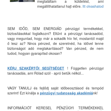
megtaláltam a küldetést, ami
megállíthatatlanul hajt előre.
Itt olvashatod
SEM IDŐD, SEM ENERGIÁD pénzügyi termékekkel,
biztosításokkal foglalkozni? Eltűnt a pénzügyi tanácsadód,
vagy meguntad, hogy már a sokadik hív fel, mostantól majd
ő lesz az? Nincs pénzed, de szeretnéd, ha idővel lenne
biztonságot adó megtakarításod? Van pénzed, de nem
tudod, hogyan gyarapítsd okosan?
KÉRJ SZAKÉRTŐI SEGÍTSÉGET
! Független pénzügyi
tanácsadás, ami Rólad szól - apró betűk nélkül...
VAGY TANULJ és fejlődj saját időbeosztásod és tempód
szerint! Ezt kínálja a
pénzügyi tudatosság akadémiá
nk!
INFORMÁCIÓT KERESEL PÉNZÜGYI TERMÉKEKKEL