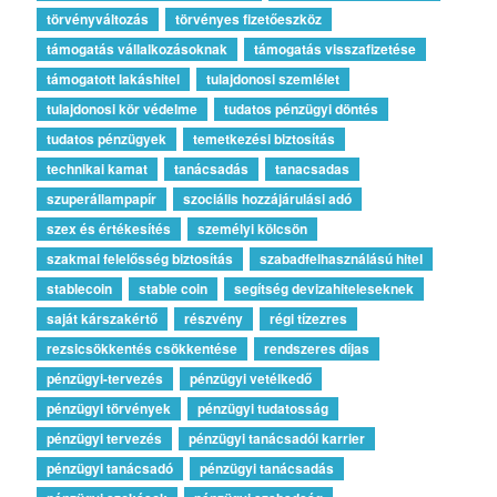
törvényváltozás
törvényes fizetőeszköz
támogatás vállalkozásoknak
támogatás visszafizetése
támogatott lakáshitel
tulajdonosi szemlélet
tulajdonosi kör védelme
tudatos pénzügyi döntés
tudatos pénzügyek
temetkezési biztosítás
technikai kamat
tanácsadás
tanacsadas
szuperállampapír
szociális hozzájárulási adó
szex és értékesítés
személyi kölcsön
szakmai felelősség biztosítás
szabadfelhasználású hitel
stablecoin
stable coin
segítség devizahiteleseknek
saját kárszakértő
részvény
régi tízezres
rezsicsökkentés csökkentése
rendszeres díjas
pénzügyi-tervezés
pénzügyi vetélkedő
pénzügyi törvények
pénzügyi tudatosság
pénzügyi tervezés
pénzügyi tanácsadói karrier
pénzügyi tanácsadó
pénzügyi tanácsadás