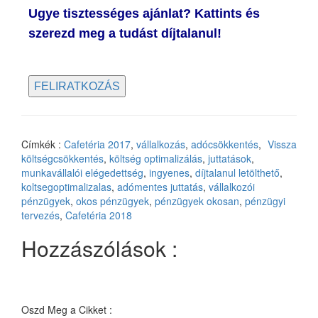
Ugye tisztességes ajánlat? Kattints
és
szerezd meg a tudást díjtalanul!
Címkék :
Cafetéria 2017
,
vállalkozás
,
adócsökkentés
,
Vissza
költségcsökkentés
,
költség optimalizálás
,
juttatások
,
munkavállalói elégedettség
,
ingyenes
,
díjtalanul letölthető
,
koltsegoptimalizalas
,
adómentes juttatás
,
vállalkozói
pénzügyek
,
okos pénzügyek
,
pénzügyek okosan
,
pénzügyi
tervezés
,
Cafetéria 2018
Hozzászólások :
Oszd Meg a Cikket :