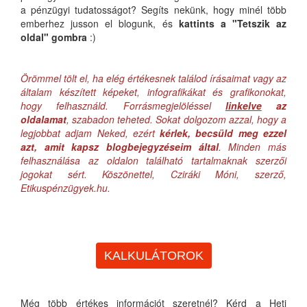
a pénzügyi tudatosságot? Segíts nekünk, hogy minél több
emberhez jusson el blogunk, és
kattints a "Tetszik az
oldal" gombra
:)
Örömmel tölt el, ha elég értékesnek találod írásaimat vagy az
általam készített képeket, infografikákat és grafikonokat,
hogy felhasználd. Forrásmegjelöléssel
linkelve
az
oldalamat
, szabadon teheted. Sokat dolgozom azzal, hogy a
legjobbat adjam Neked, ezért
kérlek, becsüld meg ezzel
azt, amit kapsz blogbejegyzéseim által
. Minden más
felhasználása az oldalon található tartalmaknak szerzői
jogokat sért. Köszönettel, Cziráki Móni, szerző,
Etikuspénzügyek.hu.
KALKULÁTOROK
Még több értékes információt szeretnél? Kérd a Heti