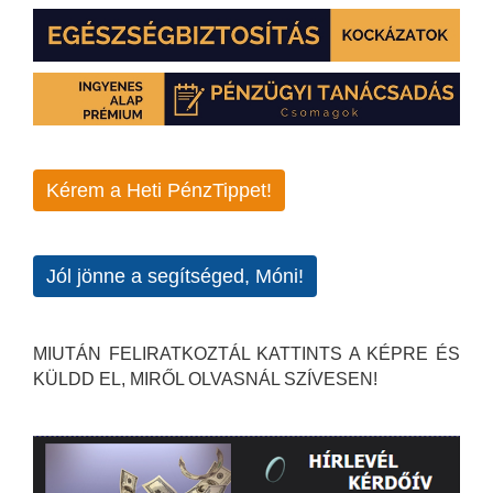
Kérem a Heti PénzTippet!
Jól jönne a segítséged, Móni!
MIUTÁN FELIRATKOZTÁL KATTINTS A KÉPRE ÉS
KÜLDD EL, MIRŐL OLVASNÁL SZÍVESEN!