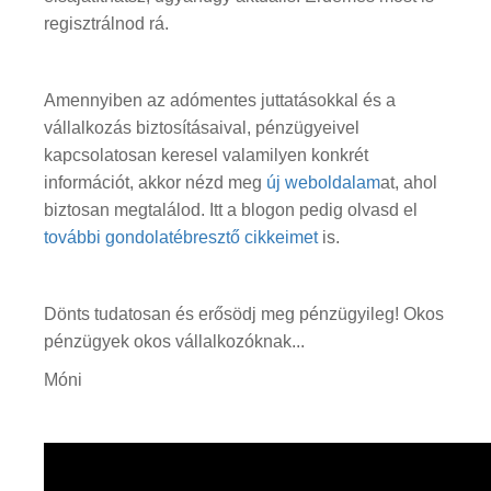
regisztrálnod rá.
Amennyiben az adómentes juttatásokkal és a
vállalkozás biztosításaival, pénzügyeivel
kapcsolatosan keresel valamilyen konkrét
információt, akkor nézd meg
új weboldalam
at, ahol
biztosan megtalálod. Itt a blogon pedig olvasd el
további gondolatébresztő cikkeimet
is.
Dönts tudatosan és erősödj meg pénzügyileg! Okos
pénzügyek okos vállalkozóknak...
Móni