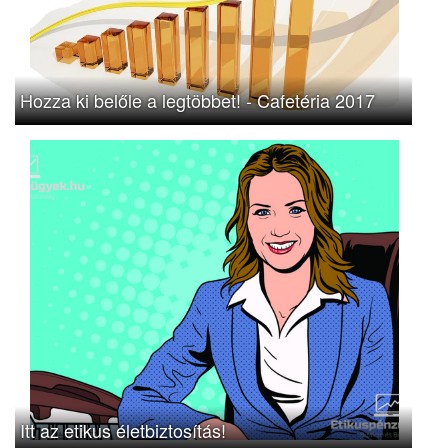
Hozza ki belőle a legtöbbet! - Cafetéria 2017
Itt az etikus életbiztosítás!