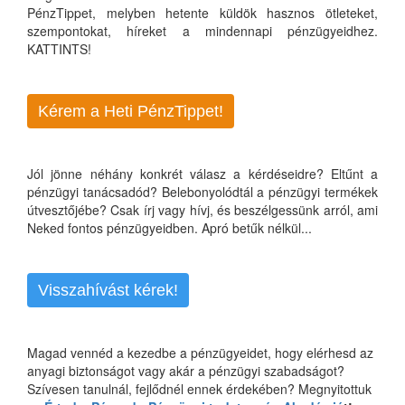
PénzTippet, melyben hetente küldök hasznos ötleteket,
szempontokat, híreket a mindennapi pénzügyeidhez.
KATTINTS!
Kérem a Heti PénzTippet!
Jól jönne néhány konkrét válasz a kérdéseidre? Eltűnt a
pénzügyi tanácsadód? Belebonyolódtál a pénzügyi termékek
útvesztőjébe? Csak írj vagy hívj, és beszélgessünk arról, ami
Neked fontos pénzügyeidben. Apró betűk nélkül...
Visszahívást kérek!
Magad vennéd a kezedbe a pénzügyeidet, hogy elérhesd az
anyagi biztonságot vagy akár a pénzügyi szabadságot?
Szívesen tanulnál, fejlődnél ennek érdekében? Megnyitottuk