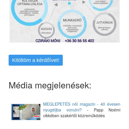
Kitöltöm a kérdőívet!
Média megjelenések:
MEGLEPETÉS női magazin - 40 évesen
nyugdíjba vonulni?
- Papp Noémi
cikkében szakértői közreműködés