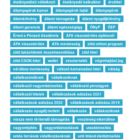
átalányadózó vállalkozó
átalányadó kalkulátor
áruhitel
állampapírok kamat
állampapírok fajtái
állampapírok
államkötvény
állami támogatás
állami nyugdíjkötvény
állami garancia
állami egészségügy
ÖNyP
ÖEP
Érted a Pénzed Akadémia
ÁFA visszatérítés építésnél
ÁFA visszatérítés
ÁFA mentesség
zöld otthon program
zöld lakáshitelek összehasonlítása
zöld hitel
zöld CSOK-hitel
wallet
vésztartalék
végrehajtási jog
várólista mentesség
változó kamatozású hitel
válság
vállalkozónőknek
vállalkozóknak
vállalkozói vagyonbiztosítás
vállalkozói pénzügyek
vállalkozói hitelek
vállalkozások adózása 2021
vállalkozások adózása 2020
vállalkozások adózása 2019
vállalkozás nyugdíj mellett
vállalkozás
vállakozóknak
vissza nem térítendő támogatás
veszteség elkerülése
vagyonépítés
vagyonbiztosítások
utasbiztosítás
uniós források válallkozásoknak
unit linked életbiztosítás