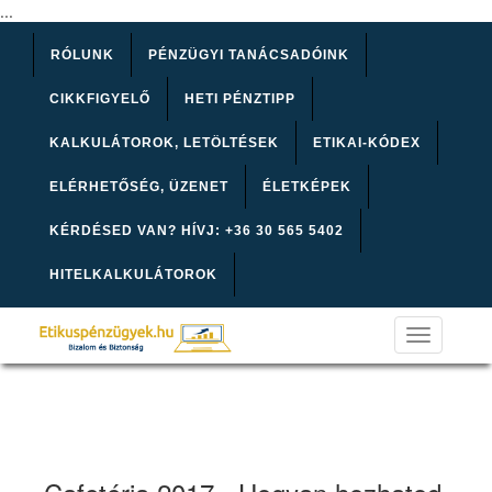
...
RÓLUNK
PÉNZÜGYI TANÁCSADÓINK
CIKKFIGYELŐ
HETI PÉNZTIPP
KALKULÁTOROK, LETÖLTÉSEK
ETIKAI-KÓDEX
ELÉRHETŐSÉG, ÜZENET
ÉLETKÉPEK
KÉRDÉSED VAN? HÍVJ: +36 30 565 5402
HITELKALKULÁTOROK
Toggle
navigation