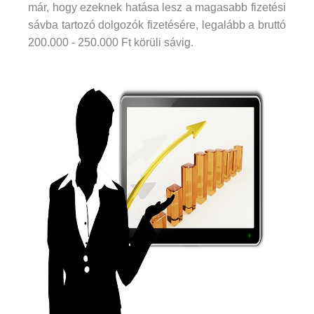
már, hogy ezeknek hatása lesz a magasabb fizetési
sávba tartozó dolgozók fizetésére, legalább a bruttó
200.000 - 250.000 Ft körüli sávig.