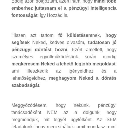
Eddig azon dolgoztam, azért írtam, hogy
minél több
emberhez juttassam el a pénzügyi intelligencia
fontosságát
, így Hozzád is.
Hiszen azt tartom
fő küldetésem
nek,
hogy
segítsek
Neked, kedves olvasóm,
tudatosan jó
pénzügyi döntést hozni
. Ezért amellett, hogy
személyes együttműködésünk során mindig
megkeresem Neked a lehető legjobb megoldást
,
ami illeszkedik az igényeidhez és a
lehetőségeidhez,
meghagyom Neked a döntés
szabadságát
.
Meggyőződésem, hogy nekünk, pénzügyi
tanácsadóként NEM az a dolgunk, hogy
megmondjuk, mit tegyél ügyfélként. Az SEM
feladatunk, hogy megcsináljuk, amit mondasz, mint