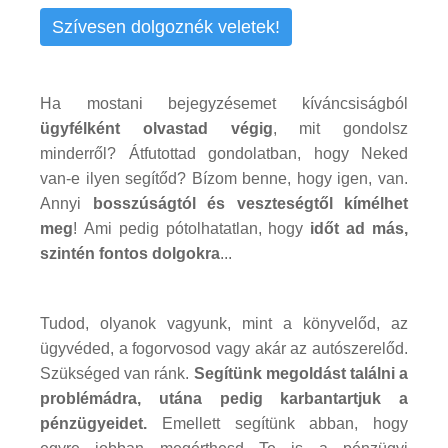
Szívesen dolgoznék veletek!
Ha mostani bejegyzésemet kíváncsiságból
ügyfélként olvastad végig
, mit gondolsz
minderről? Átfutottad gondolatban, hogy Neked
van-e ilyen segítőd? Bízom benne, hogy igen, van.
Annyi
bosszúságtól és veszteségtől kímélhet
meg
! Ami pedig pótolhatatlan, hogy
időt ad más,
szintén fontos dolgokra
...
Tudod, olyanok vagyunk, mint a könyvelőd, az
ügyvéded, a fogorvosod vagy akár az autószerelőd.
Szükséged van ránk.
Segítünk megoldást találni a
problémádra, utána pedig karbantartjuk a
pénzügyeidet.
Emellett segítünk abban, hogy