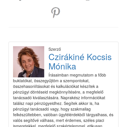
Szerző
Czirákiné Kocsis
Mónika
Írásaimban megmutatom a főbb
buktatókat, összegyűjtöm a szempontokat,
összehasonlításokat és kalkulációkat készítek a
pénzügyi döntéseid megkönnyítésére, a megfelelő
tanácsadó kiválasztására. Naprakész információkat
találsz napi pénzügyeidhez. Segítek akkor is, ha
pénzügyi tanácsadó vagy, hogy szakmailag
felkészültebben, valóban ügyfélérdekből tárgyalhass, és
valós segítővé válhass, mert érdemes, széles piaci
ismeretekkel, megfelelő szakértelemmel, etikusan