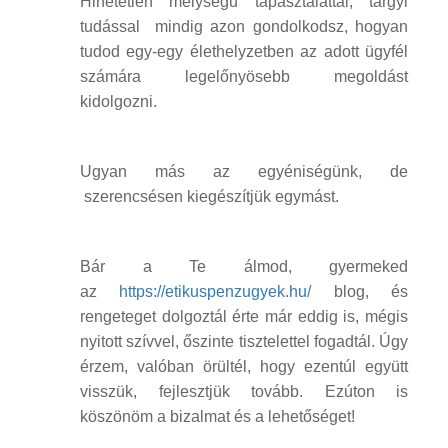
Hihetetlen mélységű tapasztalattal, tárgyi
tudással mindig azon gondolkodsz, hogyan
tudod egy-egy élethelyzetben az adott ügyfél
számára legelőnyösebb megoldást
kidolgozni.
Ugyan más az egyéniségünk, de
szerencsésen kiegészítjük egymást.
Bár a Te álmod, gyermeked
az
https://etikuspenzugyek.hu/
blog, és
rengeteget dolgoztál érte már eddig is, mégis
nyitott szívvel, őszinte tisztelettel fogadtál. Úgy
érzem, valóban örültél, hogy ezentúl együtt
visszük, fejlesztjük tovább. Ezúton is
köszönöm a bizalmat és a lehetőséget!