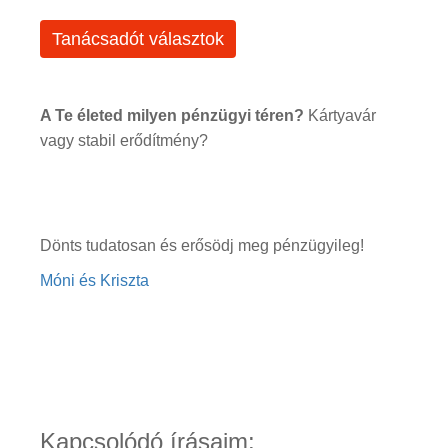
Tanácsadót választok
A Te életed milyen pénzügyi téren?
Kártyavár
vagy stabil erődítmény?
Dönts tudatosan és erősödj meg pénzügyileg!
Móni és Kriszta
Kapcsolódó írásaim: