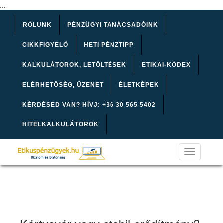
...
RÓLUNK
PÉNZÜGYI TANÁCSADÓINK
CIKKFIGYELŐ
HETI PÉNZTIPP
KALKULÁTOROK, LETÖLTÉSEK
ETIKAI-KÓDEX
ELÉRHETŐSÉG, ÜZENET
ÉLETKÉPEK
KÉRDÉSED VAN? HÍVJ: +36 30 565 5402
HITELKALKULÁTOROK
Toggle
navigation