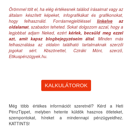
Örömmel tölt el, ha elég értékesnek találod írásaimat vagy az
általam készített képeket, infografikákat és grafikonokat,
hogy felhasználd. Forrásmegjelöléssel
linkelve
az
oldalamat
, szabadon teheted. Sokat dolgozom azzal, hogy a
legjobbat adjam Neked, ezért
kérlek, becsüld meg ezzel
azt, amit kapsz blogbejegyzéseim által
. Minden más
felhasználása az oldalon található tartalmaknak szerzői
jogokat sért. Köszönettel, Cziráki Móni, szerző,
Etikuspénzügyek.hu.
KALKULÁTOROK
Még több értékes információt szeretnél? Kérd a Heti
PénzTippet, melyben hetente küldök hasznos ötleteket,
szempontokat, híreket a mindennapi pénzügyeidhez.
KATTINTS!