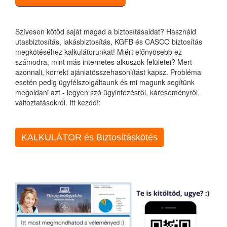
Szívesen kötöd saját magad a biztosításaidat? Használd
utasbiztosítás, lakásbiztosítás, KGFB és CASCO biztosítás
megkötéséhez kalkulátorunkat! Miért előnyösebb ez
számodra, mint más internetes alkuszok felületei? Mert
azonnali, korrekt ajánlatösszehasonlítást kapsz. Probléma
esetén pedig ügyfélszolgáltaunk és mi magunk segítünk
megoldani azt - legyen szó ügyintézésről, káreseményről,
változtatásokról. Itt kezdd!:
KALKULÁTOR és Biztosításkötés