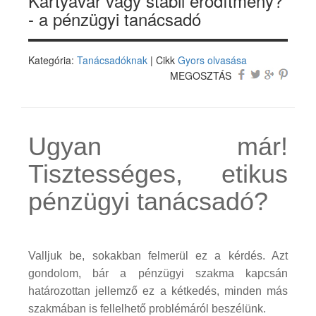
Kártyavár vagy stabil erődítmény?
- a pénzügyi tanácsadó
Kategória:
Tanácsadóknak
| Cikk
Gyors olvasása
MEGOSZTÁS
Ugyan már!
Tisztességes, etikus
pénzügyi tanácsadó?
Valljuk be, sokakban felmerül ez a kérdés. Azt
gondolom, bár a pénzügyi szakma kapcsán
határozottan jellemző ez a kétkedés, minden más
szakmában is fellelhető problémáról beszélünk.