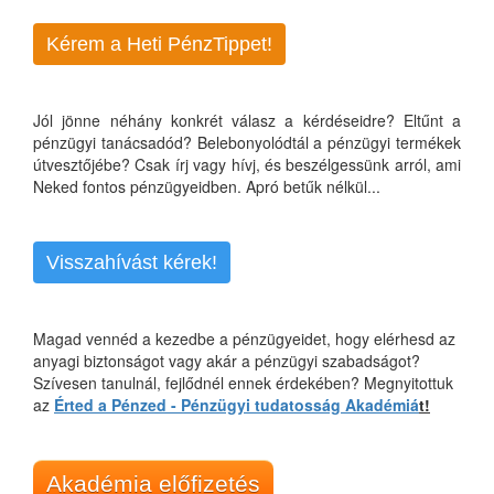
Kérem a Heti PénzTippet!
Jól jönne néhány konkrét válasz a kérdéseidre? Eltűnt a
pénzügyi tanácsadód? Belebonyolódtál a pénzügyi termékek
útvesztőjébe? Csak írj vagy hívj, és beszélgessünk arról, ami
Neked fontos pénzügyeidben. Apró betűk nélkül...
Visszahívást kérek!
Magad vennéd a kezedbe a pénzügyeidet, hogy elérhesd az
anyagi biztonságot vagy akár a pénzügyi szabadságot?
Szívesen tanulnál, fejlődnél ennek érdekében? Megnyitottuk
az
Érted a Pénzed - Pénzügyi tudatosság Akadémiá
t!
Akadémia előfizetés