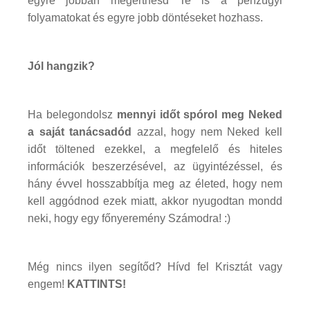
egyre jobban megérthesd Te is a pénzügyi
folyamatokat és egyre jobb döntéseket hozhass.
Jól hangzik?
Ha belegondolsz
mennyi időt spórol meg Neked
a saját tanácsadód
azzal, hogy nem Neked kell
időt töltened ezekkel, a megfelelő és hiteles
információk beszerzésével, az ügyintézéssel, és
hány évvel hosszabbítja meg az életed, hogy nem
kell aggódnod ezek miatt, akkor nyugodtan mondd
neki, hogy egy főnyeremény Számodra! :)
Még nincs ilyen segítőd? Hívd fel Krisztát vagy
engem!
KATTINTS!