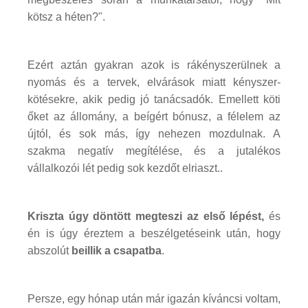
kötsz a héten?".
Ezért aztán gyakran azok is rákényszerülnek a
nyomás és a tervek, elvárások miatt kényszer-
kötésekre, akik pedig jó tanácsadók. Emellett köti
őket az állomány, a beígért bónusz, a félelem az
újtól, és sok más, így nehezen mozdulnak. A
szakma negatív megítélése, és a jutalékos
vállalkozói lét pedig sok kezdőt elriaszt..
Kriszta úgy döntött megteszi az első lépést,
és
én is úgy éreztem a beszélgetéseink után, hogy
abszolút
beillik a csapatba
.
Persze, egy hónap után már igazán kíváncsi voltam,