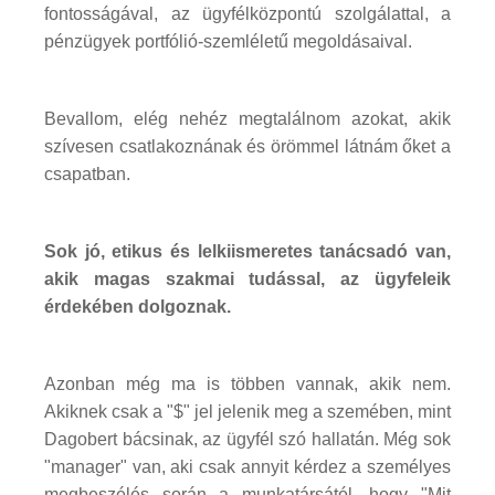
fontosságával, az ügyfélközpontú szolgálattal, a
pénzügyek portfólió-szemléletű megoldásaival.
Bevallom, elég nehéz megtalálnom azokat, akik
szívesen csatlakoznának és örömmel látnám őket a
csapatban.
Sok jó, etikus és lelkiismeretes tanácsadó van,
akik magas szakmai tudással, az ügyfeleik
érdekében dolgoznak.
Azonban még ma is többen vannak, akik nem.
Akiknek csak a "$" jel jelenik meg a szemében, mint
Dagobert bácsinak, az ügyfél szó hallatán. Még sok
"manager" van, aki csak annyit kérdez a személyes
megbeszélés során a munkatársától, hogy "Mit