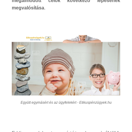
megálmodott célok következő lépésének
megvalósítása
.
Együtt egymásért és az ügyfelekért - Etikuspénzügyek.hu