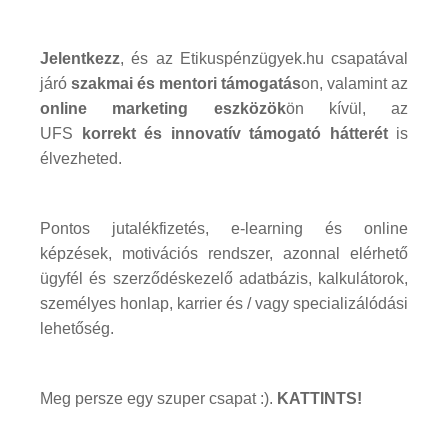
Jelentkezz
, és az Etikuspénzügyek.hu csapatával
járó
szakmai és mentori támogatás
on, valamint az
online marketing eszközök
ön kívül, az
UFS
korrekt és innovatív támogató hátterét
is
élvezheted.
Pontos jutalékfizetés, e-learning és online
képzések, motivációs rendszer, azonnal elérhető
ügyfél és szerződéskezelő adatbázis, kalkulátorok,
személyes honlap, karrier és / vagy specializálódási
lehetőség.
Meg persze egy szuper csapat :).
KATTINTS!