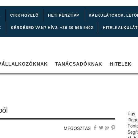
K
CIKKFIGYELŐ
HETI PÉNZTIPP
KALKULÁTOROK, LETÖ
K
KÉRDÉSED VAN? HÍVJ: +36 30 565 5402
HITELKALKULÁ
VÁLLALKOZÓKNAK
TANÁCSADÓKNAK
HITELEK
ból
Úgy 
függ
Font
MEGOSZTÁS
Segí