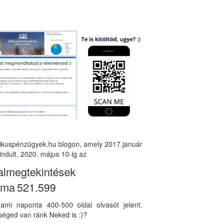
tikuspénzügyek.hu blogon, amely 2017.január
indult, 2020. május 10-ig az
almegtekintések
áma
521.599
, ami naponta 400-500 oldal olvasót jelent.
éged van ránk Neked is :)?