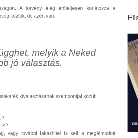
ágon. A törvény elég erőteljesen korlátozza a
Eli
bség köztük, de azért van.
ügghet, melyik a Neked
bb jó választás.
takarék kiválasztásának szempontjai közül:
d?
 is?
, vagy további lakáshitel is kell a megálmodott