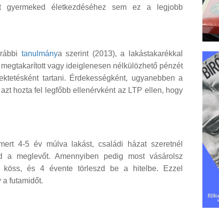
ött gyermeked életkezdéséhez sem ez a legjobb
orábbi
tanulmány
a szerint (2013), a lakástakarékkal
 megtakarított vagy ideiglenesen nélkülözhető pénzét
ektetésként tartani. Érdekességként, ugyanebben a
t hozta fel legfőbb ellenérvként az LTP ellen, hogy
ert 4-5 év múlva lakást, családi házat szeretnél
enéd a meglevőt. Amennyiben pedig most vásárolsz
p köss, és 4 évente törleszd be a hitelbe. Ezzel
 a futamidőt.