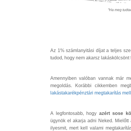
"Ha meg tudtad
Az 1% számlanyitási díjat a teljes sz
tudod, hogy nem akarsz lakáskölcsönt 
Amennyiben valóban vannak már most
megoldás. Korábbi cikkemben meg
lakástakarékpénztári megtakarítás melle
A legfontosabb, hogy
azért sose k
ügynök el akarja adni Neked. Mielőtt 
ilyesmit, mert kell valami megtakar