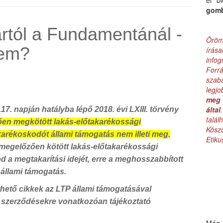
el b
gom
rtól a Fundamentánál -
Öröm
nem?
írás
infog
Forr
szab
legj
meg 
által
.17. napján hatályba lépő 2018. évi LXIII. törvény
talá
tően megkötött lakás-előtakarékossági
Kös
arékoskodót állami támogatás nem illeti meg.
Etik
 megelőzően kötött lakás-előtakarékossági
a megtakarítási idejét, erre a meghosszabbított
 állami támogatás.
rhető cikkek az LTP állami támogatásával
 szerződésekre vonatkozóan tájékoztató