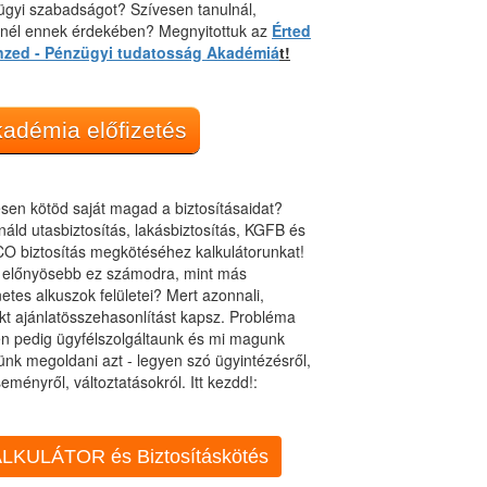
gyi szabadságot? Szívesen tanulnál,
dnél ennek érdekében? Megnyitottuk az
Érted
nzed - Pénzügyi tudatosság Akadémiá
t!
adémia előfizetés
sen kötöd saját magad a biztosításaidat?
áld utasbiztosítás, lakásbiztosítás, KGFB és
O biztosítás megkötéséhez kalkulátorunkat!
t előnyösebb ez számodra, mint más
netes alkuszok felületei? Mert azonnali,
kt ajánlatösszehasonlítást kapsz. Probléma
n pedig ügyfélszolgáltaunk és mi magunk
ünk megoldani azt - legyen szó ügyintézésről,
eményről, változtatásokról. Itt kezdd!:
LKULÁTOR és Biztosításkötés