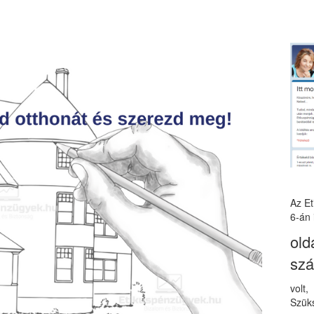
Az E
6-án 
old
sz
volt
Szüks