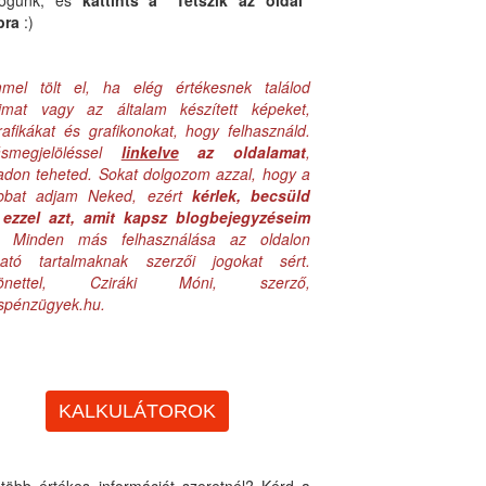
logunk, és
kattints a "Tetszik az oldal"
bra
:)
mel tölt el, ha elég értékesnek találod
aimat vagy az általam készített képeket,
rafikákat és grafikonokat, hogy felhasználd.
ásmegjelöléssel
linkelve
az oldalamat
,
adon teheted. Sokat dolgozom azzal, hogy a
obbat adjam Neked, ezért
kérlek, becsüld
ezzel azt, amit kapsz blogbejegyzéseim
. Minden más felhasználása az oldalon
lható tartalmaknak szerzői jogokat sért.
zönettel, Cziráki Móni, szerző,
uspénzügyek.hu.
KALKULÁTOROK