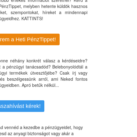
több értékes információt szeretnél? Kérd a
 PénzTippet, melyben hetente küldök hasznos
teket, szempontokat, híreket a mindennapi
ügyeidhez. KATTINTS!
rem a Heti PénzTippet!
jönne néhány konkrét válasz a kérdéseidre?
nt a pénzügyi tanácsadód? Belebonyolódtál a
ügyi termékek útvesztőjébe? Csak írj vagy
, és beszélgessünk arról, ami Neked fontos
gyeidben. Apró betűk nélkül...
sszahívást kérek!
d vennéd a kezedbe a pénzügyeidet, hogy
esd az anyagi biztonságot vagy akár a