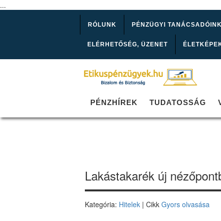
...
RÓLUNK
PÉNZÜGYI TANÁCSADÓIN
ELÉRHETŐSÉG, ÜZENET
ÉLETKÉPE
PÉNZHÍREK
TUDATOSSÁG
Lakástakarék új nézőpont
Kategória:
Hitelek
| Cikk
Gyors olvasása