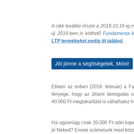
A cikk további részei a 2018.10.16-ig
új 2019-ben is köthető
Fundamenta kon
LTP termékeket pedig itt találod.
Jól jönne a segítségetek, Móni!
Ebben az évben (2018. február) a Fu
lényege, hogy az állami támogatás u
40.000 Ft megtakarítást is vállalhatsz 
Ha ugyanúgy csak 20.000 Ft után kapo
jó Neked? Ennek számolunk most közö