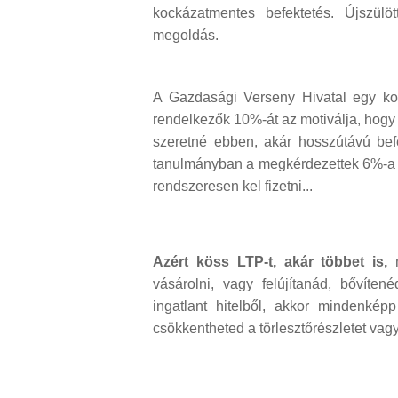
kockázatmentes befektetés. Újszül
megoldás.
A Gazdasági Verseny Hivatal egy k
rendelkezők 10%-át az motiválja, hogy
szeretné ebben, akár hosszútávú bef
tanulmányban a megkérdezettek 6%-a az
rendszeresen kel fizetni...
Azért köss LTP-t, akár többet is,
m
vásárolni, vagy felújítanád, bővít
ingatlant hitelből, akkor mindenkép
csökkentheted a törlesztőrészletet vagy