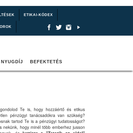
LTÉSEK
ETIKAI-KÓDEX
TOROK
NYUGDÍJ
BEFEKTETÉS
gondolod Te is, hogy hozzáértő és etikus
etlen pénzügyi tanácsadókra van szükség?
osnak tartod Te is a pénzügyi tudatosságot?
ts nekünk, hogy minél több emberhez jusson