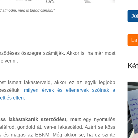
 álmodni, meg is tudod csinálni"
Jó
La
erződéses összegre számítják. Akkor is, ha már most
felvenni.
Két
 ismert lakásterveid, akkor ez az egyik legjobb
beszéltük,
milyen érvek és ellenérvek szólnak a
tt és ellen.
öss lakástakarék szerződést, mert
egy nyomulós
aláírod, gondold át, van-e lakáscélod. Azért se köss
ítás és magas az EBKM. Még akkor se, ha ez szinte