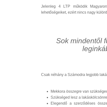
Jelenleg 4 LTP működik Magyarorsz
lehetőségeiket, ezért nincs nagy külön
Sok mindentől f
leginká
Csak néhány a Számodra legjobb lakás
Mekkora összegre van szüksége
Szükséged lesz a lakáskölcsönre
Elegendő a szerződéses összeg