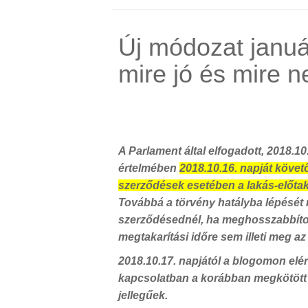
Új módozat januá
mire jó és mire 
A Parlament által elfogadott, 2018.10
értelmében
2018.10.16. napját köve
szerződések esetében a lakás-előtak
Továbbá a törvény hatályba lépését
szerződésednél, ha meghosszabbítod 
megtakarítási időre sem illeti meg az
2018.10.17. napjától a blogomon elé
kapcsolatban a korábban megkötött
jellegűek.