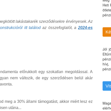
Még 
Heti
ötle
pénz
 megkötött lakástakarék szerződésekre érvényesek. Az
strukcióról itt találod
az összefoglalót, a
2024-es
Ké
Jól 
Eltű
pénz
hívj
pénzü
ndamenta előrukkolt egy szokatlan megoldással. A
gyan nem változik, de egy szerződésen belül akár
havonta.
Vi
d meg a 30% állami támogatást, akkor miért lesz ez
Maga
sen utána...
elérh