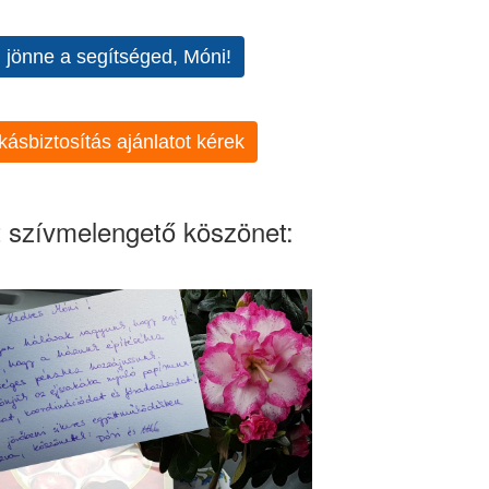
l jönne a segítséged, Móni!
kásbiztosítás ajánlatot kérek
 szívmelengető köszönet: