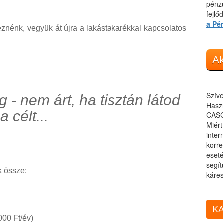
pénzü
fejlő
a Pé
znénk, vegyük át újra a lakástakarékkal kapcsolatos
Ak
Szíve
- nem árt, ha tisztán látod
Haszn
a célt...
CASC
Miér
inter
korre
eseté
segít
k össze:
káres
KA
000 Ft/év)