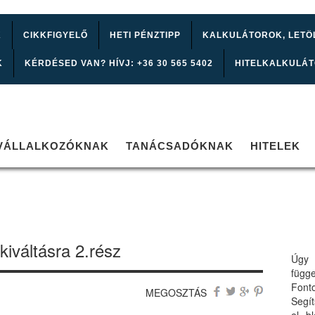
K
CIKKFIGYELŐ
HETI PÉNZTIPP
KALKULÁTOROK, LETÖ
K
KÉRDÉSED VAN? HÍVJ: +36 30 565 5402
HITELKALKULÁ
VÁLLALKOZÓKNAK
TANÁCSADÓKNAK
HITELEK
lkiváltásra 2.rész
Úgy 
függ
Font
MEGOSZTÁS
Segí