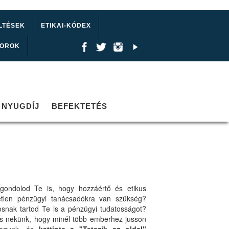
LTÉSEK
ETIKAI-KÓDEX
TOROK
NYUGDÍJ
BEFEKTETÉS
gondolod Te is, hogy hozzáértő és etikus
etlen pénzügyi tanácsadókra van szükség?
osnak tartod Te is a pénzügyi tudatosságot?
ts nekünk, hogy minél több emberhez jusson