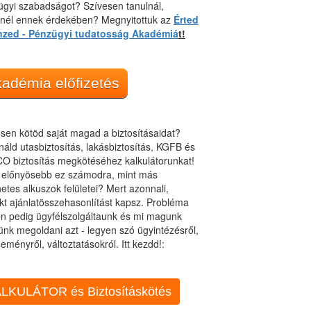
gyi szabadságot? Szívesen tanulnál,
dnél ennek érdekében? Megnyitottuk az
Érted
nzed - Pénzügyi tudatosság Akadémiá
t!
adémia előfizetés
sen kötöd saját magad a biztosításaidat?
áld utasbiztosítás, lakásbiztosítás, KGFB és
O biztosítás megkötéséhez kalkulátorunkat!
t előnyösebb ez számodra, mint más
netes alkuszok felületei? Mert azonnali,
kt ajánlatösszehasonlítást kapsz. Probléma
n pedig ügyfélszolgáltaunk és mi magunk
ünk megoldani azt - legyen szó ügyintézésről,
eményről, változtatásokról. Itt kezdd!:
LKULÁTOR és Biztosításkötés