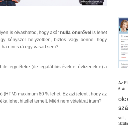
lyen is olvashatod, hogy akár
nulla önerővel
is lehet
agy kényszer helyzetben, biztos vagy benne, hogy
, ha nincs rá egy vasad sem?
hitel egy életre (de legalábbis évekre, évtizedekre) a
Az E
6-án 
ató (HFM) maximum 80 % lehet. Ez azt jelenti, hogy az
old
 lehet hitellel terhelt. Miért nem vételárat írtam?
sz
volt
Szüks