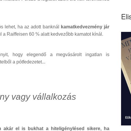
Eli
s lehet, ha az adott banknál
kamatkedvezmény jár
l a Raiffeisen 60 % alatt kedvezőbb kamatot kínál.
nnyit, hogy elegendő a megvásárolt ingatlan is
telből a pótfedezetet...
y vagy vállalkozás
 akár el is bukhat a hiteligénylésed sikere, ha