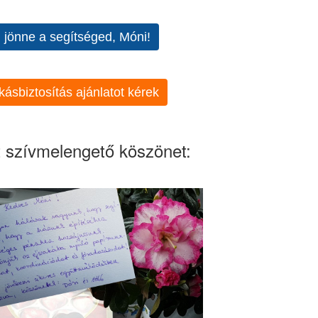
l jönne a segítséged, Móni!
kásbiztosítás ajánlatot kérek
 szívmelengető köszönet: