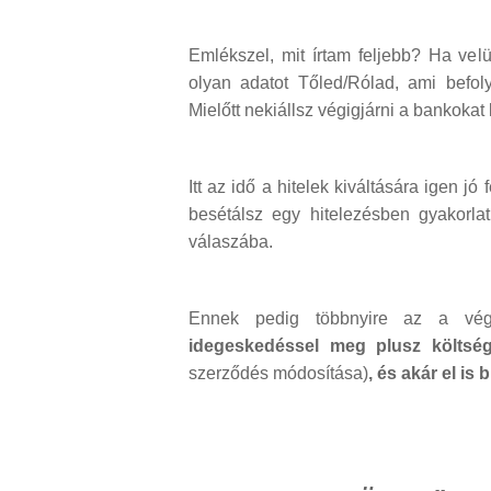
Emlékszel, mit írtam feljebb? Ha ve
olyan adatot Tőled/Rólad, ami befoly
Mielőtt nekiállsz végigjárni a bankokat 
Itt az idő a hitelek kiváltására igen j
besétálsz egy hitelezésben gyakorlat
válaszába.
Ennek pedig többnyire az a v
idegeskedéssel meg plusz költség
szerződés módosítása)
, és akár el is 