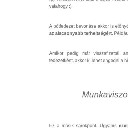
valahogy :).
A pótfedezet bevonása akkor is előnyö
az alacsonyabb terheltségért
. Példáu
Amikor pedig már visszafizettél a
fedezetként, akkor ki lehet engedni a hi
Munkaviszon
Ez a másik sarokpont. Ugyanis
ezen