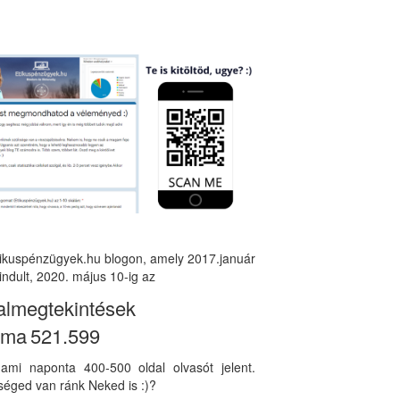
tikuspénzügyek.hu blogon, amely 2017.január
indult, 2020. május 10-ig az
almegtekintések
áma
521.599
, ami naponta 400-500 oldal olvasót jelent.
éged van ránk Neked is :)?