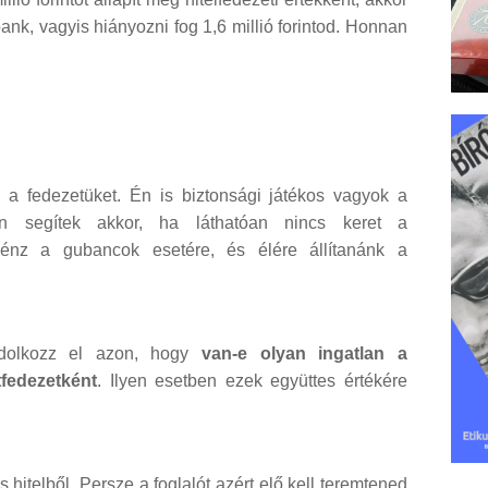
 bank, vagyis hiányozni fog 1,6 millió forintod. Honnan
 a fedezetüket. Én is biztonsági játékos vagyok a
sen segítek akkor, ha láthatóan nincs keret a
 pénz a gubancok esetére, és élére állítanánk a
dolkozz el azon, hogy
van-e olyan ingatlan a
fedezetként
. Ilyen esetben ezek együttes értékére
is hitelből. Persze a foglalót azért elő kell teremtened