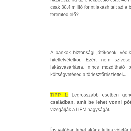
csak 38,4 millió forint lakáshitelt ad a
teremted elő?
A bankok biztonsági játékosok, védik
hitelfelvételkor. Ezért nem szíve
lakásvásárlásra, nincs mozdítható
költségvetésed a törlesztőrészlettel...
TIPP 1:
Legrosszabb esetben gon
családban, amit be lehet vonni pót
vizsgálják a HFM nagyságát.
Így valóban lehet akár a teljes vételár 