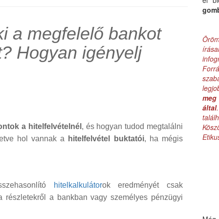
el b
gom
i a megfelelő bankot
Öröm
lt? Hogyan igényelj
írás
infog
Forr
szab
legj
meg 
által
talá
tok a hitelfelvételnél
, és hogyan tudod megtalálni
Kös
Etik
lletve hol vannak a
hitelfelvétel buktatói
, ha mégis
sszehasonlító
hitelkalkulátor
ok eredményét csak
a részletekről a bankban vagy személyes pénzügyi