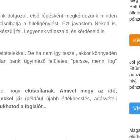
Még 
Heti
ötle
lünk dolgozol, első lépésként megkérdezünk minden
pénz
ásolhatja a hiteligénylést. Ezt javaslom Neked is.
készülj fel. Legyenek válaszaid, és kérdéseid is.
Ké
ó feltételekkel. De ha nem így teszel, akkor könnyedén
lan banki ügyintéző felületes, "persze, menni fog"
Jól 
Eltű
pénz
hívj
pénzü
ége, hogy
elutasítanak
.
Amivel megy az idő,
ekkel jár
(például újabb értékbecslés, adásvételi
bukhatod a foglalót...
Vi
Maga
elérh