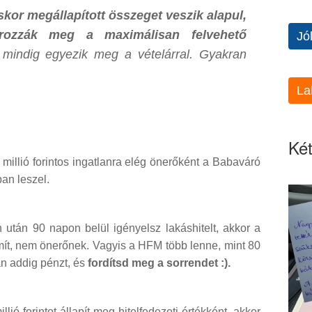
kor megállapított összeget veszik alapul,
rozzák meg a maximálisan felvehető
Jó
mindig egyezik meg a vételárral. Gyakran
La
Két
millió forintos ingatlanra elég önerőként a Babaváró
ban leszel.
 után 90 napon belül igényelsz lakáshitelt, akkor a
ít, nem önerőnek. Vagyis a HFM több lenne, mint 80
n addig pénzt, és
fordítsd meg a sorrendet :).
lió forintot állapít meg hitelfedezeti értékként, akkor