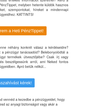
több értékes információt szeretnél? Kérd a
 PénzTippet, melyben hetente küldök hasznos
teket, szempontokat, híreket a mindennapi
ügyeidhez. KATTINTS!
rem a Heti PénzTippet!
jönne néhány konkrét válasz a kérdéseidre?
nt a pénzügyi tanácsadód? Belebonyolódtál a
ügyi termékek útvesztőjébe? Csak írj vagy
, és beszélgessünk arról, ami Neked fontos
gyeidben. Apró betűk nélkül...
sszahívást kérek!
d vennéd a kezedbe a pénzügyeidet, hogy
esd az anyagi biztonságot vagy akár a