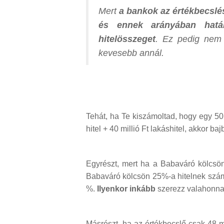
Mert
a bankok az értékbecslés
és ennek arányában hatá
hitelösszeget
. Ez pedig nem 
kevesebb annál.
Tehát, ha Te kiszámoltad, hogy egy 50 
hitel + 40 millió Ft lakáshitel, akkor baj
Egyrészt, mert ha a Babaváró kölcsön
Babaváró kölcsön 25%-a hitelnek szám
%.
Ilyenkor inkább
szerezz valahonna
Másrészt, ha az értékbecslő csak 48 mil