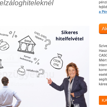
elzáloghiteleknél
pénzü
fejlő
a Pé
Ak
Szíve
Haszn
CASC
Miér
inter
korre
eseté
segít
káres
KA