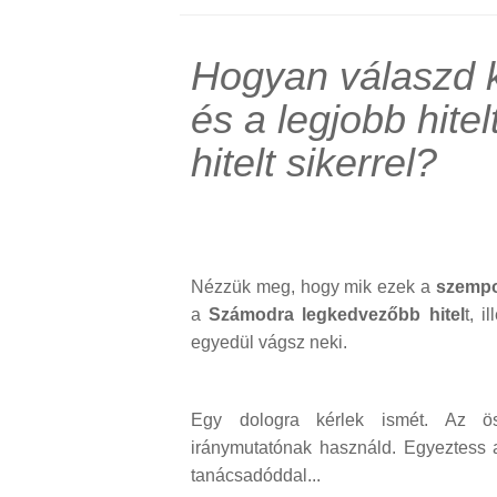
Hogyan válaszd k
és a legjobb hite
hitelt sikerrel?
Nézzük meg, hogy mik ezek a
szempon
a
Számodra legkedvezőbb hitel
t, i
egyedül vágsz neki.
Egy dologra kérlek ismét. Az ö
iránymutatónak használd. Egyeztess 
tanácsadóddal...