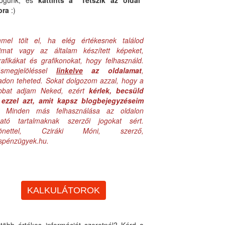
logunk, és
kattints a "Tetszik az oldal"
bra
:)
mel tölt el, ha elég értékesnek találod
aimat vagy az általam készített képeket,
rafikákat és grafikonokat, hogy felhasználd.
ásmegjelöléssel
linkelve
az oldalamat
,
adon teheted. Sokat dolgozom azzal, hogy a
obbat adjam Neked, ezért
kérlek, becsüld
ezzel azt, amit kapsz blogbejegyzéseim
. Minden más felhasználása az oldalon
lható tartalmaknak szerzői jogokat sért.
zönettel, Cziráki Móni, szerző,
uspénzügyek.hu.
KALKULÁTOROK