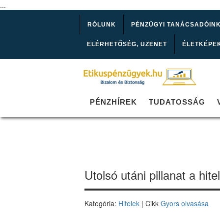
...
RÓLUNK
PÉNZÜGYI TANÁCSADÓIN
ELÉRHETŐSÉG, ÜZENET
ÉLETKÉPE
PÉNZHÍREK
TUDATOSSÁG
Utolsó utáni pillanat a hite
Kategória:
Hitelek
| Cikk
Gyors olvasása