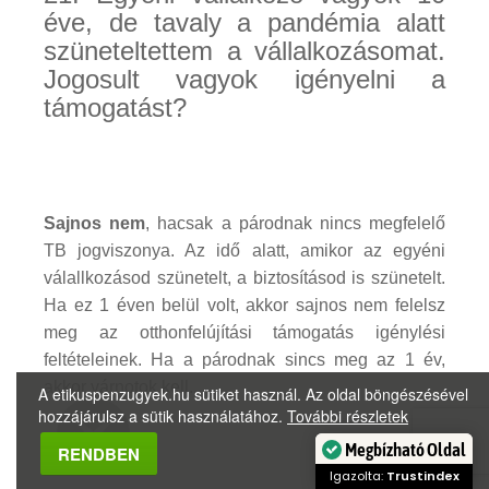
éve, de tavaly a pandémia alatt
szüneteltettem a vállalkozásomat.
Jogosult vagyok igényelni a
támogatást?
Sajnos nem
, hacsak a párodnak nincs megfelelő
TB jogviszonya. Az idő alatt, amikor az egyéni
válallkozásod szünetelt, a biztosításod is szünetelt.
Ha ez 1 éven belül volt, akkor sajnos nem felelsz
meg az otthonfelújítási támogatás igénylési
feltételeinek. Ha a párodnak sincs meg az 1 év,
akkor várnotok kell...
A etikuspenzugyek.hu sütiket használ. Az oldal böngészésével
hozzájárulsz a sütik használatához.
További részletek
RENDBEN
Megbízható Oldal