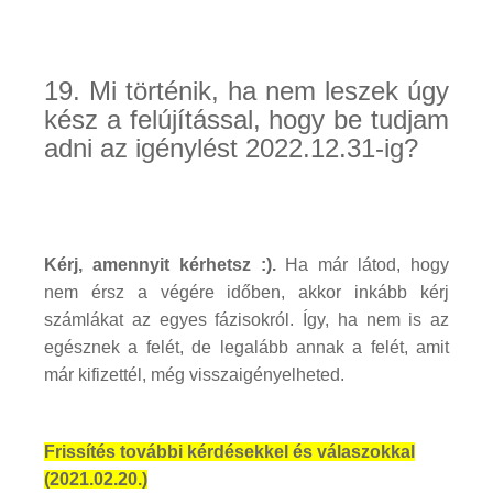
19. Mi történik, ha nem leszek úgy
kész a felújítással, hogy be tudjam
adni az igénylést 2022.12.31-ig?
Kérj, amennyit kérhetsz :).
Ha már látod, hogy
nem érsz a végére időben, akkor inkább kérj
számlákat az egyes fázisokról. Így, ha nem is az
egésznek a felét, de legalább annak a felét, amit
már kifizettél, még visszaigényelheted.
Frissítés további kérdésekkel és válaszokkal
(2021.02.20.)