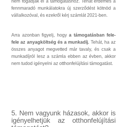
nem fogadják el a támogatáshoz. Tehát érdemes a
fennmaradó munkálatokra új szerződést kötnöd a
vállalkozóval, és ezekről kérj számlát 2021-ben.
Arra azonban figyelj, hogy
a támogatásban fele-
fele az anyagköltség és a munkadíj.
Tehát, ha az
összes anyagot megvetted már tavaly, és csak a
munkadíjról lesz a számla ebben az évben, akkor
nem tudod igényelni az otthonfelújítási támogatást.
5. Nem vagyunk házasok, akkor is
igényelhetjük az otthonfelújítási