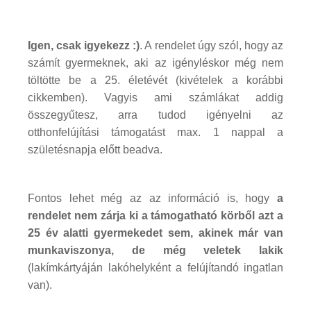
Igen, csak igyekezz :)
. A rendelet úgy szól, hogy az
számít gyermeknek, aki az igényléskor még nem
töltötte be a 25. életévét (kivételek a korábbi
cikkemben). Vagyis ami számlákat addig
összegyűtesz, arra tudod igényelni az
otthonfelújítási támogatást max. 1 nappal a
születésnapja előtt beadva.
Fontos lehet még az az információ is, hogy
a
rendelet nem zárja ki a támogatható körből azt a
25 év alatti gyermekedet sem, akinek már van
munkaviszonya, de még veletek lakik
(lakímkártyáján lakóhelyként a felújítandó ingatlan
van).