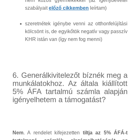
nem közös gyermekekkel (az igénybevétel
szabályait
előző cikkemben
leírtam)
szeretnétek igénybe venni az otthonfelújítási
kölcsönt is, de egyikőtök negatív vagy passzív
KHR istán van (így nem fog menni)
6. Generálkivitelezőt bíznék meg a
munkálatokhoz. Az általa kiállított
5% ÁFA tartalmú számla alapján
igényelhetem a támogatást?
Nem
. A rendelet kifejezetten
tiltja az 5% ÁFÁ-t