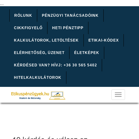
...
RÓLUNK
PÉNZÜGYI TANÁCSADÓINK
CIKKFIGYELŐ
HETI PÉNZTIPP
KALKULÁTOROK, LETÖLTÉSEK
ETIKAI-KÓDEX
ELÉRHETŐSÉG, ÜZENET
ÉLETKÉPEK
KÉRDÉSED VAN? HÍVJ: +36 30 565 5402
HITELKALKULÁTOROK
Toggle
navigation