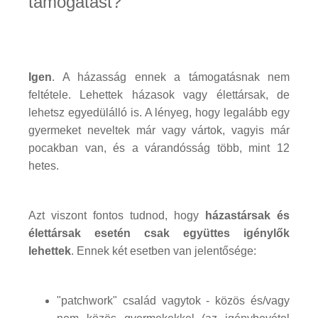
támogatást?
Igen
. A házasság ennek a támogatásnak nem
feltétele. Lehettek házasok vagy élettársak, de
lehetsz egyedülálló is. A lényeg, hogy legalább egy
gyermeket neveltek már vagy vártok, vagyis már
pocakban van, és a várandósság több, mint 12
hetes.
Azt viszont fontos tudnod, hogy
házastársak és
élettársak esetén csak együttes igénylők
lehettek
. Ennek két esetben van jelentősége:
"patchwork" család vagytok - közös és/vagy