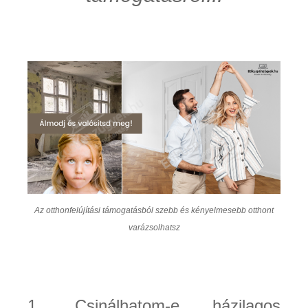
Az otthonfelújítási támogatásból szebb és kényelmesebb otthont
varázsolhatsz
1. Csinálhatom-e házilagos