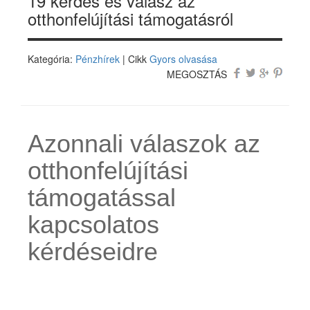
19 kérdés és válasz az
otthonfelújítási támogatásról
Kategória:
Pénzhírek
| Cikk
Gyors olvasása
MEGOSZTÁS
Azonnali válaszok az
otthonfelújítási
támogatással
kapcsolatos
kérdéseidre