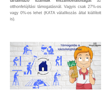
tartalmazó számlák elszámolhatóságát
az
otthonfelújítási támogatásnál. Vagyis csak 27%-os
vagy 0%-os lehet (KATA válallkozás által kiállított
is).