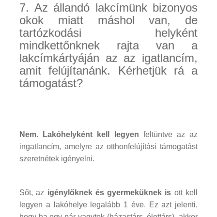
7. Az állandó lakcímünk bizonyos
okok miatt máshol van, de
tartózkodási helyként
mindkettőnknek rajta van a
lakcímkártyáján az az igatlancím,
amit felújítanánk. Kérhetjük rá a
támogatást?
Nem
.
Lakóhelyként kell legyen
feltüntve az az
ingatlancím, amelyre az otthonfelújítási támogatást
szeretnétek igényelni.
Sőt, az
igénylőknek és gyermeküknek is
ott kell
legyen a lakóhelye legalább 1 éve. Ez azt jelenti,
hogy ha egy pár vagytok (házastárs, élettárs), akkor