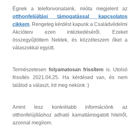
Égnek a telefonvonalaink, mióta megjelent az
otthonfelújítási támogatással kapcsolatos
cikkem
. Rengeteg kérdést kapunk a Családvédelmi
Akcióterv ezen intézkedéséről. Ezeket
összegyűjtöttem Nektek, és közzéteszem őket a
válaszokkal együtt.
Természetesen
folyamatosan frissítem
is. Utolsó
frissítés 2021.04.25. Ha kérdésed van, és nem
találod a választ, írd meg nekünk :)
Amint lesz konkrétabb információnk az
otthonfelújításhoz adható kamattámogatott hitelről,
azonnal megírom.