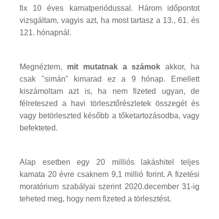
fix 10 éves kamatperiódussal. Három időpontot
vizsgáltam, vagyis azt, ha most tartasz a 13., 61. és
121. hónapnál.
Megnéztem,
mit mutatnak a számok
akkor, ha
csak "simán" kimarad ez a 9 hónap. Emellett
kiszámoltam azt is, ha nem fizeted ugyan, de
félreteszed a havi törlesztőrészletek összegét és
vagy betörleszted később a tőketartozásodba, vagy
befekteted.
Alap esetben egy 20 milliós lakáshitel teljes
kamata 20 évre csaknem 9,1 millió forint. A fizetési
moratórium szabályai szerint 2020.december 31-ig
teheted meg, hogy nem fizeted a törlesztést.