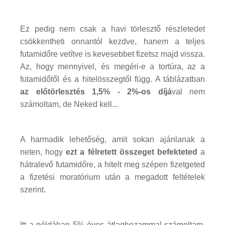
Ez pedig nem csak a havi törlesztő részletedet
csökkentheti onnantól kezdve, hanem a teljes
futamidőre vetítve is kevesebbet fizetsz majd vissza.
Az, hogy mennyivel, és megéri-e a tortúra, az a
futamidőtől és a hitelösszegtől függ. A táblázatban
az előtörlesztés 1,5% - 2%-os díjá
val nem
számoltam, de Neked kell...
A harmadik lehetőség, amit sokan ajánlanak a
neten, hogy
ezt a félretett összeget befekteted
a
hátralevő futamidőre, a hitelt meg szépen fizetgeted
a fizetési moratórium után a megadott feltételek
szerint.
Itt a példában 5% éves átlaghozammal számoltam,