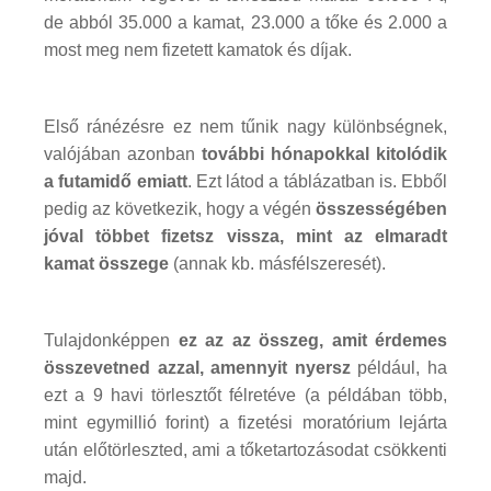
de abból 35.000 a kamat, 23.000 a tőke és 2.000 a
most meg nem fizetett kamatok és díjak.
Első ránézésre ez nem tűnik nagy különbségnek,
valójában azonban
további hónapokkal kitolódik
a futamidő emiatt
. Ezt látod a táblázatban is. Ebből
pedig az következik, hogy a végén
összességében
jóval többet fizetsz vissza, mint az elmaradt
kamat összege
(annak kb. másfélszeresét).
Tulajdonképpen
ez az az összeg, amit érdemes
összevetned azzal, amennyit nyersz
például, ha
ezt a 9 havi törlesztőt félretéve (a példában több,
mint egymillió forint) a fizetési moratórium lejárta
után előtörleszted, ami a tőketartozásodat csökkenti
majd.