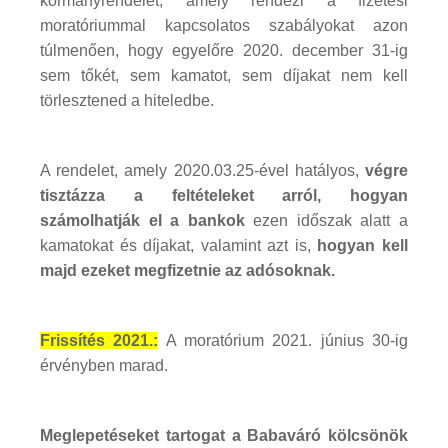
kormányrendelet, amely rendezi a fizetési
moratóriummal kapcsolatos szabályokat azon
túlmenően, hogy egyelőre 2020. december 31-ig
sem tőkét, sem kamatot, sem díjakat nem kell
törlesztened a hiteledbe.
A rendelet, amely 2020.03.25-ével hatályos,
végre
tisztázza a feltételeket arról, hogyan
számolhatják el a bankok
ezen időszak alatt a
kamatokat és díjakat, valamint azt is,
hogyan kell
majd ezeket megfizetnie az adósoknak.
Frissítés 2021.:
A moratórium 2021. június 30-ig
érvényben marad.
Meglepetéseket tartogat a Babaváró kölcsönök