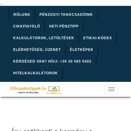
...
RÓLUNK
PÉNZÜGYI TANÁCSADÓINK
CIKKFIGYELŐ
HETI PÉNZTIPP
KALKULÁTOROK, LETÖLTÉSEK
ETIKAI-KÓDEX
ELÉRHETŐSÉG, ÜZENET
ÉLETKÉPEK
KÉRDÉSED VAN? HÍVJ: +36 30 565 5402
HITELKALKULÁTOROK
Toggle
navigation