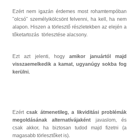
Ezért nem igazán érdemes most rohamtempóban
"olcsó" személyikölcsönt felvenni, ha kell, ha nem
alapon. Hiszen a törlesztő részletekben az elején a
tőketartozás törlesztése alacsony.
Ezt azt jelenti, hogy
amikor januártól majd
visszaemelkedik a kamat, ugyanúgy sokba fog
kerülni.
Ezért
csak átmenetileg, a likviditási problémák
megoldásának alternatívájaként
javaslom, és
csak akkor, ha biztosan tudod majd fizetni (a
magasabb törlesztőket is).