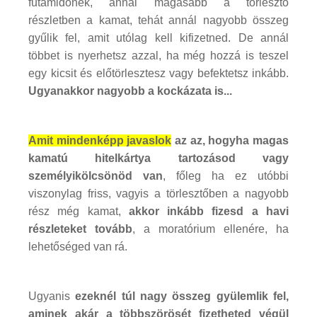
futamidőnek, annál magasabb a törlesztő
részletben a kamat, tehát annál nagyobb összeg
gyűlik fel, amit utólag kell kifizetned. De annál
többet is nyerhetsz azzal, ha még hozzá is teszel
egy kicsit és előtörlesztesz vagy befektetsz inkább.
Ugyanakkor nagyobb a kockázata is...
Amit mindenképp javaslok
az az, hogyha magas
kamatú hitelkártya tartozásod vagy
személyikölcsönöd van
, főleg ha ez utóbbi
viszonylag friss, vagyis a törlesztőben a nagyobb
rész még kamat,
akkor inkább fizesd a havi
részleteket tovább
, a moratórium ellenére, ha
lehetőséged van rá.
Ugyanis
ezeknél túl nagy összeg gyülemlik fel,
aminek akár a többszörösét fizetheted végül