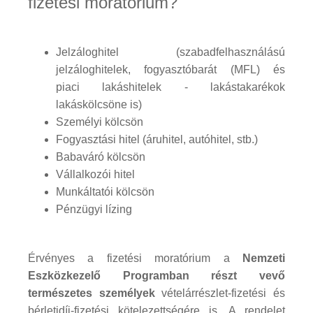
fizetési moratórium?
Jelzáloghitel (szabadfelhasználású
jelzáloghitelek, fogyasztóbarát (MFL) és
piaci lakáshitelek - lakástakarékok
lakáskölcsöne is)
Személyi kölcsön
Fogyasztási hitel (áruhitel, autóhitel, stb.)
Babaváró kölcsön
Vállalkozói hitel
Munkáltatói kölcsön
Pénzügyi lízing
Érvényes a fizetési moratórium a
Nemzeti
Eszközkezelő Programban részt vevő
természetes személyek
vételárrészlet-fizetési és
bérletidíj-fizetési kötelezettségére is. A rendelet