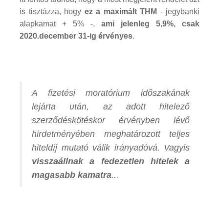
is tisztázza, hogy
ez a maximált THM
- jegybanki
alapkamat + 5% -,
ami jelenleg 5,9%, csak
2020.december 31-ig érvényes
.
A fizetési moratórium időszakának
lejárta után, az adott hitelező
szerződéskötéskor érvényben lévő
hirdetményében meghatározott teljes
hiteldíj mutató válik irányadóvá. Vagyis
visszaállnak a fedezetlen hitelek a
magasabb kamatra
...