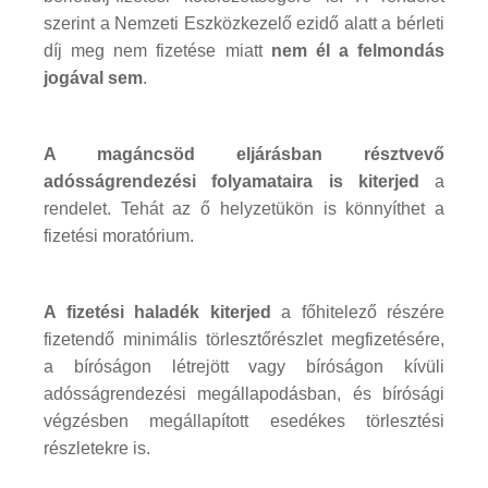
szerint a Nemzeti Eszközkezelő ezidő alatt a bérleti
díj meg nem fizetése miatt
nem él a felmondás
jogával sem
.
A magáncsöd eljárásban résztvevő
adósságrendezési folyamataira is kiterjed
a
rendelet. Tehát az ő helyzetükön is könnyíthet a
fizetési moratórium.
A fizetési haladék kiterjed
a főhitelező részére
fizetendő minimális törlesztőrészlet megfizetésére,
a bíróságon létrejött vagy bíróságon kívüli
adósságrendezési megállapodásban, és bírósági
végzésben megállapított esedékes törlesztési
részletekre is.