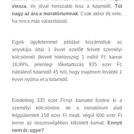
vissza
, és jóval hosszabb lesz a futamidő.
Túl
nagy az ára a moratóriumnak
. Csak akkor élj vele,
ha nincs más választásod.
Egyik ügyfelemmel például kiszámoltuk az
anyukája által 1 évvel ezelőtt felvett személyi
kölcsönnél (felvett hitelösszeg 1 millió Ft, kamat
16,99%, jelenlegi tőketartozás 935 ezer Ft,
hátralevő futamidő 45 hó), hogy majdnem további 1
évvel nyúlna el a futamidő.
Eredetileg 335 ezer Ft-nyi kamatot fizetne ki a
személyi kölcsönére, de a moratórium alatt
felgyülemlett 158 ezer Ft miatt, végül 600 ezer Ft
lenne az összességében kifizetett kamat.
Ennyit
nem ér, ugye?