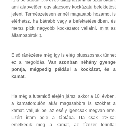
ami alapvetően egy alacsony kockázatú befektetést
jelent. Természetesen ennél magasabb hozamot is
elérhetsz, ha bátrabb vagy a befektetéseidben, és
mersz picit nagyobb kockázatot vállalni, mint az
állampapírok :).
Első ránézésre még így is elég plusszosnak tűnhet
ez a megoldás.
Van azonban néhány gyenge
pontja, mégpedig például a kockázat, és a
kamat.
Ha még a futamidő elején jársz, akkor a 10. évben,
a kamatfordulón akár magasabbra is szökhet a
kamat. valljuk be, az esély igencsak megvan erre.
Ezért írtam bele a táblába. Ha csak 1%-kal
emelkedik meg a kamat, az tízezer forinttal