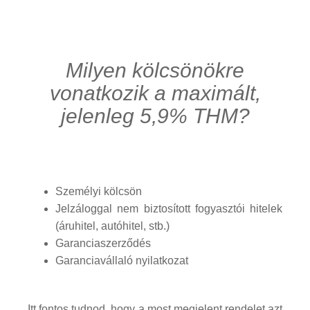
Milyen kölcsönökre
vonatkozik a maximált,
jelenleg 5,9% THM?
Személyi kölcsön
Jelzáloggal nem biztosított fogyasztói hitelek
(áruhitel, autóhitel, stb.)
Garanciaszerződés
Garanciavállaló nyilatkozat
Itt fontos tudnod, hogy a most megjelent rendelet azt