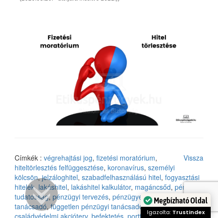
Címkék :
végrehajtási jog
,
fizetési moratórium
,
Vissza
hiteltörlesztés felfüggesztése
,
koronavírus
,
személyi
kölcsön
,
jelzáloghitel
,
szabadfelhasználású hitel
,
fogyasztási
hitelek
,
lakáshitel
,
lakáshitel kalkulátor
,
magáncsőd
,
pénzügyi
tudatosság
,
pénzügyi tervezés
,
pénzügyek okosan
,
pénzügyi
Megbízható Oldal
tanácsadó
,
független pénzügyi tanácsadó
,
családtámogatás
,
Igazolta:
Trustindex
családvédelmi akcióterv
,
befektetés
,
portfolioblogger
,
állami