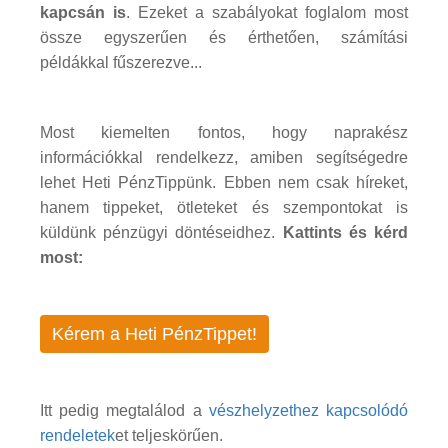
kapcsán is
. Ezeket a szabályokat foglalom most
össze egyszerűen és érthetően, számítási
példákkal fűszerezve...
Most kiemelten fontos, hogy naprakész
információkkal rendelkezz, amiben segítségedre
lehet Heti PénzTippünk. Ebben nem csak híreket,
hanem tippeket, ötleteket és szempontokat is
küldünk pénzügyi döntéseidhez.
Kattints és kérd
most:
Kérem a Heti PénzTippet!
Itt pedig megtalálod a
vészhelyzethez kapcsolódó
rendeletek
et teljeskörűen.