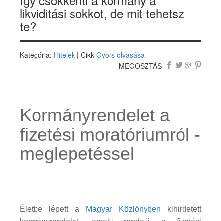
Így csökkenti a kormány a
likviditási sokkot, de mit tehetsz
te?
Kategória:
Hitelek
| Cikk
Gyors olvasása
MEGOSZTÁS
Kormányrendelet a
fizetési moratóriumról -
meglepetéssel
Életbe lépett a
Magyar Közlönyben
kihirdetett