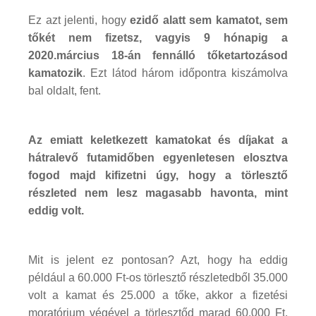
Ez azt jelenti, hogy
ezidő alatt sem kamatot, sem
tőkét nem fizetsz, vagyis 9 hónapig a
2020.március 18-án fennálló tőketartozásod
kamatozik
. Ezt látod három időpontra kiszámolva
bal oldalt, fent.
Az emiatt keletkezett kamatokat és díjakat a
hátralevő futamidőben egyenletesen elosztva
fogod majd kifizetni úgy, hogy a törlesztő
részleted nem lesz magasabb havonta, mint
eddig volt.
Mit is jelent ez pontosan? Azt, hogy ha eddig
például a 60.000 Ft-os törlesztő részletedből 35.000
volt a kamat és 25.000 a tőke, akkor a fizetési
moratórium végével a törlesztőd marad 60.000 Ft,