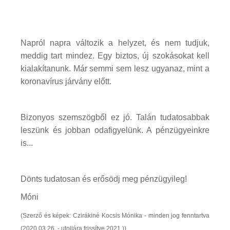
Napról napra változik a helyzet, és nem tudjuk,
meddig tart mindez. Egy biztos, új szokásokat kell
kialakítanunk. Már semmi sem lesz ugyanaz, mint a
koronavírus járvány előtt.
Bizonyos szemszögből ez jó. Talán tudatosabbak
leszünk és jobban odafigyelünk. A pénzügyeinkre
is...
Dönts tudatosan és erősödj meg pénzügyileg!
Móni
(Szerző és képek: Czirákiné Kocsis Mónika - minden jog fenntartva
(2020.03.26. - utoljára frissítve 2021.))