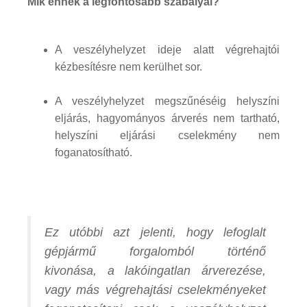
Mik ennek a legfontosabb szabályai?
A veszélyhelyzet ideje alatt végrehajtói
kézbesítésre nem kerülhet sor.
A veszélyhelyzet megszűnéséig helyszíni
eljárás, hagyományos árverés nem tartható,
helyszíni eljárási cselekmény nem
foganatosítható.
Ez utóbbi azt jelenti, hogy lefoglalt
gépjármű forgalomból történő
kivonása, a lakóingatlan árverezése,
vagy más végrehajtási cselekményeket