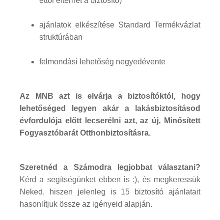
ettől eltérhet a biztosító)
ajánlatok elkészítése Standard Termékvázlat
struktúrában
felmondási lehetőség negyedévente
Az MNB azt is elvárja a biztosítóktól, hogy
lehetőséged legyen akár a lakásbiztosításod
évfordulója előtt lecserélni azt, az új, Minősített
Fogyasztóbarát Otthonbiztosításra.
Szeretnéd a Számodra legjobbat választani?
Kérd a segítségünket ebben is :), és megkeressük
Neked, hiszen jelenleg is 15 biztosító ajánlatait
hasonlítjuk össze az igényeid alapján.