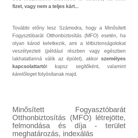
fizet, vagy nem a teljes kárt...
További előny lesz Számodra, hogy a Minősített
Fogysztóbarát Otthonbiztosítás (MFO) esetén, ha
olyan károd keletkezik, ami a létbiztonságotokat
veszélyezteti (például részben vagy egészben
lakhatatlanná válik az épület), akkor
személyes
kapcsolattartó
t kapsz segítőként, valamint
kárelőleg
et folyósítanak majd.
Minősített Fogyasztóbarát
Otthonbiztosítás (MFO) létrejötte,
felmondása és díja - terület
meghatározás, indexálás