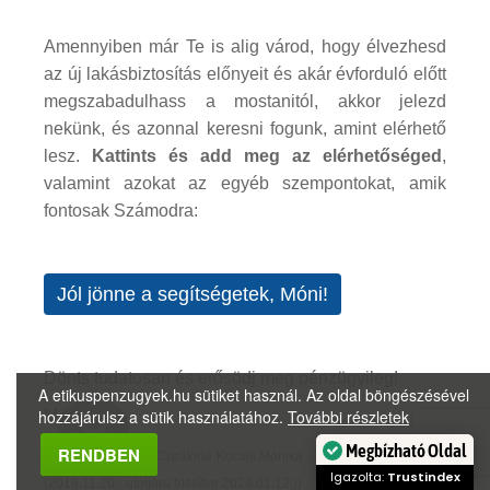
Amennyiben már Te is alig várod, hogy élvezhesd
az új lakásbiztosítás előnyeit és akár évforduló előtt
megszabadulhass a mostanitól, akkor jelezd
nekünk, és azonnal keresni fogunk, amint elérhető
lesz.
Kattints és add meg az elérhetőséged
,
valamint azokat az egyéb szempontokat, amik
fontosak Számodra:
Jól jönne a segítségetek, Móni!
Dönts tudatosan és erősödj meg pénzügyileg!
A etikuspenzugyek.hu sütiket használ. Az oldal böngészésével
hozzájárulsz a sütik használatához.
További részletek
Móni
Megbízható Oldal
RENDBEN
(Szerző és képek: Czirákiné Kocsis Mónika - minden jog fenntartva
Igazolta:
Trustindex
(2019.11.20.- utoljára frissítve 2024.01.12.))