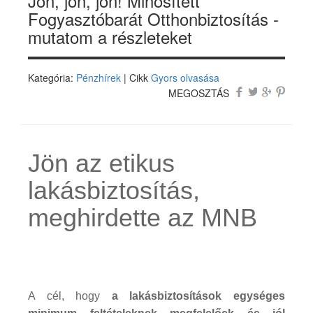
Jön, jön, jön! Minősített
Fogyasztóbarát Otthonbiztosítás -
mutatom a részleteket
Kategória:
Pénzhírek
| Cikk
Gyors olvasása
MEGOSZTÁS
Jön az etikus
lakásbiztosítás,
meghirdette az MNB
A cél, hogy
a lakásbiztosítások egységes