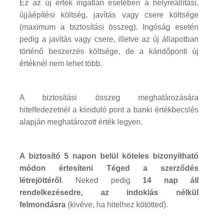
Ez az új érték ingatlan esetében a helyreállítási,
újjáépítési költség, javítás vagy csere költsége
(maximum a biztosítási összeg). Ingóság esetén
pedig a javítás vagy csere, illetve az új állapotban
történő beszerzés költsége, de a káridőponti új
értéknél nem lehet több.
A biztosítási összeg meghatározására
hitelfedezetnél a kiinduló pont a banki értékbecslés
alapján meghatározott érték legyen.
A biztosító 5 napon belül köteles bizonyítható
módon értesíteni Téged a szerződés
létrejöttéről
. Neked pedig
14 nap áll
rendelkezésedre, az indoklás nélkül
felmondásra
(kivéve, ha hitelhez kötötted).