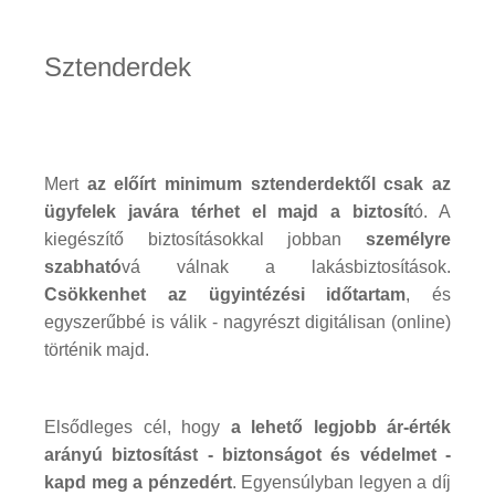
Sztenderdek
Mert
az előírt minimum sztenderdektől csak az
ügyfelek javára térhet el majd a biztosít
ó. A
kiegészítő biztosításokkal jobban
személyre
szabható
vá válnak a lakásbiztosítások.
Csökkenhet az ügyintézési időtartam
, és
egyszerűbbé is válik - nagyrészt digitálisan (online)
történik majd.
Elsődleges cél, hogy
a lehető legjobb ár-érték
arányú biztosítást - biztonságot és védelmet -
kapd meg a pénzedért
. Egyensúlyban legyen a díj