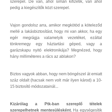
szerepel. De van, ahol simán kifizetik, van ahol
pedig a kiegészítők közt szerepel.
Vajon gondolsz arra, amikor megkötöd a köteleződ
mellé a lakásbiztosítást, hogy mi van akkor, ha egy
egér megrágja valamelyik vezetéket, ezáltal
tönkremegy egy háztartási géped, vagy a
garázskapu nyitó elektronikája? Megnézed, hogy
hány milliméteres a rács az ablakon?
Biztos vagyok abban, hogy nem böngészel át emiatt
száz oldalt (hacsak nem volt már ilyen károd) a 10-
15 biztosító módozatainál...
Kizárólag a Ptk-ban szereplő tételek
szerepelhetnek mentesülésként.
Ha egységesítik