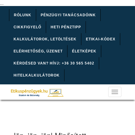
...
RÓLUNK
PÉNZÜGYI TANÁCSADÓINK
CIKKFIGYELŐ
HETI PÉNZTIPP
KALKULÁTOROK, LETÖLTÉSEK
ETIKAI-KÓDEX
ELÉRHETŐSÉG, ÜZENET
ÉLETKÉPEK
KÉRDÉSED VAN? HÍVJ: +36 30 565 5402
HITELKALKULÁTOROK
Toggle
navigation