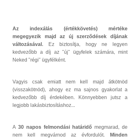
Az indexálás (értékkövetés) mértéke
megegyezik majd az új szerződések díjának
változásával.
Ez biztosítja, hogy ne legyen
kedvezőbb a díj az "új" ügyfelek számára, mint
Neked "régi" ügyfélként.
Vagyis csak emiatt nem kell majd átkötnöd
(visszakötnöd), ahogy ez ma sajnos gyakorlat a
kedvezőbb díj érdekében. Könnyebben jutsz a
legjobb lakásbiztosításhoz...
A
30 napos felmondási határidő
megmarad, de
nem kell megvárnod az évfordulót.
Minden