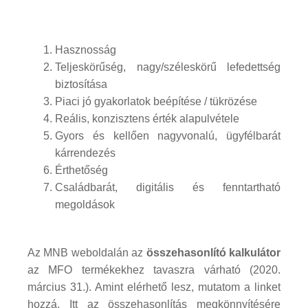
Hasznosság
Teljeskörűség, nagy/széleskörű lefedettség
biztosítása
Piaci jó gyakorlatok beépítése / tükrözése
Reális, konzisztens érték alapulvétele
Gyors és kellően nagyvonalú, ügyfélbarát
kárrendezés
Érthetőség
Családbarát, digitális és fenntartható
megoldások
Az MNB weboldalán az
összehasonlító kalkulátor
az MFO termékekhez tavaszra várható (2020.
március 31.). Amint elérhető lesz, mutatom a linket
hozzá. Itt az összehasonlítás megkönnyítésére