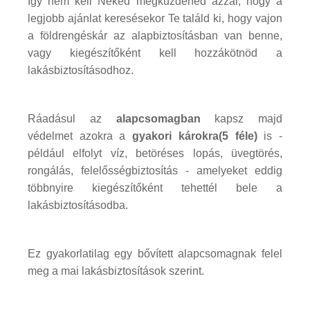
Így nem kell Neked megküzdened azzal, hogy a
legjobb ajánlat keresésekor Te találd ki, hogy vajon
a földrengéskár az alapbiztosításban van benne,
vagy kiegészítőként kell hozzákötnöd a
lakásbiztosításodhoz.
Ráadásul az
alapcsomagban
kapsz majd
védelmet azokra a
gyakori károkra(5 féle)
is -
például elfolyt víz, betöréses lopás, üvegtörés,
rongálás, felelősségbiztosítás - amelyeket eddig
többnyire kiegészítőként tehettél bele a
lakásbiztosításodba.
Ez gyakorlatilag egy bővített alapcsomagnak felel
meg a mai lakásbiztosítások szerint.