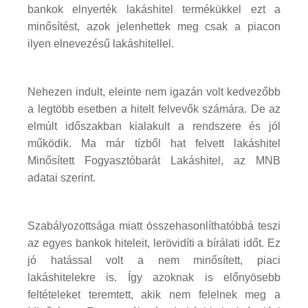
bankok elnyerték lakáshitel termékükkel ezt a
minősítést, azok jelenhettek meg csak a piacon
ilyen elnevezésű lakáshitellel.
Nehezen indult, eleinte nem igazán volt kedvezőbb
a legtöbb esetben a hitelt felvevők számára. De az
elmúlt időszakban kialakult a rendszere és jól
működik. Ma már tízből hat felvett lakáshitel
Minősített Fogyasztóbarát Lakáshitel, az MNB
adatai szerint.
Szabályozottsága miatt összehasonlíthatóbbá teszi
az egyes bankok hiteleit, lerövidíti a bírálati időt. Ez
jó hatással volt a nem minősített, piaci
lakáshitelekre is. Így azoknak is előnyösebb
feltételeket teremtett, akik nem felelnek meg a