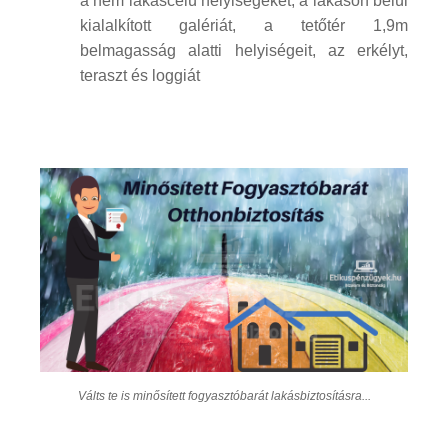
a nem lakáscélú helyiségeket, a lakáson belül
kialalkított galériát, a tetőtér 1,9m
belmagasság alatti helyiségeit, az erkélyt,
teraszt és loggiát
Válts te is minősített fogyasztóbarát lakásbiztosításra...