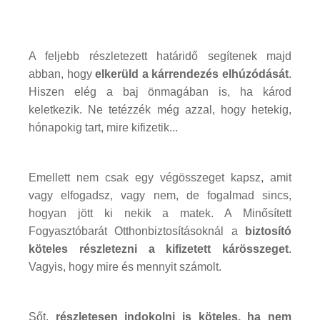
A feljebb részletezett határidő segítenek majd
abban, hogy
elkerüld a kárrendezés elhúzódását
.
Hiszen elég a baj önmagában is, ha károd
keletkezik. Ne tetézzék még azzal, hogy hetekig,
hónapokig tart, mire kifizetik...
Emellett nem csak egy végösszeget kapsz, amit
vagy elfogadsz, vagy nem, de fogalmad sincs,
hogyan jött ki nekik a matek. A Minősített
Fogyasztóbarát Otthonbiztosításoknál a
biztosító
köteles részletezni a kifizetett kárösszeget
.
Vagyis, hogy mire és mennyit számolt.
Sőt,
részletesen indokolni is köteles, ha nem