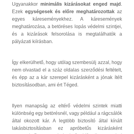
Ugyanakkor
minimális kizárásokat enged majd
.
Ezek
egységesek és előre meghatározottak
az
egyes káreseményekhez. A káresemények
meghatározása, a betöréses lopás védelmi szintjei,
és a kizárások felsorolása is megtalálhatók a
pályázati kiírásban.
Így elkerülhető, hogy utólag szembesülj azzal, hogy
nem olvastad el a száz oldalas szerződési feltételt,
és épp az a kár szerepel kizárásként a jónak ítélt
biztosításodban, ami ért Téged.
Ilyen manapság az eltérő védelmi szintek miatti
különbség egy betörésnél, vagy például a rágcsálók
által okozott kár. A legtöbb biztosító által kínált
lakásbiztosításban ez apróbetűs kizárásként