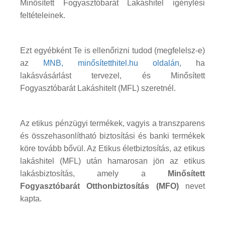
Minősített Fogyasztóbarát Lakáshitel igénylési
feltételeinek.
Ezt egyébként Te is ellenőrizni tudod (megfelelsz-e)
az
MNB, minősítetthitel.hu oldalán
, ha
lakásvásárlást tervezel, és Minősített
Fogyasztóbarát Lakáshitelt (MFL) szeretnél.
Az etikus pénzügyi termékek, vagyis a transzparens
és összehasonlítható biztosítási és banki termékek
köre tovább bővül. Az Etikus életbiztosítás, az etikus
lakáshitel (MFL) után hamarosan jön az etikus
lakásbiztosítás, amely a
Minősített
Fogyasztóbarát Otthonbiztosítás (MFO)
nevet
kapta.