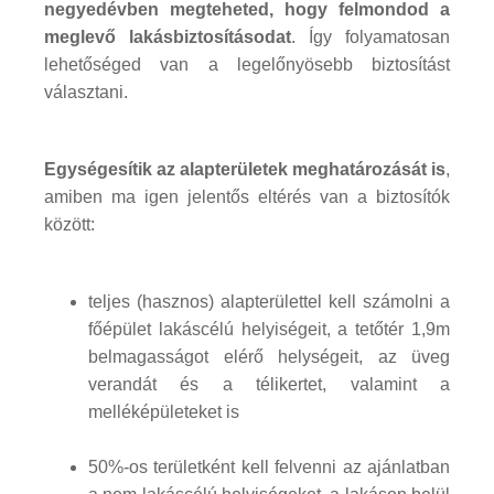
negyedévben megteheted, hogy felmondod a
meglevő lakásbiztosításodat
. Így folyamatosan
lehetőséged van a legelőnyösebb biztosítást
választani.
Egységesítik az alapterületek meghatározását is
,
amiben ma igen jelentős eltérés van a biztosítók
között:
teljes (hasznos) alapterülettel kell számolni a
főépület lakáscélú helyiségeit, a tetőtér 1,9m
belmagasságot elérő helységeit, az üveg
verandát és a télikertet, valamint a
melléképületeket is
50%-os területként kell felvenni az ajánlatban