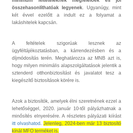
minimum feltételeknek megfelelőek és jól
összehasonlíthatóak legyenek
. Ugyanúgy, mint
két évvel ezelőtt a indult ez a folyamat a
lakáshitelek kapcsán.
A feltételek szigorúak lesznek az
ügyféltájékoztatásban, a kárrendezésben és a
díjmódosítás terén. Meghatározza az MNB azt is,
hogy milyen minimális alapszolgáltatások jelentik a
sztenderd otthonbiztosítást és javalatot tesz a
kiegészítő biztosítások körére is.
Azok a biztosítók, amelyek élni szeretnének ezzel a
lehetőséggel, 2020. január 10-től pályázhatnak a
minősítés elnyerésére. A részletes pályázati kiírást
itt olvashatod
.
Jelenleg, 2024-ben már 13 biztosító
kínál MFO terméket is.