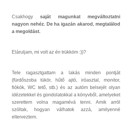
Csakhogy
saját magunkat megváltoztatni
nagyon nehéz. De ha igazán akarod, megtalálod
a megoldást.
Eláruljam, mi volt az én trükköm :))?
Tele ragasztgattam a lakás minden pontját
(fürdőszoba tükör, hűtő ajtó, iróasztal, monitor,
fiókók, WC tető, stb.) és az autóm belsejét olyan
idézetekkel és gondolatokkal a könyvből, amelyeket
szerettem volna magamévá tenni. Amik arról
szóltak, hogyan válhatok azzá, amilyenné
elterveztem.