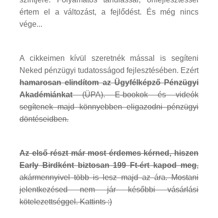
értem el a változást, a fejlődést. És még nincs
vége...
A cikkeimen kívül szeretnék mással is segíteni
Neked pénzügyi tudatosságod fejlesztésében. Ezért
hamarosan elindítom az Ügyfélképző Pénzügyi
Akadémiánkat
(ÜPA). E-bookok és videók
segítenek majd könnyebben eligazodni pénzügyi
döntéseidben.
Az első részt már most érdemes kérned, hiszen
Early Birdként biztosan 199 Ft-ért kapod meg
,
akármennyivel több is lesz majd az ára. Mostani
jelentkezésed nem jár későbbi vásárlási
kötelezettséggel. Kattints :)