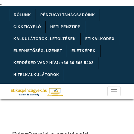
...
RÓLUNK
PÉNZÜGYI TANÁCSADÓINK
CIKKFIGYELŐ
HETI PÉNZTIPP
KALKULÁTOROK, LETÖLTÉSEK
ETIKAI-KÓDEX
ELÉRHETŐSÉG, ÜZENET
ÉLETKÉPEK
KÉRDÉSED VAN? HÍVJ: +36 30 565 5402
HITELKALKULÁTOROK
Toggle
navigation