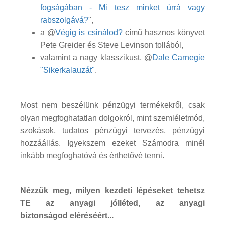
fogságában - Mi tesz minket úrrá vagy
rabszolgává?
",
a @
Végig is csinálod?
című hasznos könyvet
Pete Greider és Steve Levinson tollából,
valamint a nagy klasszikust, @
Dale Carnegie
"Sikerkalauzát"
.
Most nem beszélünk pénzügyi termékekről, csak
olyan megfoghatatlan dolgokról, mint szemléletmód,
szokások, tudatos pénzügyi tervezés, pénzügyi
hozzáállás. Igyekszem ezeket Számodra minél
inkább megfoghatóvá és érthetővé tenni.
Nézzük meg, milyen kezdeti lépéseket tehetsz
TE az anyagi jólléted, az anyagi
biztonságod eléréséért...