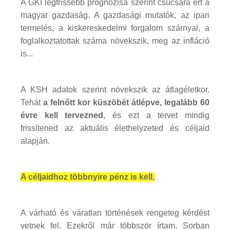
A GKI legfrissebb prognózisa szerint csúcsára ért a
magyar gazdaság. A gazdasági mutatók, az ipari
termelés, a kiskereskedelmi forgalom szárnyal, a
foglalkoztatottak száma növekszik, meg az infláció
is...
A KSH adatok szerint növekszik az átlagéletkor.
Tehát
a felnőtt kor küszöbét átlépve, legalább 60
évre kell tervezned
, és ezt a tervet mindig
frissítened az aktuális élethelyzeted és céljaid
alapján.
A céljaidhoz többnyire pénz is kell.
A várható és váratlan történések rengeteg kérdést
vetnek fel. Ezekről már többször írtam. Sorban