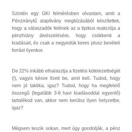
Szintén egy GKI felmérésben olvastam, amit a
Pénziránytű alapítvány megbízásából készítettek,
hogy a válaszadók felének az a tipikus reakciója a
pénzhiány átvészelésére, hogy csökkenti a
kiadásait, és csak a negyedük keres plusz bevételi
forrást ilyenkor.
De 22% inkább elhalasztja a fizetési kötelezettségét
(!), vagyis késve fizeti be, amit kell. Tudod, hogy
nem jó taktika, igaz? Tudod, hogy ha megfelelő
összegű (legalább 3-6 havi kiadásoddal egyenlő)
tartalékod van, akkor nem kerülsz ilyen helyzetbe,
igaz?
Mégsem teszik sokan, mert úgy gondolják, a pénz