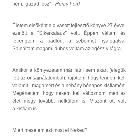
nem, igazad lesz" -
Henry Ford
Életem elsőként elolvasott fejlesztő könyve 27 évvel
ezelőtt a "Sikerkalauz" volt. Éppen váltam és
fetrengtem a padlón, a sebeimet nyalogatva.
Sajnáltam magam, dühös voltam az egész világra.
Amikor a környezetem már látni sem akart (elegük
lett az önsajnálatomból), rájöttem, hogy tennem kell
valamit - magamért és a néhány hónapos kisfiamért.
Megértettem, hogy nekem kell változnom, mert az
élet megy tovább, nélkülem is. Viszont ott volt
a kisfiam is...
Miért mesélem ezt most el Neked?