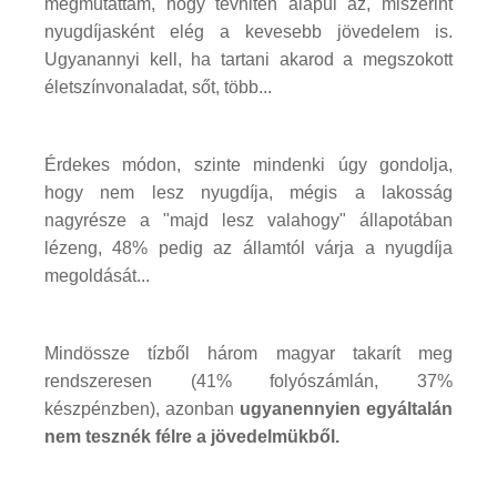
megmutattam, hogy tévhiten alapul az, miszerint
nyugdíjasként elég a kevesebb jövedelem is.
Ugyanannyi kell, ha tartani akarod a megszokott
életszínvonaladat, sőt, több...
Érdekes módon, szinte mindenki úgy gondolja,
hogy nem lesz nyugdíja, mégis a lakosság
nagyrésze a "majd lesz valahogy" állapotában
lézeng, 48% pedig az államtól várja a nyugdíja
megoldását...
Mindössze tízből három magyar takarít meg
rendszeresen (41% folyószámlán, 37%
készpénzben), azonban
ugyanennyien egyáltalán
nem tesznék félre a jövedelmükből.