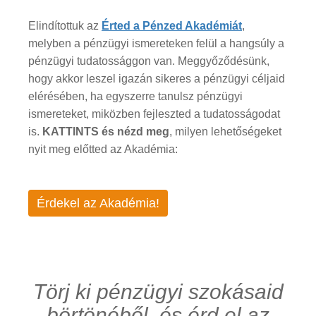
Elindítottuk az
Érted a Pénzed Akadémiát
,
melyben a pénzügyi ismereteken felül a hangsúly a
pénzügyi tudatossággon van. Meggyőződésünk,
hogy akkor leszel igazán sikeres a pénzügyi céljaid
elérésében, ha egyszerre tanulsz pénzügyi
ismereteket, miközben fejleszted a tudatosságodat
is.
KATTINTS és nézd meg
, milyen lehetőségeket
nyit meg előtted az Akadémia:
Érdekel az Akadémia!
Törj ki pénzügyi szokásaid
börtönéből, és érd el az