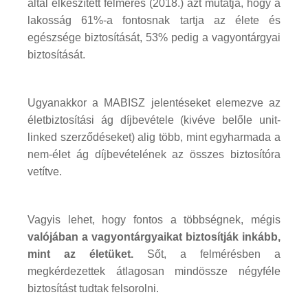
által elkészített felmérés (2018.) azt mutatja, hogy a
lakosság 61%-a fontosnak tartja az élete és
egészsége biztosítását, 53% pedig a vagyontárgyai
biztosítását.
Ugyanakkor a MABISZ jelentéseket elemezve az
életbiztosítási ág díjbevétele (kivéve belőle unit-
linked szerződéseket) alig több, mint egyharmada a
nem-élet ág díjbevételének az összes biztosítóra
vetítve.
Vagyis lehet, hogy fontos a többségnek, mégis
valójában a vagyontárgyaikat biztosítják inkább,
mint az életüket.
Sőt, a felmérésben a
megkérdezettek átlagosan mindössze négyféle
biztosítást tudtak felsorolni.