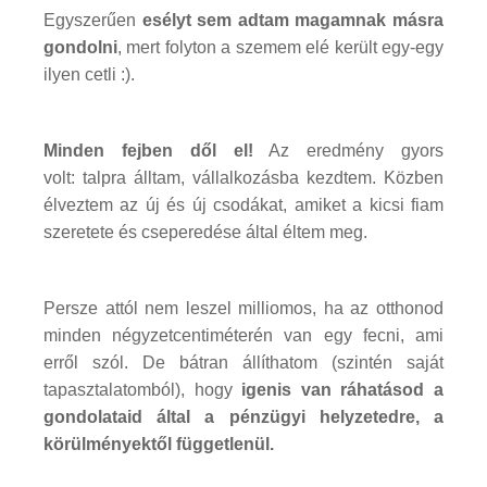
Egyszerűen
esélyt sem adtam magamnak másra
gondolni
, mert folyton a szemem elé került egy-egy
ilyen cetli :).
Minden fejben dől el!
Az eredmény gyors
volt: talpra álltam, vállalkozásba kezdtem. Közben
élveztem az új és új csodákat, amiket a kicsi fiam
szeretete és cseperedése által éltem meg.
Persze attól nem leszel milliomos, ha az otthonod
minden négyzetcentiméterén van egy fecni, ami
erről szól. De bátran állíthatom (szintén saját
tapasztalatomból), hogy
igenis van ráhatásod a
gondolataid által a pénzügyi helyzetedre, a
körülményektől függetlenül.