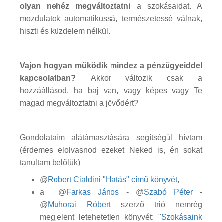
olyan nehéz megváltoztatni
a szokásaidat. A
mozdulatok automatikussá, természetessé válnak,
hiszti és küzdelem nélkül.
Vajon hogyan működik mindez a pénzügyeiddel
kapcsolatban?
Akkor változik csak a
hozzáállásod, ha baj van, vagy képes vagy Te
magad megváltoztatni a jövődért?
Gondolataim alátámasztására segítségül hívtam
(érdemes elolvasnod ezeket Neked is, én sokat
tanultam belőlük)
@
Robert Cialdini "Hatás" című könyvét
,
a @
Farkas János
- @
Szabó Péter
-
@
Muhorai Róbert
szerző trió nemrég
megjelent letehetetlen könyvét: "
Szokásaink