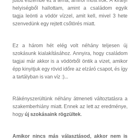
jutott eszembe ez a téma, amiről most írok. A királyi
helyiségből hallottam, amint a családom egyik
tagja leönti a vödör vízzel, amit kell, mivel 3 hete
szenvedünk egy rejtett csőtörés miatt.
Ez a három hét elég volt néhány teljesen új
szokásunk kialakításához. Annyira, hogy családom
tagjai már akkor is a vödörből öntik a vizet, amikor
épp kinyitjuk egy rövid időre az elzáró csapot, és így
a tartályban is van víz :)...
Rákényszerültünk néhány átmeneti változtatásra a
szakemberhiány miatt. Ennek az lett az eredménye,
hogy
új szokásaink rögzültek
.
Amikor nincs más választásod, akkor nem is