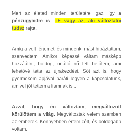
Mert az életed minden területére igaz, így
a
pénzügyeidre is.
TE vagy az, aki változtatni
tudsz
rajta.
Amíg a volt férjemet, és mindenki mást hibáztattam,
szenvedtem. Amikor képessé váltam másképp
hozzáállni, boldog, önálló nő lett belőlem, ami
lehetővé tette az újrakezdést. Sőt azt is, hogy
gyermekem apjával baráti legyen a kapcsolatunk,
amivel jót tettem a fiamnak is...
Azzal, hogy én változtam, megváltozott
körülöttem a világ
. Megváltoztak velem szemben
az emberek. Könnyebben értem célt, és boldogabb
voltam.