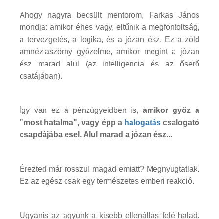
Ahogy nagyra becsült mentorom, Farkas János
mondja: amikor éhes vagy, eltűnik a megfontoltság,
a tervezgetés, a logika, és a józan ész. Ez a zöld
amnéziaszörny győzelme, amikor megint a józan
ész marad alul (az intelligencia és az őserő
csatájában).
Így van ez a pénzügyeidben is,
amikor győz a
"most hatalma", vagy épp a
halogatás
csalogató
csapdájába esel. Alul marad a józan ész...
Érezted már rosszul magad emiatt? Megnyugtatlak.
Ez az egész csak egy természetes emberi reakció.
Ugyanis az agyunk a kisebb ellenállás felé halad.