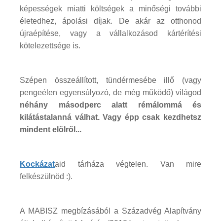
képességek miatti költségek a minőségi további
életedhez, ápolási díjak. De akár az otthonod
újraépítése, vagy a vállalkozásod kártérítési
kötelezettsége is.
Szépen összeállított, tündérmesébe illő (vagy
pengeélen egyensúlyozó, de még működő) világod
néhány másodperc alatt rémálommá és
kilátástalanná válhat. Vagy épp csak kezdhetsz
mindent elölről...
Kockázat
aid tárháza végtelen. Van mire
felkészülnöd :).
A MABISZ megbízásából a Századvég Alapítvány