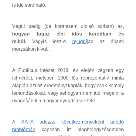
is ide sorolható.
Végül pedig (de korántsem utolsó sorban) az,
hogyan fogsz élni idős korodban és
miből.
Vagyis lesz-e
nyugdíj
ad az állami
morzsákon kívül...
A Publicus Intézet 2018. év elején végzett egy
felmérést, melyben 1000 fős reprezentatív minta
alapján azt az eredményt kapták, hogy csak komoly
lemondásokkal, vagy sehogyan nem tud megélni a
nyugdíjából a magyar nyugdíjasok fele.
A
KATA adózás következményeként adódó
problémák
kapcsán írt blogbejegyzésemben