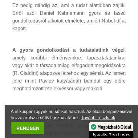
Ez pedig mindig az, ami a tudat alattidban zajlik.
Erről szól Daniel Kahnemann gyors és lassú
gondolkodásról alkotott elmélete, amiért Nobel-díjat
kapott.
A gyors gondolkodást a tudatalattink végzi
,
amely korábbi élményeinkre, tapasztalatainkra,
vagy akár a társadalmilag elfogadott megoldásokra
(R. Cialdini) alapozva létrehoz egy sémát. Az ismert
jelre (mint Pavlov kutyájánál) beindul egy előre
meghatározott cselekvéssor vagy reakció.
Ez jóval kevesebb energiát igényel, mint az, amikor
A etikuspenzugyek.hu sütiket használ. Az oldal böngészésével
hozzájárulsz a sütik használatához.
További részletek
gondolkodnod kell a megoldáson. A tudatos
gondolkodás több energiát emészt fel, mint egy
RENDBEN
Megbízható Oldal
élsportoló nehéz fizikai edzése.
Igazolta:
Trustindex