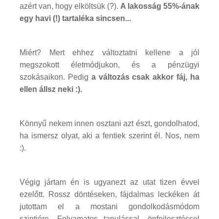
azért van, hogy elköltsük (?).
A lakosság 55%-ának
egy havi (!) tartaléka sincsen...
Miért? Mert ehhez változtatni kellene a jól
megszokott életmódjukon, és a pénzügyi
szokásaikon. Pedig
a változás csak akkor fáj, ha
ellen állsz neki :).
Könnyű nekem innen osztani azt észt, gondolhatod,
ha ismersz olyat, aki a fentiek szerint él. Nos, nem
:).
Végig jártam én is ugyanezt az utat tizen évvel
ezelőtt. Rossz döntéseken, fájdalmas leckéken át
jutottam el a mostani gondolkodásmódom
szintjére. Folyamatos tanulással, önfejlesztéssel