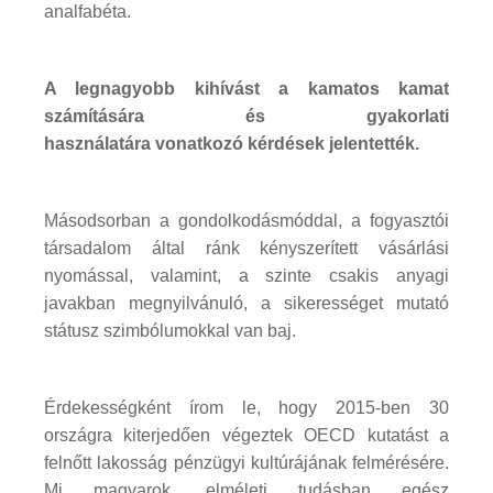
analfabéta.
A legnagyobb kihívást a kamatos kamat
számítására és gyakorlati
használatára vonatkozó kérdések jelentették.
Másodsorban a gondolkodásmóddal, a fogyasztói
társadalom által ránk kényszerített vásárlási
nyomással, valamint, a szinte csakis anyagi
javakban megnyilvánuló, a sikerességet mutató
státusz szimbólumokkal van baj.
Érdekességként írom le, hogy 2015-ben 30
országra kiterjedően végeztek OECD kutatást a
felnőtt lakosság pénzügyi kultúrájának felmérésére.
Mi magyarok, elméleti tudásban egész