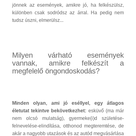
jönnek az események, amikre jó, ha felkészülsz,
különben csak sodródsz az árral. Ha pedig nem
tudsz úszni, elmerülsz...
Milyen várható események
vannak, amikre felkészít a
megfelelő öngondoskodás?
Minden olyan, ami jó eséllyel, egy átlagos
életutat tekintve bekövetkezhet:
esküvő (ma már
nem olcsó mulatság), gyermeke(i)d születése-
felnevelése-elindítása, otthonod megteremtése, de
akár a nagyobb utazások és az autód megvásárlása