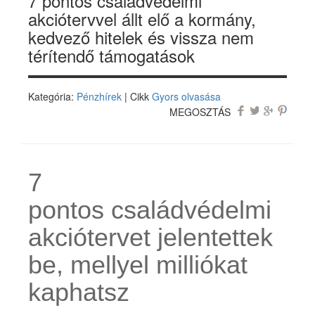
7 pontos családvédelmi
akciótervvel állt elő a kormány,
kedvező hitelek és vissza nem
térítendő támogatások
Kategória:
Pénzhírek
| Cikk
Gyors olvasása
MEGOSZTÁS
7
pontos családvédelmi
akciótervet jelentettek
be, mellyel milliókat
kaphatsz