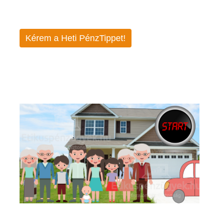
Kérem a Heti PénzTippet!