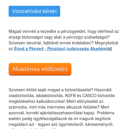
Visszahívást kérek!
Magad vennéd a kezedbe a pénzügyeidet, hogy elérhesd az
anyagi biztonságot vagy akár a pénzügyi szabadságot?
Szívesen tanulnál, fejlődnél ennek érdekében? Megnyitottuk
az
Érted a Pénzed - Pénzügyi tudatosság Akadémiá
t!
Akadémia előfizetés
Szívesen kötöd saját magad a biztosításaidat? Használd
utasbiztosítás, lakásbiztosítás, KGFB és CASCO biztosítás
megkötéséhez kalkulátorunkat! Miért előnyösebb ez
számodra, mint más internetes alkuszok felületei? Mert
azonnali, korrekt ajánlatösszehasonlítást kapsz. Probléma
esetén pedig ügyfélszolgáltaunk és mi magunk segítünk
megoldani azt - legyen szó ügyintézésről, káreseményről,