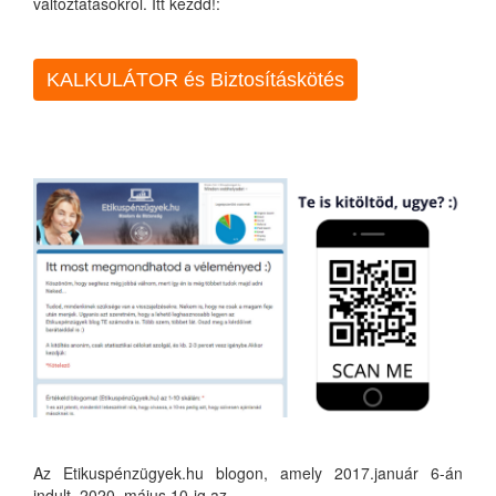
változtatásokról. Itt kezdd!:
KALKULÁTOR és Biztosításkötés
Az Etikuspénzügyek.hu blogon, amely 2017.január 6-án
indult, 2020. május 10-ig az