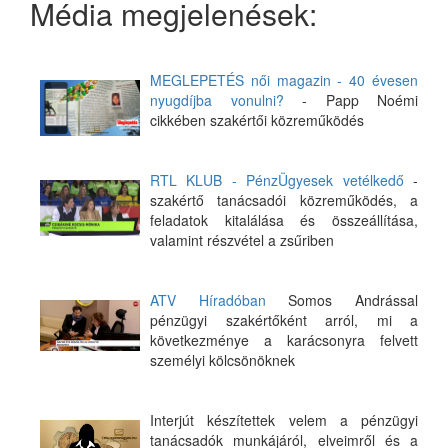
Média megjelenések:
MEGLEPETÉS női magazin - 40 évesen
nyugdíjba vonulni?
- Papp Noémi
cikkében szakértői közreműködés
RTL KLUB - PénzÜgyesek vetélkedő
-
szakértő tanácsadói közreműködés, a
feladatok kitalálása és összeállítása,
valamint részvétel a zsűriben
ATV Híradóban
Somos Andrással
pénzügyi szakértőként arról, mi a
következménye a karácsonyra felvett
személyi kölcsönöknek
Interjút készítettek velem a pénzügyi
tanácsadók munkájáról, elveimről és a