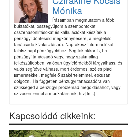
Czirákiné Kocsis
Mónika
Írásaimban megmutatom a főbb
buktatókat, összegyűjtöm a szempontokat,
összehasonlításokat és kalkulációkat készítek a
pénzügyi döntéseid megkönnyítésére, a megfelelő
tanácsadó kiválasztására. Naprakész információkat
találsz napi pénzügyeidhez. Segítek akkor is, ha
pénzügyi tanácsadó vagy, hogy szakmailag
felkészültebben, valóban ügyfélérdekből tárgyalhass, és
valós segítővé válhass, mert érdemes, széles piaci
ismeretekkel, megfelelő szakértelemmel, etikusan
dolgozni. Ha független pénzügyi tanácsadóra van
szükséged a pénzügyi problémád megoldásához, vagy
szívesen lennél a munkatársunk, hívj fel :)
Kapcsolódó cikkeink: