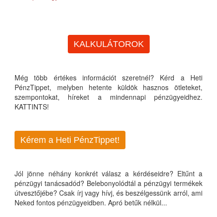
KALKULÁTOROK
Még több értékes információt szeretnél? Kérd a Heti
PénzTippet, melyben hetente küldök hasznos ötleteket,
szempontokat, híreket a mindennapi pénzügyeidhez.
KATTINTS!
Kérem a Heti PénzTippet!
Jól jönne néhány konkrét válasz a kérdéseidre? Eltűnt a
pénzügyi tanácsadód? Belebonyolódtál a pénzügyi termékek
útvesztőjébe? Csak írj vagy hívj, és beszélgessünk arról, ami
Neked fontos pénzügyeidben. Apró betűk nélkül...