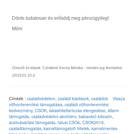
Dönts tudatosan és erősödj meg pénzügyileg!
Móni
(Szerző és képek: Czirákiné Kocsis Mónika - minden jog fenntartva
(2019.02.10.))
Címkék :
családvédelem
,
családi kiadások
,
családok
Vissza
otthonteremtési támogatása
,
családi otthonteremtési
kedvezmény
,
CSOK
,
lakáshiteltartozás elengedése
,
állami
támogatás
,
családvédelmi akcióterv
,
babaváró kölcsön
,
autóvásárlási támogatás
,
falusi CSOk
,
CSOK2019
,
családtámogatás
,
kamattámogatott hitelek
,
kamatmentes