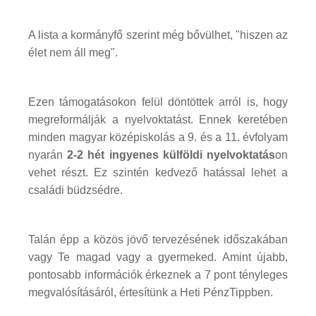
A lista a kormányfő szerint még bővülhet, "hiszen az
élet nem áll meg".
Ezen támogatásokon felül döntöttek arról is, hogy
megreformálják a nyelvoktatást. Ennek keretében
minden magyar középiskolás a 9. és a 11. évfolyam
nyarán
2-2 hét ingyenes külföldi nyelvoktatás
on
vehet részt. Ez szintén kedvező hatással lehet a
családi büdzsédre.
Talán épp a közös jövő tervezésének időszakában
vagy Te magad vagy a gyermeked. Amint újabb,
pontosabb információk érkeznek a 7 pont tényleges
megvalósításáról, értesítünk a Heti PénzTippben.