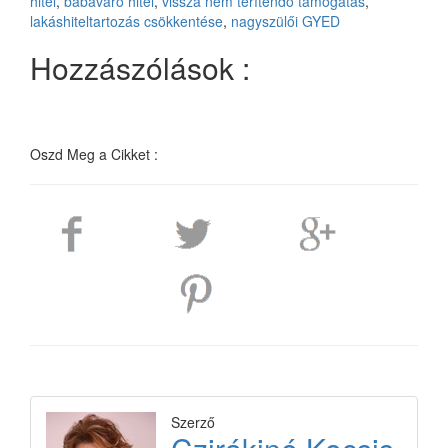
hitel
,
babaváró hitel
,
vissza nem térítendő támogatás
,
lakáshiteltartozás csökkentése
,
nagyszülői GYED
Hozzászólások :
Oszd Meg a Cikket :
Szerző