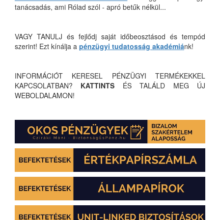
tanácsadás, ami Rólad szól - apró betűk nélkül...
VAGY TANULJ és fejlődj saját időbeosztásod és tempód
szerint! Ezt kínálja a
pénzügyi tudatosság akadémiá
nk!
INFORMÁCIÓT KERESEL PÉNZÜGYI TERMÉKEKKEL
KAPCSOLATBAN?
KATTINTS
ÉS TALÁLD MEG ÚJ
WEBOLDALAMON!