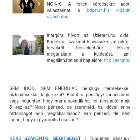
NOK-ról A feltett kérdésekre adott
válaszaimat a
bdpst24.hu oldalán
olvashatod.
Interjúra hívott az Üzletem.hu oldal.
Karrierről, szakmai kihívásokról, elvekről,
tervekről beszélgettünk. Hiszen
megtaláltam a küldetést, ami
megállíthatatlanul hajt előre.
Itt olvashatod
SEM IDŐD, SEM ENERGIÁD pénzügyi termékekkel,
biztosításokkal foglalkozni? Eltűnt a pénzügyi tanácsadód,
vagy meguntad, hogy már a sokadik hív fel, mostantól majd
ő lesz az? Nincs pénzed, de szeretnéd, ha idővel lenne
biztonságot adó megtakarításod? Van pénzed, de nem
tudod, hogyan gyarapítsd okosan?
KÉRJ SZAKÉRTŐI SEGÍTSÉGET
! Független pénzügyi