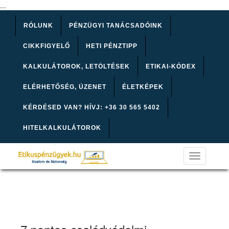
...
RÓLUNK
PÉNZÜGYI TANÁCSADÓINK
CIKKFIGYELŐ
HETI PÉNZTIPP
KALKULÁTOROK, LETÖLTÉSEK
ETIKAI-KÓDEX
ELÉRHETŐSÉG, ÜZENET
ÉLETKÉPEK
KÉRDÉSED VAN? HÍVJ: +36 30 565 5402
HITELKALKULÁTOROK
Toggle
navigation