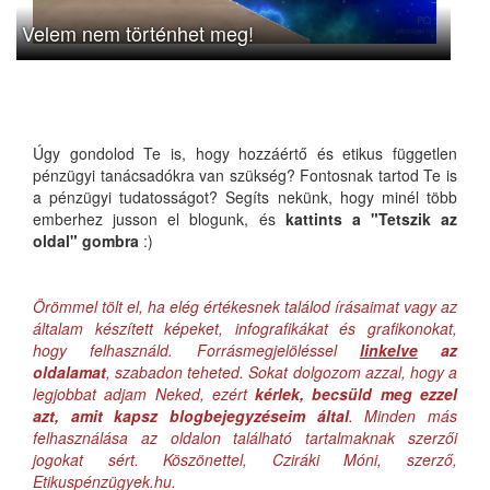
Velem nem történhet meg!
Úgy gondolod Te is, hogy hozzáértő és etikus független
pénzügyi tanácsadókra van szükség? Fontosnak tartod Te is
a pénzügyi tudatosságot? Segíts nekünk, hogy minél több
emberhez jusson el blogunk, és
kattints a "Tetszik az
oldal" gombra
:)
Örömmel tölt el, ha elég értékesnek találod írásaimat vagy az
általam készített képeket, infografikákat és grafikonokat,
hogy felhasználd. Forrásmegjelöléssel
linkelve
az
oldalamat
, szabadon teheted. Sokat dolgozom azzal, hogy a
legjobbat adjam Neked, ezért
kérlek, becsüld meg ezzel
azt, amit kapsz blogbejegyzéseim által
. Minden más
felhasználása az oldalon található tartalmaknak szerzői
jogokat sért. Köszönettel, Cziráki Móni, szerző,
Etikuspénzügyek.hu.