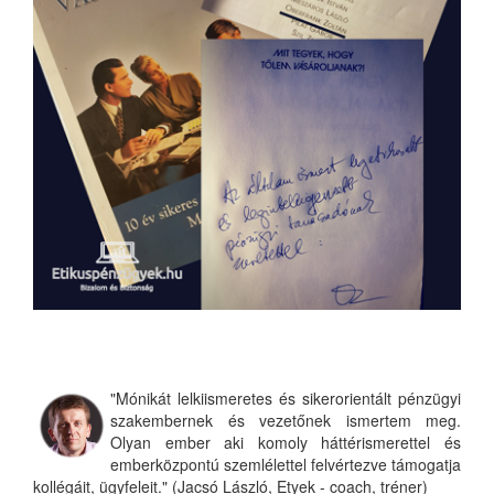
"Mónikát lelkiismeretes és sikerorientált pénzügyi
szakembernek és vezetőnek ismertem meg.
Olyan ember aki komoly háttérismerettel és
emberközpontú szemlélettel felvértezve támogatja
kollégáit, ügyfeleit." (Jacsó László, Etyek - coach, tréner)