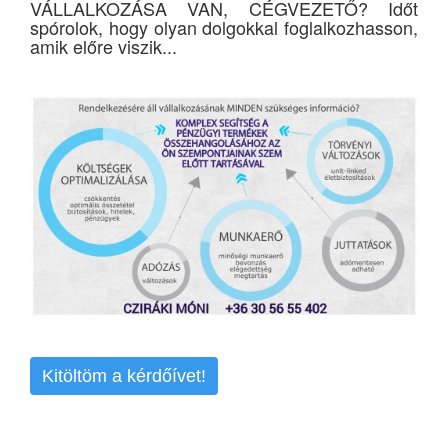
VÁLLALKOZÁSA VAN, CÉGVEZETŐ? Időt
spórolok, hogy olyan dolgokkal foglalkozhasson,
amik előre viszik...
Kitöltöm a kérdőívet!