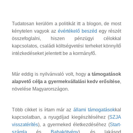
Tudatosan kerülöm a politikát itt a blogon, de most
kénytelen vagyok az
évértékelő beszéd
egy részét
összefoglalni, hiszen pénzügyi célokkal
kapcsolatos, családi költségvetési terheket könnyítő
intézkedéseket jelentett be a kormányfő.
Már eddig is nyilvánvaló volt, hogy
a támogatások
alapvető célja a gyermekvállalási kedv erősítése
,
növelése Magyarországon.
Több cikket is írtam már az
állami támogatások
kal
kapcsolatban, a nyugdíjad kiegészítéséhez (
SZJA
visszatérítés
), a gyermeked életkezdéséhez (
Start-
számla
és
Babakötvény
), és lakásod