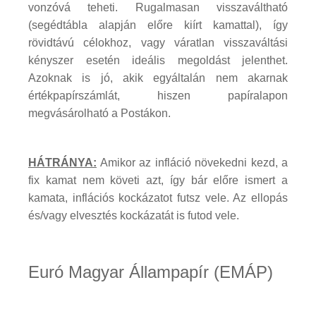
vonzóvá teheti. Rugalmasan visszaváltható
(segédtábla alapján előre kiírt kamattal), így
rövidtávú célokhoz, vagy váratlan visszaváltási
kényszer esetén ideális megoldást jelenthet.
Azoknak is jó, akik egyáltalán nem akarnak
értékpapírszámlát, hiszen papíralapon
megvásárolható a Postákon.
HÁTRÁNYA:
Amikor az infláció növekedni kezd, a
fix kamat nem követi azt, így bár előre ismert a
kamata, inflációs kockázatot futsz vele. Az ellopás
és/vagy elvesztés kockázatát is futod vele.
Euró Magyar Állampapír (EMÁP)