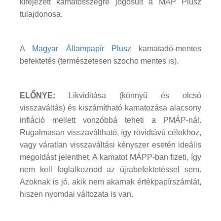
kifejezett kamatösszegre jogosult a MÁP Plusz
tulajdonosa.
A
Magyar Állampapír
Plusz
kamatadó-mentes
befektetés (természetesen szocho mentes is).
ELŐNYE:
Likviditása (könnyű és olcsó
visszaváltás) és kiszámítható kamatozása alacsony
infláció mellett vonzóbbá teheti a PMÁP-nál.
Rugalmasan visszaváltható, így rövidtávú célokhoz,
vagy váratlan visszaváltási kényszer esetén ideális
megoldást jelenthet. A kamatot MÁPP-ban fizeti, így
nem kell foglalkoznod az újrabefektetéssel sem.
Azoknak is jó, akik nem akarnak értékpapírszámlát,
hiszen nyomdai változata is van.