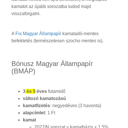
kamatot az újabb sorozatba tudod majd
visszaforgatni.
A
Fix Magyar Állampapír
kamatadó-mentes
befektetés (természetesen szocho mentes is).
Bónusz Magyar Állampapír
(BMÁP)
3
és 5
éves
futamidő
változó kamatozású
kamatfizetés
: negyedéves (3 havonta)
alapcímlet:
1 Ft
kamat
2027/N sorozat = kamatbázis + 1,5%