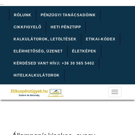
...
RÓLUNK
PÉNZÜGYI TANÁCSADÓINK
CIKKFIGYELŐ
HETI PÉNZTIPP
KALKULÁTOROK, LETÖLTÉSEK
ETIKAI-KÓDEX
ELÉRHETŐSÉG, ÜZENET
ÉLETKÉPEK
KÉRDÉSED VAN? HÍVJ: +36 30 565 5402
HITELKALKULÁTOROK
Toggle
navigation