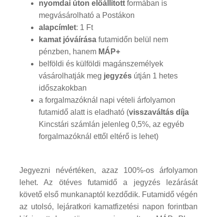
nyomdai úton előállított
formában is
megvásárolható a Postákon
alapcímlet
: 1 Ft
kamat jóváírása
futamidőn belül nem
pénzben, hanem
MÁP+
belföldi és külföldi magánszemélyek
vásárolhatják meg
jegyzés
útján 1 hetes
időszakokban
a forgalmazóknál napi vételi árfolyamon
futamidő alatt is eladható (
visszaváltás díja
Kincstári számlán jelenleg 0,5%, az egyéb
forgalmazóknál ettől eltérő is lehet)
Jegyezni névértéken, azaz 100%-os árfolyamon
lehet. Az ötéves futamidő a jegyzés lezárását
követő első munkanaptól kezdődik. Futamidő végén
az utolsó, lejáratkori kamatfizetési napon forintban