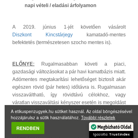
napi vételi / eladási árfolyamon
A 2019. június 1-jét követően vásárolt
Diszkont Kincstárjegy
kamatadó-mentes
befektetés (természetesen szocho mentes is).
ELŐNYE:
Rugalmasabban követi a piaci,
gazdasági változásokat a pár havi kamatbázis miatt.
Adómentes megtakarítási lehetőséget biztosít akár
egészen rövid (pár hetes) időtávra is. Rugalmasan
visszaváltható, így rövidtávú célokhoz, vagy
váratlan visszaváltási kényszer esetén is megoldást
jelenthet. De pl. az éven belüli inflációs adatok
A etikuspenzugyek.hu sütiket használ. Az oldal böngészésével
hozzájárulsz a sütik használatához.
További részletek
növekedésével is lehet nyereséget elérni.
RENDBEN
Megbízható Oldal
Igazolta:
Trustindex