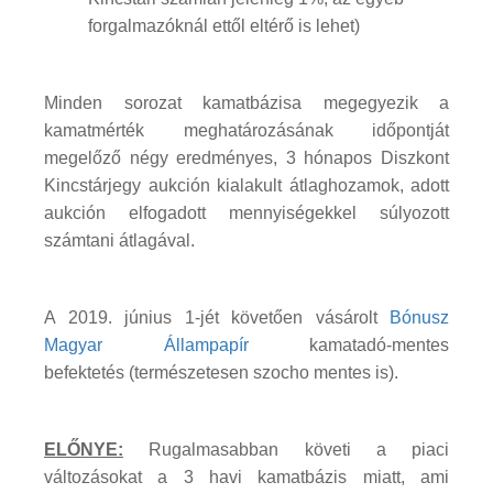
forgalmazóknál ettől eltérő is lehet)
Minden sorozat kamatbázisa megegyezik a
kamatmérték meghatározásának időpontját
megelőző négy eredményes, 3 hónapos Diszkont
Kincstárjegy aukción kialakult átlaghozamok, adott
aukción elfogadott mennyiségekkel súlyozott
számtani átlagával.
A 2019. június 1-jét követően vásárolt
Bónusz
Magyar Állampapír
kamatadó-mentes
befektetés (természetesen szocho mentes is).
ELŐNYE:
Rugalmasabban követi a piaci
változásokat a 3 havi kamatbázis miatt, ami