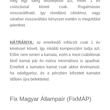
még egy ideig felülteljesíti azt, mivel 1 év
csúszással követi csak. Rugalmasan
visszaváltható, így rövidtávú célokhoz, vagy
váratlan visszaváltási kényszer esetén is megoldást
jelenthet.
HÁTRÁNYA:
az emelkedő inflációt csak 1 év
késéssel követi, így inkább kompenzálni tudja azt.
Előre nem ismert a kamata, ezért a most csábítónak
tűnő kamat pár év múlva minimálisra is apadhat.
Emellett a kamatos kamat csak akkor érvényesül,
ha odafigyelsz, és a pénzben kifizetett kamatot
időben újra befekteted.
Fix Magyar Állampaír (FixMÁP)