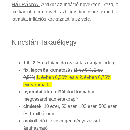
HÁTRÁNYA:
Amikor az infláció növekedni kezd, a
fix kamat nem követi azt, így bár előre ismert a
kamata, inflációs kockázatot futsz vele.
Kincstári Takarékjegy
1 ill. 2 éves
futamidő (vásárlás napján indul)
fix, lépcsős kamat
ozás
(1 év 9%, 2 év
9,5%)
1. évben 6,50% és a 2. évben 6,75%
éves kamattal
nyomdai úton előállított
formában
megvásárolható értékpapír
címletek
: 10 ezer, 50 ezer, 100 ezer, 500 ezer
és 1 millió forint
örökölhető illetve engedményezéssel
átruházható