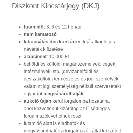
Diszkont Kincstárjegy (DKJ)
futamidő:
3, 6 és 12 hónap
nem kamatozó
kibocsátás diszkont áron
, lejáratkor teljes
névérték kifizetése
alapcímlet
: 10 000 Ft
belföldi és külföldi magánszemélyek, cégek,
intézmények, stb. (devizabelföldi és
devizakülföldi természetes és jogi személyek,
valamint jogi személyiség nélküli szervezetek)
egyaránt
megvásárolhatják.
aukció útján
kerül forgalomba hozatalra,
ahol közvetlenül kizárólag az Elsődleges
forgalmazók vehetnek részt
futamidő alatt is eladhatók és
megvásárolhatók a forgalmazók által közzétett