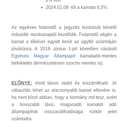
8% volt
2024.01.08 -tól a kamata 6,5%
Az egyéves futamidő a jegyzés lezárását követő
második munkanaptól kezdődik. Futamidő végén a
kamat a tőkével együtt kerül az ügyfél számláján
jóváírásra. A 2019. június 1-jét követően vásárolt
Egyéves Magyar Állampapír
kamatadó-mentes
befektetés (természetesen szocho mentes is).
ELŐNYE:
rövid távon stabil és kiszámítható. Jó
választás lehet az alacsonyabb kamat ellenére is,
ha nem bízol abban, hogy a kormány mit tesz, ezért
a hosszabb távú, magasabb kamatot adó
állampapírok visszaválthatósága rizikót jelet
számodra.