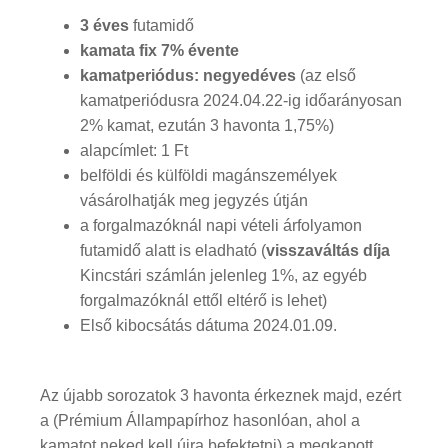
3 éves
futamidő
kamata fix 7% évente
kamatperiódus:
negyedéves
(az első
kamatperiódusra 2024.04.22-ig időarányosan
2% kamat, ezután 3 havonta 1,75%)
alapcímlet: 1 Ft
belföldi és külföldi magánszemélyek
vásárolhatják meg jegyzés útján
a forgalmazóknál napi vételi árfolyamon
futamidő alatt is eladható (
visszaváltás díja
Kincstári számlán jelenleg 1%, az egyéb
forgalmazóknál ettől eltérő is lehet)
Első kibocsátás dátuma 2024.01.09.
Az újabb sorozatok 3 havonta érkeznek majd, ezért
a (Prémium Állampapírhoz hasonlóan, ahol a
kamatot neked kell újra befektetni) a megkapott