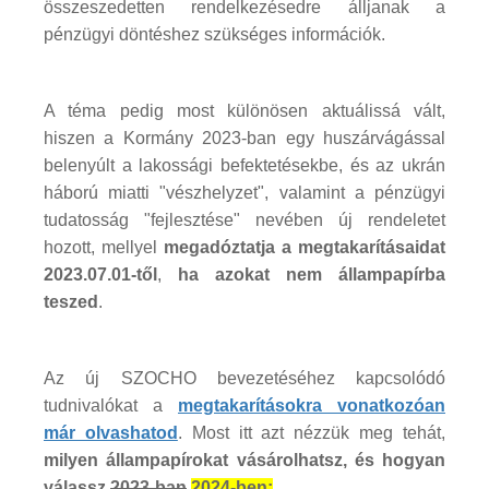
összeszedetten rendelkezésedre álljanak a
pénzügyi döntéshez szükséges információk.
A téma pedig most különösen aktuálissá vált,
hiszen a Kormány 2023-ban egy huszárvágással
belenyúlt a lakossági befektetésekbe, és az ukrán
háború miatti "vészhelyzet", valamint a pénzügyi
tudatosság "fejlesztése" nevében új rendeletet
hozott, mellyel
megadóztatja a megtakarításaidat
2023.07.01-től
,
ha azokat nem állampapírba
teszed
.
Az új SZOCHO bevezetéséhez kapcsolódó
tudnivalókat a
megtakarításokra vonatkozóan
már olvashatod
. Most itt azt nézzük meg tehát,
milyen állampapírokat vásárolhatsz, és hogyan
válassz
2023-ban
2024-ben: