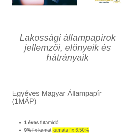
Lakossági állampapírok
jellemzői, előnyeik és
hátrányaik
Egyéves Magyar Állampapír
(1MÁP)
1 éves
futamidő
9%
fix kamat
kamata fix 6,50%