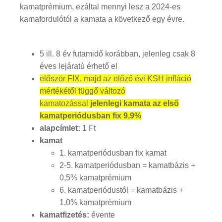
kamatprémium, ezáltal mennyi lesz a 2024-es
kamafordulótól a kamata a következő egy évre.
5 ill. 8 év futamidő korábban, jelenleg csak 8
éves lejáratú érhető el
először FIX, majd az előző évi KSH infláció
mértékétől függő változó
kamatozással
jelenlegi kamata az első
kamatperiódusban fix 9,9%
alapcímlet:
1 Ft
kamat
1. kamatperiódusban fix kamat
2-5. kamatperiódusban = kamatbázis +
0,5% kamatprémium
6. kamatperiódustól = kamatbázis +
1,0% kamatprémium
kamatfizetés:
évente