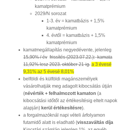
kamatprémium
2029/N sorozat
1-3. év = kamatbázis + 1,5%
kamatprémium
4. évtől = kamatbázis + 1,5%
kamatprémium
kamatmegállapítás negyedévente, jelenleg
15,90% / év
frissítés (2023.07.22.): kamata
11,92% lesz 2023. október 21-ig.
a 3 évesé
9,31% az 5 évesé 8,01%
belföldi és külföldi magánszemélyek
vásárolhatják meg adagolt kibocsátás útján
(
névérték + felhalmozott kamaton
(a
kibocsátási időtől az értékesítésig eltelt napok
alapján)
kerül értékesítésre
).
a forgalmazóknál napi vételi árfolyamon
futamidő alatt is eladható (
visszaváltás díja
Kincstári számlán jelenleg 1%, az egyéb