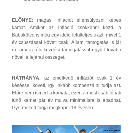
ELŐNYE:
magas, inflációt ellensúlyozni képes
kamat. Amikor az infláció csökkenni kezd, a
Babakötvény még egy ideig felülteljesíti azt, mivel 1
év csúszással követi csak. Állami támogatás is jár
rá, ami az életkezdési támogatással együtt tovább
növeli a lejárati összeget.
HÁTRÁNYA:
az emelkedő inflációt csak 1 év
késéssel követi, így inkább kompenzálni tudja azt.
Előre nem ismert a kamata, ezért a most csábítónak
tűnő kamat pár év múlva minimálisra is apadhat.
Gyermeked fogja megkapni 18 évesen...