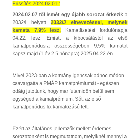
Frissítés 2024.02.01.:
2024.02.07-től ismét egy újabb sorozat érkezik
a
2032/I helyett
2032/J elnevezéssel, melynek
kamata 7,9% lesz.
Kamatfizetési fordulónapja
04.22. lesz. Emiatt a kibocsátástól az első
kamatperiódusra összességében 9,5% kamatot
kapsz majd (1 év 2,5 hónapra) 2025.04.22-én.
Mivel 2023-ban a kormány igencsak adhoc módon
csavargatta a PMÁP kamatprémiumát - egészen
odáig jutottunk, hogy már futamidőn belül sem
egységed a kamatprémium. Sőt, az első
kamatperiódus fix kamatozású lett.
Ezért az általános jellemzők mellett érdemes
sorozatonként is megmutatnom, melyiknél mennyi a