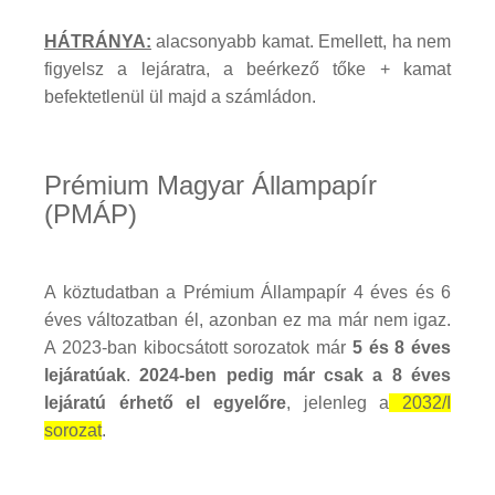
HÁTRÁNYA:
alacsonyabb kamat. Emellett, ha nem
figyelsz a lejáratra, a beérkező tőke + kamat
befektetlenül ül majd a számládon.
Prémium Magyar Állampapír
(PMÁP)
A köztudatban a Prémium Állampapír 4 éves és 6
éves változatban él, azonban ez ma már nem igaz.
A 2023-ban kibocsátott sorozatok már
5 és 8 éves
lejáratúak
.
2024-ben pedig már csak a 8 éves
lejáratú érhető el egyelőre
, jelenleg a
2032/I
sorozat
.