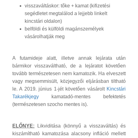
visszaváltáskor: tőke + kamat (kifizetési
segédletet megtalálod a lejjebb linkelt
kincstári oldalon)
belföldi és külföldi magánszemélyek
vásárolhatják meg
A futamideje alatt, illetve annak lejárata után
bármikor visszaváltható, de a lejáratot követően
tovább természetesen nem kamatozik. Ha elveszett
vagy megsemmisült, közjegyzői eljárásban tiltható
le. A 2019. június 1-jét követően vásárolt
Kincstári
Takarékjegy
kamatadó-mentes befektetés
(természetesen szocho mentes is).
ELŐNYE:
Likviditása (könnyű a visszaváltás) és
kiszámítható kamatozása alacsony infláció mellett