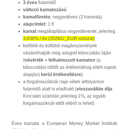
3 éves
futamidő
változó kamatozású
kamatfizetés
: negyedéves (3 havonta)
alapcímlet:
1 €
kamat
megállapítása negyedévente, jelenleg
3,938% / év (2026/U_EUR sorozat)
belföldi és külföldi magánszemélyek
vásárolhatják meg adagolt kibocsátás útján
(
névérték + felhalmozott kamaton
(a
kibocsátási időtől az értékesítésig eltelt napok
alapján)
kerül értékesítésre
).
a forgalmazóknál napi vételi árfolyamon
futamidő alatt is eladható (
visszaváltás díja
Kincstári számlán jelenleg 1%, az egyéb
forgalmazóknál ettől eltérő is lehet)
Éves kamata a European Money Market Institute