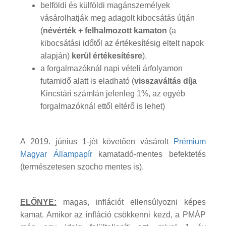
belföldi és külföldi magánszemélyek
vásárolhatják meg adagolt kibocsátás útján
(
névérték + felhalmozott kamaton
(a
kibocsátási időtől az értékesítésig eltelt napok
alapján)
kerül értékesítésre
).
a forgalmazóknál napi vételi árfolyamon
futamidő alatt is eladható (
visszaváltás díja
Kincstári számlán jelenleg 1%, az egyéb
forgalmazóknál ettől eltérő is lehet)
A 2019. június 1-jét követően vásárolt
Prémium
Magyar Állampapír
kamatadó-mentes befektetés
(természetesen szocho mentes is).
ELŐNYE:
magas, inflációt ellensúlyozni képes
kamat. Amikor az infláció csökkenni kezd, a PMÁP