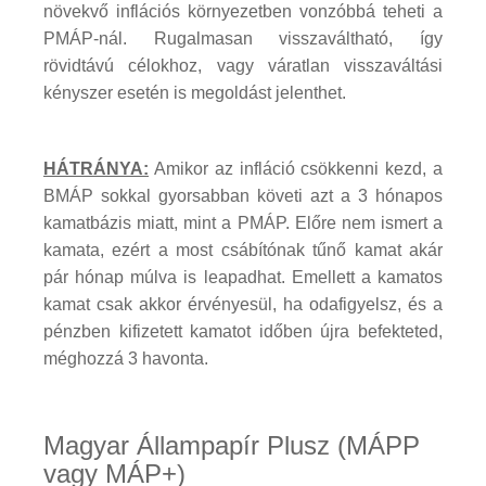
növekvő inflációs környezetben vonzóbbá teheti a
PMÁP-nál. Rugalmasan visszaváltható, így
rövidtávú célokhoz, vagy váratlan visszaváltási
kényszer esetén is megoldást jelenthet.
HÁTRÁNYA:
Amikor az infláció csökkenni kezd, a
BMÁP sokkal gyorsabban követi azt a 3 hónapos
kamatbázis miatt, mint a PMÁP. Előre nem ismert a
kamata, ezért a most csábítónak tűnő kamat akár
pár hónap múlva is leapadhat. Emellett a kamatos
kamat csak akkor érvényesül, ha odafigyelsz, és a
pénzben kifizetett kamatot időben újra befekteted,
méghozzá 3 havonta.
Magyar Állampapír Plusz (MÁPP
vagy MÁP+)