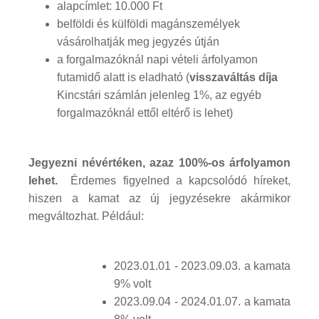
alapcímlet: 10.000 Ft
belföldi és külföldi magánszemélyek
vásárolhatják meg jegyzés útján
a forgalmazóknál napi vételi árfolyamon
futamidő alatt is eladható (
visszaváltás díja
Kincstári számlán jelenleg 1%, az egyéb
forgalmazóknál ettől eltérő is lehet)
Jegyezni névértéken, azaz 100%-os árfolyamon
lehet.
Érdemes figyelned a kapcsolódó híreket,
hiszen a kamat az új jegyzésekre akármikor
megváltozhat. Például:
2023.01.01 - 2023.09.03. a kamata
9% volt
2023.09.04 - 2024.01.07. a kamata