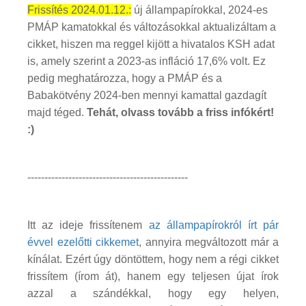
Frissítés 2024.01.12.:
új állampapírokkal, 2024-es
PMÁP kamatokkal és változásokkal aktualizáltam a
cikket, hiszen ma reggel kijött a hivatalos KSH adat
is, amely szerint a 2023-as infláció 17,6% volt. Ez
pedig meghatározza, hogy a PMÁP és a
Babakötvény 2024-ben mennyi kamattal gazdagít
majd téged.
Tehát, olvass tovább a friss infókért!
:)
-----------------------------------------------
Itt az ideje frissítenem
az állampapírokról írt pár
évvel ezelőtti cikkemet
, annyira megváltozott már a
kínálat. Ezért úgy döntöttem, hogy nem a régi cikket
frissítem (írom át), hanem egy teljesen újat írok
azzal a szándékkal, hogy egy helyen,