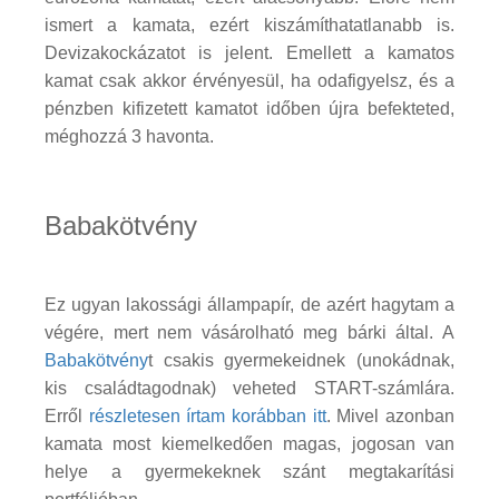
ismert a kamata, ezért kiszámíthatatlanabb is.
Devizakockázatot is jelent. Emellett a kamatos
kamat csak akkor érvényesül, ha odafigyelsz, és a
pénzben kifizetett kamatot időben újra befekteted,
méghozzá 3 havonta.
Babakötvény
Ez ugyan lakossági állampapír, de azért hagytam a
végére, mert nem vásárolható meg bárki által. A
Babakötvény
t csakis gyermekeidnek (unokádnak,
kis családtagodnak) veheted START-számlára.
Erről
részletesen írtam korábban itt
. Mivel azonban
kamata most kiemelkedően magas, jogosan van
helye a gyermekeknek szánt megtakarítási