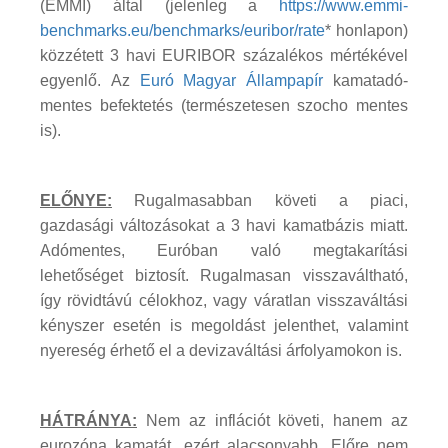
(EMMI) által (jelenleg a
https://www.emmi-
benchmarks.eu/benchmarks/euribor/rate
* honlapon)
közzétett 3 havi EURIBOR százalékos mértékével
egyenlő. Az
Euró Magyar Állampapír
kamatadó-
mentes befektetés (természetesen szocho mentes
is).
ELŐNYE:
Rugalmasabban követi a piaci,
gazdasági változásokat a 3 havi kamatbázis miatt.
Adómentes, Euróban való megtakarítási
lehetőséget biztosít. Rugalmasan visszaváltható,
így rövidtávú célokhoz, vagy váratlan visszaváltási
kényszer esetén is megoldást jelenthet, valamint
nyereség érhető el a devizaváltási árfolyamokon is.
HÁTRÁNYA:
Nem az inflációt követi, hanem az
eurozóna kamatát, ezért alacsonyabb. Előre nem