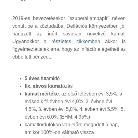
2019-es bevezetésekor "szuperállampapír" néven
vonult be a köztudatba. Deflációs környezetben jól
hangzott az ígért sávosan növekvő kamat.
Ugyanakkor
a részletes cikkemben
akkor is
figyelmeztettelek arra, hogy az infláció elégetheti az
ebbe tett pénzed...
5 éves
futamidő
fix, sávos kamat
ozás
kamat mértéke
: az első félévben évi 3,5%, a
második félévben évi 4,0%, 2. évben évi
4,5%, 3. évben évi 5,0%, 4. évben évi 5,5%, 5.
évben évi 6,0% (EHM: 4,95%)
kamatfordulókon van előre megadott 5 nap,
amikor 100%-on váltható vissza