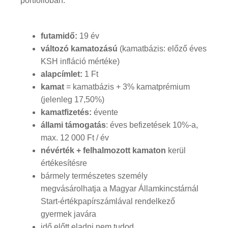
portfólióban.
futamidő:
19 év
változó kamatozású
(kamatbázis: előző éves
KSH infláció mértéke)
alapcímlet:
1 Ft
kamat
= kamatbázis + 3% kamatprémium
(jelenleg 17,50%)
kamatfizetés:
évente
állami támogatás
: éves befizetések 10%-a,
max. 12 000 Ft / év
névérték + felhalmozott kamaton
kerül
értékesítésre
bármely természetes személy
megvásárolhatja a Magyar Államkincstárnál
Start-értékpapírszámlával rendelkező
gyermek javára
idő előtt eladni nem tudod