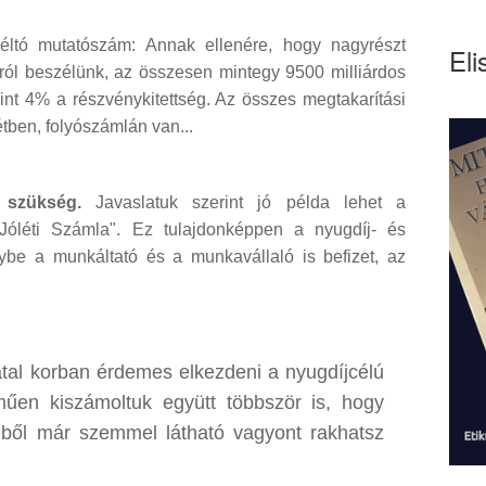
éltó mutatószám: Annak ellenére, hogy nagyrészt
Eli
ról beszélünk, az összesen mintegy 9500 milliárdos
mint 4% a részvénykitettség. Az összes megtakarítási
tben, folyószámlán van...
 szükség.
Javaslatuk szerint jó példa lehet a
Jóléti Számla". Ez tulajdonképpen a nyugdíj- és
ybe a munkáltató és a munkavállaló is befizet, az
atal korban érdemes elkezdeni a nyugdíjcélú
műen kiszámoltuk együtt többször is, hogy
egből már szemmel látható vagyont rakhatsz