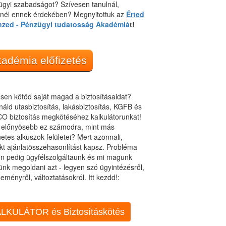
gyi szabadságot? Szívesen tanulnál,
dnél ennek érdekében? Megnyitottuk az
Érted
nzed - Pénzügyi tudatosság Akadémiá
t!
adémia előfizetés
sen kötöd saját magad a biztosításaidat?
áld utasbiztosítás, lakásbiztosítás, KGFB és
O biztosítás megkötéséhez kalkulátorunkat!
t előnyösebb ez számodra, mint más
netes alkuszok felületei? Mert azonnali,
kt ajánlatösszehasonlítást kapsz. Probléma
n pedig ügyfélszolgáltaunk és mi magunk
ünk megoldani azt - legyen szó ügyintézésről,
eményről, változtatásokról. Itt kezdd!:
LKULÁTOR és Biztosításkötés