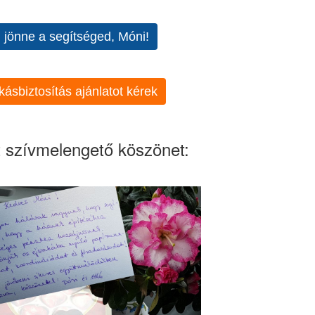
l jönne a segítséged, Móni!
kásbiztosítás ajánlatot kérek
 szívmelengető köszönet: