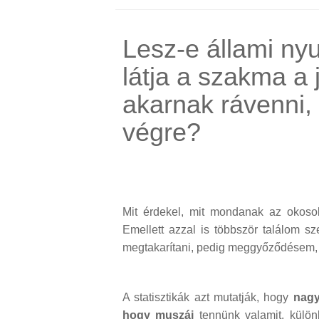
Lesz-e állami ny
látja a szakma a
akarnak rávenni,
végre?
Mit érdekel, mit mondanak az okoso
Emellett azzal is többször találom 
megtakarítani, pedig meggyőződésem, 
A statisztikák azt mutatják, hogy
nagy
hogy muszáj
tennünk valamit, külön