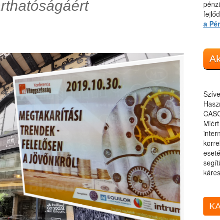
arthatóságáért
pénzü
fejlő
a Pé
Ak
Szíve
Haszn
CASC
Miér
inter
korre
eseté
segít
káres
KA