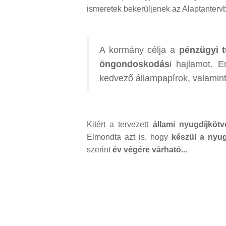
ismeretek bekerüljenek az Alaptanterv
A kormány célja a
pénzügyi 
öngondoskodás
i hajlamot. 
kedvező állampapírok, valamint 
Kitért a tervezett
állami nyugdíjköt
Elmondta azt is, hogy
készül a nyug
szerint
év végére várható...