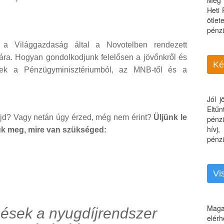
Még 
Heti
ötle
pénz
 a Világgazdaság által a Novotelben rendezett
iára. Hogyan gondolkodjunk felelősen a jövőnkről és
Ké
tek a Pénzügyminisztériumból, az MNB-től és a
Jól 
Eltű
majd? Vagy netán úgy érzed, még nem érint?
Üljünk le
pénz
hívj
zük meg, mire van szükséged:
pénzü
Vi
Maga
ések a nyugdíjrendszer
elérh