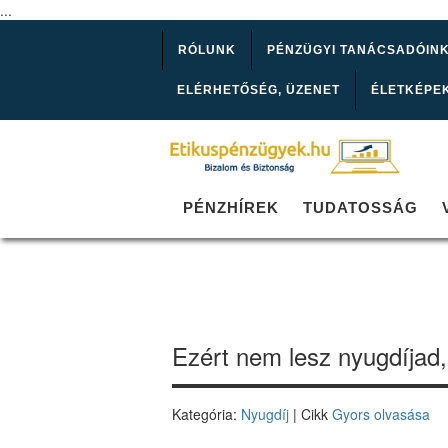
...
RÓLUNK
PÉNZÜGYI TANÁCSADÓIN
ELÉRHETŐSÉG, ÜZENET
ÉLETKÉPE
PÉNZHÍREK
TUDATOSSÁG
Ezért nem lesz nyugdíjad,
Kategória:
Nyugdíj
| Cikk
Gyors olvasása