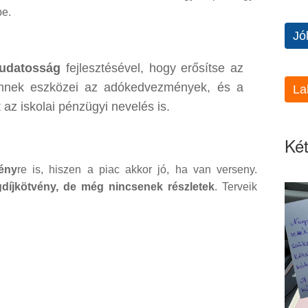
be.
Jó
tudatosság
fejlesztésével, hogy erősítse az
Ennek eszközei az adókedvezmények, és a
La
az iskolai pénzügyi nevelés is.
Két
vény
re is, hiszen a piac akkor jó, ha van verseny.
díjkötvény, de még nincsenek részletek
. Terveik