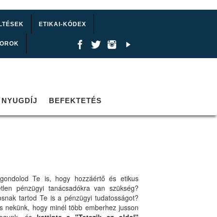
LTÉSEK
ETIKAI-KÓDEX
TOROK
NYUGDÍJ
BEFEKTETÉS
gondolod Te is, hogy hozzáértő és etikus
etlen pénzügyi tanácsadókra van szükség?
osnak tartod Te is a pénzügyi tudatosságot?
ts nekünk, hogy minél több emberhez jusson