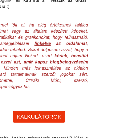
logunk, és
kattints a "Tetszik az oldal"
bra
:)
mel tölt el, ha elég értékesnek találod
aimat vagy az általam készített képeket,
rafikákat és grafikonokat, hogy felhasználd.
ásmegjelöléssel
linkelve
az oldalamat
,
adon teheted. Sokat dolgozom azzal, hogy a
obbat adjam Neked, ezért
kérlek, becsüld
ezzel azt, amit kapsz blogbejegyzéseim
. Minden más felhasználása az oldalon
lható tartalmaknak szerzői jogokat sért.
zönettel, Cziráki Móni, szerző,
uspénzügyek.hu.
KALKULÁTOROK