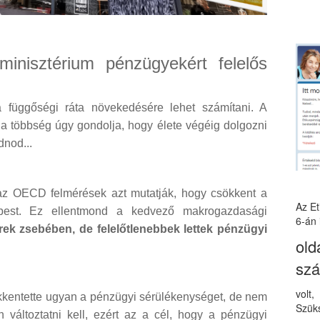
inisztérium pénzügyekért felelős
a függőségi ráta növekedésére lehet számítani. A
a többség úgy gondolja, hogy élete végéig dolgozni
dnod...
az OECD felmérések azt mutatják, hogy csökkent a
Az E
pest. Ez ellentmond a kedvező makrogazdasági
6-án 
k zsebében, de felelőtlenebbek lettek pénzügyi
old
sz
volt
kentette ugyan a pénzügyi sérülékenységet, de nem
Szüks
 változtatni kell, ezért az a cél, hogy a pénzügyi