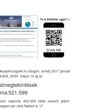
tikuspénzügyek.hu blogon, amely 2017.január
indult, 2020. május 10-ig az
almegtekintések
áma
521.599
, ami naponta 400-500 oldal olvasót jelent.
éged van ránk Neked is :)?