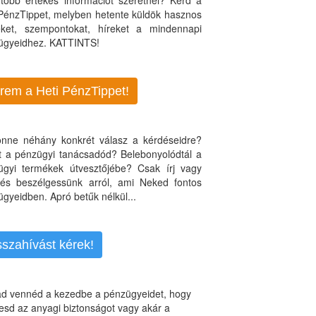
több értékes információt szeretnél? Kérd a
 PénzTippet, melyben hetente küldök hasznos
teket, szempontokat, híreket a mindennapi
ügyeidhez. KATTINTS!
rem a Heti PénzTippet!
jönne néhány konkrét válasz a kérdéseidre?
nt a pénzügyi tanácsadód? Belebonyolódtál a
ügyi termékek útvesztőjébe? Csak írj vagy
, és beszélgessünk arról, ami Neked fontos
gyeidben. Apró betűk nélkül...
sszahívást kérek!
d vennéd a kezedbe a pénzügyeidet, hogy
esd az anyagi biztonságot vagy akár a