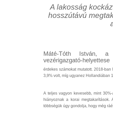
A lakosság kockáz
hosszútávú megtaka
Máté-Tóth István, a
vezérigazgató-helyettese
érdekes számokat mutatott. 2018-ba
3,9% volt, míg ugyanez Hollandiában
A teljes vagyon kevesebb, mint 30%-a 
hiányoznak a korai megtakarítások. A
többségük úgy gondolja, hogy még ráér