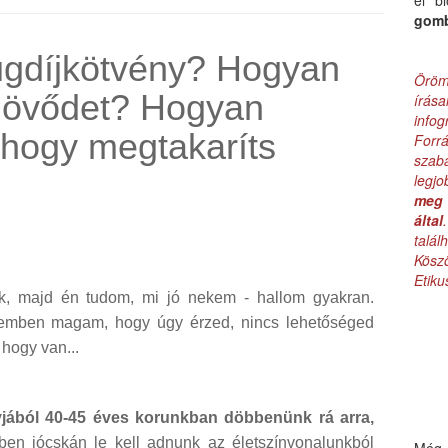
el b
gom
ugdíjkötvény? Hogyan
Öröm
 jövődet? Hogyan
írás
infog
 hogy megtakaríts
Forr
szab
legj
meg 
által
talá
Kös
Etik
k, majd én tudom, mi jó nekem - hallom gyakran.
szemben magam, hogy úgy érzed, nincs lehetőséged
hogy van...
jából 40-45 éves korunkban döbbenünk rá arra,
ben jócskán le kell adnunk az életszínvonalunkból