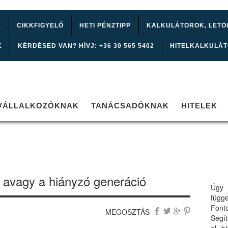
K
CIKKFIGYELŐ
HETI PÉNZTIPP
KALKULÁTOROK, LETÖ
K
KÉRDÉSED VAN? HÍVJ: +36 30 565 5402
HITELKALKULÁ
VÁLLALKOZÓKNAK
TANÁCSADÓKNAK
HITELEK
 avagy a hiányzó generáció
Úgy 
függ
Font
MEGOSZTÁS
Segí