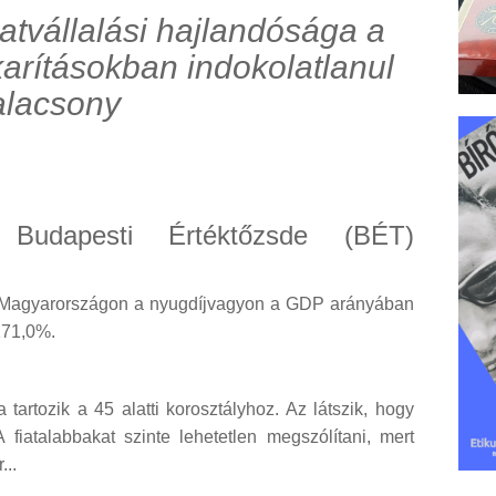
atvállalási hajlandósága a
rításokban indokolatlanul
alacsony
 Budapesti Értéktőzsde (BÉT)
n Magyarországon a nyugdíjvagyon a GDP arányában
 171,0%.
tartozik a 45 alatti korosztályhoz. Az látszik, hogy
 fiatalabbakat szinte lehetetlen megszólítani, mert
...