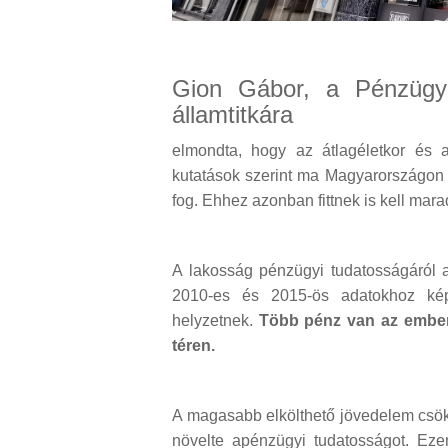
Gion Gábor, a Pénzügym
államtitkára
elmondta, hogy az átlagéletkor és 
kutatások szerint ma Magyarországon 
fog. Ehhez azonban fittnek is kell mara
A lakosság pénzügyi tudatosságáról 
2010-es és 2015-ös adatokhoz ké
helyzetnek.
Több pénz van az embere
téren.
A magasabb elkölthető jövedelem csök
növelte apénzügyi tudatosságot. Ezen