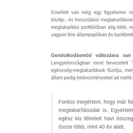
Emellett van még egy figyelemre m
közép-, és hosszútávú megtakarítások
megtakarítási portfólióban alig több, 
vagyon fele állampapírban és bankbeté
Gondolkodásmód változásra van
Lengyelországban most bevezetett "
egészség-megtakarítások fúziója, mel
állam pedig kedvezményeket ad mellé.
Fontos megérteni, hogy már fi
megtakarításodat is. Egyértel
egész kis félretett havi össz
össze több, mint 40 év alatt.