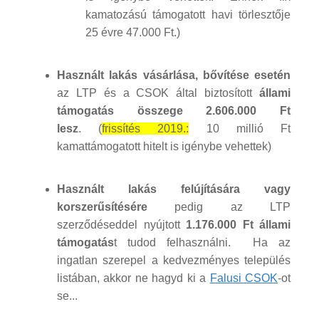
kamatozású támogatott havi törlesztője
25 évre 47.000 Ft.)
Használt lakás vásárlása, bővítése esetén
az LTP és a CSOK által biztosított
állami
támogatás összege 2.606.000 Ft
lesz
. (
frissítés 2019.:
10 millió Ft
kamattámogatott hitelt is igénybe vehettek)
Használt lakás felújítására vagy
korszerűsítésére
pedig az LTP
szerződéseddel nyújtott
1.176.000 Ft állami
támogatás
t tudod felhasználni. Ha az
ingatlan szerepel a kedvezményes település
listában, akkor ne hagyd ki a
Falusi CSOK
-ot
se...