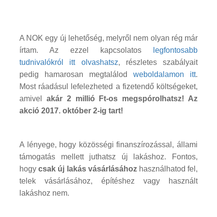
A NOK egy új lehetőség, melyről nem olyan rég már
írtam. Az ezzel kapcsolatos
legfontosabb
tudnivalókról itt olvashatsz
, részletes szabályait
pedig hamarosan megtalálod
weboldalamon itt
.
Most ráadásul lefelezheted a fizetendő költségeket,
amivel
akár 2 millió Ft-os megspórolhatsz! Az
akció 2017. október 2-ig tart!
A lényege, hogy közösségi finanszírozással, állami
támogatás mellett juthatsz új lakáshoz. Fontos,
hogy
csak új lakás vásárlásához
használhatod fel,
telek vásárlásához, építéshez vagy használt
lakáshoz nem.