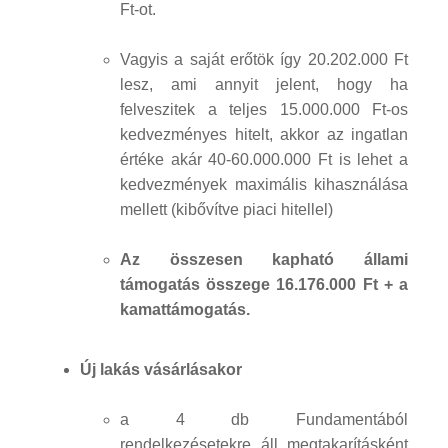
Ft-ot.
Vagyis a saját erőtök így 20.202.000 Ft
lesz, ami annyit jelent, hogy ha
felveszitek a teljes 15.000.000 Ft-os
kedvezményes hitelt, akkor az ingatlan
értéke akár 40-60.000.000 Ft is lehet a
kedvezmények maximális kihasználása
mellett (kibővítve piaci hitellel)
Az összesen kapható állami
támogatás összege 16.176.000 Ft + a
kamattámogatás.
Új lakás vásárlásakor
a 4 db Fundamentából
rendelkezésetekre áll megtakarításként