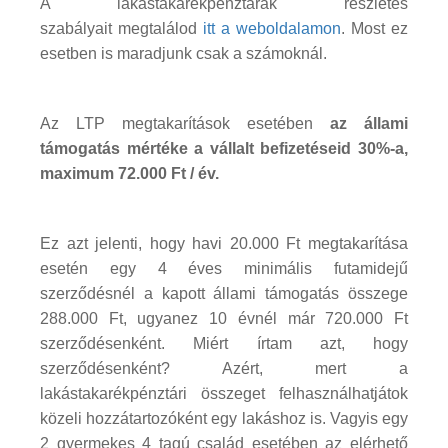
A lakástakarékpénztárak részletes
szabályait megtalálod
itt a weboldalamon
. Most ez
esetben is maradjunk csak a számoknál.
Az LTP megtakarítások esetében
az állami
támogatás mértéke a vállalt befizetéseid 30%-a,
maximum 72.000 Ft / év.
Ez azt jelenti, hogy havi 20.000 Ft megtakarítása
esetén egy 4 éves minimális futamidejű
szerződésnél a kapott állami támogatás összege
288.000 Ft, ugyanez 10 évnél már 720.000 Ft
szerződésenként. Miért írtam azt, hogy
szerződésenként? Azért, mert a
lakástakarékpénztári összeget felhasználhatjátok
közeli hozzátartozóként egy lakáshoz is. Vagyis egy
2 gyermekes 4 tagú család esetében az elérhető