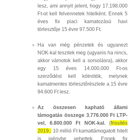
lesz, ami annyit jelent, hogy 17.198.000
Ft-ot kell felvennetek hitelként. Ennek 5
éves fix piaci kamatozású havi
törlesztője 15 évre 97.500 Ft.
Ha van még pénzetek és ugyanezt
NOK-kal teszitek meg (ugyanis ha nincs,
akkor várnotok kell a sorsolásra), akkor
egy 15 éves 14.000.000 Ft-os
szerződést kell kötnötök, melynek
kamatmentes törlesztőrészlete a 15 évre
94.600 Ft lesz.
Az összesen kapható állami
támogatás összege 3.776.000 Ft LTP-
vel, 6.800.000 Ft NOK-kal.
(
frissítés
2019.:
10 millió Ft kamattámogatott hitelt
is igénybe vehettek. Ennek fix