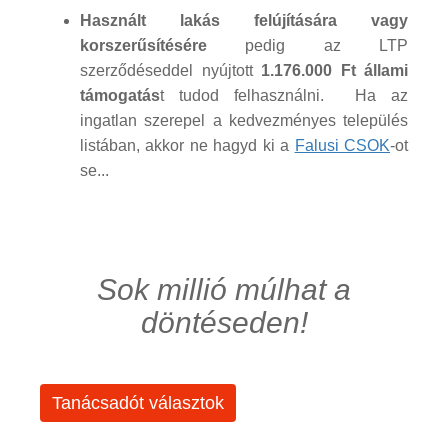
Használt lakás felújítására vagy
korszerűsítésére
pedig az LTP
szerződéseddel nyújtott
1.176.000 Ft állami
támogatás
t tudod felhasználni. Ha az
ingatlan szerepel a kedvezményes település
listában, akkor ne hagyd ki a
Falusi CSOK
-ot
se...
Sok millió múlhat a
döntéseden!
Tanácsadót választok