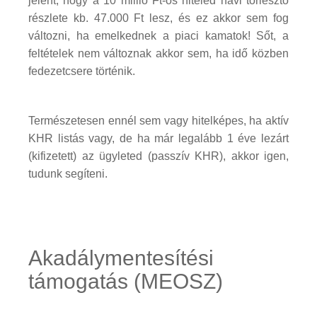
jelent, hogy a 10 millió Ft-os hiteled havi törlesztő
részlete kb. 47.000 Ft lesz, és ez akkor sem fog
változni, ha emelkednek a piaci kamatok! Sőt, a
feltételek nem változnak akkor sem, ha idő közben
fedezetcsere történik.
Természetesen ennél sem vagy hitelképes, ha aktív
KHR listás vagy, de ha már legalább 1 éve lezárt
(kifizetett) az ügyleted (passzív KHR), akkor igen,
tudunk segíteni.
Akadálymentesítési
támogatás (MEOSZ)