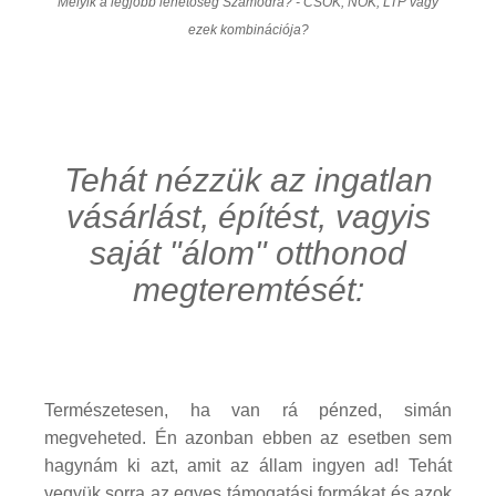
Melyik a legjobb lehetőség Számodra? - CSOK, NOK, LTP vagy
ezek kombinációja?
Tehát nézzük az ingatlan
vásárlást, építést, vagyis
saját "álom" otthonod
megteremtését:
Természetesen, ha van rá pénzed, simán
megveheted. Én azonban ebben az esetben sem
hagynám ki azt, amit az állam ingyen ad! Tehát
vegyük sorra az egyes támogatási formákat és azok