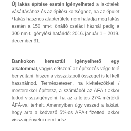
Új lakás építése esetén igényelheted
a lakótelek
vásárlásához és az építési költséghez, ha az épület
/ lakás hasznos alapterülete nem haladja meg lakás
esetén a 150 nm-t, önálló családi háznál pedig a
300 nm-t. Igénylési határidő: 2016. január 1 – 2019.
december 31.
Bankokon keresztül igényelhető egy
alkalommal
, vagyis célszerű az építkezés vége felé
benyújtani, hiszen a visszakapott összeget is fel kell
használnod. Természetesen, ha kivitelezőkkel /
mesterekkel építtetsz, a számlából az ÁFÁ-t akkor
tudod visszaigényelni, ha az a teljes 27% mértékű
ÁFÁ-val terhelt. Amennyiben úgy veszed a lakást,
hogy arra a kedvező 5%-os ÁFÁ-t fizetted, akkor
visszaigényelni nem tudsz.