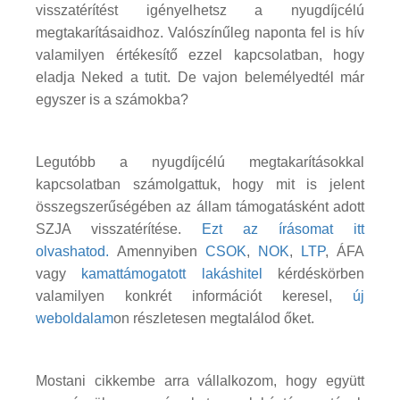
visszatérítést igényelhetsz a nyugdíjcélú
megtakarításaidhoz. Valószínűleg naponta fel is hív
valamilyen értékesítő ezzel kapcsolatban, hogy
eladja Neked a tutit. De vajon belemélyedtél már
egyszer is a számokba?
Legutóbb a nyugdíjcélú megtakarításokkal
kapcsolatban számolgattuk, hogy mit is jelent
összegszerűségében az állam támogatásként adott
SZJA visszatérítése.
Ezt az írásomat itt
olvashatod.
Amennyiben
CSOK
,
NOK
,
LTP
, ÁFA
vagy
kamattámogatott lakáshitel
kérdéskörben
valamilyen konkrét információt keresel,
új
weboldalam
on részletesen megtalálod őket.
Mostani cikkembe arra vállalkozom, hogy együtt