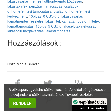
lakásvásárlás
,
nemzeti otthonteremtő közösség
,
lakástakarék
,
pénzügyi tanácsadás
,
családok
otthonteremtési támogatása
,
családi otthonteremtési
kedvezmény
,
10plusz10 CSOK
,
új lakásvásárlás
kamatmentes részletre
,
lakashitel
,
kamattámogatott hitelek
,
kamattámogatás
,
10plus15 CSOK
,
lakáselőtakarékosság
,
lakáscélú megtakarítás
,
lakástámogatás
Hozzászólások :
Oszd Meg a Cikket :
A etikuspenzugyek.hu sütiket használ. Az oldal böngészésével
hozzájárulsz a sütik használatához.
További részletek
Megbízható Oldal
RENDBEN
Igazolta:
Trustindex