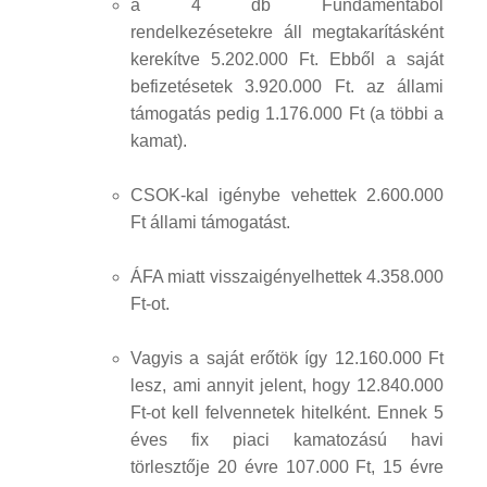
a 4 db Fundamentából
rendelkezésetekre áll megtakarításként
kerekítve 5.202.000 Ft. Ebből a saját
befizetésetek 3.920.000 Ft. az állami
támogatás pedig 1.176.000 Ft (a többi a
kamat).
CSOK-kal igénybe vehettek 2.600.000
Ft állami támogatást.
ÁFA miatt visszaigényelhettek 4.358.000
Ft-ot.
Vagyis a saját erőtök így 12.160.000 Ft
lesz, ami annyit jelent, hogy 12.840.000
Ft-ot kell felvennetek hitelként. Ennek 5
éves fix piaci kamatozású havi
törlesztője 20 évre 107.000 Ft, 15 évre