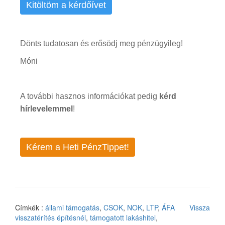
Kitöltöm a kérdőívet
Dönts tudatosan és erősödj meg pénzügyileg!
Móni
A további hasznos információkat pedig
kérd
hírlevelemmel
!
Kérem a Heti PénzTippet!
Címkék :
állami támogatás
,
CSOK
,
NOK
,
LTP
,
ÁFA
Vissza
visszatérítés építésnél
,
támogatott lakáshitel
,