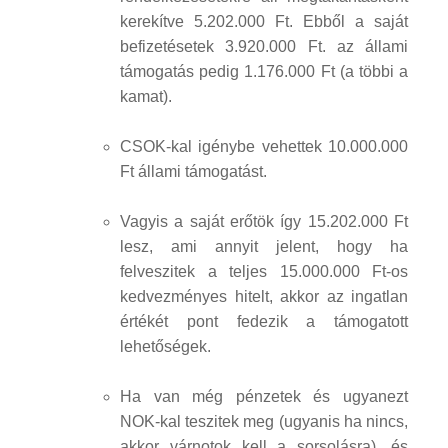
kerekítve 5.202.000 Ft. Ebből a saját
befizetésetek 3.920.000 Ft. az állami
támogatás pedig 1.176.000 Ft (a többi a
kamat).
CSOK-kal igénybe vehettek 10.000.000
Ft állami támogatást.
Vagyis a saját erőtök így 15.202.000 Ft
lesz, ami annyit jelent, hogy ha
felveszitek a teljes 15.000.000 Ft-os
kedvezményes hitelt, akkor az ingatlan
értékét pont fedezik a támogatott
lehetőségek.
Ha van még pénzetek és ugyanezt
NOK-kal teszitek meg (ugyanis ha nincs,
akkor várnotok kell a sorsolásra), és