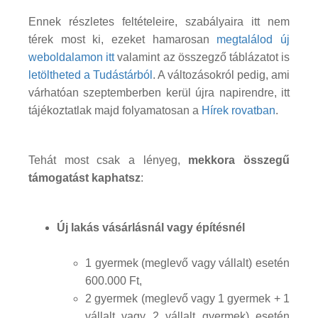
Ennek részletes feltételeire, szabályaira itt nem
térek most ki, ezeket hamarosan
megtalálod új
weboldalamon itt
valamint az összegző táblázatot is
letöltheted a Tudástárból
. A változásokról pedig, ami
várhatóan szeptemberben kerül újra napirendre, itt
tájékoztatlak majd folyamatosan a
Hírek rovatban
.
Tehát most csak a lényeg,
mekkora összegű
támogatást kaphatsz
:
Új lakás vásárlásnál vagy építésnél
1 gyermek (meglevő vagy vállalt) esetén
600.000 Ft,
2 gyermek (meglevő vagy 1 gyermek + 1
vállalt vagy 2 vállalt gyermek) esetén