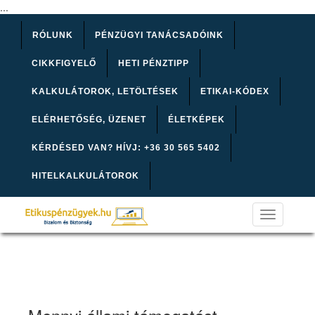
...
RÓLUNK
PÉNZÜGYI TANÁCSADÓINK
CIKKFIGYELŐ
HETI PÉNZTIPP
KALKULÁTOROK, LETÖLTÉSEK
ETIKAI-KÓDEX
ELÉRHETŐSÉG, ÜZENET
ÉLETKÉPEK
KÉRDÉSED VAN? HÍVJ: +36 30 565 5402
HITELKALKULÁTOROK
Toggle
navigation