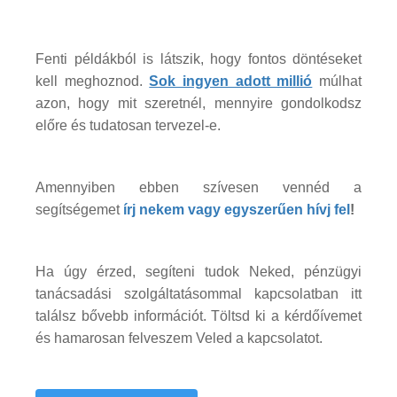
Fenti példákból is látszik, hogy fontos döntéseket
kell meghoznod.
Sok ingyen adott millió
múlhat
azon, hogy mit szeretnél, mennyire gondolkodsz
előre és tudatosan tervezel-e.
Amennyiben ebben szívesen vennéd a
segítségemet
írj nekem
vagy egyszerűen hívj fel
!
Ha úgy érzed, segíteni tudok Neked, pénzügyi
tanácsadási szolgáltatásommal kapcsolatban itt
találsz bővebb információt. Töltsd ki a kérdőívemet
és hamarosan felveszem Veled a kapcsolatot.